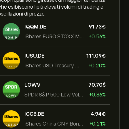
Scopri quali sono gli asset di maggior tendenza
che esibiscono i più elevati volumi di trading e
oscillazioni di prezzo.
IQQM.DE
91.73‎€‎
iShares EURO STOXX Mid UCITS ETF
+0.56%
IUSU.DE
111.09‎€‎
iShares USD Treasury Bond 1-3yr UCITS ETF
+0.20%
LOWV
70.70‎$‎
SPDR S&P 500 Low Volatility UCITS ETF
+0.86%
ICGB.DE
4.94‎€‎
iShares China CNY Bond UCITS ETF
+0.21%