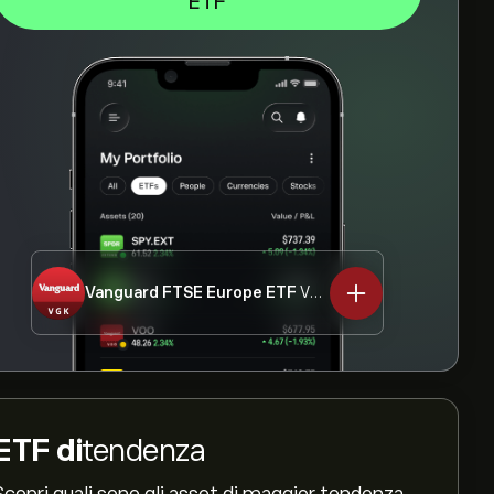
ETF
Vanguard FTSE Europe ETF
VGK
ETF di
tendenza