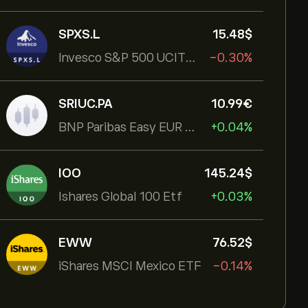
SPXS.L
15.48‎$‎
Invesco S&P 500 UCITS ETF
-0.30%
SRIUC.PA
10.99‎€‎
BNP Paribas Easy EUR Corp Bond SRI Fossil Free Ult
+0.04%
IOO
145.24‎$‎
Ishares Global 100 Etf
+0.03%
EWW
76.52‎$‎
iShares MSCI Mexico ETF
-0.14%