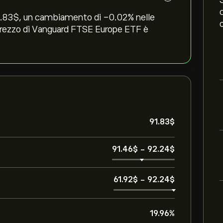
83‎$‎, un cambiamento di ‎-0.02‎% nelle
l prezzo di Vanguard FTSE Europe ETF è
91.83‎$‎
91.46‎$‎
-
92.24‎$‎
61.92‎$‎
-
92.24‎$‎
19.96%