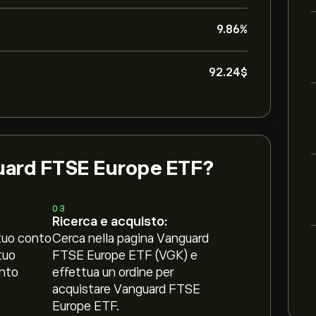
9.86%
92.24‎$‎
uard FTSE Europe ETF?
03
Ricerca e acquisto:
tuo conto
Cerca nella pagina Vanguard
tuo
FTSE Europe ETF (VGK) e
nto
effettua un ordine per
acquistare Vanguard FTSE
Europe ETF.