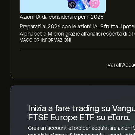
Il massimo storico di Vanguard FTSE Europe ETF 
Azioni IA da considerare per il 2026
Seleziona l'intervallo di tempo "1D" o "1W" sul gr
Preparati al 2026 con le azioni IA. Sfrutta il p
movimenti di prezzo storici di Vanguard FTSE E
Alphabet e Micron grazie all’analisi esperta di eT
Europe ETF è oscillato tra 14.30‎$‎ nel corso del
MAGGIORI INFORMAZIONI
Per acquistare VGK, visita la pagina "Vanguard F
Dopo aver creato un account e aver depositato i f
decidi quanto Vanguard FTSE Europe ETF desider
Vai all'Acc
ordine per un acquisto VGK a un prezzo specifico 
Inizia a fare trading su Vang
FTSE Europe ETF su eToro.
Crea un account eToro per acquistare azioni