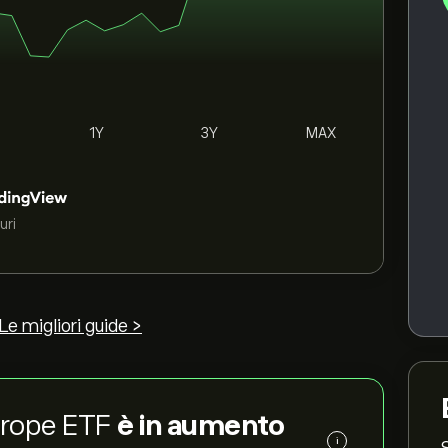
1Y
3Y
MAX
uri
Le migliori guide >
Europe ETF
è in aumento
i