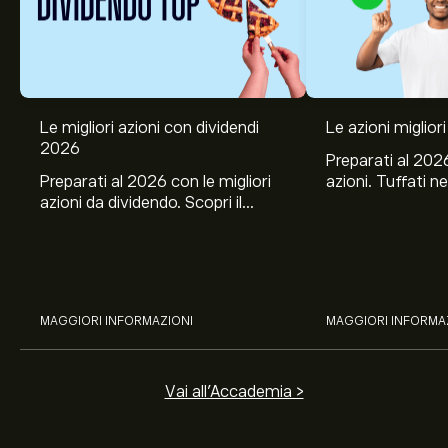
Le migliori azioni con dividendi
Le azioni migliori
Il prezzo attuale delle azioni XTIA è di 1.51‎$‎.
2026
Preparati al 2026
Preparati al 2026 con le migliori
azioni. Tuffati ne
azioni da dividendo. Scopri il
Banco BPM, Ama
potenziale di J&J, Chevron,
TSMC, Costco e El
Coca-Cola, Verizon, Eni, A2A
all’analisi espert
Il target di prezzo medio per le azioni XTI Aerospace Inc
con l’analisi esperta di eToro.
è di 1.51‎$‎.
Iscriviti
su eToro per previsioni dettagliate
degli analisti e obiettivi di prezzo.
MAGGIORI INFORMAZIONI
MAGGIORI INFORMA
Gli analisti offrono previsioni per le azioni XTI Aerospace
Inc basate su tendenze di mercato, rapporti finanziari e
crescita prevista. Consulta le previsioni recenti per i
Vai all'Accademia >
futuri movimenti dei prezzi.
La capitalizzazione di mercato di XTI Aerospace Inc è