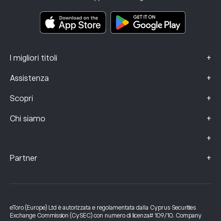
Documenti informativi chiave
Smart Portfolios
Dati sui reclami (clienti FCA)
+
I migliori titoli
+
Assistenza
+
Scopri
+
Chi siamo
+
+
Partner
eToro (Europe) Ltd è autorizzata e regolamentata dalla Cyprus Securities
Exchange Commission (CySEC) con numero di licenza# 109/10. Company