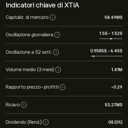
Indicatori chiave di XTIA
Capitaliz. di mercato
58.49M‎$‎
i
1.5‎$‎
-
1.52‎$‎
Oscillazione giornaliera
i
0.9585‎$‎
-
6.45‎$‎
Oscillazione a 52 sett.
i
Volume medio (3 mesi)
1.41M
i
Rapporto prezzo-profitti
-0.29
i
Ricavo
53.27M‎$‎
i
Dividendo (Rend.)
0‎$‎ (0%)
i