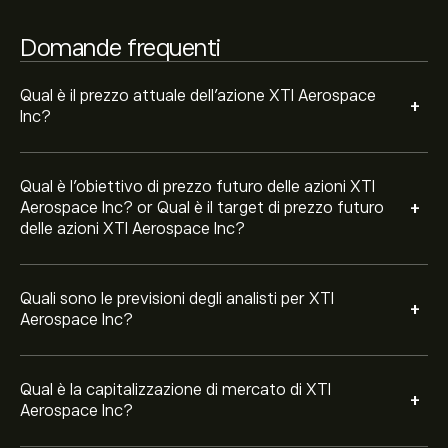
58.49M‎$‎
Domande frequenti
Sulla base delle raccomandazioni di 1 analisti per XTIA
negli ultimi 3 mesi, il consenso generale è Acquisto
Qual è il prezzo attuale dell'azione XTI Aerospace
+
Moderato.
Inc?
Qual è l'obiettivo di prezzo futuro delle azioni XTI
+
Aerospace Inc? or Qual è il target di prezzo futuro
delle azioni XTI Aerospace Inc?
Quali sono le previsioni degli analisti per XTI
+
Aerospace Inc?
Qual è la capitalizzazione di mercato di XTI
+
Aerospace Inc?