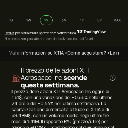
1D
1W
1M
6M
1Y
3Y
MAX
Iscriviti
per visualizzare i grafici completi forniti da
*Le prestazioni passate non sono indicative dei risultati futuri
Vai a:
Informazioni su XTIA >
Come acquistare? >
Le miglio
Il prezzo delle azioni XTI
Aerospace Inc
scende
i
questa settimana.
Il prezzo delle azioni XTI Aerospace Inc oggi è di
1.51‎$‎, con una variazione del ‎-0.66‎% nelle ultime
24 ore e del ‎-0.66‎% nell'ultima settimana. La
capitalizzazione di mercato attuale di XTIA è di
58.49M‎$‎, con un volume medio negli ultimi tre
mesi di 1.41M. Il rapporto P/U (prezzo/utile) per
azione è -0.29 e il rendimento del dividendo è del