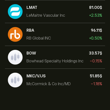
LMAT
81.00‎$‎
LeMaitre Vascular Inc
+2.53%
RBA
96.11‎$‎
RB Global INC
+0.50%
BOW
33.57‎$‎
Bowhead Specialty Holdings Inc
-0.15%
MKC/V.US
51.85‎$‎
McCormick & Co Inc/MD
-1.18%