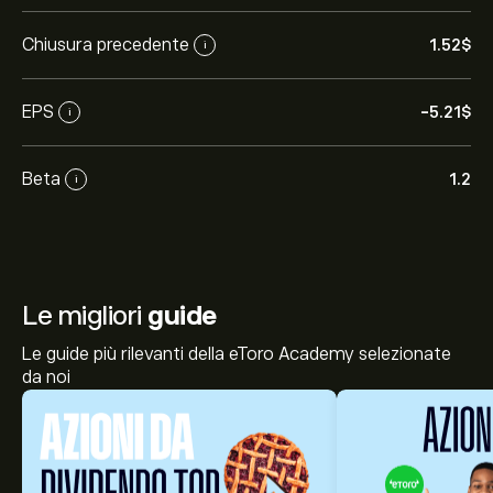
Chiusura precedente
1.52‎$‎
i
EPS
-5.21‎$‎
i
Beta
1.2
i
Le migliori
guide
Le guide più rilevanti della eToro Academy selezionate
da noi