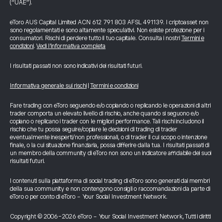
(“UAE”).
eToro AUS Capital Limited ACN 612 791 803 AFSL 491139. I criptoasset non
sono regolamentati e sono altamente speculativi. Non esiste protezione per i
consumatori. Rischi di perdere tutto il tuo capitale. Consulta i nostri
Termini e
condizioni
.
Vedi l’informativa completa
I risultati passati non sono indicativi dei risultati futuri.
Informativa generale sui rischi
|
Termini e condizioni
Fare trading con eToro seguendo e/o copiando o replicando le operazioni di altri
trader comporta un elevato livello di rischio, anche quando si seguono e/o
copiano o replicano i trader con le migliori performance. Tali rischi includono il
rischio che tu possa seguire/copiare le decisioni di trading di trader
eventualmente inesperti/non professionali, o di trader il cui scopo o intenzione
finale, o la cui situazione finanziaria, possa differire dalla tua. I risultati passati di
un membro della community di eToro non sono un indicatore affidabile dei suoi
risultati futuri.
I contenuti sulla piattaforma di social trading di eToro sono generati dai membri
della sua community e non contengono consigli o raccomandazioni da parte di
eToro o per conto di eToro - Your Social Investment Network.
Copyright © 2006-2026 eToro - Your Social Investment Network, Tutti i diritti