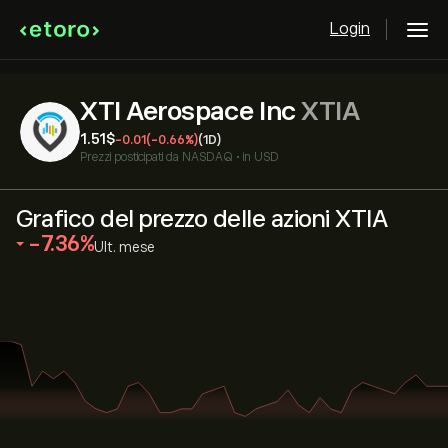
Login
XTI Aerospace Inc
XTIA
1.51‎$‎
-0.01
(-0.66%)
(1D)
Prezzi posticipati da
NASDAQ
•
in USD
Grafico del prezzo delle azioni XTIA
‎-7.36‎
Ult. mese