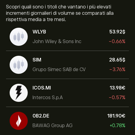
Scopri quali sono i titoli che vantano i più elevati
incrementi giornalieri di volume se comparati alla
rispettiva media a tre mesi.
WLYB
53.92‎$‎
John Wiley & Sons Inc
-0.66%
SIM
28.65‎$‎
Grupo Simec SAB de CV
-3.76%
ICOS.MI
13.98‎€‎
Intercos S.p.A
-0.57%
0B2.DE
181.90‎€‎
BAWAG Group AG
+0.78%