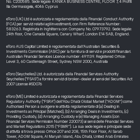
No. C200585. Sede legale: KANIKA BUSINESS CENTRE, FLOOR 7, 4 Profiti
Ilia Germasogeia, 4046 Cyprus
eToro (UK) Ltd è autorizzata e regolamentata dalla Financial Conduct Authority
(FCA) per servizi relativi agli investimenti, con Firm Reference Number:
583263. Registrata in Inghilterra con Company No. 07973792. Sede legale:
24th floor, One Canada Square, Canary Wharf, London E14 5AB, England.
eToro AUS Capital Limited è regolamentata dall’Australian Securities &
Investments Commission (ASIC) per la fornitura di servizi e prodotti finanziari.
Australian Financial Services Licence number: 491139. Registered Office:
Level 3, 60 Castlereagh Street, Sydney NSW 2000, Australia
eToro (Seychelles) Ltd. è autorizzata dalla Financial Services Authority
Seychelles ("FSAS") a fornire servizi di broker-dealer ai sensi del Securities Act
2007 License #SD076
eToro (ME) Limited è autorizzata e regolamentata dalla Financial Services
Regulatory Authority ("FSRA") dell’Abu Dhabi Global Market (“ADGM”) come
Authorised Person a svolgere le attività regolamentate di (a) Dealing in
Investments as Principal (Matched), (b) Arranging Deals in Investments, (c)
Providing Custody, (d) Arranging Custody e (e) Managing Assets (con
Financial Services Permission Number 220073) ai sensi delle Financial Services
and Market Regulations 2015 (“FSMR”). La sua sede legale e principale sede
di attività si trova presso Office 207 and 208, 15th Floor Floor, Al Sarab
Tower, ADGM Square, Al Maryah Island, Abu Dhabi, United Arab Emirates