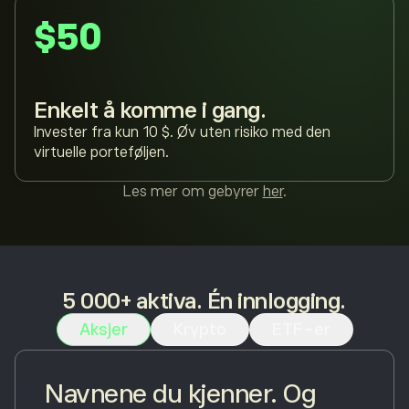
$50
Enkelt å komme i gang.
Invester fra kun 10 $. Øv uten risiko med den
virtuelle porteføljen.
Les mer om gebyrer
her
.
5 000+ aktiva. Én innlogging.
Aksjer
Krypto
ETF-er
Navnene du kjenner. Og