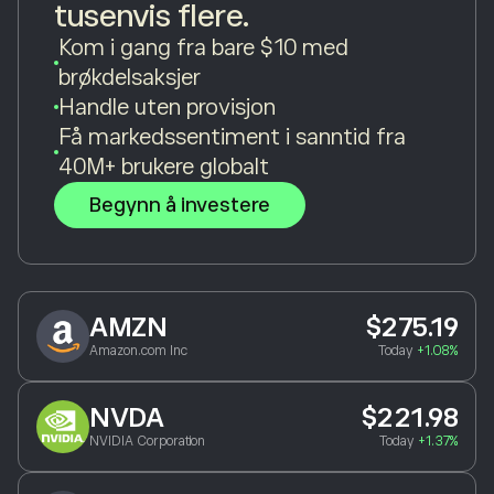
tusenvis flere.
Kom i gang fra bare $10 med
brøkdelsaksjer
Handle uten provisjon
Få markedssentiment i sanntid fra
40M+ brukere globalt
Begynn å investere
AMZN
$275.19
Amazon.com Inc
Today
+1.08%
NVDA
$221.98
NVIDIA Corporation
Today
+1.37%