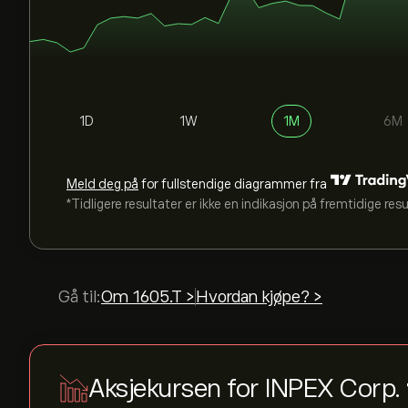
1D
1W
1M
6M
Meld deg på
for fullstendige diagrammer fra
*Tidligere resultater er ikke en indikasjon på fremtidige res
Gå til:
Om 1605.T >
Hvordan kjøpe? >
Aksjekursen for INPEX Corp.