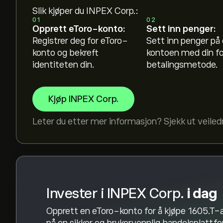
Det gjennomsnittlige kursmålet for INPEX Corp.
Slik kjøper du INPEX Corp.:
detaljerte forventninger og kursmål fra analytik
01
02
Opprett eToro-konto:
Sett inn penger:
Analytikere gir forventninger for INPEX Corp. ba
Registrer deg for eToro-
Sett inn penger på
rapporter og forventet vekst. Sjekk de nyeste 
konto og bekreft
kontoen med din f
prisbevegelser.
identiteten din.
betalingsmetode.
Markedsverdien til INPEX Corp. er (Data er ikke t
Kjøp INPEX Corp.
Leter du etter mer informasjon? Sjekk ut veile
Invester i INPEX Corp.
i dag
Opprett en eToro-konto for å kjøpe 1605.T-a