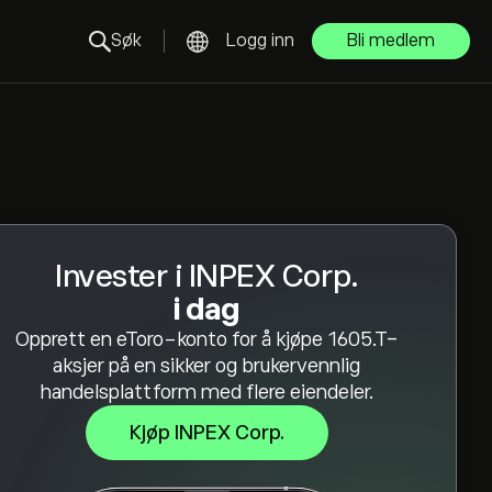
Søk
Logg inn
Bli medlem
Invester i INPEX Corp.
i dag
Opprett en eToro-konto for å kjøpe 1605.T-
aksjer på en sikker og brukervennlig
handelsplattform med flere eiendeler.
Kjøp INPEX Corp.