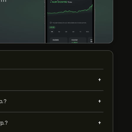
orm
+
+
p.?
+
rp.?