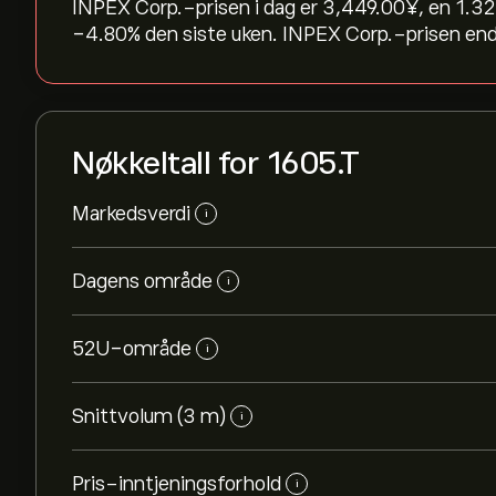
INPEX Corp.-prisen i dag er 3,449.00‎¥‎, en ‎1.32
‎-4.80‎% den siste uken. INPEX Corp.-prisen endr
Nøkkeltall for 1605.T
Markedsverdi
i
Dagens område
i
52U-område
i
Snittvolum (3 m)
i
Pris-inntjeningsforhold
i