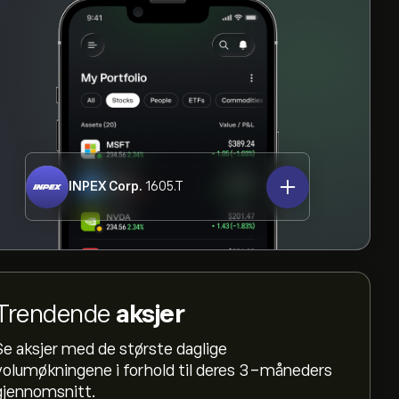
INPEX Corp.
1605.T
Trendende
aksjer
Se aksjer med de største daglige
volumøkningene i forhold til deres 3-måneders
gjennomsnitt.