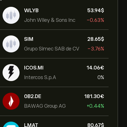
WLYB
53.94‎$‎
John Wiley & Sons Inc
-0.63%
SIM
28.65‎$‎
Grupo Simec SAB de CV
-3.76%
ICOS.MI
14.06‎€‎
Intercos S.p.A
0%
0B2.DE
181.30‎€‎
BAWAG Group AG
+0.44%
LMAT
80.67‎$‎