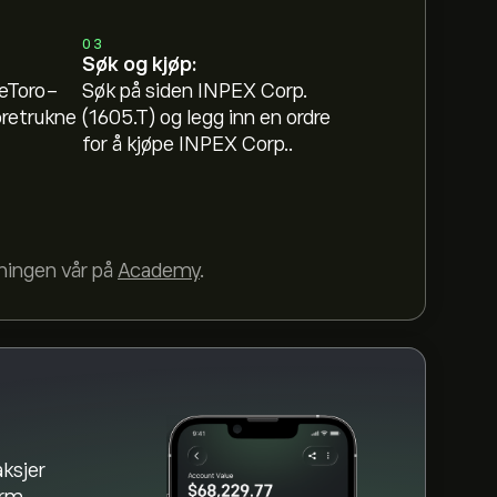
 er 3,449.00‎¥‎.
Registrer deg
på eToro for
ere.
03
Søk og kjøp:
sert på markedstrender, finansielle
 eToro-
Søk på siden INPEX Corp.
forventningene for fremtidige
oretrukne
(1605.T) og legg inn en ordre
for å kjøpe INPEX Corp..
ilgjengelig akkurat nå)
dningen vår på
Academy
.
ksjer