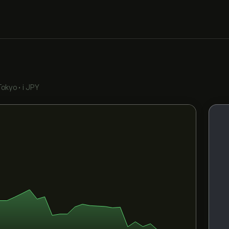
Tokyo
•
i JPY