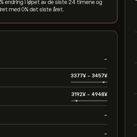
‎% endring i løpet av de siste 24 timene og
et med ‎0‎% det siste året.
-
3377‎¥‎
-
3457‎¥‎
3192‎¥‎
-
4948‎¥‎
-
-