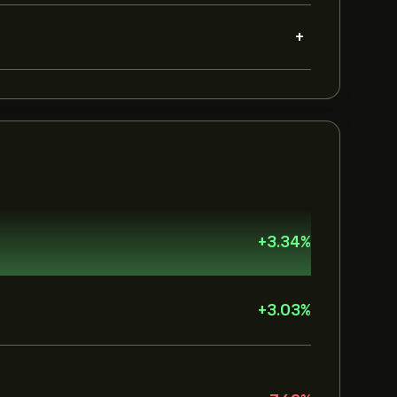
+
+
3.34
%
+
3.03
%