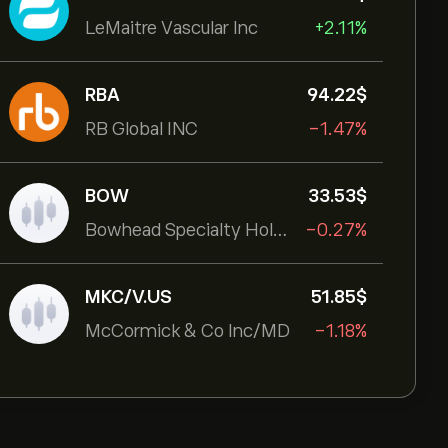
LeMaitre Vascular Inc
+2.11%
RBA
94.22‎$‎
RB Global INC
-1.47%
BOW
33.53‎$‎
Bowhead Specialty Holdings Inc
-0.27%
MKC/V.US
51.85‎$‎
McCormick & Co Inc/MD
-1.18%