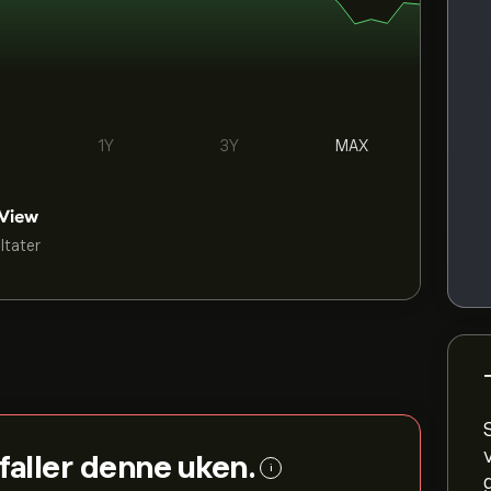
1Y
3Y
MAX
ultater
faller denne uken.
i