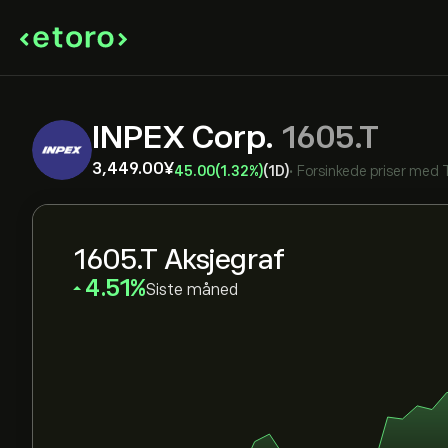
INPEX Corp.
1605.T
3,449.00‎¥‎
45.00
(1.32%)
(1D)
•
Forsinkede priser med
1605.T Aksjegraf
‎4.51‎
Siste måned