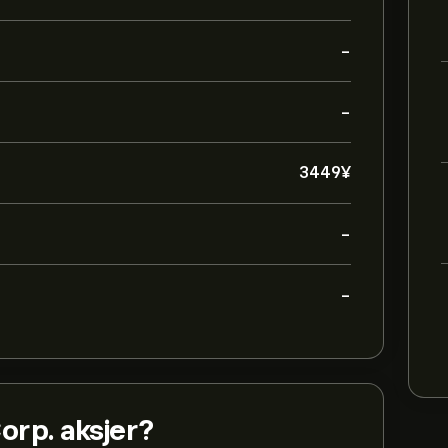
-
-
3449‎¥‎
-
-
orp. aksjer?