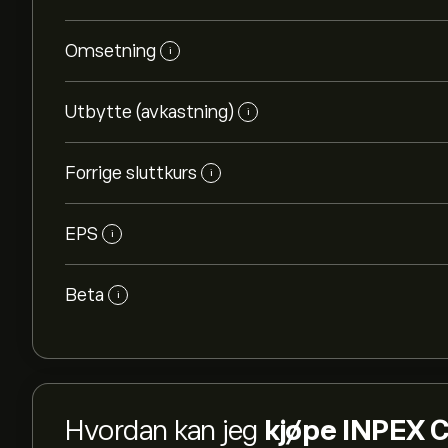
Omsetning
i
Utbytte (avkastning)
i
Forrige sluttkurs
i
EPS
i
Beta
i
Den nåværende prisen på 1605.T er 3,449.00‎¥‎.
Hvordan kan jeg
kjøpe INPEX C