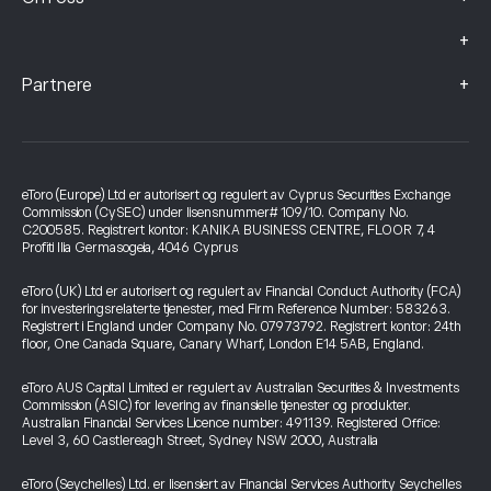
+
+
Partnere
eToro (Europe) Ltd er autorisert og regulert av Cyprus Securities Exchange
Commission (CySEC) under lisensnummer# 109/10. Company No.
C200585. Registrert kontor: KANIKA BUSINESS CENTRE, FLOOR 7, 4
Profiti Ilia Germasogeia, 4046 Cyprus
eToro (UK) Ltd er autorisert og regulert av Financial Conduct Authority (FCA)
for investeringsrelaterte tjenester, med Firm Reference Number: 583263.
Registrert i England under Company No. 07973792. Registrert kontor: 24th
floor, One Canada Square, Canary Wharf, London E14 5AB, England.
eToro AUS Capital Limited er regulert av Australian Securities & Investments
Commission (ASIC) for levering av finansielle tjenester og produkter.
Australian Financial Services Licence number: 491139. Registered Office:
Level 3, 60 Castlereagh Street, Sydney NSW 2000, Australia
eToro (Seychelles) Ltd. er lisensiert av Financial Services Authority Seychelles