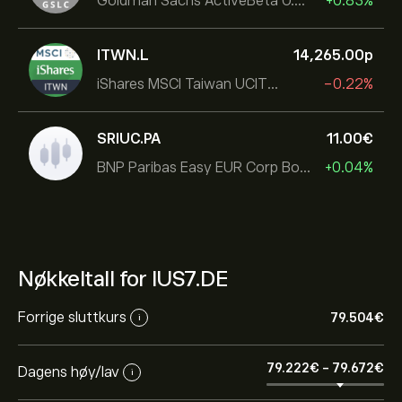
Goldman Sachs ActiveBeta U.S. Large Cap Equity ETF
+0.83%
ITWN.L
14,265.00‎p‎
iShares MSCI Taiwan UCITS ETF
-0.22%
SRIUC.PA
11.00‎€‎
BNP Paribas Easy EUR Corp Bond SRI Fossil Free Ult
+0.04%
Nøkkeltall for IUS7.DE
Forrige sluttkurs
79.504‎€‎
i
79.222‎€‎
-
79.672‎€‎
Dagens høy/lav
i