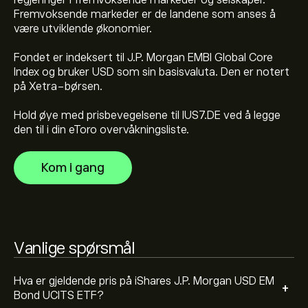
regjeringer i fremvoksende markeder og selskaper.
Gjeldende pris på IUS7.DE er 79.504‎€‎
Fremvoksende markeder er de landene som anses å
være utviklende økonomier.
Fondet er indeksert til J.P. Morgan EMBI Global Core
Den høyeste prisen iShares J.P. Morgan USD EM Bond
Index og bruker USD som sin basisvaluta. Den er notert
UCITS ETF har hatt er 96.530‎€‎
på Xetra-børsen.
Hold øye med prisbevegelsene til IUS7.DE ved å legge
Velg tidsrammen "1D" eller "1W" på eToro-diagrammet
den til i din eToro overvåkningsliste.
og zoom ut for å se de historiske prisbevegelsene til
iShares J.P. Morgan USD EM Bond UCITS ETF. Prisen på
Kom i gang
iShares J.P. Morgan USD EM Bond UCITS ETF har variert
For å kjøpe IUS7.DE, gå til "iShares J.P. Morgan USD EM
mellom 1.87‎€‎ det siste året.
Bond UCITS ETF (IUS7.DE)"-siden på eToro-nettsiden.
Når du har opprettet konto og satt inn penger, klikker
du på «Handel»-knappen og bestemmer hvor mye
iShares J.P. Morgan USD EM Bond UCITS ETF du ønsker
Vanlige spørsmål
å kjøpe. Du kan også legge inn en ordre som kjøper
IUS7.DE til en bestemt kurs i fremtiden.
Hva er gjeldende pris på iShares J.P. Morgan USD EM
+
Bond UCITS ETF?