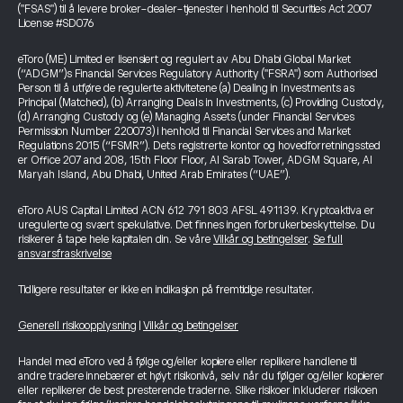
("FSAS") til å levere broker-dealer-tjenester i henhold til Securities Act 2007
License #SD076
eToro (ME) Limited er lisensiert og regulert av Abu Dhabi Global Market
(“ADGM”)s Financial Services Regulatory Authority ("FSRA") som Authorised
Person til å utføre de regulerte aktivitetene (a) Dealing in Investments as
Principal (Matched), (b) Arranging Deals in Investments, (c) Providing Custody,
(d) Arranging Custody og (e) Managing Assets (under Financial Services
Permission Number 220073) i henhold til Financial Services and Market
Regulations 2015 (“FSMR”). Dets registrerte kontor og hovedforretningssted
er Office 207 and 208, 15th Floor Floor, Al Sarab Tower, ADGM Square, Al
Maryah Island, Abu Dhabi, United Arab Emirates (“UAE”).
eToro AUS Capital Limited ACN 612 791 803 AFSL 491139. Kryptoaktiva er
uregulerte og svært spekulative. Det finnes ingen forbrukerbeskyttelse. Du
risikerer å tape hele kapitalen din. Se våre
Vilkår og betingelser
.
Se full
ansvarsfraskrivelse
Tidligere resultater er ikke en indikasjon på fremtidige resultater.
Generell risikoopplysning
|
Vilkår og betingelser
Handel med eToro ved å følge og/eller kopiere eller replikere handlene til
andre tradere innebærer et høyt risikonivå, selv når du følger og/eller kopierer
eller replikerer de best presterende traderne. Slike risikoer inkluderer risikoen