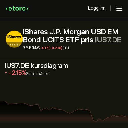
Logg inn
iShares J.P. Morgan USD EM
Bond UCITS ETF pris
IUS7.DE
79.504‎€‎
-0.17
(-0.21%)
(1D)
IUS7.DE kursdiagram
‎-2.15‎
Siste måned