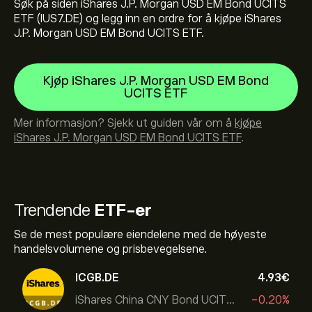
Søk på siden iShares J.P. Morgan USD EM Bond UCITS
ETF (IUS7.DE) og legg inn en ordre for å kjøpe iShares
J.P. Morgan USD EM Bond UCITS ETF.
Kjøp iShares J.P. Morgan USD EM Bond
UCITS ETF
Mer informasjon? Sjekk ut guiden vår om å
kjøpe
iShares J.P. Morgan USD EM Bond UCITS ETF
.
Trendende
ETF-er
Se de mest populære eiendelene med de høyeste
handelsvolumene og prisbevegelsene.
ICGB.DE
4.93‎€‎
iShares China CNY Bond UCITS ETF
-0.20%