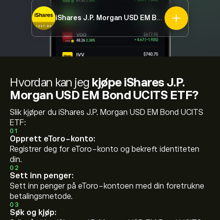
iShares J.P. Morgan USD EM Bond UCITS ETF
IU
Hvordan kan jeg
kjøpe iShares J.P.
Morgan USD EM Bond UCITS ETF?
Slik kjøper du iShares J.P. Morgan USD EM Bond UCITS
ETF:
01
Opprett eToro-konto:
Registrer deg for eToro-konto og bekreft identiteten
din.
02
Sett inn penger:
Sett inn penger på eToro-kontoen med din foretrukne
betalingsmetode.
03
Søk og kjøp: