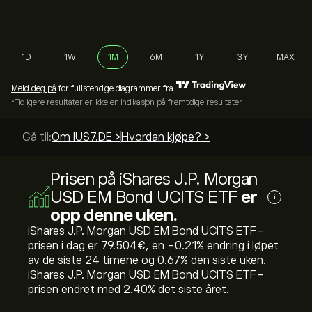
1D
1W
1M
6M
1Y
3Y
MAX
Meld deg på
for fullstendige diagrammer fra
*Tidligere resultater er ikke en indikasjon på fremtidige resultater
Gå til:
Om IUS7.DE >
Hvordan kjøpe? >
Prisen på iShares J.P. Morgan
USD EM Bond UCITS ETF
er
i
opp denne uken.
iShares J.P. Morgan USD EM Bond UCITS ETF-
prisen i dag er 79.504‎€‎, en ‎-0.21‎% endring i løpet
av de siste 24 timene og ‎0.67‎% den siste uken.
iShares J.P. Morgan USD EM Bond UCITS ETF-
prisen endret med ‎2.40‎% det siste året.