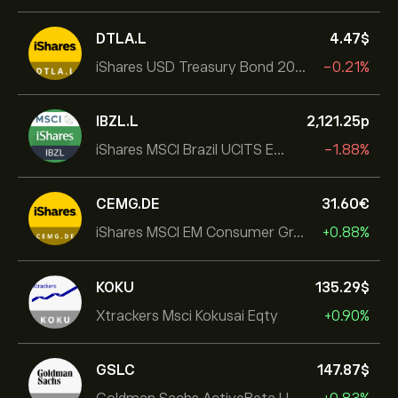
DTLA.L
4.47‎$‎
iShares USD Treasury Bond 20+yr UCITS ETF
-0.21%
IBZL.L
2,121.25‎p‎
iShares MSCI Brazil UCITS ETF (Dist)
-1.88%
CEMG.DE
31.60‎€‎
iShares MSCI EM Consumer Growth UCITS ETF
+0.88%
KOKU
135.29‎$‎
Xtrackers Msci Kokusai Eqty
+0.90%
GSLC
147.87‎$‎