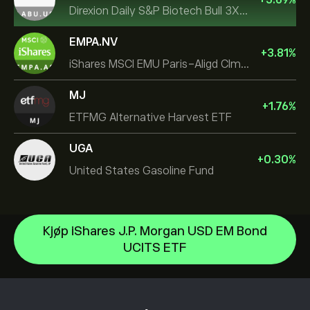
Direxion Daily S&P Biotech Bull 3X ETF
EMPA.NV
+
3.81
%
iShares MSCI EMU Paris-Aligd Clmt UCITS ETF EUR A
MJ
+
1.76
%
ETFMG Alternative Harvest ETF
UGA
+
0.30
%
United States Gasoline Fund
Kjøp iShares J.P. Morgan USD EM Bond
Invesco S&P 500 Equal Weight ETF
UCITS ETF
iShares $ Treasury Bond 0-1yr UCITS ETF
Hjelpesenter
SS SPDR S&P 500 UCITS ETF
Slik setter du inn penger
Slik fungerer CopyTrading
VanEck Semiconductor UCITS ETF