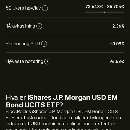
73.643‎€‎
-
85.705‎€‎
52 ukers høy/lav
i
1Å avkastning
2.36%
i
Prisendring YTD
-0.09%
i
Høyeste notering
96.53‎€‎
i
Hva er
iShares J.P. Morgan USD EM
Bond UCITS ETF
?
BlackRock's iShares J.P. Morgan USD EM Bond UCITS
ETF er et børsnotert fond som følger utviklingen til en
indeks mot USD-nominerte obligasjoner utstedt av