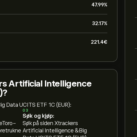
47.99%
32.17%
221.4‎€‎
s Artificial Intelligence
)?
 &Big Data UCITS ETF 1C (EUR):
03
Søk og kjøp:
 eToro-
Søk på siden Xtrackers
oretrukne
Artificial Intelligence &Big