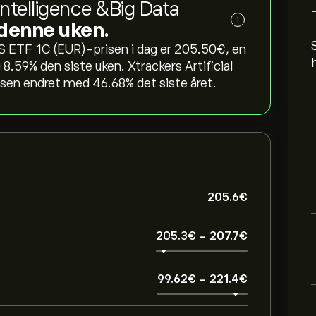
 Intelligence &Big Data
i
 denne uken.
S ETF 1C (EUR)-prisen i dag er 205.50‎€‎, en
‎8.59‎% den siste uken. Xtrackers Artificial
en endret med ‎46.68‎% det siste året.
205.6‎€‎
205.3‎€‎
-
207.7‎€‎
99.62‎€‎
-
221.4‎€‎