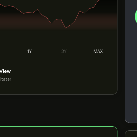
1Y
3Y
MAX
ultater