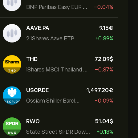
BNP Paribas Easy EUR Corp Bond SRI Fossil Free Ult
-0.04%
AAVE.PA
9.15‎€‎
21Shares Aave ETP
+0.89%
THD
72.09‎$‎
iShares MSCI Thailand ETF
-0.87%
USCP.DE
1,497.20‎€‎
Ossiam Shiller Barclays Cape US Sector Value TR
-0.09%
RWO
51.04‎$‎
State Street SPDR Dow Jones Global
+0.18%