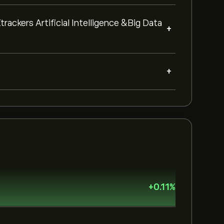
trackers Artificial Intelligence &Big Data
+
+
+
0.11
%