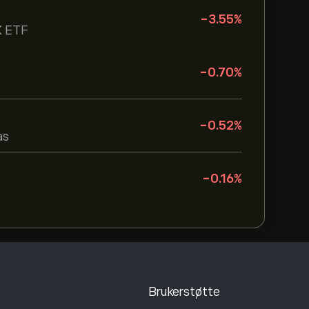
-3.55
%
X ETF
-0.70
%
0
-0.52
%
as
-0.16
%
Brukerstøtte