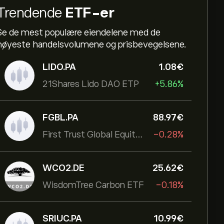
Trendende
ETF-er
Se de mest populære eiendelene med de
høyeste handelsvolumene og prisbevegelsene.
LIDO.PA
1.08‎€‎
21Shares Lido DAO ETP
+5.86%
FGBL.PA
88.97‎€‎
First Trust Global Equity Income UCITS ETF
-0.28%
WCO2.DE
25.62‎€‎
WisdomTree Carbon ETF
-0.18%
SRIUC.PA
10.99‎€‎