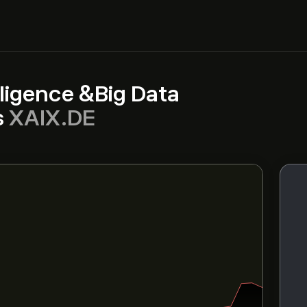
elligence &Big Data
s
XAIX.DE