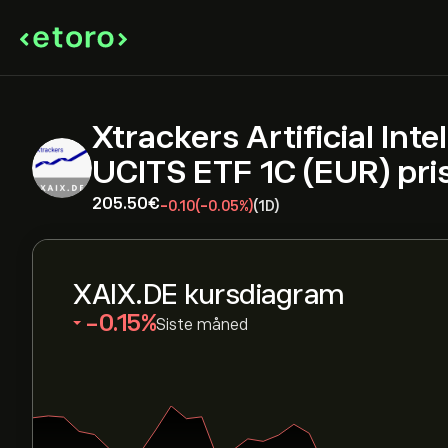
Xtrackers Artificial Int
UCITS ETF 1C (EUR) pri
205.50‎€‎
-0.10
(-0.05%)
(1D)
XAIX.DE kursdiagram
‎-0.15‎
Siste måned