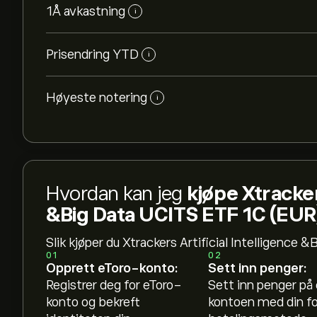
1Å avkastning
i
Prisendring YTD
i
Høyeste notering
i
Hvordan kan jeg
kjøpe Xtracker
&Big Data UCITS ETF 1C (EUR
Slik kjøper du Xtrackers Artificial Intelligence
01
02
Opprett eToro-konto:
Sett inn penger:
Registrer deg for eToro-
Sett inn penger på
konto og bekreft
kontoen med din f
Gjeldende pris på XAIX.DE er 205.50‎€‎