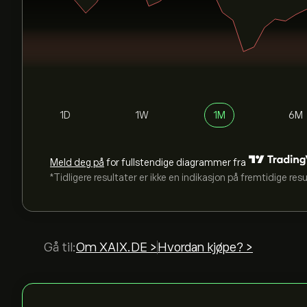
1D
1W
1M
6M
Meld deg på
for fullstendige diagrammer fra
*Tidligere resultater er ikke en indikasjon på fremtidige res
Gå til:
Om XAIX.DE >
Hvordan kjøpe? >