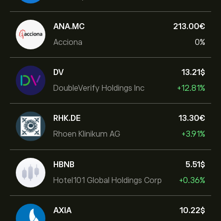
ANA.MC
213.00‎€‎
Acciona
0%
DV
13.21‎$‎
DoubleVerify Holdings Inc
+12.81%
RHK.DE
13.30‎€‎
Rhoen Klinikum AG
+3.91%
HBNB
5.51‎$‎
Hotel101 Global Holdings Corp
+0.36%
AXIA
10.22‎$‎