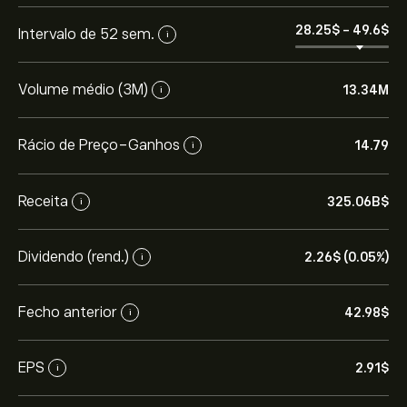
28.25‎$‎
-
49.6‎$‎
Intervalo de 52 sem.
i
Volume médio (3M)
13.34M
i
Rácio de Preço-Ganhos
14.79
i
Receita
325.06B‎$‎
i
Dividendo (rend.)
2.26‎$‎ (0.05%)
i
Fecho anterior
42.98‎$‎
i
EPS
2.91‎$‎
i