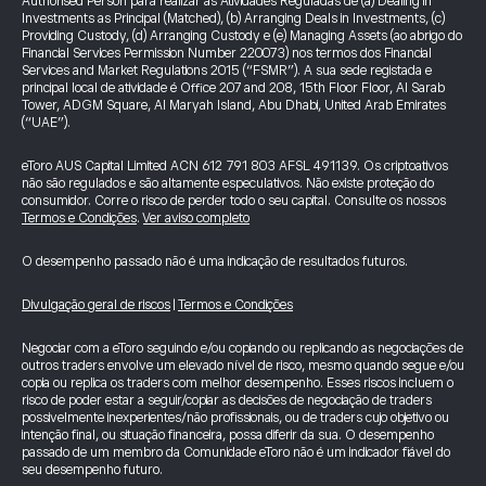
Authorised Person para realizar as Atividades Reguladas de (a) Dealing in
Investments as Principal (Matched), (b) Arranging Deals in Investments, (c)
Providing Custody, (d) Arranging Custody e (e) Managing Assets (ao abrigo do
Financial Services Permission Number 220073) nos termos dos Financial
Services and Market Regulations 2015 (“FSMR”). A sua sede registada e
principal local de atividade é Office 207 and 208, 15th Floor Floor, Al Sarab
Tower, ADGM Square, Al Maryah Island, Abu Dhabi, United Arab Emirates
(“UAE”).
eToro AUS Capital Limited ACN 612 791 803 AFSL 491139. Os criptoativos
não são regulados e são altamente especulativos. Não existe proteção do
consumidor. Corre o risco de perder todo o seu capital. Consulte os nossos
Termos e Condições
.
Ver aviso completo
O desempenho passado não é uma indicação de resultados futuros.
Divulgação geral de riscos
|
Termos e Condições
Negociar com a eToro seguindo e/ou copiando ou replicando as negociações de
outros traders envolve um elevado nível de risco, mesmo quando segue e/ou
copia ou replica os traders com melhor desempenho. Esses riscos incluem o
risco de poder estar a seguir/copiar as decisões de negociação de traders
possivelmente inexperientes/não profissionais, ou de traders cujo objetivo ou
intenção final, ou situação financeira, possa diferir da sua. O desempenho
passado de um membro da Comunidade eToro não é um indicador fiável do
seu desempenho futuro.