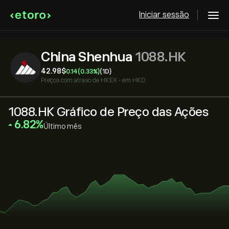
Iniciar sessão
China Shenhua
1088.HK
42.98‎$‎
0.14
(0.33%)
(1D)
Preços com atraso de
HKEX
•
em HKD
1088.HK Gráfico de Preço das Ações
‎6.82‎
Último mês