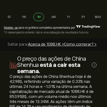
1D
1W
1M
6M
1Y
3Y
MAX
Registe-se
para os gráficos completos apresentados por
*O desempenho anterior não é uma indicação de resultados futuros
Saltar para:
Acerca de 1088.HK >
Como comprar? >
O preço das ações de China
Shenhua
está a cair esta
i
semana.
O preço das ações de China Shenhua hoje é de
42.98‎$‎, refletindo uma variação de ‎0.33‎% nas
últimas 24 horas e ‎-1.01‎% na última semana. A
capitalização de mercado atual de 1088.HK é de
853.95B‎$‎, com um volume médio nos últimos
três meses de 13.34M. As ações têm um índice
P/E de 14.79 e um rendimento de dividendo de