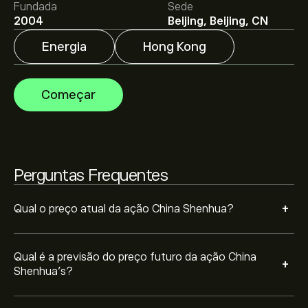
metas de preço.
Fundada
Sede
2004
Beijing, Beijing, CN
Os analistas oferecem previsões para China Shenhua
Energia
Hong Kong
com base em tendências de mercado, relatórios
financeiros e projeções de crescimento. Descubra a
previsão mais recente para os movimentos futuros
A capitalização bolsista de China Shenhua é 853.95B‎$‎
Começar
dos preços.
Perguntas Frequentes
+
Qual o preço atual da ação China Shenhua?
Qual é a previsão do preço futuro da ação China
+
Shenhua’s?