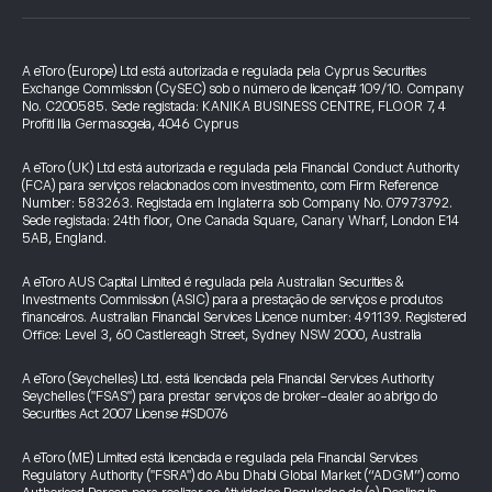
A eToro (Europe) Ltd está autorizada e regulada pela Cyprus Securities
Exchange Commission (CySEC) sob o número de licença# 109/10. Company
No. C200585. Sede registada: KANIKA BUSINESS CENTRE, FLOOR 7, 4
Profiti Ilia Germasogeia, 4046 Cyprus
A eToro (UK) Ltd está autorizada e regulada pela Financial Conduct Authority
(FCA) para serviços relacionados com investimento, com Firm Reference
Number: 583263. Registada em Inglaterra sob Company No. 07973792.
Sede registada: 24th floor, One Canada Square, Canary Wharf, London E14
5AB, England.
A eToro AUS Capital Limited é regulada pela Australian Securities &
Investments Commission (ASIC) para a prestação de serviços e produtos
financeiros. Australian Financial Services Licence number: 491139. Registered
Office: Level 3, 60 Castlereagh Street, Sydney NSW 2000, Australia
A eToro (Seychelles) Ltd. está licenciada pela Financial Services Authority
Seychelles ("FSAS") para prestar serviços de broker-dealer ao abrigo do
Securities Act 2007 License #SD076
A eToro (ME) Limited está licenciada e regulada pela Financial Services
Regulatory Authority ("FSRA") do Abu Dhabi Global Market (“ADGM”) como