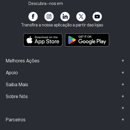
Os nossos escritórios
Vulnerabilidade do Cliente
Regulamentação
Descubra-nos em
eToro Academia
Programa de Afiliados
Acessibilidade
Divulgação de riscos
Clube da eToro
Impressum
Termos e Condições
Seguros de Investimento
Transfira a nossa aplicação a partir das lojas
Principais documentos informativos
Smart Portfolios
Dados sobre Queixas (Clientes FCA)
+
Melhores Ações
+
Apoio
+
Saiba Mais
+
Sobre Nós
+
+
Parceiros