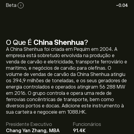
Beta
-0.04
i
O Que É
China Shenhua
?
A China Shenhua foi criada em Pequim em 2004. A
empresa está sobretudo envolvida na produção e
venda de carvão e eletricidade, transporte ferroviário e
marítimo, e negócios de carvão para olefinas. O
volume de vendas de carvão da China Shenhua atingiu
os 394,9 milhões de toneladas, e os seus geradores de
energia controlados e operados atingiram 56 288 MW
em 2016. O grupo controla e opera uma rede de
O preço atual da 1088.HK é 42.98‎$‎.
ferrovias concêntricas de transporte, bem como
diversos portos e docas. Adicione este instrumento à
sua carteira e negoceie em 1088.HK.
O preço médio alvo para China Shenhua é 42.98‎$‎.
Adira
Presidente Executivo
Funcionários
já
na eToro para previsões detalhadas de analistas e
Chang Yan Zhang, MBA
91.4K