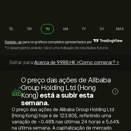
1D
1W
1M
6M
1Y
3Y
MAX
Registe-se
para os gráficos completos apresentados por
*O desempenho anterior não é uma indicação de resultados futuros
Saltar para:
Acerca de 9988.HK >
Como comprar? >
O preço das ações de Alibaba
Group Holding Ltd (Hong
i
Kong)
está a subir esta
semana.
O preço das ações de Alibaba Group Holding Ltd
(Hong Kong) hoje é de 123.80‎$‎, refletindo uma
variação de ‎-0.48‎% nas últimas 24 horas e ‎5.64‎%
na última semana. A capitalização de mercado