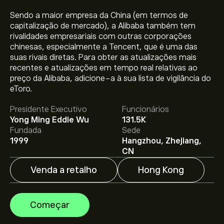
Sendo a maior empresa da China (em termos de
capitalização de mercado), a Alibaba também tem
rivalidades empresariais com outras corporações
chinesas, especialmente a Tencent, que é uma das
suas rivais diretas. Para obter as atualizações mais
recentes e atualizações em tempo real relativas ao
preço da Alibaba, adicione-a à sua lista de vigilância do
O preço atual da 9988.HK é 123.80‎$‎.
eToro.
Presidente Executivo
Funcionários
Yong Ming Eddie Wu
131.5K
O preço médio alvo para Alibaba Group Holding Ltd
Fundada
Sede
(Hong Kong) é 123.80‎$‎.
Adira já
na eToro para previsões
1999
Hangzhou, Zhejiang,
detalhadas de analistas e metas de preço.
CN
Venda a retalho
Hong Kong
Os analistas oferecem previsões para Alibaba Group
Holding Ltd (Hong Kong) com base em tendências de
mercado, relatórios financeiros e projeções de
Começar
crescimento. Descubra a previsão mais recente para os
movimentos futuros dos preços.
A capitalização bolsista de Alibaba Group Holding Ltd