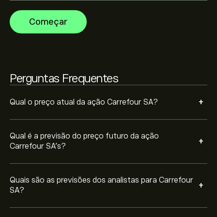
financeiros e projeções de crescimento. Descubra a
previsão mais recente para os movimentos futuros
A capitalização bolsista de Carrefour SA é 11.27B‎€‎
Começar
dos preços.
Com base nas recomendações de 3 analistas sobre
CA.PA nos últimos 3 meses, o consenso geral é Manter.
Perguntas Frequentes
+
Qual o preço atual da ação Carrefour SA?
Qual é a previsão do preço futuro da ação
+
Carrefour SA’s?
Quais são as previsões dos analistas para Carrefour
+
SA?