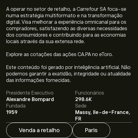
A operar no setor de retalho, a Carrefour SA foca-se
numa estratégia multiformato e na transformação
digital. Visa melhorar a experiência omnicanal para os
compradores, satisfazendo as diversas necessidades
dos consumidores e contribuindo para as economias
locais através da sua extensa rede.
Explore as cotações das ações CA.PA no eToro.
Este conteúdo foi gerado por inteligência artificial. Não
O preço atual da CA.PA é 15.925‎€‎.
podemos garantir a exatidão, integridade ou atualidade
das informações fornecidas.
Presidente Executivo
Funcionários
O preço médio alvo para Carrefour SA é 15.925‎€‎.
Adira
Alexandre Bompard
298.6K
já
na eToro para previsões detalhadas de analistas e
Fundada
Sede
metas de preço.
1959
Massy, Ile-de-France,
FR
Os analistas oferecem previsões para Carrefour SA
Venda a retalho
Paris
com base em tendências de mercado, relatórios