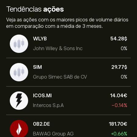
Tendências
ações
Veja as ações com os maiores picos de volume diários
em comparação com a média de 3 meses.
WLYB
54.28‎$‎
John Wiley & Sons Inc
0%
SIM
29.77‎$‎
Grupo Simec SAB de CV
0%
ICOS.MI
14.04‎€‎
Intercos S.p.A
-0.14%
0B2.DE
181.70‎€‎
BAWAG Group AG
+0.66%