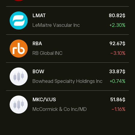
LMAT
80.82‎$‎
LeMaitre Vascular Inc
+2.30%
RBA
92.67‎$‎
RB Global INC
-3.10%
BOW
33.87‎$‎
Bowhead Specialty Holdings Inc
+0.74%
MKC/V.US
51.86‎$‎
McCormick & Co Inc/MD
-1.16%