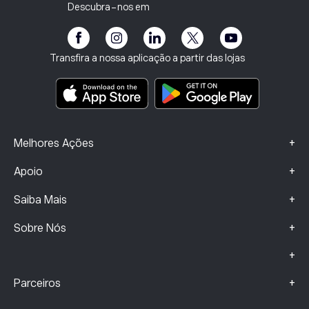
Vulnerabilidade do Cliente
Regulamentação
Descubra-nos em
eToro Academia
Programa de Afiliados
Acessibilidade
Divulgação de riscos
Clube da eToro
Impressum
Termos e Condições
Seguros de Investimento
Transfira a nossa aplicação a partir das lojas
Principais documentos informativos
Smart Portfolios
Dados sobre Queixas (Clientes FCA)
+
Melhores Ações
+
Apoio
+
Saiba Mais
+
Sobre Nós
+
+
Parceiros