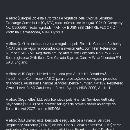
A eToro (Europe) Ltd está autorizada e regulada pela Cyprus Securities
Exchange Commission (CySEC) sob o número de licença# 109/10. Company
No. C200585. Sede registada: KANIKA BUSINESS CENTRE, FLOOR 7, 4
Profiti Ilia Germasogeia, 4046 Cyprus
A eToro (UK) Ltd está autorizada e regulada pela Financial Conduct Authority
(FCA) para serviços relacionados com investimento, com Firm Reference
Number: 583263. Registada em Inglaterra sob Company No. 07973792.
Sede registada: 24th floor, One Canada Square, Canary Wharf, London E14
5AB, England.
A eToro AUS Capital Limited é regulada pela Australian Securities &
Investments Commission (ASIC) para a prestação de serviços e produtos
financeiros. Australian Financial Services Licence number: 491139. Registered
Office: Level 3, 60 Castlereagh Street, Sydney NSW 2000, Australia
A eToro (Seychelles) Ltd. está licenciada pela Financial Services Authority
Seychelles ("FSAS") para prestar serviços de broker-dealer ao abrigo do
Securities Act 2007 License #SD076
A eToro (ME) Limited está licenciada e regulada pela Financial Services
Regulatory Authority ("FSRA") do Abu Dhabi Global Market (“ADGM”) como
Authorised Person para realizar as Atividades Reguladas de (a) Dealing in