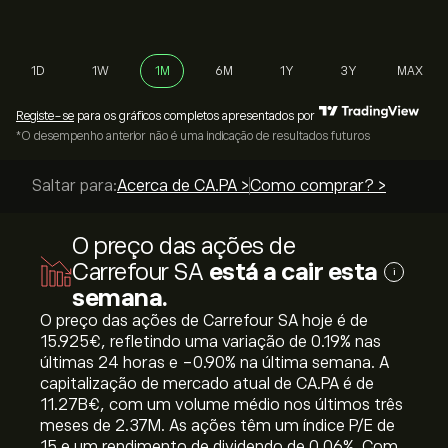
1D
1W
1M
6M
1Y
3Y
MAX
Registe-se
para os gráficos completos apresentados por
*O desempenho anterior não é uma indicação de resultados futuros
Saltar para:
Acerca de CA.PA >
Como comprar? >
O preço das ações de
Carrefour SA
está a cair esta
i
semana.
O preço das ações de Carrefour SA hoje é de
15.925‎€‎, refletindo uma variação de ‎0.19‎% nas
últimas 24 horas e ‎-0.90‎% na última semana. A
capitalização de mercado atual de CA.PA é de
11.27B‎€‎, com um volume médio nos últimos três
meses de 2.37M. As ações têm um índice P/E de
15 e um rendimento de dividendo de 0.06%. Com