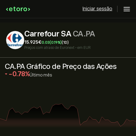
Iniciar sessão
Carrefour SA
CA.PA
15.925‎€‎
0.03
(0.19%)
(1D)
Preços com atraso de
Euronext
•
em EUR
CA.PA Gráfico de Preço das Ações
‎-0.78‎
Último mês