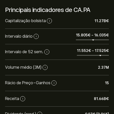
Principais indicadores de CA.PA
Capitalização bolsista
11.27B‎€‎
i
15.805‎€‎
-
16.035‎€‎
Intervalo diário
i
11.552‎€‎
-
17.525‎€‎
Intervalo de 52 sem.
i
Volume médio (3M)
2.37M
i
Rácio de Preço-Ganhos
15
i
Receita
81.66B‎€‎
i