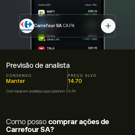
Carrefour SA
CA.PA
Previsão de analista
CONSENSO
PREÇO ALVO
Manter
14.70
Com base em
analistas que cobriram
CA.PA
Como posso
comprar ações de
Carrefour SA?