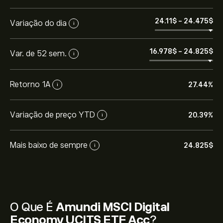
24.11‎$‎
-
24.475‎$‎
Variação do dia
i
16.978‎$‎
-
24.825‎$‎
Var. de 52 sem.
i
Retorno 1A
27.44%
i
Variação de preço YTD
20.39%
i
Mais baixo de sempre
24.825‎$‎
i
O Que É
Amundi MSCI Digital
Economy UCITS ETF Acc
?