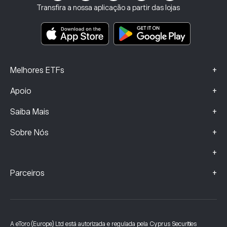
Seguros de Investimento
Transfira a nossa aplicação a partir das lojas
Principais documentos informativos
Smart Portfolios
Dados sobre Queixas (Clientes FCA)
+
Melhores ETFs
+
Apoio
+
Saiba Mais
+
Sobre Nós
+
+
Parceiros
A eToro (Europe) Ltd está autorizada e regulada pela Cyprus Securities