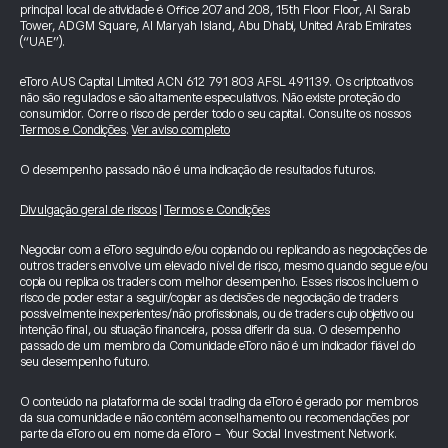
principal local de atividade é Office 207 and 208, 15th Floor Floor, Al Sarab
Tower, ADGM Square, Al Maryah Island, Abu Dhabi, United Arab Emirates
(“UAE”).
eToro AUS Capital Limited ACN 612 791 803 AFSL 491139. Os criptoativos
não são regulados e são altamente especulativos. Não existe proteção do
consumidor. Corre o risco de perder todo o seu capital. Consulte os nossos
Termos e Condições
.
Ver aviso completo
O desempenho passado não é uma indicação de resultados futuros.
Divulgação geral de riscos
|
Termos e Condições
Negociar com a eToro seguindo e/ou copiando ou replicando as negociações de
outros traders envolve um elevado nível de risco, mesmo quando segue e/ou
copia ou replica os traders com melhor desempenho. Esses riscos incluem o
risco de poder estar a seguir/copiar as decisões de negociação de traders
possivelmente inexperientes/não profissionais, ou de traders cujo objetivo ou
intenção final, ou situação financeira, possa diferir da sua. O desempenho
passado de um membro da Comunidade eToro não é um indicador fiável do
seu desempenho futuro.
O conteúdo na plataforma de social trading da eToro é gerado por membros
da sua comunidade e não contém aconselhamento ou recomendações por
parte da eToro ou em nome da eToro - Your Social Investment Network.