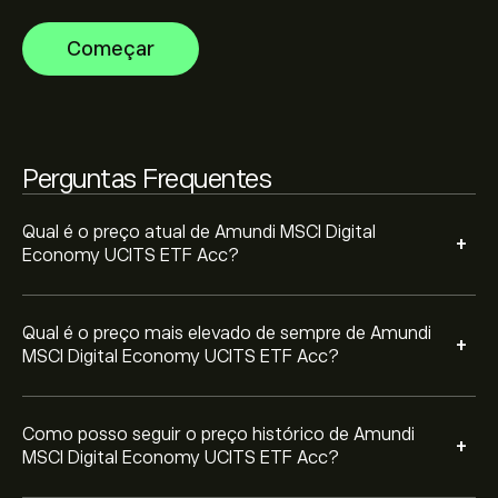
eToro e diminua o zoom para ver os movimentos
históricos do preço de Amundi MSCI Digital Economy
Começar
UCITS ETF Acc. O preço de Amundi MSCI Digital
Para comprar DIGE.L, visite "Amundi MSCI Digital
Economy UCITS ETF Acc variou entre 5.53‎$‎ durante o
Economy UCITS ETF Acc (DIGE.L)" a página no website
último ano.
da eToro. Depois de ter criado uma conta e depositado
fundos, clique no botão "Negociar" e decida quanto
Amundi MSCI Digital Economy UCITS ETF Acc pretende
Perguntas Frequentes
comprar. Também pode colocar uma ordem para
comprar DIGE.L a um preço específico no futuro.
Qual é o preço atual de Amundi MSCI Digital
+
Economy UCITS ETF Acc?
Qual é o preço mais elevado de sempre de Amundi
+
MSCI Digital Economy UCITS ETF Acc?
Como posso seguir o preço histórico de Amundi
+
MSCI Digital Economy UCITS ETF Acc?