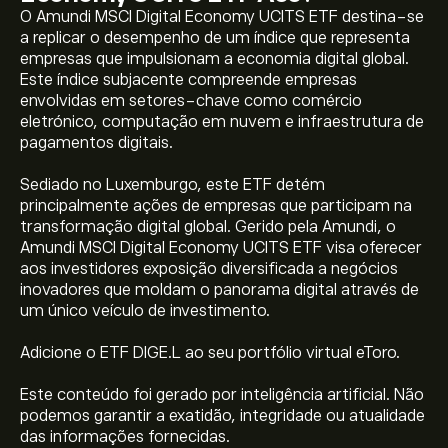
O Amundi MSCI Digital Economy UCITS ETF destina-se
a replicar o desempenho de um índice que representa
empresas que impulsionam a economia digital global.
Este índice subjacente compreende empresas
envolvidas em setores-chave como comércio
eletrónico, computação em nuvem e infraestrutura de
pagamentos digitais.
Sediado no Luxemburgo, este ETF detém
principalmente ações de empresas que participam na
transformação digital global. Gerido pela Amundi, o
Amundi MSCI Digital Economy UCITS ETF visa oferecer
O preço atual de DIGE.L é 24.4600‎$‎
aos investidores exposição diversificada a negócios
inovadores que moldam o panorama digital através de
um único veículo de investimento.
O preço mais elevado de Amundi MSCI Digital Economy
Adicione o ETF DIGE.L ao seu portfólio virtual eToro.
UCITS ETF Acc é 24.8250‎$‎
Este conteúdo foi gerado por inteligência artificial. Não
podemos garantir a exatidão, integridade ou atualidade
Selecione o período de tempo "1D" ou "1S" no gráfico
das informações fornecidas.