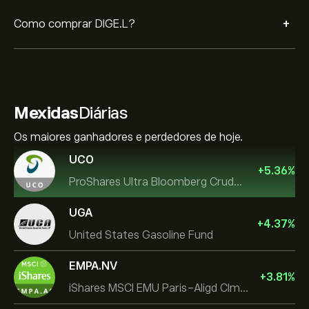
+
Como comprar DIGE.L?
Mexidas
Diárias
Os maiores ganhadores e perdedores de hoje.
UCO
+
5.36
%
ProShares Ultra Bloomberg Crude Oil
UGA
+
4.37
%
United States Gasoline Fund
EMPA.NV
+
3.81
%
iShares MSCI EMU Paris-Aligd Clmt UCITS ETF EUR A