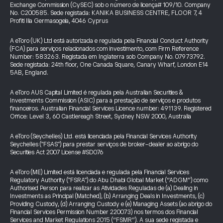
Exchange Commission (CySEC) sob o número de licença# 109/10. Company
No. C200585. Sede registada: KANIKA BUSINESS CENTRE, FLOOR 7, 4
Profiti Ilia Germasogeia, 4046 Cyprus
A eToro (UK) Ltd está autorizada e regulada pela Financial Conduct Authority
(FCA) para serviços relacionados com investimento, com Firm Reference
Number: 583263. Registada em Inglaterra sob Company No. 07973792.
Sede registada: 24th floor, One Canada Square, Canary Wharf, London E14
5AB, England.
A eToro AUS Capital Limited é regulada pela Australian Securities &
Investments Commission (ASIC) para a prestação de serviços e produtos
financeiros. Australian Financial Services Licence number: 491139. Registered
Office: Level 3, 60 Castlereagh Street, Sydney NSW 2000, Australia
A eToro (Seychelles) Ltd. está licenciada pela Financial Services Authority
Seychelles ("FSAS") para prestar serviços de broker-dealer ao abrigo do
Securities Act 2007 License #SD076
A eToro (ME) Limited está licenciada e regulada pela Financial Services
Regulatory Authority ("FSRA") do Abu Dhabi Global Market (“ADGM”) como
Authorised Person para realizar as Atividades Reguladas de (a) Dealing in
Investments as Principal (Matched), (b) Arranging Deals in Investments, (c)
Providing Custody, (d) Arranging Custody e (e) Managing Assets (ao abrigo do
Financial Services Permission Number 220073) nos termos dos Financial
Services and Market Regulations 2015 (“FSMR”). A sua sede registada e