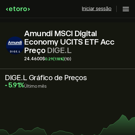
Iniciar sessão
Amundi MSCI Digital
Economy UCITS ETF Acc
Preço
DIGE.L
24.4600‎$‎
0.29
(1.18%)
(1D)
DIGE.L Gráfico de Preços
‎5.91‎
Último mês