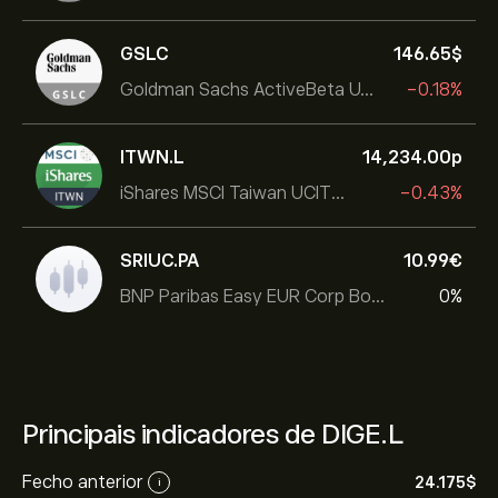
GSLC
146.65‎$‎
Goldman Sachs ActiveBeta U.S. Large Cap Equity ETF
-0.18%
ITWN.L
14,234.00‎p‎
iShares MSCI Taiwan UCITS ETF
-0.43%
SRIUC.PA
10.99‎€‎
BNP Paribas Easy EUR Corp Bond SRI Fossil Free Ult
0%
Principais indicadores de DIGE.L
Fecho anterior
24.175‎$‎
i