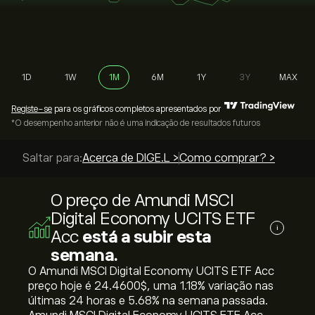
1D
1W
1M
6M
1Y
3Y
MAX
Registe-se
para os gráficos completos apresentados por
*O desempenho anterior não é uma indicação de resultados futuros
Saltar para:
Acerca de DIGE.L >
Como comprar? >
O preço de Amundi MSCI
Digital Economy UCITS ETF
i
Acc
está a subir esta
semana.
O Amundi MSCI Digital Economy UCITS ETF Acc
preço hoje é 24.4600‎$‎, uma ‎1.18‎% variação nas
últimas 24 horas e ‎5.68‎% na semana passada.