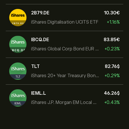
2B79.DE
10.30‎€‎
iShares Digitalisation UCITS ETF
+1.16%
IBCQ.DE
83.85‎€‎
iShares Global Corp Bond EUR Hedged UCITS ETF Dist
+0.23%
TLT
82.76‎$‎
iShares 20+ Year Treasury Bond ETF
+0.29%
IEML.L
46.26‎$‎
iShares J.P. Morgan EM Local Govt Bond UCITS ETF
+0.43%