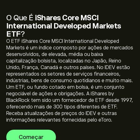
O Que É
iShares Core MSCI
International Developed Markets
ETF
?
O ETF iShares Core MSCI International Developed
Markets é um índice composto por ações de mercados
desenvolvidos, de elevada, média ou baixa
capitalização bolsista, localizadas no Japão, Reino
O preço atual de IDEV é 93.31‎$‎
Unido, França, Canadá e outros países. No IDEV estão
representados os setores de serviços financeiros,
indústrias, bens de consumo quotidianos e muito mais.
Um ETF, ou fundo cotado em bolsa, é um conjunto
O preço mais elevado de iShares Core MSCI
negociável de ações e obrigações. A iShares by
International Developed Markets ETF é 93.41‎$‎
BlackRock tem sido um fornecedor de ETF desde 1997,
oferecendo mais de 300 tipos diferentes de ETF.
Receba atualizações de preços do IDEV e outras
Selecione o período de tempo "1D" ou "1S" no gráfico
informações relevantes fornecidas pelo eToro.
eToro e diminua o zoom para ver os movimentos
históricos do preço de iShares Core MSCI International
Começar
Developed Markets ETF. O preço de iShares Core MSCI