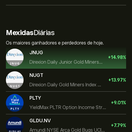
Mexidas
Diárias
Os maiores ganhadores e perdedores de hoje.
JNUG
+
14.98
%
Direxion Daily Junior Gold Miners Index Bull 2X ETF
NUGT
+
13.97
%
Direxion Daily Gold Miners Index Bull 2X ETF
PLTY
+
9.01
%
YieldMax PLTR Option Income Strategy ETF
GLDU.NV
+
7.79
%
Amundi NYSE Arca Gold Bugs UCITS ETF Dist