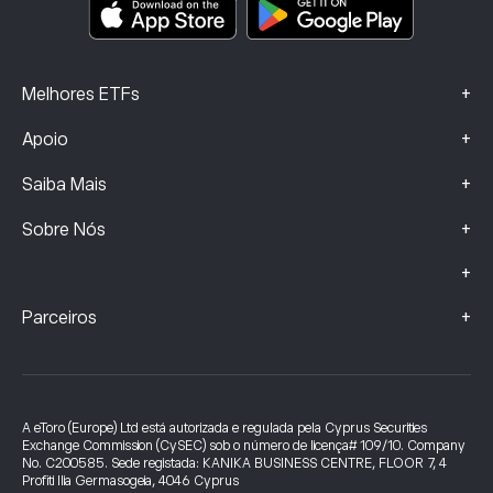
Dados sobre Queixas (Clientes FCA)
+
Melhores ETFs
+
Apoio
+
Saiba Mais
+
Sobre Nós
+
+
Parceiros
A eToro (Europe) Ltd está autorizada e regulada pela Cyprus Securities
Exchange Commission (CySEC) sob o número de licença# 109/10. Company
No. C200585. Sede registada: KANIKA BUSINESS CENTRE, FLOOR 7, 4
Profiti Ilia Germasogeia, 4046 Cyprus