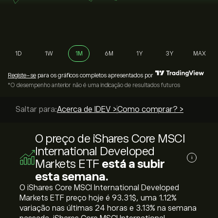
1D
1W
1M
6M
1Y
3Y
MAX
Registe-se
para os gráficos completos apresentados por
*O desempenho anterior não é uma indicação de resultados futuros
Saltar para:
Acerca de IDEV >
Como comprar? >
O preço de iShares Core MSCI
International Developed
i
Markets ETF
está a subir
esta semana.
O iShares Core MSCI International Developed
Markets ETF preço hoje é 93.31‎$‎, uma ‎1.12‎%
variação nas últimas 24 horas e ‎3.13‎% na semana