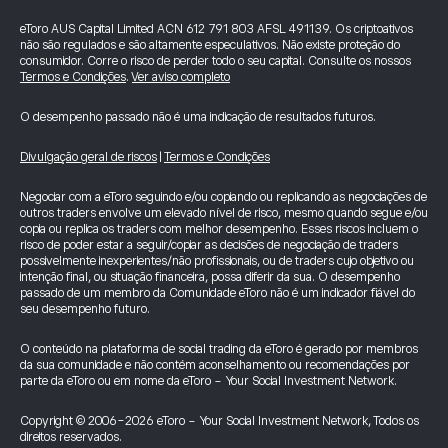
eToro AUS Capital Limited ACN 612 791 803 AFSL 491139. Os criptoativos
não são regulados e são altamente especulativos. Não existe proteção do
consumidor. Corre o risco de perder todo o seu capital. Consulte os nossos
Termos e Condições
.
Ver aviso completo
O desempenho passado não é uma indicação de resultados futuros.
Divulgação geral de riscos
|
Termos e Condições
Negociar com a eToro seguindo e/ou copiando ou replicando as negociações de
outros traders envolve um elevado nível de risco, mesmo quando segue e/ou
copia ou replica os traders com melhor desempenho. Esses riscos incluem o
risco de poder estar a seguir/copiar as decisões de negociação de traders
possivelmente inexperientes/não profissionais, ou de traders cujo objetivo ou
intenção final, ou situação financeira, possa diferir da sua. O desempenho
passado de um membro da Comunidade eToro não é um indicador fiável do
seu desempenho futuro.
O conteúdo na plataforma de social trading da eToro é gerado por membros
da sua comunidade e não contém aconselhamento ou recomendações por
parte da eToro ou em nome da eToro - Your Social Investment Network.
Copyright © 2006-2026 eToro - Your Social Investment Network, Todos os
direitos reservados.