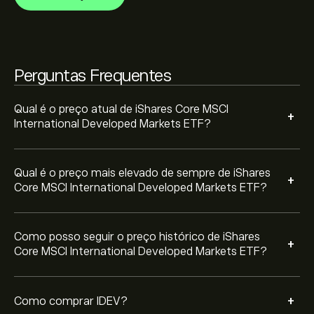
Para comprar IDEV, visite "iShares Core MSCI
International Developed Markets ETF variou entre
International Developed Markets ETF (IDEV)" a página
16.16‎$‎ durante o último ano.
no website da eToro. Depois de ter criado uma conta e
depositado fundos, clique no botão "Negociar" e
decida quanto iShares Core MSCI International
Perguntas Frequentes
Developed Markets ETF pretende comprar. Também
pode colocar uma ordem para comprar IDEV a um
preço específico no futuro.
Qual é o preço atual de iShares Core MSCI
+
International Developed Markets ETF?
Qual é o preço mais elevado de sempre de iShares
+
Core MSCI International Developed Markets ETF?
Como posso seguir o preço histórico de iShares
+
Core MSCI International Developed Markets ETF?
+
Como comprar IDEV?