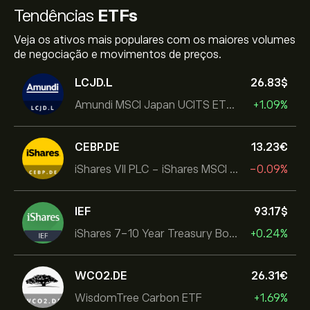
Tendências
ETFs
Veja os ativos mais populares com os maiores volumes
de negociação e movimentos de preços.
LCJD.L
26.83‎$‎
Amundi MSCI Japan UCITS ETF Acc
+1.09%
CEBP.DE
13.23‎€‎
iShares VII PLC - iShares MSCI EMU USD Hedged UCITS ETF
-0.09%
IEF
93.17‎$‎
iShares 7-10 Year Treasury Bond ETF
+0.24%
WCO2.DE
26.31‎€‎
WisdomTree Carbon ETF
+1.69%