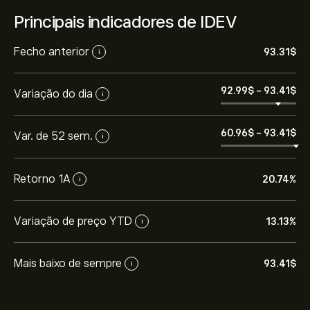
Principais indicadores de IDEV
Fecho anterior
93.31‎$‎
i
92.99‎$‎
-
93.41‎$‎
Variação do dia
i
60.96‎$‎
-
93.41‎$‎
Var. de 52 sem.
i
Retorno 1A
20.74%
i
Variação de preço YTD
13.13%
i
Mais baixo de sempre
93.41‎$‎
i