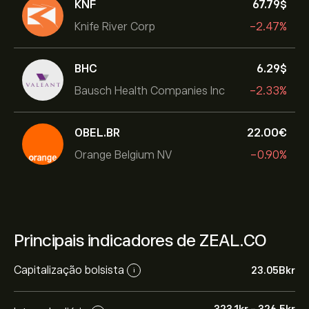
KNF
67.79‎$‎
Knife River Corp
-2.47%
BHC
6.29‎$‎
Bausch Health Companies Inc
-2.33%
OBEL.BR
22.00‎€‎
Orange Belgium NV
-0.90%
Principais indicadores de ZEAL.CO
Capitalização bolsista
23.05B‎kr‎
i
323.1‎kr‎
-
326.5‎kr‎