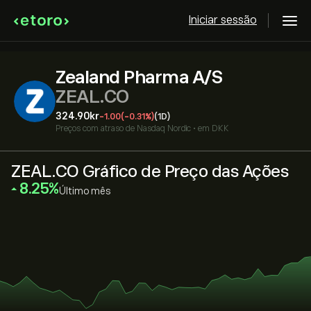
Iniciar sessão
Zealand Pharma A/S
ZEAL.CO
324.90‎kr‎
-1.00
(-0.31%)
(1D)
Preços com atraso de
Nasdaq Nordic
•
em DKK
ZEAL.CO Gráfico de Preço das Ações
‎8.25‎
Último mês