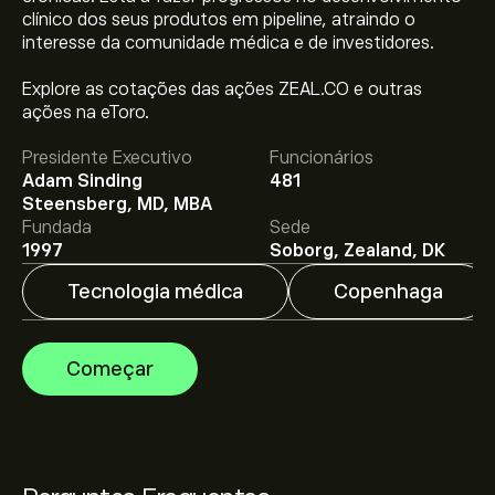
clínico dos seus produtos em pipeline, atraindo o
interesse da comunidade médica e de investidores.
O preço atual da ZEAL.CO é 324.90‎kr‎.
Explore as cotações das ações ZEAL.CO e outras
ações na eToro.
Presidente Executivo
Funcionários
O preço médio alvo para Zealand Pharma A/S é
Adam Sinding
481
324.90‎kr‎.
Adira já
na eToro para previsões detalhadas
Steensberg, MD, MBA
de analistas e metas de preço.
Fundada
Sede
1997
Soborg, Zealand, DK
Os analistas oferecem previsões para Zealand Pharma
Tecnologia médica
Copenhaga
A/S com base em tendências de mercado, relatórios
financeiros e projeções de crescimento. Descubra a
previsão mais recente para os movimentos futuros
Começar
dos preços.
A capitalização bolsista de Zealand Pharma A/S é
23.05B‎kr‎