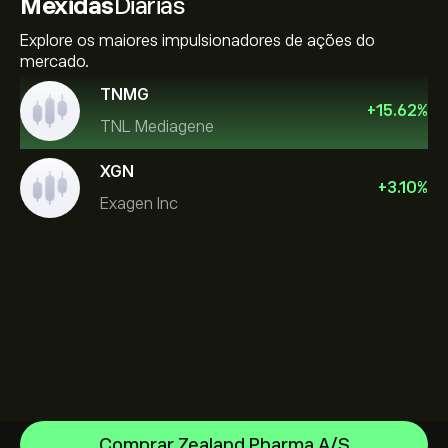
Mexidas
Diárias
Explore os maiores impulsionadores de ações do
mercado.
TNMG
+
15.62
%
TNL Mediagene
XGN
+
3.10
%
Exagen Inc
Comprar Zealand Pharma A/S