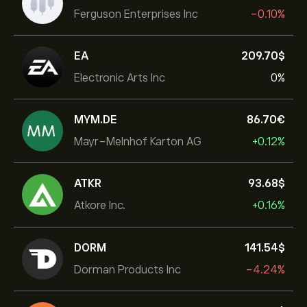
Ferguson Enterprises Inc
-0.10%
EA
209.70‎$‎
Electronic Arts Inc
0%
MYM.DE
86.70‎€‎
Mayr-Melnhof Karton AG
+0.12%
ATKR
93.68‎$‎
Atkore Inc.
+0.16%
DORM
141.54‎$‎
Dorman Products Inc
-4.24%