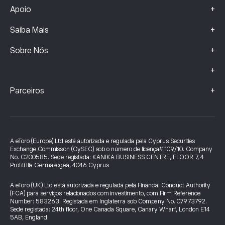
+
Apoio
+
Saiba Mais
+
Sobre Nós
+
+
Parceiros
A eToro (Europe) Ltd está autorizada e regulada pela Cyprus Securities
Exchange Commission (CySEC) sob o número de licença# 109/10. Company
No. C200585. Sede registada: KANIKA BUSINESS CENTRE, FLOOR 7, 4
Profiti Ilia Germasogeia, 4046 Cyprus
A eToro (UK) Ltd está autorizada e regulada pela Financial Conduct Authority
(FCA) para serviços relacionados com investimento, com Firm Reference
Number: 583263. Registada em Inglaterra sob Company No. 07973792.
Sede registada: 24th floor, One Canada Square, Canary Wharf, London E14
5AB, England.