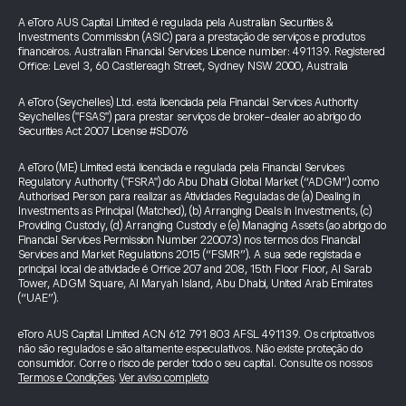
A eToro AUS Capital Limited é regulada pela Australian Securities &
Investments Commission (ASIC) para a prestação de serviços e produtos
financeiros. Australian Financial Services Licence number: 491139. Registered
Office: Level 3, 60 Castlereagh Street, Sydney NSW 2000, Australia
A eToro (Seychelles) Ltd. está licenciada pela Financial Services Authority
Seychelles ("FSAS") para prestar serviços de broker-dealer ao abrigo do
Securities Act 2007 License #SD076
A eToro (ME) Limited está licenciada e regulada pela Financial Services
Regulatory Authority ("FSRA") do Abu Dhabi Global Market (“ADGM”) como
Authorised Person para realizar as Atividades Reguladas de (a) Dealing in
Investments as Principal (Matched), (b) Arranging Deals in Investments, (c)
Providing Custody, (d) Arranging Custody e (e) Managing Assets (ao abrigo do
Financial Services Permission Number 220073) nos termos dos Financial
Services and Market Regulations 2015 (“FSMR”). A sua sede registada e
principal local de atividade é Office 207 and 208, 15th Floor Floor, Al Sarab
Tower, ADGM Square, Al Maryah Island, Abu Dhabi, United Arab Emirates
(“UAE”).
eToro AUS Capital Limited ACN 612 791 803 AFSL 491139. Os criptoativos
não são regulados e são altamente especulativos. Não existe proteção do
consumidor. Corre o risco de perder todo o seu capital. Consulte os nossos
Termos e Condições
.
Ver aviso completo