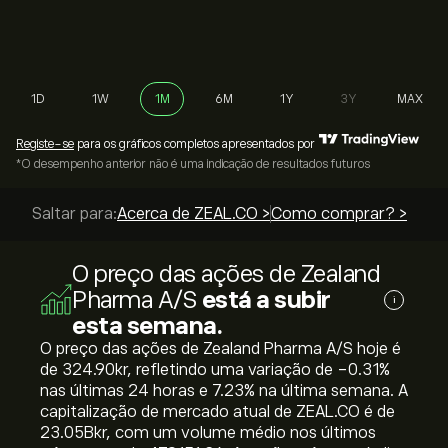
1D
1W
1M
6M
1Y
3Y
MAX
Registe-se
para os gráficos completos apresentados por
*O desempenho anterior não é uma indicação de resultados futuros
Saltar para:
Acerca de ZEAL.CO >
Como comprar? >
O preço das ações de Zealand
Pharma A/S
está a subir
i
esta semana.
O preço das ações de Zealand Pharma A/S hoje é
de 324.90‎kr‎, refletindo uma variação de ‎-0.31‎%
nas últimas 24 horas e ‎7.23‎% na última semana. A
capitalização de mercado atual de ZEAL.CO é de
23.05B‎kr‎, com um volume médio nos últimos