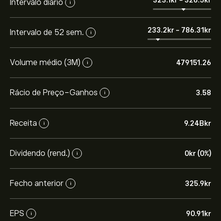
Intervalo diário
i
233.2‎kr‎
-
786.31‎kr‎
Intervalo de 52 sem.
i
Volume médio (3M)
479151.26
i
Rácio de Preço-Ganhos
3.58
i
Receita
9.24B‎kr‎
i
Dividendo (rend.)
0‎kr‎ (0%)
i
Fecho anterior
325.9‎kr‎
i
EPS
90.91‎kr‎
i