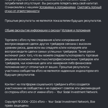
потребителей отсутствует. Вы рискуете потерять весь свой капитал.
Ознакомьтесь с нашими
Условиями и положениями
.
Смотреть полный
отказ от ответственности
Прошлые результаты не являются показателем будущих результатов.
Общее раскрытие информации о рисках
|
Условия и положения
Торговля с eToro путем следования и/или копирования или
воспроизведения сделок других трейдеров связана с высоким
уровнем риска, даже если вы следуете и/или копируете или
воспроизводите сделки самых успешных трейдеров. Такие риски
включают риск того, что вы можете следовать/копировать торговые
решения возможно неопытных/непрофессиональных трейдеров или
трейдеров, чьи конечные цели или намерения либо финансовое
положение могут отличаться от ваших. Прошлые результаты
участника сообщества eToro не являются надежным индикатором его
будущих результатов.
Контент на платформе социального трейдинга eToro создается
участниками ее сообщества и не содержит советов или рекомендаций
со стороны eToro или от имени eToro - Your Social Investment Network.
Copyright © 2006-2026 eToro - Your Social Investment Network, Все
права защищены.