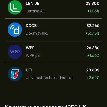
LEN.DE
23.80‎€‎
Lenzing AG
+1.06%
DOCS
32.26‎$‎
Doximity Inc.
+56.15%
WPP
26.38‎$‎
WPP plc
+1.66%
UTI
28.60‎$‎
Universal Technical Institut
+2.62%