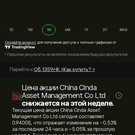
1D
1W
1M
6M
1Y
3Y
MAX
Cоздайте аккаунт
для получения доступа к полным графикам от
* Прошлые результаты не являются показателем будущих результатов
Перейти к:
Об 1359.HK >
Как купить? >
Цена акции China Cinda
Asset Management Co Ltd
i
снижается на этой неделе.
Текущая цена акции China Cinda Asset
Management Co Ltd сегодня составляет
0.9400‎$‎, что отражает изменение на ‎-0.53‎%
за последние 24 часа и ‎-5.05‎% за прошлую