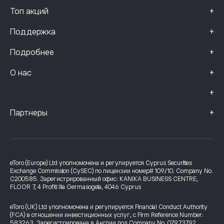
+
Топ акций
+
Поддержка
+
Подробнее
+
О нас
+
+
Партнеры
eToro (Europe) Ltd уполномочена и регулируется Cyprus Securities
Exchange Commission (CySEC) по лицензии номер# 109/10. Company No.
C200585. Зарегистрированный офис: KANIKA BUSINESS CENTRE,
FLOOR 7, 4 Profiti Ilia Germasogeia, 4046 Cyprus
eToro (UK) Ltd уполномочена и регулируется Financial Conduct Authority
(FCA) в отношении инвестиционных услуг, с Firm Reference Number:
583263. Зарегистрирована в Англии под Company No. 07973792.