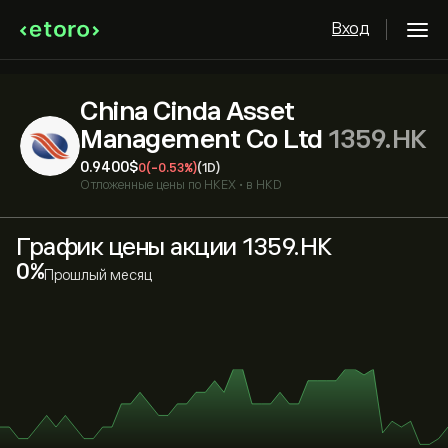
Вход
China Cinda Asset
Management Co Ltd
1359.HK
0.9400‎$‎
0
(-0.53%)
(1D)
Отложенные цены по
HKEX
•
в HKD
График цены акции 1359.HK
‎0‎
Прошлый месяц