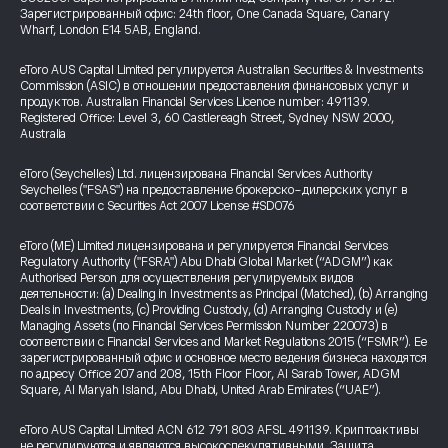
Зарегистрированный офис: 24th floor, One Canada Square, Canary
Wharf, London E14 5AB, England.
eToro AUS Capital Limited регулируется Australian Securities & Investments
Commission (ASIC) в отношении предоставления финансовых услуг и
продуктов. Australian Financial Services Licence number: 491139.
Registered Office: Level 3, 60 Castlereagh Street, Sydney NSW 2000,
Australia
eToro (Seychelles) Ltd. лицензирована Financial Services Authority
Seychelles ("FSAS") на предоставление брокерско-дилерских услуг в
соответствии с Securities Act 2007 License #SD076
eToro (ME) Limited лицензирована и регулируется Financial Services
Regulatory Authority ("FSRA") Abu Dhabi Global Market (“ADGM”) как
Authorised Person для осуществления регулируемых видов
деятельности: (a) Dealing in Investments as Principal (Matched), (b) Arranging
Deals in Investments, (c) Providing Custody, (d) Arranging Custody и (e)
Managing Assets (по Financial Services Permission Number 220073) в
соответствии с Financial Services and Market Regulations 2015 (“FSMR”). Ее
зарегистрированный офис и основное место ведения бизнеса находятся
по адресу Office 207 and 208, 15th Floor Floor, Al Sarab Tower, ADGM
Square, Al Maryah Island, Abu Dhabi, United Arab Emirates (“UAE”).
eToro AUS Capital Limited ACN 612 791 803 AFSL 491139. Криптоактивы
не регулируются и являются высокоспекулятивными. Защита