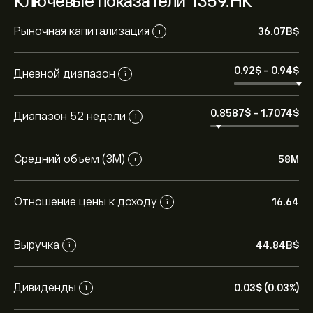
Ключевые показатели 1359.HK
Рыночная капитализация
36.07B‎$‎
i
0.92‎$‎
-
0.94‎$‎
Дневной диапазон
i
0.8587‎$‎
-
1.7074‎$‎
Диапазон 52 недели
i
Средний объем (3М)
58M
i
Отношение цены к доходу
16.64
i
Выручка
44.84B‎$‎
i
Дивиденды
0.03‎$‎ (0.03%)
i