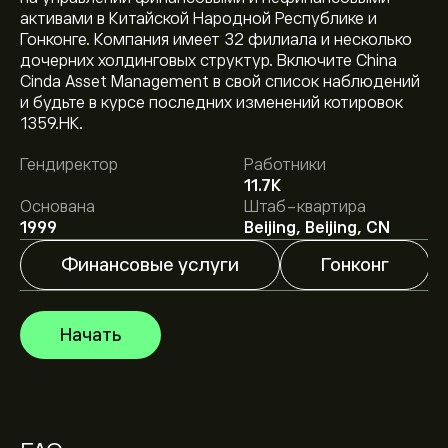
активами в Китайской Народной Республике и
Гонконге. Компания имеет 32 филиала и несколько
дочерних холдинговых структур. Включите China
Cinda Asset Management в свой список наблюдений
Текущая цена акции 1359.HK составляет 0.9400‎$‎.
и будьте в курсе последних изменений котировок
1359.HK.
Гендиректор
Работники
Средняя целевая цена акции China Cinda Asset
11.7K
Management Co Ltd составляет 0.9400‎$‎.
Основана
Штаб-квартира
Зарегистрируйтесь
на eToro, чтобы получить
1999
Beijing, Beijing, CN
подробные прогнозы и целевые цены от аналитиков.
Финансовые услуги
Гонконг
Аналитики предоставляют прогнозы по акции China
Cinda Asset Management Co Ltd, основываясь на
рыночных тенденциях, финансовых отчетах и
Начать
предполагаемом росте. Ознакомьтесь с последним
прогнозом для будущих изменений цены.
Рыночная капитализация China Cinda Asset
Management Co Ltd — это 36.07B‎$‎