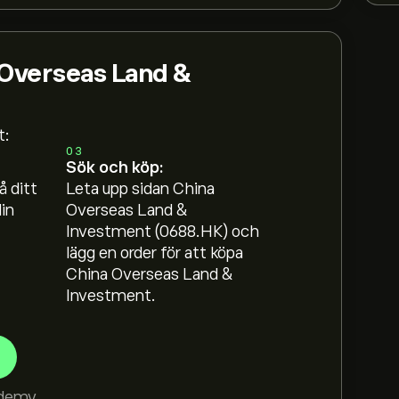
a Overseas Land &
t:
03
Sök och köp:
å ditt
Leta upp sidan China
in
Overseas Land &
Investment (0688.HK) och
lägg en order för att köpa
China Overseas Land &
Investment.
demy
.