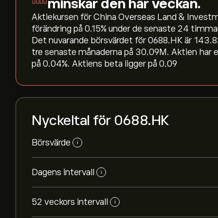
minskar den här veckan.
Aktiekursen för China Overseas Land & Investmen
förändring på ‎0.15‎% under de senaste 24 timm
Det nuvarande börsvärdet för 0688.HK är 143.8
tre senaste månaderna på 30.09M. Aktien har e
på 0.04%. Aktiens beta ligger på 0.09
Nyckeltal för 0688.HK
Börsvärde
i
Dagens intervall
i
52 veckors intervall
i