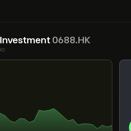
 Investment
0688.HK
HKD