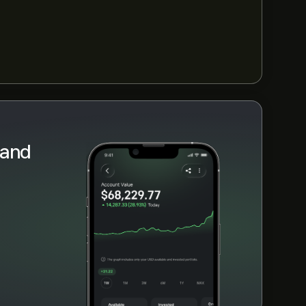
nt är 143.82B‎$‎
Land