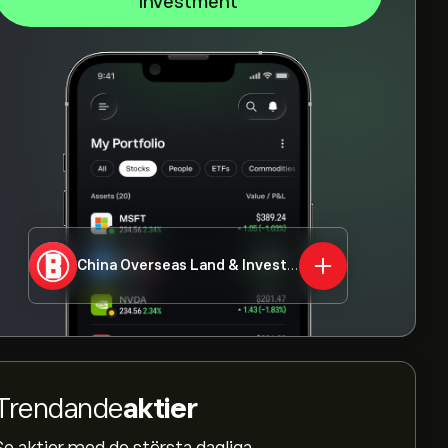
Investment
China Overseas Land & Investment
0688.HK
Trendande
aktier