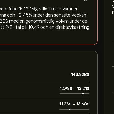
t idag är 13.16‎$‎, vilket motsvarar en
arna och ‎-2.45‎% under den senaste veckan.
2B‎$‎ med en genomsnittlig volym under de
tt P/E-tal på 10.49 och en direktavkastning
143.82B‎$‎
12.98‎$‎
-
13.21‎$‎
11.36‎$‎
-
16.68‎$‎