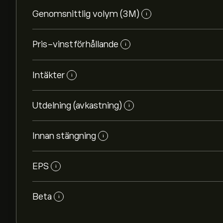
Genomsnittlig volym (3M)
i
Pris-vinstförhållande
i
Intäkter
i
Utdelning (avkastning)
i
Innan stängning
i
EPS
i
Beta
i