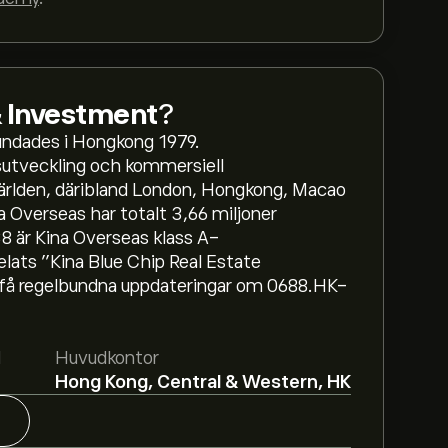
& Investment
?
ndades i Hongkong 1979.
sutveckling och kommersiell
 världen, däribland London, Hongkong, Macao
a Overseas har totalt 3,66 miljoner
8 är Kina Overseas klass A-
delats ”Kina Blue Chip Real Estate
få regelbundna uppdateringar om 0688.HK-
s Land & Investment är 13.16‎$‎.
Registrera
ser och kursmål från framstående
d
Huvudkontor
Hong Kong, Central & Western, HK
na Overseas Land & Investment baserat på
äntad tillväxt. Se den senaste prognosen för