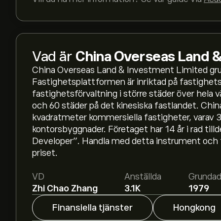
Vad är
China Overseas Land 
China Overseas Land & Investment Limited gru
Fastighetsplattformen är inriktad på fastighet
fastighetsförvaltning i större städer över hela
och 60 städer på det kinesiska fastlandet. Chin
kvadratmeter kommersiella fastigheter, varav 3
Aktiekursen live för 0688.HK är 13.16‎$‎.
kontorsbyggnader. Företaget har 14 år i rad till
Developer”. Handla med detta instrument och 
priset.
Det genomsnittliga kursmålet för China Oversea
dig
hos eToro för att få detaljerade prisprogno
VD
Anställda
Grunda
aktieanalytiker.
Zhi Chao Zhang
3.1K
1979
Aktieanalytiker erbjuder prisprognoser för Chi
marknadstrender, finansiella rapporter och förv
Finansiella tjänster
Hongkong
framtida prisrörelser.