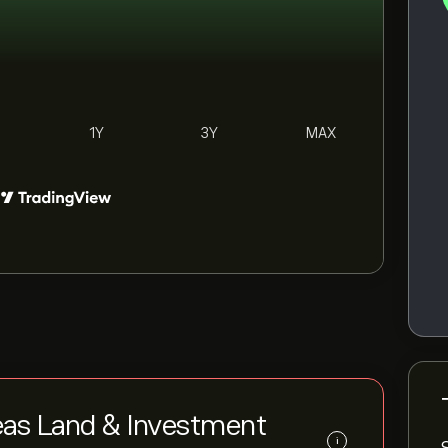
1Y
3Y
MAX
eas Land & Investment
i