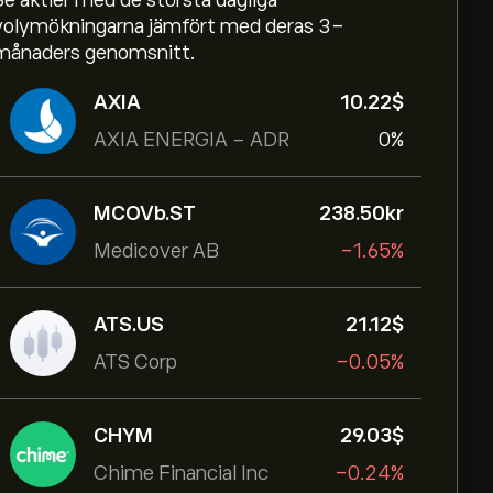
Se aktier med de största dagliga
volymökningarna jämfört med deras 3-
månaders genomsnitt.
AXIA
10.22‎$‎
AXIA ENERGIA - ADR
0%
MCOVb.ST
238.50‎kr‎
Medicover AB
-1.65%
ATS.US
21.12‎$‎
ATS Corp
-0.05%
CHYM
29.03‎$‎
Chime Financial Inc
-0.24%