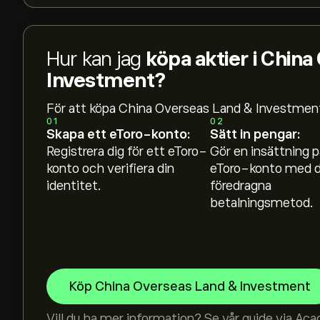
Hur kan jag
köpa aktier i Chin
Investment?
För att köpa China Overseas Land & Investmen
01
02
Skapa ett eToro-konto:
Sätt in pengar:
Registrera dig för ett eToro-
Gör en insättning p
konto och verifiera din
eToro-konto med d
identitet.
föredragna
betalningsmetod.
Köp China Overseas Land & Investment
Vill du ha mer information? Se vår guide via
Aca