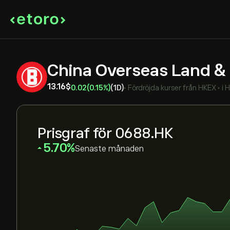
China Overseas Land &
13.16‎$‎
0.02
(0.15%)
(1D)
•
Fördröjda kurser från
HKEX
•
i 
Prisgraf för 0688.HK
‎5.70‎
Senaste månaden