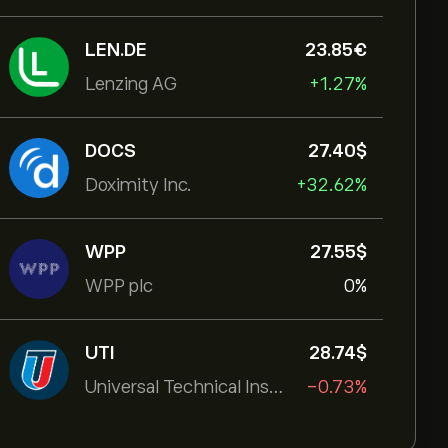
LEN.DE
23.85‎€‎
Lenzing AG
+1.27%
DOCS
27.40‎$‎
Doximity Inc.
+32.62%
WPP
27.55‎$‎
WPP plc
0%
UTI
28.74‎$‎
Universal Technical Institut
-0.73%