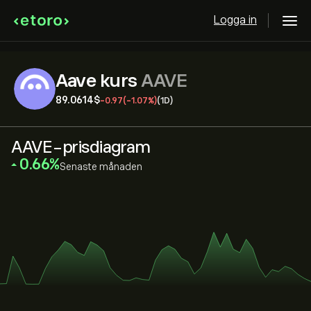
Logga in
Aave kurs
AAVE
89.0614‎$‎
-0.97
(-1.07%)
(1D)
AAVE-prisdiagram
‎0.66‎
Senaste månaden