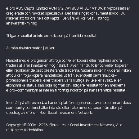
eToro AUS Capital Limited ACN 612 791 803 AFSL 491139. Kryptoassets är
oreglerade och mycket spekulativa. Det finns inget konsumentskydd. Du
riskerar att förlora hela ditt kapital. Se våra
Villkor
.
Se fullständig
ansvarsfriskrivning
Tidigare resultat är inte en indikation på framtida resultat.
Allmän riskinformation
|
Villkor
Handel med eToro genom att följa och/eller kopiera eller replikera andra
traders affärer innebär en hög risknivå, även när du följer och/eller kopierar
eller replikerar de bäst presterande traderna. Sådana risker inkluderar risken
att du kan följa/kopiera handelsbeslut från eventuellt oerfarna/icke-
professionella traders, eller traders vars slutliga syfte eller avsikt, eller
ekonomiska status, kan skilja sig från din. Tidigare resultat för en medlem i
eToro-communityn är inte en tillförlitlig indikator på hans framtida resultat.
Innehåll på eToros sociala handelsplattform genereras av medlemmar i dess
community och innehåller inte råd eller rekommendationer från eller på
uppdrag av eToro - Your Social Investment Network.
Copyright © 2006-2026 eToro - Your Social Investment Network, Alla
rättigheter förbehållna.