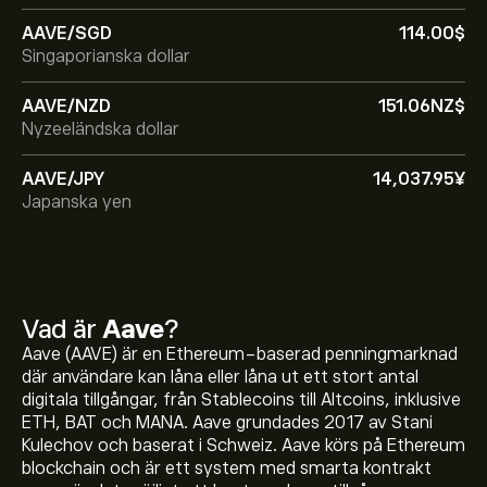
AAVE/SGD
114.00‎$‎
Singaporianska dollar
AAVE/NZD
151.06‎NZ$‎
Nyzeeländska dollar
AAVE/JPY
14,037.95‎¥‎
Japanska yen
Vad är
Aave
?
Aave (AAVE) är en Ethereum-baserad penningmarknad
där användare kan låna eller låna ut ett stort antal
digitala tillgångar, från Stablecoins till Altcoins, inklusive
ETH, BAT och MANA. Aave grundades 2017 av Stani
Kulechov och baserat i Schweiz. Aave körs på Ethereum
blockchain och är ett system med smarta kontrakt