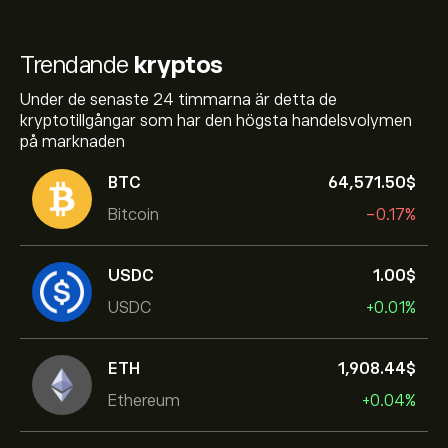
Trendande
kryptos
Under de senaste 24 timmarna är detta de
kryptotillgångar som har den högsta handelsvolymen
på marknaden
BTC
64,571.50‎$‎
Bitcoin
-0.17%
USDC
1.00‎$‎
USDC
+0.01%
ETH
1,908.44‎$‎
Ethereum
+0.04%