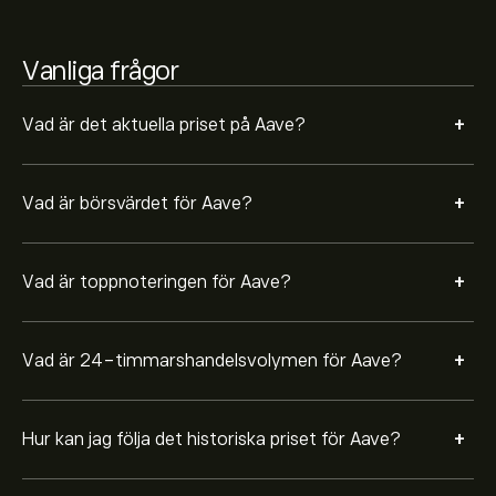
Aave. Priset på Aave har fluktuerat mellan -203.05‎$‎
under det senaste året.
För att köpa AAVE, besök sidan "Aave (AAVE)" eToros
Vanliga frågor
hemsida. När du har skapat ett konto och satt in
pengar klickar du på "Handla"-knappen och bestämmer
hur mycket Aave du vill köpa. Du kan också lägga en
+
Vad är det aktuella priset på Aave?
order som kommer att köpa AAVE till ett angivet pris i
framtiden.
+
Vad är börsvärdet för Aave?
+
Vad är toppnoteringen för Aave?
+
Vad är 24-timmarshandelsvolymen för Aave?
+
Hur kan jag följa det historiska priset för Aave?