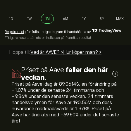
1D
1W
1M
6M
1Y
3Y
MAX
Registrera dig
för fullständiga diagram tillhandahållna av
*Tidigare resultat är inte en indikation på framtida resultat
Hoppa till:
Vad är AAVE? >
Hur köper man? >
Priset på Aave
faller den här
i
veckan.
Priset på Aave idag är 89.0614‎$‎, en förändring på
‎-1.07‎% under de senaste 24 timmarna och
‎-9.86‎% under den senaste veckan. 24 timmars
handelsvolymen för Aave är 190.56M och dess
nuvarande marknadsvärde är 1.37B‎$‎. Priset på
Aave har ändrats med ‎-69.50‎% under det senaste
året.