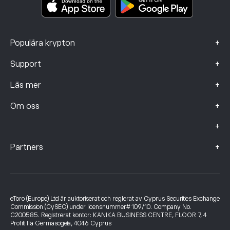
Klagomålsdata (FCA-kunder)
+
Populära krypton
+
Support
+
Läs mer
+
Om oss
+
+
Partners
eToro (Europe) Ltd är auktoriserat och reglerat av Cyprus Securities Exchange
Commission (CySEC) under licensnummer# 109/10. Company No.
C200585. Registrerat kontor: KANIKA BUSINESS CENTRE, FLOOR 7, 4
Profiti Ilia Germasogeia, 4046 Cyprus