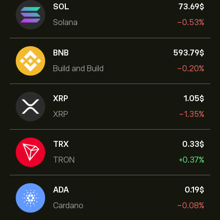
SOL
73.69‎$‎
Solana
-0.53%
BNB
593.79‎$‎
Build and Build
-0.20%
XRP
1.05‎$‎
XRP
-1.35%
TRX
0.33‎$‎
TRON
+0.37%
ADA
0.19‎$‎
Cardano
-0.08%