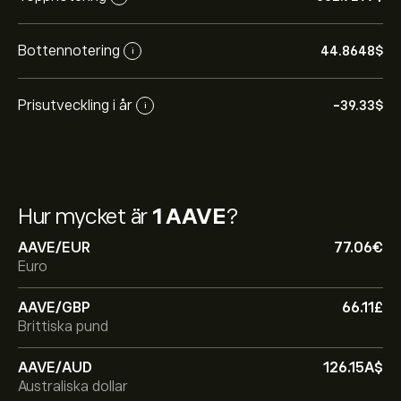
Bottennotering
44.8648‎$‎
i
Prisutveckling i år
-39.33‎$‎
i
Hur mycket är
1 AAVE
?
AAVE/EUR
77.06‎€‎
Euro
AAVE/GBP
66.11‎£‎
Brittiska pund
AAVE/AUD
126.15‎A$‎
Australiska dollar