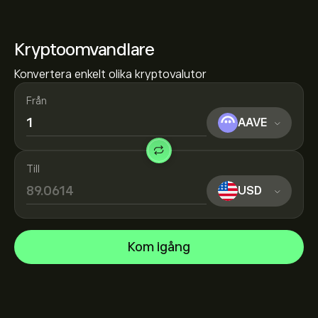
Kryptoomvandlare
Konvertera enkelt olika kryptovalutor
Från
AAVE
Till
USD
Kom igång