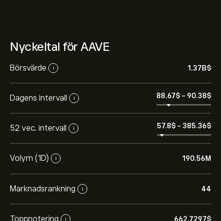
Nyckeltal för AAVE
Börsvärde
1.37B‎$‎
i
88.67‎$‎
-
90.38‎$‎
Dagens intervall
i
57.8‎$‎
-
385.36‎$‎
52 vec. intervall
i
Volym (1D)
190.56M
i
Marknadsrankning
44
i
Toppnotering
662.7297‎$‎
i