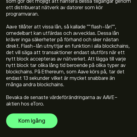
som gör det möjligt att hantera dessa tillgångar genom
ett distribuerat nätverk av datorer som kör
programvaran.
Aave tillåter att vissa lån, så kallade ""flash-lån"",
omedelbart kan utfärdas och avvecklas. Dessa lån
kräver inga säkerheter på förhand och sker nästan
Det aktuella priset på AAVE är 89.0614‎$‎
direkt. Flash-lån utnyttjar en funktion i alla blockchains,
det vill säga att transaktioner endast slutförs när ett
nytt block accepteras av nätverket. Att lägga till varje
Börsvärdet för Aave är 1.37B‎$‎
nytt block tar olika lång tid beroende på olika typer av
blockchains. På Ethereum, som Aave körs på, tar det
endast 13 sekunder vilket är mycket snabbare än
Aaves toppnotering är 662.7297‎$‎
många andra blockchains.
Bevaka de senaste värdeförändringarna av AAVE-
aktien hos eToro.
Aave har en 24-timmarshandelsvolym på 190.56M
Kom igång
Välj tidsramen "1D" eller "1W" på eToro-diagrammet
och zooma ut för att se de historiska prisrörelserna för