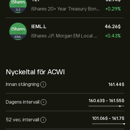
iShares 20+ Year Treasury Bond ETF
+0.29%
IEML.L
46.26‎$‎
iShares J.P. Morgan EM Local Govt Bond UCITS ETF
+0.43%
Nyckeltal för ACWI
Innan stängning
161.44‎$‎
i
160.63‎$‎
-
161.55‎$‎
Dagens intervall
i
101.06‎$‎
-
161.7‎$‎
52 vec. intervall
i