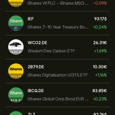
iShares VII PLC - iShares MSCI EMU USD Hedged UCITS ETF
-0.09%
IEF
93.17‎$‎
iShares 7-10 Year Treasury Bond ETF
+0.24%
WCO2.DE
26.31‎€‎
WisdomTree Carbon ETF
+1.69%
2B79.DE
10.30‎€‎
iShares Digitalisation UCITS ETF
+1.16%
IBCQ.DE
83.85‎€‎
iShares Global Corp Bond EUR Hedged UCITS ETF Dist
+0.23%
TLT
82.76‎$‎