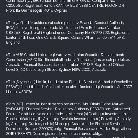
Commission (CySEC) under licensnummer# 109/10. Company No.
C200585. Registrerat kontor: KANIKA BUSINESS CENTRE, FLOOR 7, 4
Profiti Ilia Germasogeia, 4046 Cyprus
eToro (UK) Ltd är auktoriserat och reglerat av Financial Conduct Authority
(FCA) för investeringsrelaterade tjänster, med Firm Reference Number:
583263. Registrerat i England under Company No. 07973792. Registrerat
kontor: 24th floor, One Canada Square, Canary Wharf, London E14 5AB,
England.
eToro AUS Capital Limited regleras av Australian Securities & Investments
Commission (ASIC) för tillhandahållande av finansiella tjänster och produkter.
Australian Financial Services Licence number: 491139. Registered Office:
Level 3, 60 Castlereagh Street, Sydney NSW 2000, Australia
eToro (Seychelles) Ltd. är licensierat av Financial Services Authority Seychelles
("FSAS") för att tillhandahålla broker-dealer-tjänster enligt Securities Act 2007
License #SD076
eToro (ME) Limited är licensierat och reglerat av Abu Dhabi Global Market
(“ADGM”)’s Financial Services Regulatory Authority ("FSRA") som Authorised
Person för att bedriva de reglerade aktiviteterna (a) Dealing in Investments as
Principal (Matched), (b) Arranging Deals in Investments, (c) Providing Custody,
(d) Arranging Custody och (e) Managing Assets (under Financial Services
Permission Number 220073) enligt Financial Services and Market Regulations
2015 (“FSMR”). Dess registrerade kontor och huvudsakliga