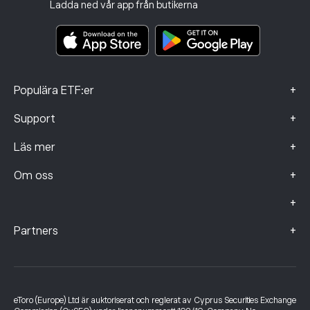
Investeringsförsäkring
Ladda ned vår app från butikerna
Viktiga informationsdokument
Smart Portfolios
Klagomålsdata (FCA-kunder)
+
Populära ETF:er
+
Support
+
Läs mer
+
Om oss
+
+
Partners
eToro (Europe) Ltd är auktoriserat och reglerat av Cyprus Securities Exchange