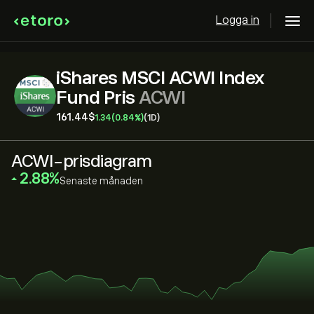
Logga in
iShares MSCI ACWI Index
Fund Pris
ACWI
161.44‎$‎
1.34
(0.84%)
(1D)
ACWI-prisdiagram
‎2.88‎
Senaste månaden