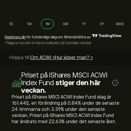
1D
1W
1M
6M
1Y
3Y
MAX
Registrera dig
för fullständiga diagram tillhandahållna av
*Tidigare resultat är inte en indikation på framtida resultat
Hoppa till:
Om ACWI >
Hur köper man? >
Priset på iShares MSCI ACWI
Index Fund
stiger den här
i
veckan.
Priset på iShares MSCI ACWI Index Fund idag är
161.44‎$‎, en förändring på ‎0.84‎% under de senaste
24 timmarna och ‎3.39‎% under den senaste
veckan. Priset på iShares MSCI ACWI Index Fund
har ändrats med ‎22.63‎% under det senaste året.