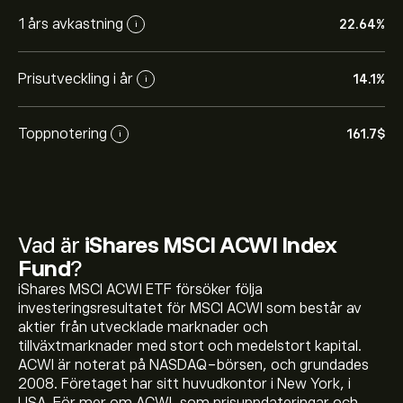
1 års avkastning
22.64%
i
Prisutveckling i år
14.1%
i
Toppnotering
161.7‎$‎
i
Vad är
iShares MSCI ACWI Index
Det aktuella priset på ACWI är 161.44‎$‎
Fund
?
iShares MSCI ACWI ETF försöker följa
investeringsresultatet för MSCI ACWI som består av
aktier från utvecklade marknader och
iShares MSCI ACWI Index Funds toppnotering är 161.70‎$‎
tillväxtmarknader med stort och medelstort kapital.
ACWI är noterat på NASDAQ-börsen, och grundades
2008. Företaget har sitt huvudkontor i New York, i