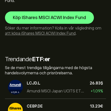
Fund.
Köp iShares MSCI ACWI Index Fund
Söker du mer information? Kolla in vår vägledning om
att köpa iShares MSCI ACWI Index Fund
.
Trendande
ETF:er
Se de mest trendiga tillgångarna med de högsta
handelsvolymerna och prisrörelserna.
LCJD.L
26.83‎$‎
Amundi MSCI Japan UCITS ETF Acc
+1.09%
CEBP.DE
13.23‎€‎