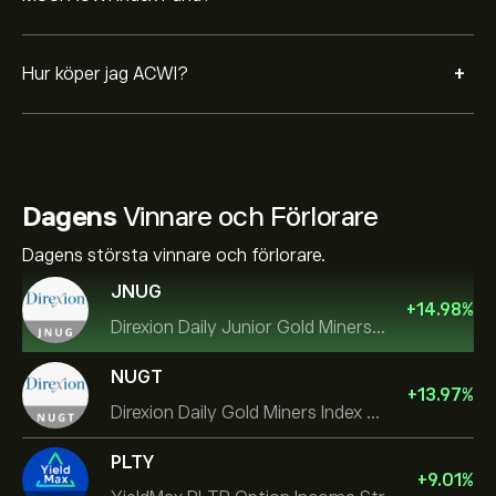
+
Hur köper jag ACWI?
Dagens
Vinnare och Förlorare
Dagens största vinnare och förlorare.
JNUG
+
14.98
%
Direxion Daily Junior Gold Miners Index Bull 2X ETF
NUGT
+
13.97
%
Direxion Daily Gold Miners Index Bull 2X ETF
PLTY
+
9.01
%