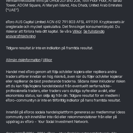
verksamhetsställe finns på Office 207 and 208, 15th Floor Floor, Al Sarab
Tower, ADGM Square, Al Maryah Island, Abu Dhabi, United Arab Emirates
(“UAE”).
eToro AUS Capital Limited ACN 612 791 803 AFSL 491139. Kryptoassets är
oreglerade och mycket spekulativa. Det finns inget konsumentskydd. Du
riskerar att förlora hela ditt kapital. Se våra
Villkor
.
Se fullständig
ansvarsfriskrivning
Tidigare resultat är inte en indikation på framtida resultat.
Allmän riskinformation
|
Villkor
Handel med eToro genom att följa och/eller kopiera eller replikera andra
traders affärer innebär en hög risknivå, även när du följer och/eller kopierar
eller replikerar de bäst presterande traderna. Sådana risker inkluderar risken
att du kan följa/kopiera handelsbeslut från eventuellt oerfarna/icke-
professionella traders, eller traders vars slutliga syfte eller avsikt, eller
ekonomiska status, kan skilja sig från din. Tidigare resultat för en medlem i
eToro-communityn är inte en tillförlitlig indikator på hans framtida resultat.
Innehåll på eToros sociala handelsplattform genereras av medlemmar i dess
community och innehåller inte råd eller rekommendationer från eller på
uppdrag av eToro - Your Social Investment Network.