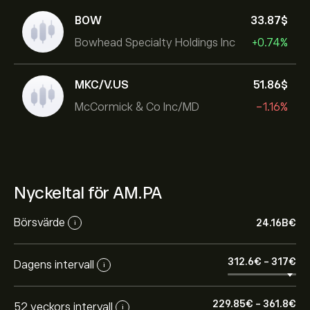
BOW
33.87‎$‎
Bowhead Specialty Holdings Inc
+0.74%
MKC/V.US
51.86‎$‎
McCormick & Co Inc/MD
-1.16%
Nyckeltal för AM.PA
Börsvärde
24.16B‎€‎
i
312.6‎€‎
-
317‎€‎
Dagens intervall
i
229.85‎€‎
-
361.8‎€‎
52 veckors intervall
i