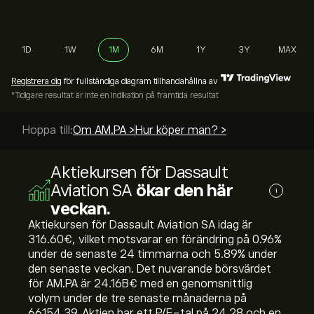
1D
1W
1M
6M
1Y
3Y
MAX
Registrera dig
för fullständiga diagram tillhandahållna av
*Tidigare resultat är inte en indikation på framtida resultat
Hoppa till:
Om AM.PA >
Hur köper man? >
Aktiekursen för Dassault
Aviation SA
ökar den här
i
veckan.
Aktiekursen för Dassault Aviation SA idag är
316.60‎€‎, vilket motsvarar en förändring på ‎0.96‎%
under de senaste 24 timmarna och ‎5.89‎% under
den senaste veckan. Det nuvarande börsvärdet
för AM.PA är 24.16B‎€‎ med en genomsnittlig
volym under de tre senaste månaderna på
66154.39. Aktien har ett P/E-tal på 24.28 och en