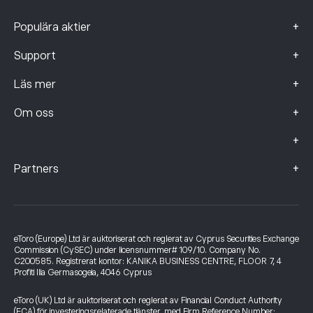
+
Populära aktier
+
Support
+
Läs mer
+
Om oss
+
+
Partners
eToro (Europe) Ltd är auktoriserat och reglerat av Cyprus Securities Exchange
Commission (CySEC) under licensnummer# 109/10. Company No.
C200585. Registrerat kontor: KANIKA BUSINESS CENTRE, FLOOR 7, 4
Profiti Ilia Germasogeia, 4046 Cyprus
eToro (UK) Ltd är auktoriserat och reglerat av Financial Conduct Authority
(FCA) för investeringsrelaterade tjänster, med Firm Reference Number: