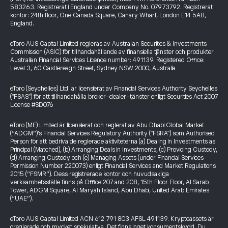
583263. Registrerat i England under Company No. 07973792. Registrerat
kontor: 24th floor, One Canada Square, Canary Wharf, London E14 5AB,
England.
eToro AUS Capital Limited regleras av Australian Securities & Investments
Commission (ASIC) för tillhandahållande av finansiella tjänster och produkter.
Australian Financial Services Licence number: 491139. Registered Office:
Level 3, 60 Castlereagh Street, Sydney NSW 2000, Australia
eToro (Seychelles) Ltd. är licensierat av Financial Services Authority Seychelles
("FSAS") för att tillhandahålla broker-dealer-tjänster enligt Securities Act 2007
License #SD076
eToro (ME) Limited är licensierat och reglerat av Abu Dhabi Global Market
(“ADGM”)’s Financial Services Regulatory Authority ("FSRA") som Authorised
Person för att bedriva de reglerade aktiviteterna (a) Dealing in Investments as
Principal (Matched), (b) Arranging Deals in Investments, (c) Providing Custody,
(d) Arranging Custody och (e) Managing Assets (under Financial Services
Permission Number 220073) enligt Financial Services and Market Regulations
2015 (“FSMR”). Dess registrerade kontor och huvudsakliga
verksamhetsställe finns på Office 207 and 208, 15th Floor Floor, Al Sarab
Tower, ADGM Square, Al Maryah Island, Abu Dhabi, United Arab Emirates
(“UAE”).
eToro AUS Capital Limited ACN 612 791 803 AFSL 491139. Kryptoassets är
oreglerade och mycket spekulativa. Det finns inget konsumentskydd. Du