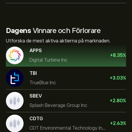
Dagens
Vinnare och Förlorare
Utforska de mest aktiva aktierna på marknaden.
APPS
+
8.35
%
Digital Turbine Inc
TBI
+
3.03
%
TrueBlue Inc
SBEV
+
2.80
%
Splash Beverage Group Inc
CDTG
+
2.63
%
CDT Environmental Technology Investment Holdings L