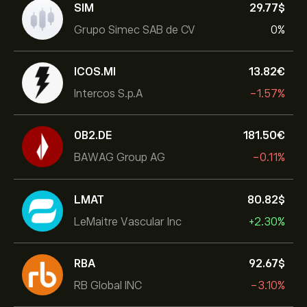
SIM
29.77‎$‎
Grupo Simec SAB de CV
0%
ICOS.MI
13.82‎€‎
Intercos S.p.A
-1.57%
0B2.DE
181.50‎€‎
BAWAG Group AG
-0.11%
LMAT
80.82‎$‎
LeMaitre Vascular Inc
+2.30%
RBA
92.67‎$‎
RB Global INC
-3.10%