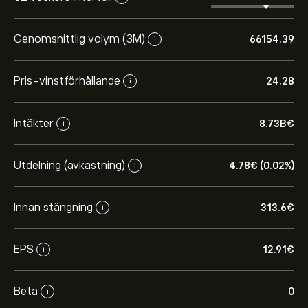
Genomsnittlig volym (3M)
66154.39
i
Pris-vinstförhållande
24.28
i
Intäkter
8.73B‎€‎
i
Utdelning (avkastning)
4.78‎€‎ (0.02%)
i
Innan stängning
313.6‎€‎
i
EPS
12.91‎€‎
i
Beta
0
i