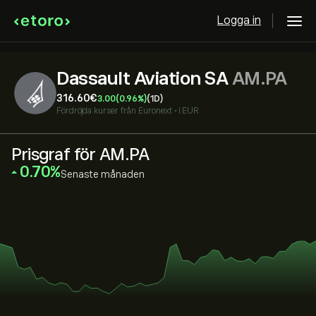
Logga in
Dassault Aviation SA
AM.PA
316.60‎€‎
3.00
(0.96%)
(1D)
Fördröjda kurser från
Euronext
•
i EUR
Prisgraf för AM.PA
‎0.70‎
Senaste månaden