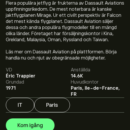
Flera populära jetflyg är frukterna av Dassault Aviations
uppfinningsrikedom. De mest noterbara är kanske
jaktflygplanen Mirage. Ur ett civilt perspektiv är Falcon
det mest kända flygplanet. Dassault Aviation säljer
dessa och andra populära flygmodeller till en mängd
olika länder. Företaget har försäljningskontor i Kina,
Grekland, Malaysia, Oman, Ryssland och Taiwan.
Läs mer om Dassault Aviation på plattformen. Börja
Aktiekursen live för AM.PA är 316.60‎€‎.
handla nu och njut av obegränsade möjligheter.
VD
Anställda
Éric Trappier
14.6K
Det genomsnittliga kursmålet för Dassault Aviation SA
Grundad
Huvudkontor
är 316.60‎€‎.
Registrera dig
hos eToro för att få
1971
Paris, Ile-de-France,
detaljerade prisprognoser och kursmål från
FR
framstående aktieanalytiker.
IT
Paris
Aktieanalytiker erbjuder prisprognoser för Dassault
Aviation SA baserat på marknadstrender, finansiella
rapporter och förväntad tillväxt. Se den senaste
Kom igång
prognosen för framtida prisrörelser.
Börsvärdet för Dassault Aviation SA är 24.16B‎€‎