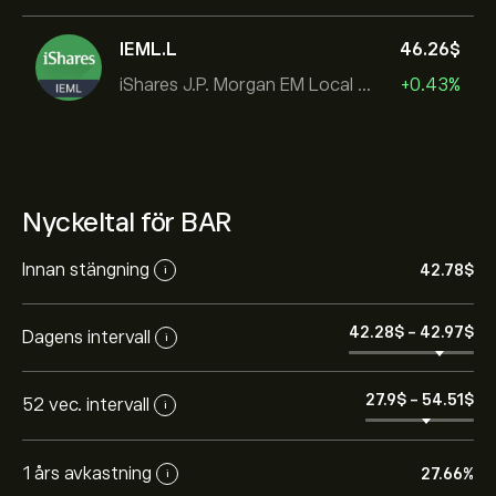
IEML.L
46.26‎$‎
iShares J.P. Morgan EM Local Govt Bond UCITS ETF
+0.43%
Nyckeltal för BAR
Innan stängning
42.78‎$‎
i
42.28‎$‎
-
42.97‎$‎
Dagens intervall
i
27.9‎$‎
-
54.51‎$‎
52 vec. intervall
i
1 års avkastning
27.66%
i