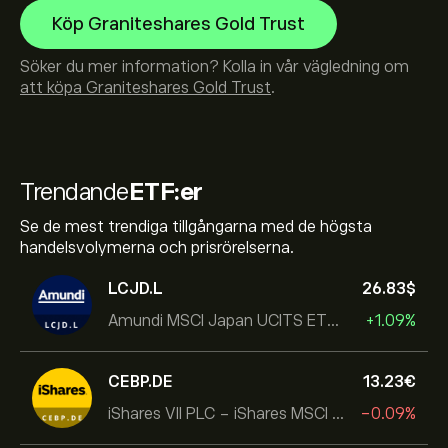
Köp Graniteshares Gold Trust
Söker du mer information? Kolla in vår vägledning om
att köpa Graniteshares Gold Trust
.
Trendande
ETF:er
Se de mest trendiga tillgångarna med de högsta
handelsvolymerna och prisrörelserna.
LCJD.L
26.83‎$‎
Amundi MSCI Japan UCITS ETF Acc
+1.09%
CEBP.DE
13.23‎€‎
iShares VII PLC - iShares MSCI EMU USD Hedged UCITS ETF
-0.09%