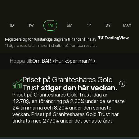
1D
1W
1M
6M
1Y
3Y
MAX
Registrera dig
för fullständiga diagram tillhandahållna av
*Tidigare resultat är inte en indikation på framtida resultat
Hoppa till:
Om BAR >
Hur köper man? >
Priset på Graniteshares Gold
i
Trust
stiger den här veckan.
Priset på Graniteshares Gold Trust idag är
42.78‎$‎, en förändring på ‎2.30‎% under de senaste
24 timmarna och ‎8.20‎% under den senaste
veckan. Priset på Graniteshares Gold Trust har
ändrats med ‎27.70‎% under det senaste året.