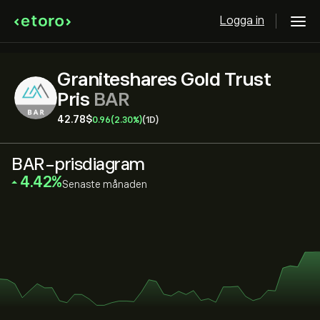
Logga in
Graniteshares Gold Trust
Pris
BAR
42.78‎$‎
0.96
(2.30%)
(1D)
BAR-prisdiagram
‎4.42‎
Senaste månaden