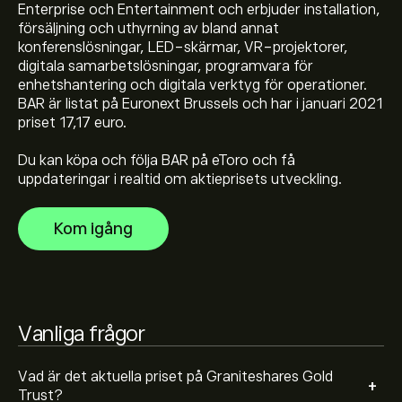
Enterprise och Entertainment och erbjuder installation,
Det aktuella priset på BAR är 42.78‎$‎
försäljning och uthyrning av bland annat
konferenslösningar, LED-skärmar, VR-projektorer,
digitala samarbetslösningar, programvara för
enhetshantering och digitala verktyg för operationer.
Graniteshares Gold Trusts toppnotering är 54.51‎$‎
BAR är listat på Euronext Brussels och har i januari 2021
priset 17,17 euro.
Du kan köpa och följa BAR på eToro och få
Välj tidsramen "1D" eller "1W" på eToro-diagrammet
uppdateringar i realtid om aktieprisets utveckling.
och zooma ut för att se de historiska prisrörelserna för
Graniteshares Gold Trust. Priset på Graniteshares Gold
Kom igång
Trust har fluktuerat mellan 9.27‎$‎ under det senaste
För att köpa BAR, besök sidan "Graniteshares Gold
året.
Trust (BAR)" eToros hemsida. När du har skapat ett
konto och satt in pengar klickar du på "Handla"-
knappen och bestämmer hur mycket Graniteshares
Gold Trust du vill köpa. Du kan också lägga en order
Vanliga frågor
som kommer att köpa BAR till ett angivet pris i
framtiden.
Vad är det aktuella priset på Graniteshares Gold
+
Trust?