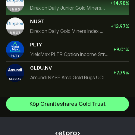
+
14.98
%
Direxion Daily Junior Gold Miners Index Bull 2X ETF
NUGT
+
13.97
%
Direxion Daily Gold Miners Index Bull 2X ETF
PLTY
+
9.01
%
YieldMax PLTR Option Income Strategy ETF
GLDU.NV
+
7.79
%
Amundi NYSE Arca Gold Bugs UCITS ETF Dist
iShares Silver Trust
Köp Graniteshares Gold Trust
iShares Semiconductor ETF
Hjälpcenter
VanEck Vectors Semiconductor ETF
Hur du gör en insättning
Hur CopyTrading fungerar
Vanguard FTSE All World High Dividend Yield UCITS ETF
Hur du gör ett uttag