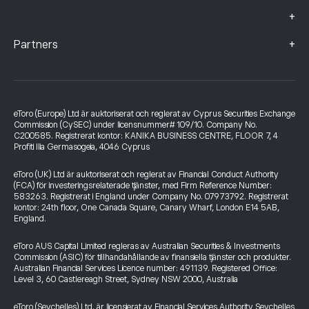
+
+
Partners
eToro (Europe) Ltd är auktoriserat och reglerat av Cyprus Securities Exchange
Commission (CySEC) under licensnummer# 109/10. Company No.
C200585. Registrerat kontor: KANIKA BUSINESS CENTRE, FLOOR 7, 4
Profiti Ilia Germasogeia, 4046 Cyprus
eToro (UK) Ltd är auktoriserat och reglerat av Financial Conduct Authority
(FCA) för investeringsrelaterade tjänster, med Firm Reference Number:
583263. Registrerat i England under Company No. 07973792. Registrerat
kontor: 24th floor, One Canada Square, Canary Wharf, London E14 5AB,
England.
eToro AUS Capital Limited regleras av Australian Securities & Investments
Commission (ASIC) för tillhandahållande av finansiella tjänster och produkter.
Australian Financial Services Licence number: 491139. Registered Office:
Level 3, 60 Castlereagh Street, Sydney NSW 2000, Australia
eToro (Seychelles) Ltd. är licensierat av Financial Services Authority Seychelles