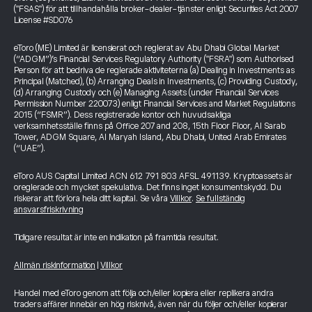
("FSAS") för att tillhandahålla broker-dealer-tjänster enligt Securities Act 2007
License #SD076
eToro (ME) Limited är licensierat och reglerat av Abu Dhabi Global Market
(“ADGM”)’s Financial Services Regulatory Authority ("FSRA") som Authorised
Person för att bedriva de reglerade aktiviteterna (a) Dealing in Investments as
Principal (Matched), (b) Arranging Deals in Investments, (c) Providing Custody,
(d) Arranging Custody och (e) Managing Assets (under Financial Services
Permission Number 220073) enligt Financial Services and Market Regulations
2015 (“FSMR”). Dess registrerade kontor och huvudsakliga
verksamhetsställe finns på Office 207 and 208, 15th Floor Floor, Al Sarab
Tower, ADGM Square, Al Maryah Island, Abu Dhabi, United Arab Emirates
(“UAE”).
eToro AUS Capital Limited ACN 612 791 803 AFSL 491139. Kryptoassets är
oreglerade och mycket spekulativa. Det finns inget konsumentskydd. Du
riskerar att förlora hela ditt kapital. Se våra
Villkor
.
Se fullständig
ansvarsfriskrivning
Tidigare resultat är inte en indikation på framtida resultat.
Allmän riskinformation
|
Villkor
Handel med eToro genom att följa och/eller kopiera eller replikera andra
traders affärer innebär en hög risknivå, även när du följer och/eller kopierar