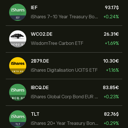
IEF
93.17‎$‎
iShares 7-10 Year Treasury Bond ETF
+0.24%
WCO2.DE
26.31‎€‎
WisdomTree Carbon ETF
+1.69%
2B79.DE
10.30‎€‎
iShares Digitalisation UCITS ETF
+1.16%
IBCQ.DE
83.85‎€‎
iShares Global Corp Bond EUR Hedged UCITS ETF Dist
+0.23%
TLT
82.76‎$‎
iShares 20+ Year Treasury Bond ETF
+0.29%