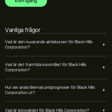
Kom igång
prognosen för framtida prisrörelser.
Börsvärdet för Black Hills Corporation är 5.46B‎$‎
Baserat på rekommendationer från 2 analytiker för
Vanliga frågor
BKH de senaste 3 månaderna är den övergripande
bedömningen Måttligt köp
Vad är den nuvarande aktiekursen för Black Hills
+
Corporation?
Vad är det framtida kursmålet för Black Hills
+
Corporation?
Hur ser analytikernas prisprognoser för Black Hills
+
Corporation ut?
+
Vad är börsvärdet för Black Hills Corporation?