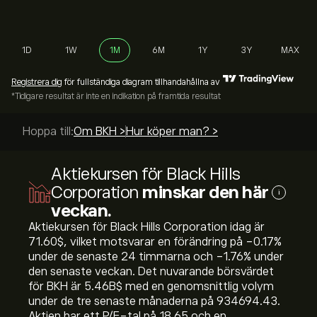
1D
1W
1M
6M
1Y
3Y
MAX
Registrera dig
för fullständiga diagram tillhandahållna av
*Tidigare resultat är inte en indikation på framtida resultat
Hoppa till:
Om BKH >
Hur köper man? >
Aktiekursen för Black Hills
Corporation
minskar den här
i
veckan.
Aktiekursen för Black Hills Corporation idag är
71.60‎$‎, vilket motsvarar en förändring på ‎-0.17‎%
under de senaste 24 timmarna och ‎-1.76‎% under
den senaste veckan. Det nuvarande börsvärdet
för BKH är 5.46B‎$‎ med en genomsnittlig volym
under de tre senaste månaderna på 934694.43.
Aktien har ett P/E-tal på 18.65 och en