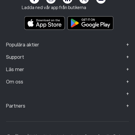
Regler och villkor
Investeringsförsäkring
Ladda ned vår app från butikerna
Viktiga informationsdokument
Smart Portfolios
Klagomålsdata (FCA-kunder)
+
Populära aktier
+
Support
+
Läs mer
+
Om oss
+
+
Partners