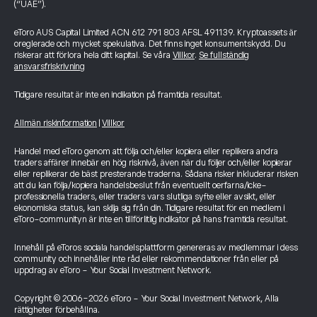
(“UAE”).
eToro AUS Capital Limited ACN 612 791 803 AFSL 491139. Kryptoassets är
oreglerade och mycket spekulativa. Det finns inget konsumentskydd. Du
riskerar att förlora hela ditt kapital. Se våra
Villkor
.
Se fullständig
ansvarsfriskrivning
Tidigare resultat är inte en indikation på framtida resultat.
Allmän riskinformation
|
Villkor
Handel med eToro genom att följa och/eller kopiera eller replikera andra
traders affärer innebär en hög risknivå, även när du följer och/eller kopierar
eller replikerar de bäst presterande traderna. Sådana risker inkluderar risken
att du kan följa/kopiera handelsbeslut från eventuellt oerfarna/icke-
professionella traders, eller traders vars slutliga syfte eller avsikt, eller
ekonomiska status, kan skilja sig från din. Tidigare resultat för en medlem i
eToro-communityn är inte en tillförlitlig indikator på hans framtida resultat.
Innehåll på eToros sociala handelsplattform genereras av medlemmar i dess
community och innehåller inte råd eller rekommendationer från eller på
uppdrag av eToro - Your Social Investment Network.
Copyright © 2006-2026 eToro - Your Social Investment Network, Alla
rättigheter förbehållna.