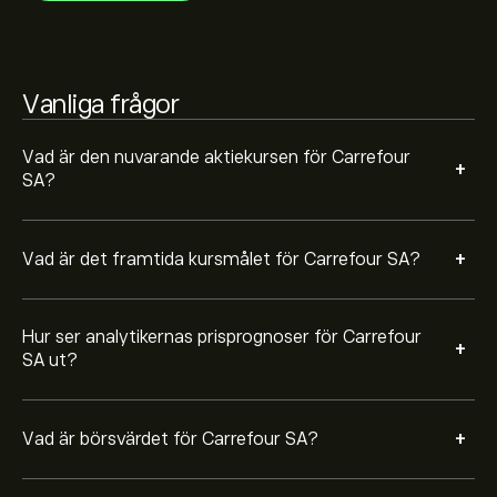
Baserat på rekommendationer från 3 analytiker för
CA.PA de senaste 3 månaderna är den övergripande
Vanliga frågor
bedömningen Behåll
Vad är den nuvarande aktiekursen för Carrefour
+
SA?
+
Vad är det framtida kursmålet för Carrefour SA?
Hur ser analytikernas prisprognoser för Carrefour
+
SA ut?
+
Vad är börsvärdet för Carrefour SA?