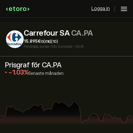
Logga in
Carrefour SA
CA.PA
15.895‎€‎
0
(0%)
(1D)
Fördröjda kurser från
Euronext
•
i EUR
Prisgraf för CA.PA
‎-1.03‎
Senaste månaden