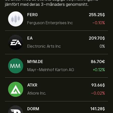
jämfört med deras 3-månaders genomsnitt.
FERG
255.25‎$‎
Ferguson Enterprises Inc
-0.10%
EA
209.70‎$‎
Electronic Arts Inc
0%
MYM.DE
86.70‎€‎
Mayr-Melnhof Karton AG
+0.12%
ATKR
93.66‎$‎
Atkore Inc.
-0.02%
DORM
141.28‎$‎