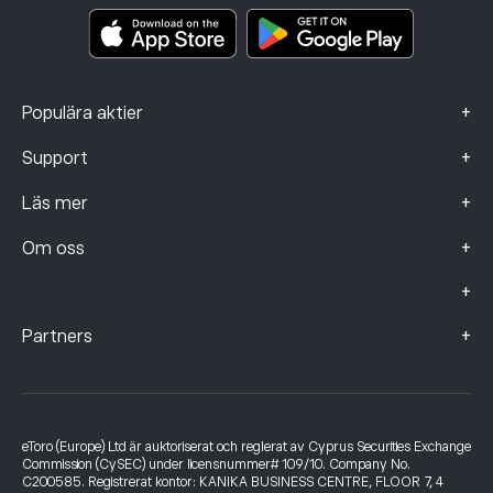
Smart Portfolios
Klagomålsdata (FCA-kunder)
+
Populära aktier
+
Support
+
Läs mer
+
Om oss
+
+
Partners
eToro (Europe) Ltd är auktoriserat och reglerat av Cyprus Securities Exchange
Commission (CySEC) under licensnummer# 109/10. Company No.
C200585. Registrerat kontor: KANIKA BUSINESS CENTRE, FLOOR 7, 4