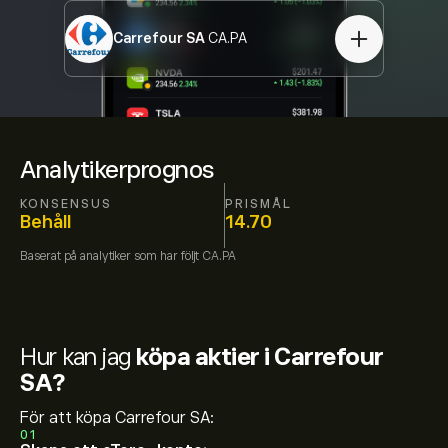
Carrefour SA
CA.PA
Analytikerprognos
KONSENSUS
PRISMÅL
Behåll
14.70
Baserat på
analytiker som har följt
CA.PA
Hur kan jag
köpa aktier i Carrefour
SA?
För att köpa Carrefour SA:
01