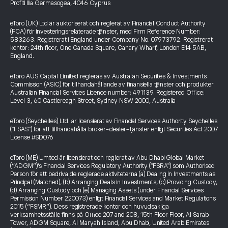
Profiti Ilia Germasogeia, 4046 Cyprus
eToro (UK) Ltd är auktoriserat och reglerat av Financial Conduct Authority
(FCA) för investeringsrelaterade tjänster, med Firm Reference Number:
583263. Registrerat i England under Company No. 07973792. Registrerat
kontor: 24th floor, One Canada Square, Canary Wharf, London E14 5AB,
England.
eToro AUS Capital Limited regleras av Australian Securities & Investments
Commission (ASIC) för tillhandahållande av finansiella tjänster och produkter.
Australian Financial Services Licence number: 491139. Registered Office:
Level 3, 60 Castlereagh Street, Sydney NSW 2000, Australia
eToro (Seychelles) Ltd. är licensierat av Financial Services Authority Seychelles
("FSAS") för att tillhandahålla broker-dealer-tjänster enligt Securities Act 2007
License #SD076
eToro (ME) Limited är licensierat och reglerat av Abu Dhabi Global Market
(“ADGM”)’s Financial Services Regulatory Authority ("FSRA") som Authorised
Person för att bedriva de reglerade aktiviteterna (a) Dealing in Investments as
Principal (Matched), (b) Arranging Deals in Investments, (c) Providing Custody,
(d) Arranging Custody och (e) Managing Assets (under Financial Services
Permission Number 220073) enligt Financial Services and Market Regulations
2015 (“FSMR”). Dess registrerade kontor och huvudsakliga
verksamhetsställe finns på Office 207 and 208, 15th Floor Floor, Al Sarab
Tower, ADGM Square, Al Maryah Island, Abu Dhabi, United Arab Emirates