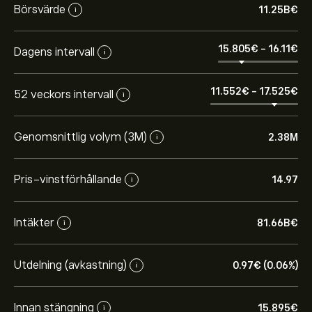
Börsvärde
11.25B‎€‎
i
15.805‎€‎
-
16.11‎€‎
Dagens intervall
i
11.552‎€‎
-
17.525‎€‎
52 veckors intervall
i
Genomsnittlig volym (3M)
2.38M
i
Pris-vinstförhållande
14.97
i
Intäkter
81.66B‎€‎
i
Utdelning (avkastning)
0.97‎€‎ (0.06%)
i
Innan stängning
15.895‎€‎
i