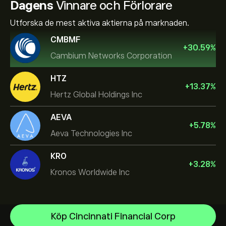
Dagens
Vinnare och Förlorare
Utforska de mest aktiva aktierna på marknaden.
CMBMF
+
30.59
%
Cambium Networks Corporation
HTZ
+
13.37
%
Hertz Global Holdings Inc
AEVA
+
5.78
%
Aeva Technologies Inc
KRO
+
3.28
%
Kronos Worldwide Inc
NVIDIA Corporation
Köp Cincinnati Financial Corp