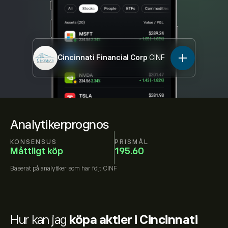
Cincinnati Financial Corp
CINF
Analytikerprognos
KONSENSUS
PRISMÅL
Måttligt köp
195.60
Baserat på
analytiker som har följt
CINF
Hur kan jag
köpa aktier i Cincinnati