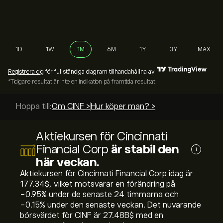
1D
1W
1M
6M
1Y
3Y
MAX
Registrera dig
för fullständiga diagram tillhandahållna av
*Tidigare resultat är inte en indikation på framtida resultat
Hoppa till:
Om CINF >
Hur köper man? >
Aktiekursen för Cincinnati
Financial Corp
är stabil den
i
här veckan.
Aktiekursen för Cincinnati Financial Corp idag är
177.34‎$‎, vilket motsvarar en förändring på
‎-0.95‎% under de senaste 24 timmarna och
‎-0.15‎% under den senaste veckan. Det nuvarande
börsvärdet för CINF är 27.48B‎$‎ med en