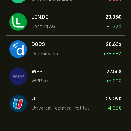
LEN.DE
23.85‎€‎
Lenzing AG
+1.27%
DOCS
28.63‎$‎
Doximity Inc.
+38.58%
WPP
27.56‎$‎
WPP plc
+6.20%
UTI
29.09‎$‎
Universal Technical Institut
+4.38%