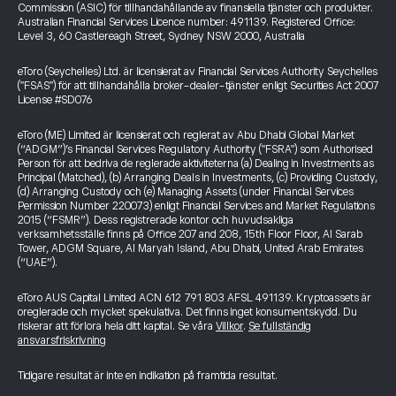
Commission (ASIC) för tillhandahållande av finansiella tjänster och produkter.
Australian Financial Services Licence number: 491139. Registered Office:
Level 3, 60 Castlereagh Street, Sydney NSW 2000, Australia
eToro (Seychelles) Ltd. är licensierat av Financial Services Authority Seychelles
("FSAS") för att tillhandahålla broker-dealer-tjänster enligt Securities Act 2007
License #SD076
eToro (ME) Limited är licensierat och reglerat av Abu Dhabi Global Market
(“ADGM”)’s Financial Services Regulatory Authority ("FSRA") som Authorised
Person för att bedriva de reglerade aktiviteterna (a) Dealing in Investments as
Principal (Matched), (b) Arranging Deals in Investments, (c) Providing Custody,
(d) Arranging Custody och (e) Managing Assets (under Financial Services
Permission Number 220073) enligt Financial Services and Market Regulations
2015 (“FSMR”). Dess registrerade kontor och huvudsakliga
verksamhetsställe finns på Office 207 and 208, 15th Floor Floor, Al Sarab
Tower, ADGM Square, Al Maryah Island, Abu Dhabi, United Arab Emirates
(“UAE”).
eToro AUS Capital Limited ACN 612 791 803 AFSL 491139. Kryptoassets är
oreglerade och mycket spekulativa. Det finns inget konsumentskydd. Du
riskerar att förlora hela ditt kapital. Se våra
Villkor
.
Se fullständig
ansvarsfriskrivning
Tidigare resultat är inte en indikation på framtida resultat.