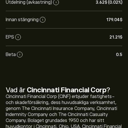
Utdelning (avkastning)
3.62‎$‎ (0.02%)
i
Innan stängning
179.04‎$‎
i
EPS
21.21‎$‎
i
Beta
0.5
i
Vad är
Cincinnati Financial Corp
?
Cincinnati Financial Corp (CINF) erbjuder fastighets-
och skadeförsäkring, dess huvudsakliga verksamhet,
genom The Cincinnati Insurance Company, Cincinnati
Indemnity Company och The Cincinnati Casualty
Company. Bolaget grundades 1950 och har sitt
huvudkontor i Cincinnati, Ohio, USA. Cincinnati Financial