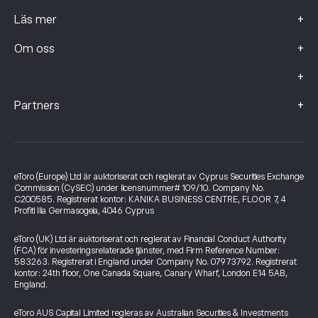
+
Läs mer
+
Om oss
+
+
Partners
eToro (Europe) Ltd är auktoriserat och reglerat av Cyprus Securities Exchange
Commission (CySEC) under licensnummer# 109/10. Company No.
C200585. Registrerat kontor: KANIKA BUSINESS CENTRE, FLOOR 7, 4
Profiti Ilia Germasogeia, 4046 Cyprus
eToro (UK) Ltd är auktoriserat och reglerat av Financial Conduct Authority
(FCA) för investeringsrelaterade tjänster, med Firm Reference Number:
583263. Registrerat i England under Company No. 07973792. Registrerat
kontor: 24th floor, One Canada Square, Canary Wharf, London E14 5AB,
England.
eToro AUS Capital Limited regleras av Australian Securities & Investments