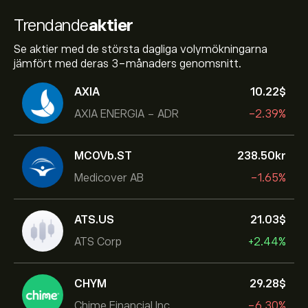
Trendande
aktier
Se aktier med de största dagliga volymökningarna
jämfört med deras 3-månaders genomsnitt.
AXIA
10.22‎$‎
AXIA ENERGIA - ADR
-2.39%
MCOVb.ST
238.50‎kr‎
Medicover AB
-1.65%
ATS.US
21.03‎$‎
ATS Corp
+2.44%
CHYM
29.28‎$‎
Chime Financial Inc
-6.30%