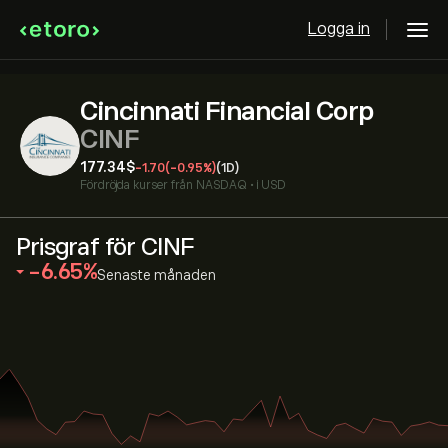
Logga in
Cincinnati Financial Corp
CINF
177.34‎$‎
-1.70
(-0.95%)
(1D)
Fördröjda kurser från
NASDAQ
•
i USD
Prisgraf för CINF
‎-6.65‎
Senaste månaden