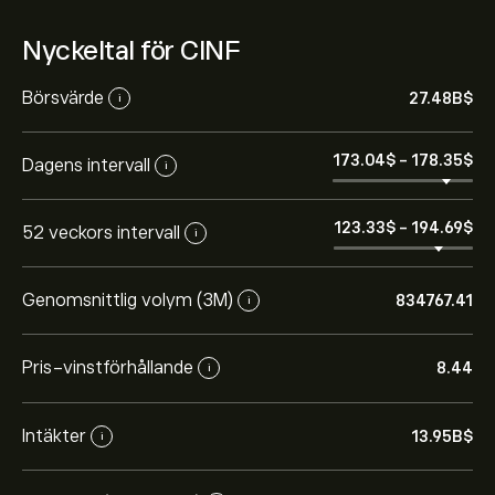
Nyckeltal för CINF
Börsvärde
27.48B‎$‎
i
173.04‎$‎
-
178.35‎$‎
Dagens intervall
i
123.33‎$‎
-
194.69‎$‎
52 veckors intervall
i
Genomsnittlig volym (3M)
834767.41
i
Pris-vinstförhållande
8.44
i
Intäkter
13.95B‎$‎
i