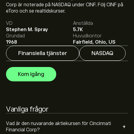
Aktiekursen live för CINF är 177.34‎$‎.
Corp är noterade på NASDAQ under CINF. Följ CINF på
eToro och se realtidskurser.
VD
Anställda
Det genomsnittliga kursmålet för Cincinnati Financial
Stephen M. Spray
5.7K
Corp är 177.34‎$‎.
Registrera dig
hos eToro för att få
Grundad
Huvudkontor
detaljerade prisprognoser och kursmål från
1968
Fairfield, Ohio, US
framstående aktieanalytiker.
Finansiella tjänster
NASDAQ
Aktieanalytiker erbjuder prisprognoser för Cincinnati
Financial Corp baserat på marknadstrender, finansiella
rapporter och förväntad tillväxt. Se den senaste
Kom igång
prognosen för framtida prisrörelser.
Börsvärdet för Cincinnati Financial Corp är 27.48B‎$‎
Baserat på rekommendationer från 5 analytiker för
Vanliga frågor
CINF de senaste 3 månaderna är den övergripande
bedömningen Måttligt köp
Vad är den nuvarande aktiekursen för Cincinnati
+
Financial Corp?