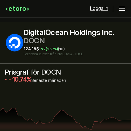
Logga in
DigitalOcean Holdings Inc.
DOCN
124.15‎$‎
1.92
(1.57%)
(1D)
Fördröjda kurser från
NASDAQ
•
i USD
Prisgraf för DOCN
‎-10.74‎
Senaste månaden