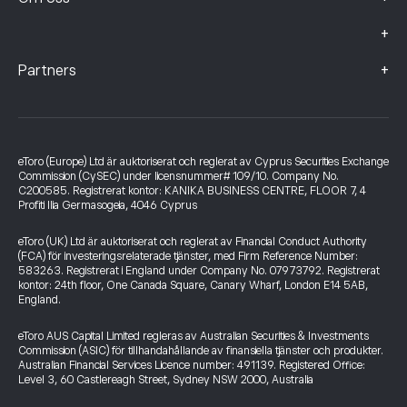
+
+
Partners
eToro (Europe) Ltd är auktoriserat och reglerat av Cyprus Securities Exchange
Commission (CySEC) under licensnummer# 109/10. Company No.
C200585. Registrerat kontor: KANIKA BUSINESS CENTRE, FLOOR 7, 4
Profiti Ilia Germasogeia, 4046 Cyprus
eToro (UK) Ltd är auktoriserat och reglerat av Financial Conduct Authority
(FCA) för investeringsrelaterade tjänster, med Firm Reference Number:
583263. Registrerat i England under Company No. 07973792. Registrerat
kontor: 24th floor, One Canada Square, Canary Wharf, London E14 5AB,
England.
eToro AUS Capital Limited regleras av Australian Securities & Investments
Commission (ASIC) för tillhandahållande av finansiella tjänster och produkter.
Australian Financial Services Licence number: 491139. Registered Office:
Level 3, 60 Castlereagh Street, Sydney NSW 2000, Australia