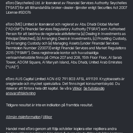
eToro (Seychelles) Ltd. är licensierat av Financial Services Authority Seychelles
("FSAS") för att tillhandahålla broker-dealer-tjänster enligt Securities Act 2007
License #SD076
eToro (ME) Limited är licensierat och reglerat av Abu Dhabi Global Market
(“ADGM”)’s Financial Services Regulatory Authority ("FSRA") som Authorised
Person för att bedriva de reglerade aktiviteterna (a) Dealing in Investments as
Principal (Matched), (b) Arranging Deals in Investments, (c) Providing Custody,
(d) Arranging Custody och (e) Managing Assets (under Financial Services
Permission Number 220073) enligt Financial Services and Market Regulations
2015 (“FSMR”). Dess registrerade kontor och huvudsakliga
verksamhetsställe finns på Office 207 and 208, 15th Floor Floor, Al Sarab
Tower, ADGM Square, Al Maryah Island, Abu Dhabi, United Arab Emirates
(“UAE”).
eToro AUS Capital Limited ACN 612 791 803 AFSL 491139. Kryptoassets är
oreglerade och mycket spekulativa. Det finns inget konsumentskydd. Du
riskerar att förlora hela ditt kapital. Se våra
Villkor
.
Se fullständig
ansvarsfriskrivning
Tidigare resultat är inte en indikation på framtida resultat.
Allmän riskinformation
|
Villkor
Handel med eToro genom att följa och/eller kopiera eller replikera andra