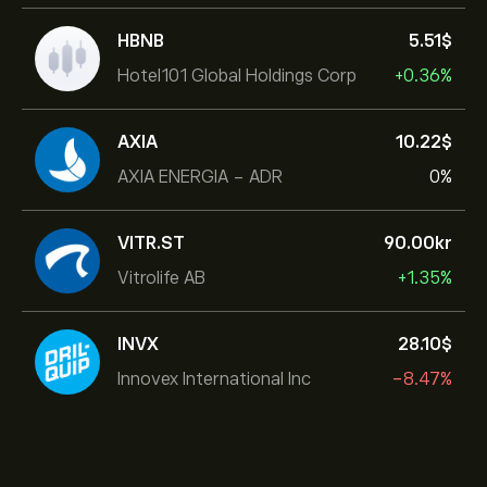
HBNB
5.51‎$‎
Hotel101 Global Holdings Corp
+0.36%
AXIA
10.22‎$‎
AXIA ENERGIA - ADR
0%
VITR.ST
90.00‎kr‎
Vitrolife AB
+1.35%
INVX
28.10‎$‎
Innovex International Inc
-8.47%