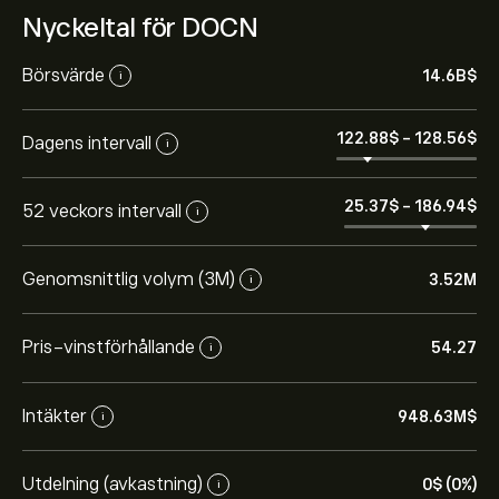
Nyckeltal för DOCN
Börsvärde
14.6B‎$‎
i
122.88‎$‎
-
128.56‎$‎
Dagens intervall
i
25.37‎$‎
-
186.94‎$‎
52 veckors intervall
i
Genomsnittlig volym (3M)
3.52M
i
Pris-vinstförhållande
54.27
i
Intäkter
948.63M‎$‎
i
Aktiekursen live för DOCN är 124.15‎$‎.
Utdelning (avkastning)
0‎$‎ (0%)
i