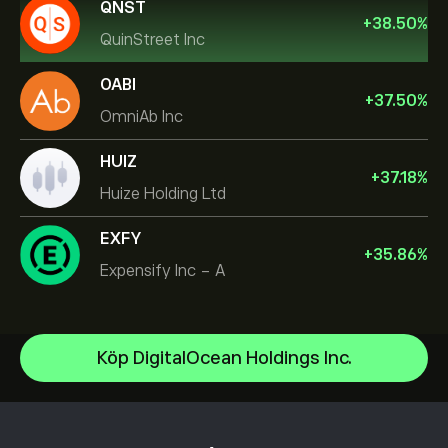
QNST
+
38.50
%
QuinStreet Inc
OABI
+
37.50
%
OmniAb Inc
HUIZ
+
37.18
%
Huize Holding Ltd
EXFY
+
35.86
%
Expensify Inc - A
Celestica Inc
Köp DigitalOcean Holdings Inc.
Apple
Hjälpcenter
Alphabet
Hur du gör en insättning
Hur CopyTrading fungerar
Meta Platforms Inc