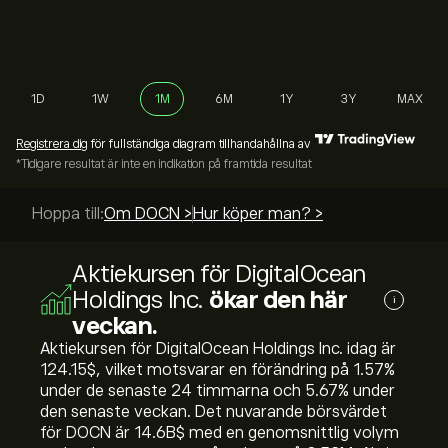
1D
1W
1M
6M
1Y
3Y
MAX
Registrera dig
för fullständiga diagram tillhandahållna av
*Tidigare resultat är inte en indikation på framtida resultat
Hoppa till:
Om DOCN >
Hur köper man? >
Aktiekursen för DigitalOcean
Holdings Inc.
ökar den här
i
veckan.
Aktiekursen för DigitalOcean Holdings Inc. idag är
124.15‎$‎, vilket motsvarar en förändring på ‎1.57‎%
under de senaste 24 timmarna och ‎5.67‎% under
den senaste veckan. Det nuvarande börsvärdet
för DOCN är 14.6B‎$‎ med en genomsnittlig volym