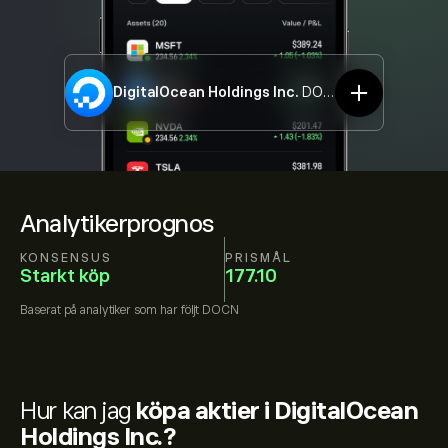
DigitalOcean Holdings Inc.
DOCN
Analytikerprognos
KONSENSUS
PRISMÅL
Starkt köp
177.10
Baserat på
analytiker som har följt
DOCN
Hur kan jag
köpa aktier i DigitalOcean
Holdings Inc.?