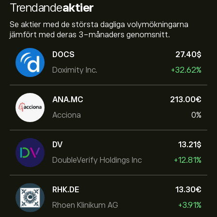
Trendande
aktier
Se aktier med de största dagliga volymökningarna
jämfört med deras 3-månaders genomsnitt.
DOCS
27.40‎$‎
Doximity Inc.
+32.62%
ANA.MC
213.00‎€‎
Acciona
0%
DV
13.21‎$‎
DoubleVerify Holdings Inc
+12.81%
RHK.DE
13.30‎€‎
Rhoen Klinikum AG
+3.91%