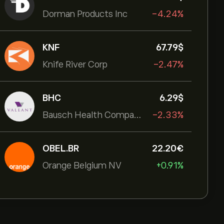
Dorman Products Inc
-4.24%
KNF
67.79‎$‎
Knife River Corp
-2.47%
BHC
6.29‎$‎
Bausch Health Companies Inc
-2.33%
OBEL.BR
22.20‎€‎
Orange Belgium NV
+0.91%