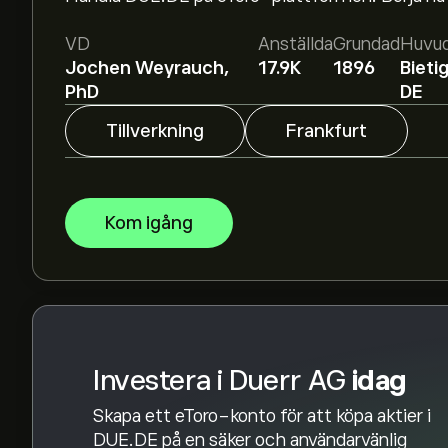
Det genomsnittliga kursmålet för Duerr AG är 18
detaljerade prisprognoser och kursmål från fram
VD
Anställda
Grundad
Huvud
Jochen Weyrauch,
17.9K
1896
Bieti
Aktieanalytiker erbjuder prisprognoser för Duerr
PhD
DE
rapporter och förväntad tillväxt. Se den senaste
Tillverkning
Frankfurt
Börsvärdet för Duerr AG är 1.29B‎€‎
Kom igång
Investera i Duerr AG
idag
Skapa ett eToro-konto för att köpa aktier i
DUE.DE på en säker och användarvänlig