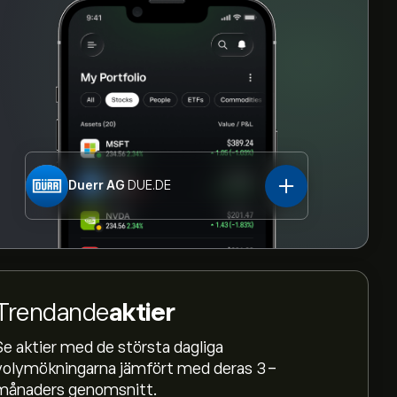
Duerr AG
DUE.DE
Trendande
aktier
Se aktier med de största dagliga
volymökningarna jämfört med deras 3-
månaders genomsnitt.