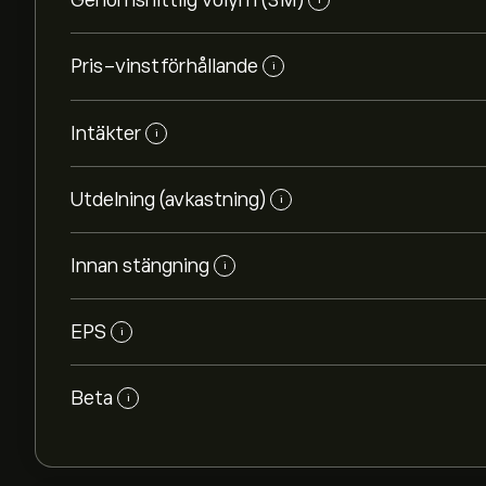
Genomsnittlig volym (3M)
Pris-vinstförhållande
i
Intäkter
i
Utdelning (avkastning)
i
Innan stängning
i
EPS
i
Beta
i