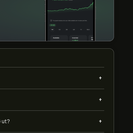
+
+
+
G ut?