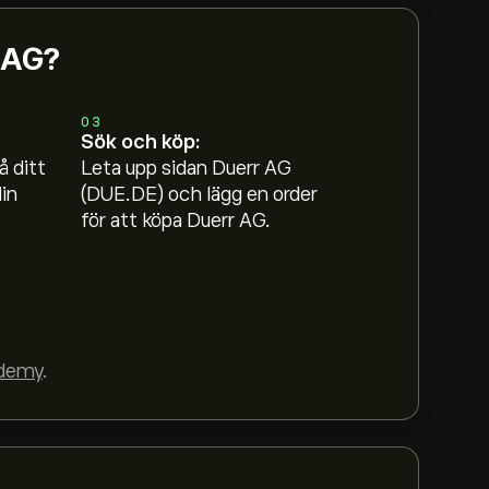
r AG?
03
Sök och köp:
å ditt
Leta upp sidan Duerr AG
in
(DUE.DE) och lägg en order
för att köpa Duerr AG.
demy
.