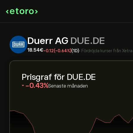
Duerr AG
DUE.DE
18.54‎€‎
-0.12
(-0.64%)
(1D)
•
Fördröjda kurser från
Xetra
Prisgraf för DUE.DE
‎-0.43‎
Senaste månaden