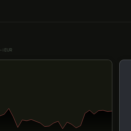
•
i EUR