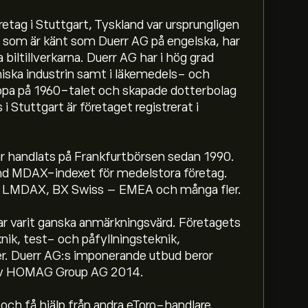
tag i Stuttgart, Tyskland var ursprungligen
 som är känt som Duerr AG på engelska, har
iltillverkarna. Duerr AG har i hög grad
emiska industrin samt i läkemedels- och
opa på 1960-talet och skapade dotterbolag
 i Stuttgart är företaget registrerat i
 handlats på Frankfurtbörsen sedan 1990.
and MDAX-indexet för medelstora företag.
re, LMDAX, BX Swiss – EMEA och många fler.
r varit ganska anmärkningsvärd. Företagets
ik, test- och påfyllningsteknik,
r. Duerr AG:s imponerande utbud beror
t av HOMAG Group AG 2014.
ch få hjälp från andra eToro-handlare.