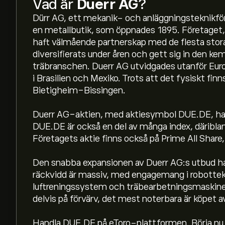
Vad är
Duerr AG
?
Dürr AG, ett mekanik- och anläggningsteknikföre
en metallbutik, som öppnades 1895. Företaget,
haft välmående partnerskap med de flesta stora b
diversifierats under åren och gett sig in den k
träbranschen. Duerr AG utvidgades utanför Eur
i Brasilien och Mexiko. Trots att det fysiskt finns
Bietigheim-Bissingen.
Duerr AG-aktien, med aktiesymbol DUE.DE, har
DUE.DE är också en del av många index, däribl
Företagets aktie finns också på Prime All Sha
Den snabba expansionen av Duerr AG:s utbud ha
räckvidd är massiv, med engagemang i robottekn
luftreningssystem och träbearbetningsmaskine
Aktiekursen live för DUE.DE är 18.54‎€‎.
delvis på förvärv, det mest noterbara är köpe
Handla DUE.DE på eToro-plattformen. Börja nu o