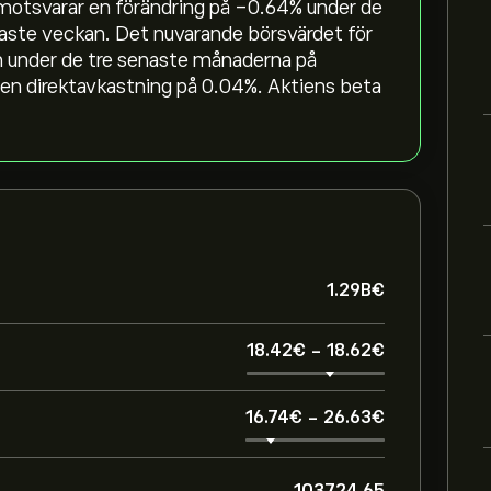
 motsvarar en förändring på ‎-0.64‎% under de
aste veckan. Det nuvarande börsvärdet för
 under de tre senaste månaderna på
en direktavkastning på 0.04%. Aktiens beta
1.29B‎€‎
18.42‎€‎
-
18.62‎€‎
16.74‎€‎
-
26.63‎€‎
103724.65