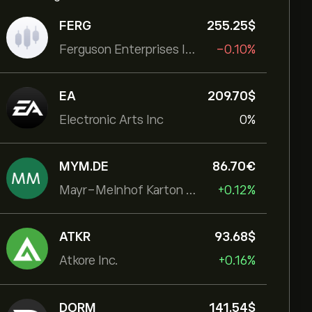
FERG
255.25‎$‎
Ferguson Enterprises Inc
-0.10%
EA
209.70‎$‎
Electronic Arts Inc
0%
MYM.DE
86.70‎€‎
Mayr-Melnhof Karton AG
+0.12%
ATKR
93.68‎$‎
Atkore Inc.
+0.16%
DORM
141.54‎$‎