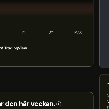
1Y
3Y
MAX
r den här veckan.
i