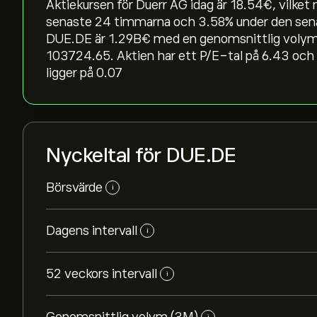
Aktiekursen för Duerr AG idag är 18.54‎€‎, vilket
senaste 24 timmarna och ‎3.58‎% under den sen
DUE.DE är 1.29B‎€‎ med en genomsnittlig volym
103724.65. Aktien har ett P/E-tal på 6.43 och 
ligger på 0.07
Nyckeltal för DUE.DE
Börsvärde
i
Dagens intervall
i
52 veckors intervall
i
i