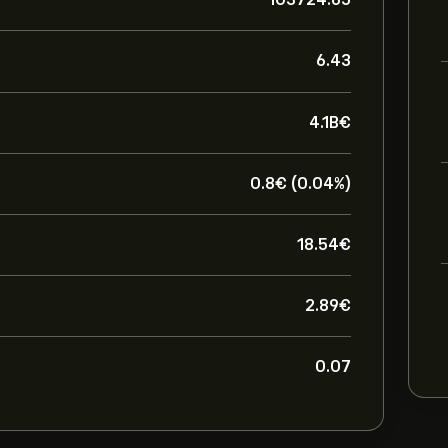
6.43
4.1B‎€‎
0.8‎€‎ (0.04%)
18.54‎€‎
2.89‎€‎
0.07