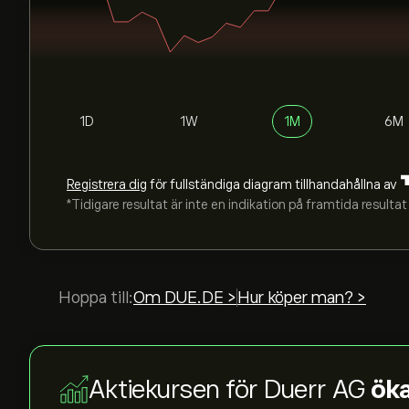
1D
1W
1M
6M
Registrera dig
för fullständiga diagram tillhandahållna av
*Tidigare resultat är inte en indikation på framtida resultat
Hoppa till:
Om DUE.DE >
Hur köper man? >
Aktiekursen för Duerr AG
öka