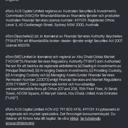
eToro AUS Capital Limited regleras av Australian Securities & Investments
Commission (ASIC) för tillhandahållande av finansiella tjänster och produkter.
Australian Financial Services Licence number: 491139. Registered Office:
Level 3, 60 Castlereagh Street, Sydney NSW 2000, Australia
eToro (Seychelles) Ltd. är licensierat av Financial Services Authority Seychelles
("FSAS") för att tillhandahålla broker-dealer-tjänster enligt Securities Act 2007
License #SD076
eToro (ME) Limited är licensierat och reglerat av Abu Dhabi Global Market
(“ADGM”)’s Financial Services Regulatory Authority ("FSRA") som Authorised
Person för att bedriva de reglerade aktiviteterna (a) Dealing in Investments as
Principal (Matched), (b) Arranging Deals in Investments, (c) Providing Custody,
(d) Arranging Custody och (e) Managing Assets (under Financial Services
Permission Number 220073) enligt Financial Services and Market Regulations
2015 (“FSMR”). Dess registrerade kontor och huvudsakliga
verksamhetsställe finns på Office 207 and 208, 15th Floor Floor, Al Sarab
Tower, ADGM Square, Al Maryah Island, Abu Dhabi, United Arab Emirates
(“UAE”).
eToro AUS Capital Limited ACN 612 791 803 AFSL 491139. Kryptoassets är
oreglerade och mycket spekulativa. Det finns inget konsumentskydd. Du
riskerar att förlora hela ditt kapital. Se våra
Villkor
.
Se fullständig
ansvarsfriskrivning