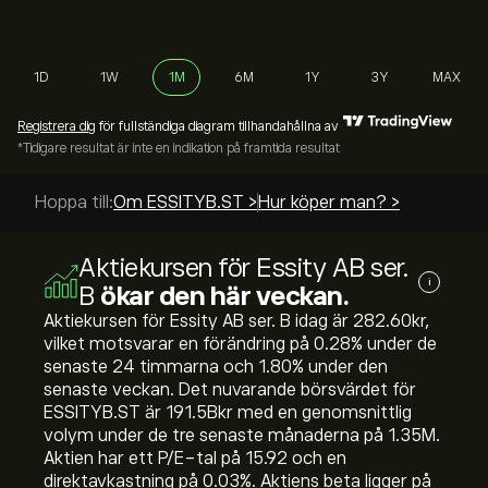
1D
1W
1M
6M
1Y
3Y
MAX
Registrera dig
för fullständiga diagram tillhandahållna av
*Tidigare resultat är inte en indikation på framtida resultat
Hoppa till:
Om ESSITYB.ST >
Hur köper man? >
Aktiekursen för Essity AB ser.
i
B
ökar den här veckan.
Aktiekursen för Essity AB ser. B idag är 282.60‎kr‎,
vilket motsvarar en förändring på ‎0.28‎% under de
senaste 24 timmarna och ‎1.80‎% under den
senaste veckan. Det nuvarande börsvärdet för
ESSITYB.ST är 191.5B‎kr‎ med en genomsnittlig
volym under de tre senaste månaderna på 1.35M.
Aktien har ett P/E-tal på 15.92 och en
direktavkastning på 0.03%. Aktiens beta ligger på