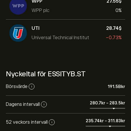
WPP
27.55‎$‎
WPP plc
0%
UTI
28.74‎$‎
Universal Technical Institut
-0.73%
Nyckeltal för ESSITYB.ST
Börsvärde
191.5B‎kr‎
i
280.7‎kr‎
-
283.5‎kr‎
Dagens intervall
i
235.74‎kr‎
-
311.83‎kr‎
52 veckors intervall
i