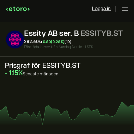
Logga in
Essity AB ser. B
ESSITYB.ST
282.60‎kr‎
0.80
(0.28%)
(1D)
Fördröjda kurser från
Nasdaq Nordic
•
I SEK
Prisgraf för ESSITYB.ST
‎1.15‎
Senaste månaden