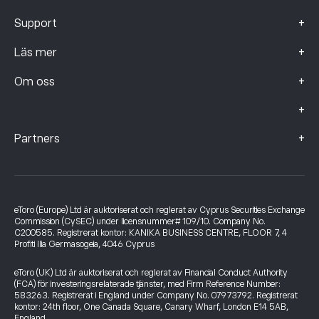
+
Support
+
Läs mer
+
Om oss
+
+
Partners
eToro (Europe) Ltd är auktoriserat och reglerat av Cyprus Securities Exchange
Commission (CySEC) under licensnummer# 109/10. Company No.
C200585. Registrerat kontor: KANIKA BUSINESS CENTRE, FLOOR 7, 4
Profiti Ilia Germasogeia, 4046 Cyprus
eToro (UK) Ltd är auktoriserat och reglerat av Financial Conduct Authority
(FCA) för investeringsrelaterade tjänster, med Firm Reference Number:
583263. Registrerat i England under Company No. 07973792. Registrerat
kontor: 24th floor, One Canada Square, Canary Wharf, London E14 5AB,
England.