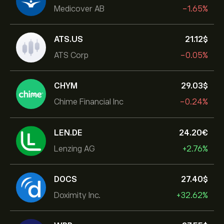
Medicover AB
-1.65%
ATS.US
21.12‎$‎
ATS Corp
-0.05%
CHYM
29.03‎$‎
Chime Financial Inc
-0.24%
LEN.DE
24.20‎€‎
Lenzing AG
+2.76%
DOCS
27.40‎$‎
Doximity Inc.
+32.62%