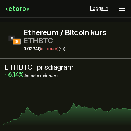
Logga in
Ethereum / Bitcoin kurs
ETHBTC
0.0294‎₿‎
0
(-0.34%)
(1D)
ETHBTC-prisdiagram
‎6.14‎
Senaste månaden