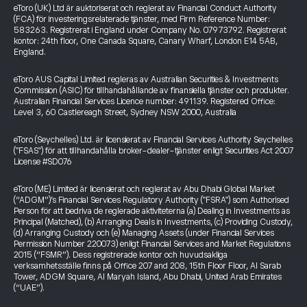
eToro (UK) Ltd är auktoriserat och reglerat av Financial Conduct Authority
(FCA) för investeringsrelaterade tjänster, med Firm Reference Number:
583263. Registrerat i England under Company No. 07973792. Registrerat
kontor: 24th floor, One Canada Square, Canary Wharf, London E14 5AB,
England.
eToro AUS Capital Limited regleras av Australian Securities & Investments
Commission (ASIC) för tillhandahållande av finansiella tjänster och produkter.
Australian Financial Services Licence number: 491139. Registered Office:
Level 3, 60 Castlereagh Street, Sydney NSW 2000, Australia
eToro (Seychelles) Ltd. är licensierat av Financial Services Authority Seychelles
("FSAS") för att tillhandahålla broker-dealer-tjänster enligt Securities Act 2007
License #SD076
eToro (ME) Limited är licensierat och reglerat av Abu Dhabi Global Market
(“ADGM”)’s Financial Services Regulatory Authority ("FSRA") som Authorised
Person för att bedriva de reglerade aktiviteterna (a) Dealing in Investments as
Principal (Matched), (b) Arranging Deals in Investments, (c) Providing Custody,
(d) Arranging Custody och (e) Managing Assets (under Financial Services
Permission Number 220073) enligt Financial Services and Market Regulations
2015 (“FSMR”). Dess registrerade kontor och huvudsakliga
verksamhetsställe finns på Office 207 and 208, 15th Floor Floor, Al Sarab
Tower, ADGM Square, Al Maryah Island, Abu Dhabi, United Arab Emirates
(“UAE”).