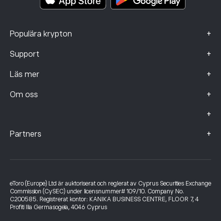
+
Populära krypton
+
Support
+
Läs mer
+
Om oss
+
+
Partners
eToro (Europe) Ltd är auktoriserat och reglerat av Cyprus Securities Exchange
Commission (CySEC) under licensnummer# 109/10. Company No.
C200585. Registrerat kontor: KANIKA BUSINESS CENTRE, FLOOR 7, 4
Profiti Ilia Germasogeia, 4046 Cyprus