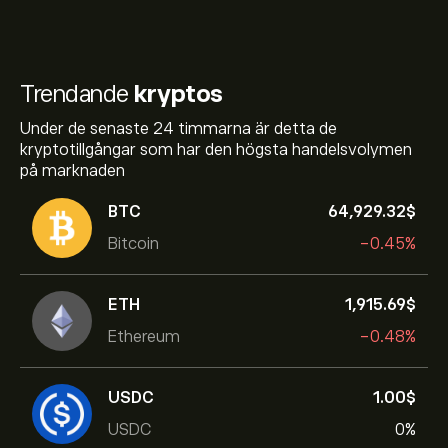
Trendande
kryptos
Under de senaste 24 timmarna är detta de
kryptotillgångar som har den högsta handelsvolymen
på marknaden
BTC
64,929.32‎$‎
Bitcoin
-0.45%
ETH
1,915.69‎$‎
Ethereum
-0.48%
USDC
1.00‎$‎
USDC
0%