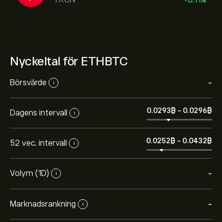
Nyckeltal för ETHBTC
Börsvärde
-
i
0.0293‎₿‎
-
0.0296‎₿‎
Dagens intervall
i
0.0252‎₿‎
-
0.0432‎₿‎
52 vec. intervall
i
Volym (1D)
-
i
Marknadsrankning
-
i