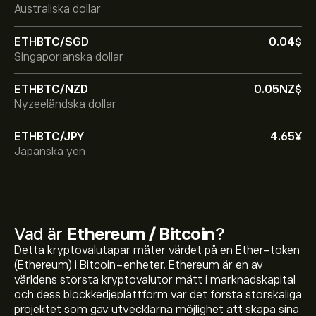
Australiska dollar
ETHBTC/SGD
0.04‎$‎
Singaporianska dollar
ETHBTC/NZD
0.05‎NZ$‎
Nyzeeländska dollar
ETHBTC/JPY
4.65‎¥‎
Japanska yen
Vad är
Ethereum / Bitcoin
?
Detta kryptovalutapar mäter värdet på en Ether-token
(Ethereum) i Bitcoin-enheter. Ethereum är en av
världens största kryptovalutor mätt i marknadskapital
och dess blockkedjeplattform var det första storskaliga
projektet som gav utvecklarna möjlighet att skapa sina