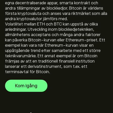
egna decentraliserade appar, smarta kontrakt och
andra tillämpningar av blockkedjor. Bitcoin är världens
första kryptovaluta och anses vara riktmärket som alla
andra kryptovalutor jämförs med.
Det aktuella priset på ETHBTC är 0.0294‎₿‎
Volatilitet mellan ETH och BTC kan uppstå av olika
anledningar. Utveckling inom blockkedjetekniken,
allmänhetens acceptans och många andra faktorer
Börsvärdet för Ethereum / Bitcoin är (Uppgifterna är
kan påverka Bitcoin-kurvan eller Ethereum-priset. Ett
inte tillgängliga just nu)
exempel kan vara när Ethereum-kurvan visar en
uppåtgående trend efter samarbete med ett större
Ethereum / Bitcoins toppnotering är 0.1438‎₿‎
teknikvarumärke. Ett annat exempel är om Bitcoin
främjas av att en traditionell finansiell institution
lanserar ett derivatinstrument, som t.ex. ett
terminsavtal för Bitcoin.
Ethereum / Bitcoin har en 24-timmarshandelsvolym
på (Uppgifterna är inte tillgängliga just nu)
Kom igång
Välj tidsramen "1D" eller "1W" på eToro-diagrammet
och zooma ut för att se de historiska prisrörelserna för
Ethereum / Bitcoin. Priset på Ethereum / Bitcoin har