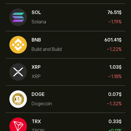
SOL
76.51‎$‎
Solana
-1.19%
BNB
601.41‎$‎
Build and Build
-1.22%
XRP
1.03‎$‎
XRP
-1.18%
DOGE
0.07‎$‎
Dogecoin
-1.32%
TRX
0.33‎$‎
TRON
+0.11%