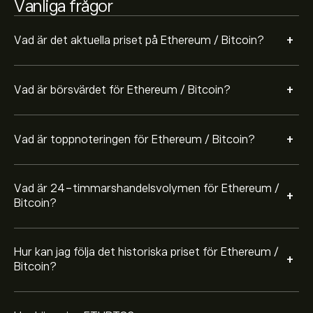
Vanliga frågor
fluktuerat mellan -0.01‎₿‎ under det senaste året.
För att köpa ETHBTC, besök sidan "Ethereum / Bitcoin
(ETHBTC)" eToros hemsida. När du har skapat ett
+
Vad är det aktuella priset på Ethereum / Bitcoin?
konto och satt in pengar klickar du på "Handla"-
knappen och bestämmer hur mycket Ethereum /
Bitcoin du vill köpa. Du kan också lägga en order som
+
Vad är börsvärdet för Ethereum / Bitcoin?
kommer att köpa ETHBTC till ett angivet pris i
framtiden.
+
Vad är toppnoteringen för Ethereum / Bitcoin?
Vad är 24-timmarshandelsvolymen för Ethereum /
+
Bitcoin?
Hur kan jag följa det historiska priset för Ethereum /
+
Bitcoin?