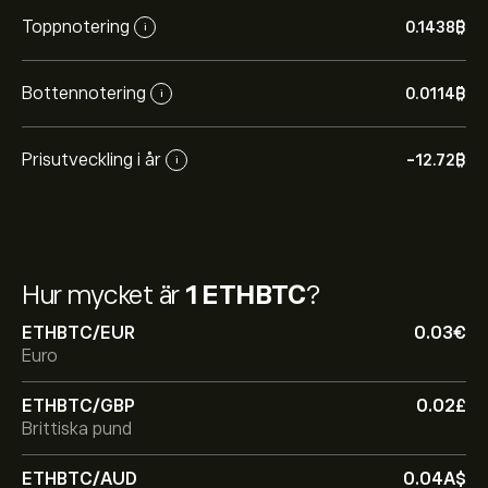
Toppnotering
0.1438‎₿‎
i
Bottennotering
0.0114‎₿‎
i
Prisutveckling i år
-12.72‎₿‎
i
Hur mycket är
1 ETHBTC
?
ETHBTC/EUR
0.03‎€‎
Euro
ETHBTC/GBP
0.02‎£‎
Brittiska pund
ETHBTC/AUD
0.04‎A$‎