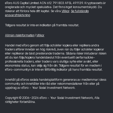
eToro AUS Capital Limited ACN 612 791 803 AFSL 491139. Kryptoassets är
oreglerade och mycket spekulativa. Det finns inget konsumentskydd. Du
riskerar att förlora hela ditt kapital. Se våra
Villkor
.
Se fullständig
ansvarsfriskrivning
Tidigare resultat är inte en indikation på framtida resultat.
Allmän riskinformation
|
Villkor
Handel med eToro genom att följa och/eller kopiera eller replikera andra
traders affärer innebär en hög risknivå, även när du följer och/eller kopierar
eller replikerar de bäst presterande traderna. Sådana risker inkluderar risken
att du kan följa/kopiera handelsbeslut från eventuellt oerfarna/icke-
professionella traders, eller traders vars slutliga syfte eller avsikt, eller
ekonomiska status, kan skilja sig från din. Tidigare resultat för en medlem i
eToro-communityn är inte en tillförlitlig indikator på hans framtida resultat.
Innehåll på eToros sociala handelsplattform genereras av medlemmar i dess
community och innehåller inte råd eller rekommendationer från eller på
uppdrag av eToro - Your Social Investment Network.
Copyright © 2006-2026 eToro - Your Social Investment Network, Alla
rättigheter förbehållna.