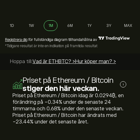
1D
1W
1M
6M
1Y
3Y
MAX
Registrera dig
för fullständiga diagram tillhandahållna av
*Tidigare resultat är inte en indikation på framtida resultat
Hoppa till:
Vad är ETHBTC? >
Hur köper man? >
Priset på Ethereum / Bitcoin
i
stiger den här veckan.
Priset på Ethereum / Bitcoin idag är 0.0294‎₿‎, en
förändring på ‎-0.34‎% under de senaste 24
timmarna och ‎0.68‎% under den senaste veckan.
Priset på Ethereum / Bitcoin har ändrats med
‎-23.44‎% under det senaste året.