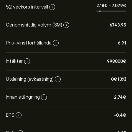
2.18‎€‎
-
7.079‎€‎
52 veckors intervall
i
Genomsnittlig volym (3M)
6743.95
i
Pris-vinstförhållande
-6.91
i
Intäkter
998000‎€‎
i
Utdelning (avkastning)
0‎€‎ (0%)
i
Innan stängning
2.74‎€‎
i
EPS
-0.4‎€‎
i