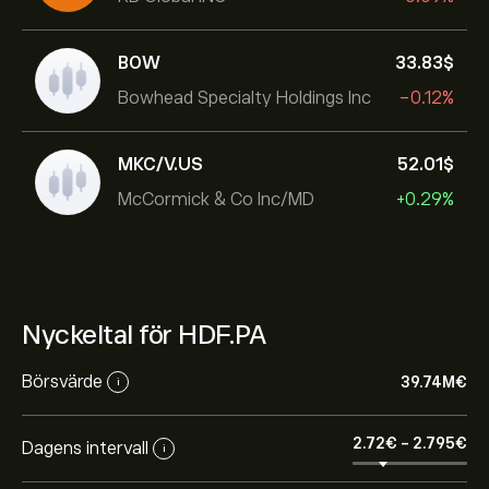
BOW
33.83‎$‎
Bowhead Specialty Holdings Inc
-0.12%
MKC/V.US
52.01‎$‎
McCormick & Co Inc/MD
+0.29%
Nyckeltal för HDF.PA
Börsvärde
39.74M‎€‎
i
2.72‎€‎
-
2.795‎€‎
Dagens intervall
i