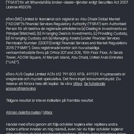
("FSAS") för att tillhandahålla broker-dealer-tjänster enligt Securities Act 2007
License #SD076
eToro (ME) Limited är licensierat och reglerat av Abu Dhabi Global Market
(“ADGM”)’s Financial Services Regulatory Authority ("FSRA") som Authorised
Person för att bedriva de reglerade aktiviteterna (a) Dealing in Investments as
Principal (Matched), (b) Arranging Deals in Investments, (c) Providing Custody,
(d) Arranging Custody och (e) Managing Assets (under Financial Services
Permission Number 220073) enligt Financial Services and Market Regulations
2015 (“FSMR”). Dess registrerade kontor och huvudsakliga
verksamhetsställe finns på Office 207 and 208, 15th Floor Floor, Al Sarab
Tower, ADGM Square, Al Maryah Island, Abu Dhabi, United Arab Emirates
(“UAE”).
eToro AUS Capital Limited ACN 612 791 803 AFSL 491139. Kryptoassets är
oreglerade och mycket spekulativa. Det finns inget konsumentskydd. Du
riskerar att förlora hela ditt kapital. Se våra
Villkor
.
Se fullständig
ansvarsfriskrivning
Tidigare resultat är inte en indikation på framtida resultat.
Allmän riskinformation
|
Villkor
Handel med eToro genom att följa och/eller kopiera eller replikera andra
traders affärer innebär en hög risknivå, även när du följer och/eller kopierar