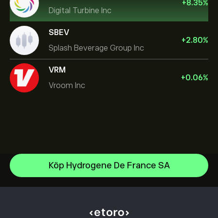
+
8.35
%
Digital Turbine Inc
SBEV
+
2.80
%
Splash Beverage Group Inc
VRM
+
0.06
%
Vroom Inc
NVIDIA Corporation
Köp Hydrogene De France SA
Amazon.com Inc
Hjälpcenter
Microsoft
Hur du gör en insättning
Hur CopyTrading fungerar
Apple
Hur du gör ett uttag
Ansvarsfull handel