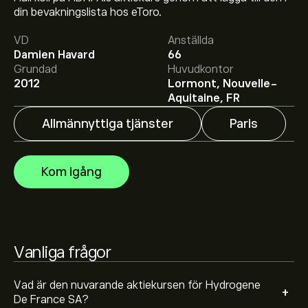
Aktiekursen live för HDF.PA är 2.740‎€‎.
din bevakningslista hos eToro.
VD
Anställda
Damien Havard
66
Det genomsnittliga kursmålet för Hydrogene De France
Grundad
Huvudkontor
SA är 2.740‎€‎.
Registrera dig
hos eToro för att få
2012
Lormont, Nouvelle-
detaljerade prisprognoser och kursmål från
Aquitaine, FR
framstående aktieanalytiker.
Allmännyttiga tjänster
Paris
Aktieanalytiker erbjuder prisprognoser för Hydrogene
De France SA baserat på marknadstrender, finansiella
rapporter och förväntad tillväxt. Se den senaste
Kom igång
prognosen för framtida prisrörelser.
Börsvärdet för Hydrogene De France SA är 39.74M‎€‎
Vanliga frågor
Vad är den nuvarande aktiekursen för Hydrogene
+
De France SA?