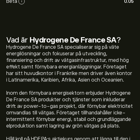
Beta
0.05
i
Vad är
Hydrogene De France SA
?
Hydrogene De France SA specialiserar sig på väte
energilösningar och fokuserar på utveckling,
finansiering och drift av vätgasinfrastruktur, med hög
effekt samt förnybara energianläggningar. Företaget
har sitt huvudkontor i Frankrike men driver även kontor
i Latinamerika, Karibien, Afrika, Asien och Oceanien.
Inom den förnybara energisektorn erbjuder Hydrogene
De France SA produkter och tjänster som inkluderar
drift av power-to-gas projekt, där förnybar elektricitet
omvandlas till vätgas. Företaget tillhandahåller icke-
intermittent förnybar energi, stabil och grundläggande
elproduktion samt lagring av grön vätgas på plats.
Håll koll på HDF.PA:s aktiekurs genom att lägga till den i