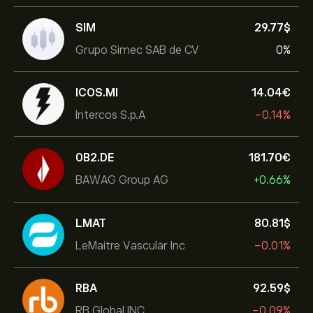
SIM
29.77‎$‎
Grupo Simec SAB de CV
0%
ICOS.MI
14.04‎€‎
Intercos S.p.A
-0.14%
0B2.DE
181.70‎€‎
BAWAG Group AG
+0.66%
LMAT
80.81‎$‎
LeMaitre Vascular Inc
-0.01%
RBA
92.59‎$‎
RB Global INC
-0.09%