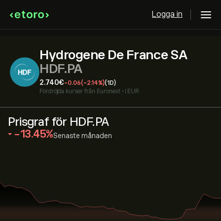
Logga in
Hydrogene De France SA
HDF.PA
2.740‎€‎
-0.06
(-2.14%)
(1D)
Fördröjda kurser från
Euronext
•
i EUR
Prisgraf för HDF.PA
‎-13.45‎
Senaste månaden