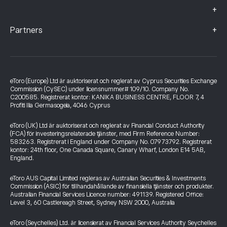
+
+
Partners
eToro (Europe) Ltd är auktoriserat och reglerat av Cyprus Securities Exchange
Commission (CySEC) under licensnummer# 109/10. Company No.
C200585. Registrerat kontor: KANIKA BUSINESS CENTRE, FLOOR 7, 4
Profiti Ilia Germasogeia, 4046 Cyprus
eToro (UK) Ltd är auktoriserat och reglerat av Financial Conduct Authority
(FCA) för investeringsrelaterade tjänster, med Firm Reference Number:
583263. Registrerat i England under Company No. 07973792. Registrerat
kontor: 24th floor, One Canada Square, Canary Wharf, London E14 5AB,
England.
eToro AUS Capital Limited regleras av Australian Securities & Investments
Commission (ASIC) för tillhandahållande av finansiella tjänster och produkter.
Australian Financial Services Licence number: 491139. Registered Office:
Level 3, 60 Castlereagh Street, Sydney NSW 2000, Australia
eToro (Seychelles) Ltd. är licensierat av Financial Services Authority Seychelles