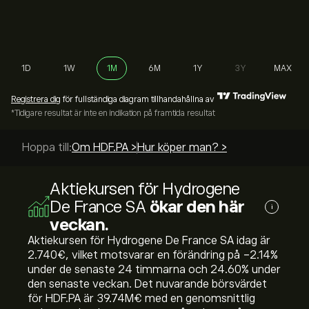
1D
1W
1M
6M
1Y
3Y
MAX
Registrera dig
för fullständiga diagram tillhandahållna av
*Tidigare resultat är inte en indikation på framtida resultat
Hoppa till:
Om HDF.PA >
Hur köper man? >
Aktiekursen för Hydrogene
De France SA
ökar den här
i
veckan.
Aktiekursen för Hydrogene De France SA idag är
2.740‎€‎, vilket motsvarar en förändring på ‎-2.14‎%
under de senaste 24 timmarna och ‎24.60‎% under
den senaste veckan. Det nuvarande börsvärdet
för HDF.PA är 39.74M‎€‎ med en genomsnittlig