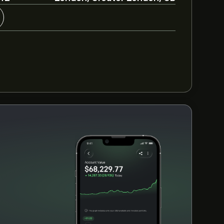
 den senaste prognosen för framtida
r för HMSO.L de senaste 3 månaderna är den