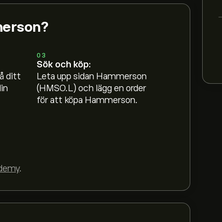
merson?
03
Sök och köp:
å ditt
Leta upp sidan Hammerson
in
(HMSO.L) och lägg en order
för att köpa Hammerson.
demy
.