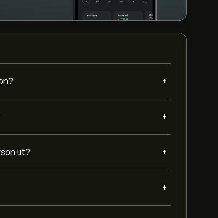
+
son?
+
?
+
rson ut?
+