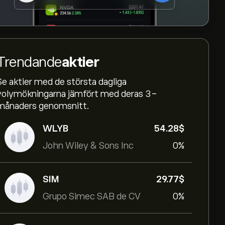
Trendande
aktier
Se aktier med de största dagliga
volymökningarna jämfört med deras 3-
månaders genomsnitt.
WLYB
54.28‎$‎
John Wiley & Sons Inc
0%
SIM
29.77‎$‎
Grupo Simec SAB de CV
0%