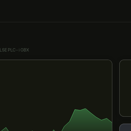
LSE PLC
•
i GBX