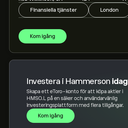
finansiella rapporter och förväntad tillväxt. Se
prisrörelser.
Finansiella tjänster
London
Börsvärdet för Hammerson är 1.99B‎p‎
Baserat på rekommendationer från 0 analytike
Kom igång
övergripande bedömningen Behåll
Investera i Hammerson
idag
Skapa ett eToro-konto för att köpa aktier i
HMSO.L på en säker och användarvänlig
investeringsplattform med flera tillgångar.
Kom igång