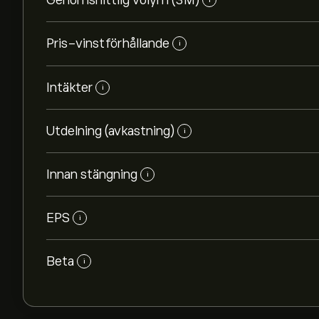
Genomsnittlig volym (3M)
Pris-vinstförhållande
i
Intäkter
i
Utdelning (avkastning)
i
Innan stängning
i
EPS
i
Beta
i