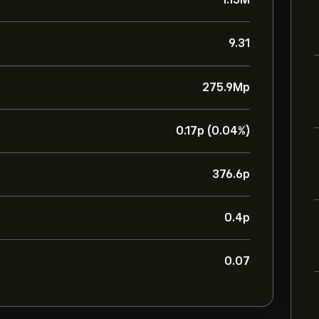
9.31
275.9M‎p‎
0.17‎p‎ (0.04%)
376.6‎p‎
0.4‎p‎
0.07