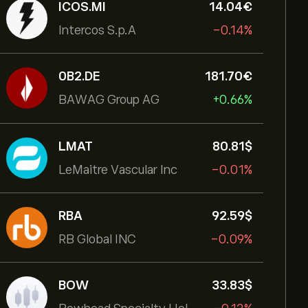
ICOS.MI
14.04‎€‎
Intercos S.p.A
-0.14%
0B2.DE
181.70‎€‎
BAWAG Group AG
+0.66%
LMAT
80.81‎$‎
LeMaitre Vascular Inc
-0.01%
RBA
92.59‎$‎
RB Global INC
-0.09%
BOW
33.83‎$‎