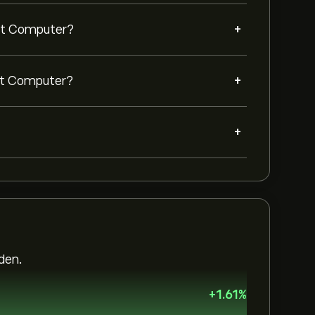
+
et Computer?
+
rnet Computer?
+
den.
+
1.61
%