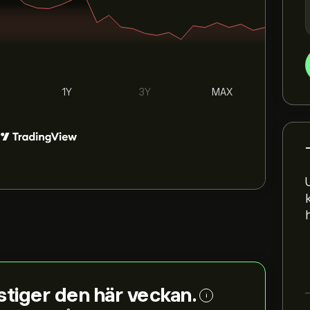
1Y
3Y
MAX
stiger den här veckan.
i