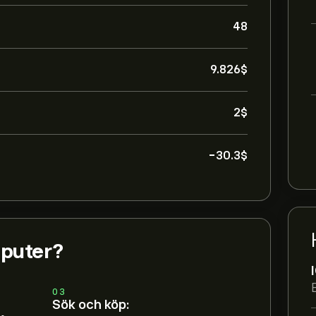
48
9.826‎$‎
2‎$‎
-30.3‎$‎
mputer?
03
Sök och köp: