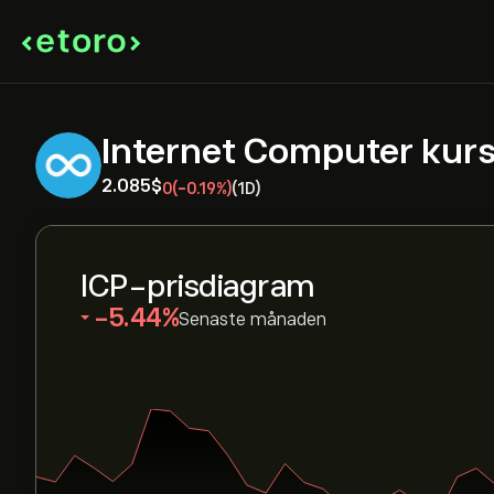
Internet Computer kur
2.085‎$‎
0
(-0.19%)
(1D)
ICP-prisdiagram
‎-5.44‎
Senaste månaden