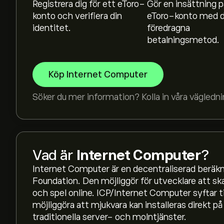
Registrera dig för ett eToro-
Gör en insättning p
konto och verifiera din
eToro-konto med d
identitet.
föredragna
betalningsmetod.
Köp Internet Computer
Söker du mer information? Kolla in våra vägledni
Vad är
Internet Computer
?
Internet Computer är en decentraliserad berä
Foundation. Den möjliggör för utvecklare att ska
Det aktuella priset på ICP är 2.085‎$‎
och spel online. ICP/Internet Computer syftar ti
möjliggöra att mjukvara kan installeras direkt p
traditionella server- och molntjänster.