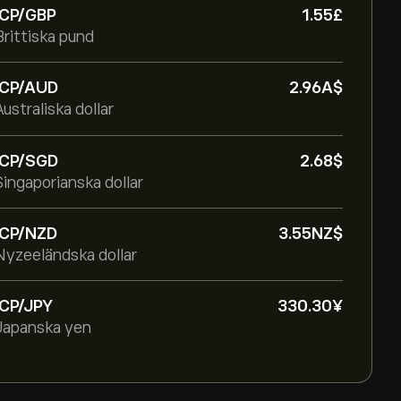
ICP/GBP
1.55‎£‎
Brittiska pund
ICP/AUD
2.96‎A$‎
Australiska dollar
ICP/SGD
2.68‎$‎
Singaporianska dollar
ICP/NZD
3.55‎NZ$‎
Nyzeeländska dollar
ICP/JPY
330.30‎¥‎
Japanska yen