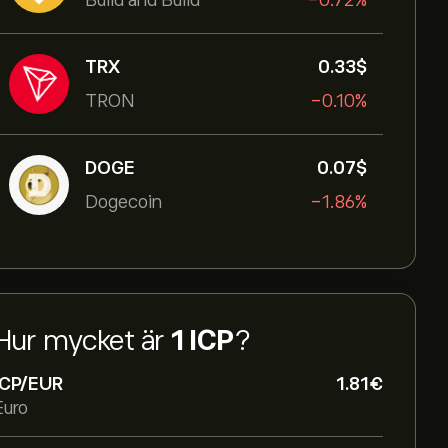
Build and Build
-0.72%
TRX
0.33‎$‎
TRON
-0.10%
DOGE
0.07‎$‎
Dogecoin
-1.86%
Hur mycket är
1 ICP
?
ICP/EUR
1.81‎€‎
Euro