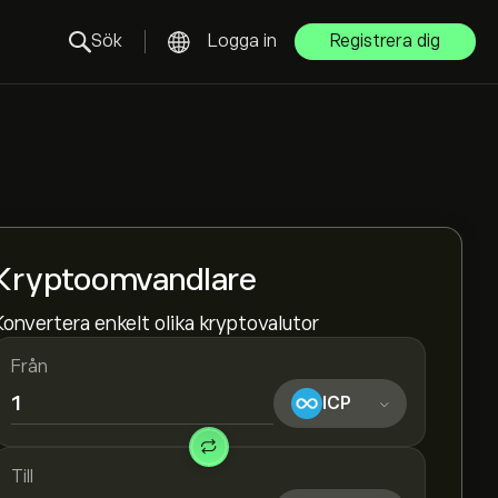
Sök
Logga in
Registrera dig
Kryptoomvandlare
Konvertera enkelt olika kryptovalutor
Från
ICP
Till