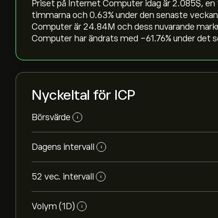
Priset på Internet Computer idag är 2.085‎$‎, en
timmarna och ‎0.63‎% under den senaste vecka
Computer är 24.84M och dess nuvarande marknads
Computer har ändrats med ‎-61.76‎% under det s
Nyckeltal för ICP
Börsvärde
i
Dagens intervall
i
52 vec. intervall
i
Volym (1D)
i