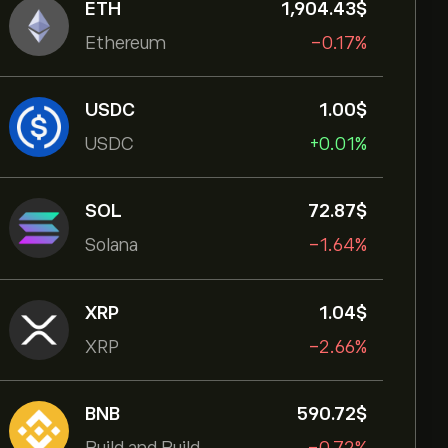
ETH
1,904.43‎$‎
Ethereum
-0.17%
USDC
1.00‎$‎
USDC
+0.01%
SOL
72.87‎$‎
Solana
-1.64%
XRP
1.04‎$‎
XRP
-2.66%
BNB
590.72‎$‎