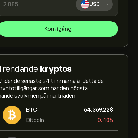
USD
Kom igång
Trendande
kryptos
Under de senaste 24 timmarna är detta de
kryptotillgångar som har den högsta
handelsvolymen på marknaden
BTC
64,369.22‎$‎
Bitcoin
-0.48%