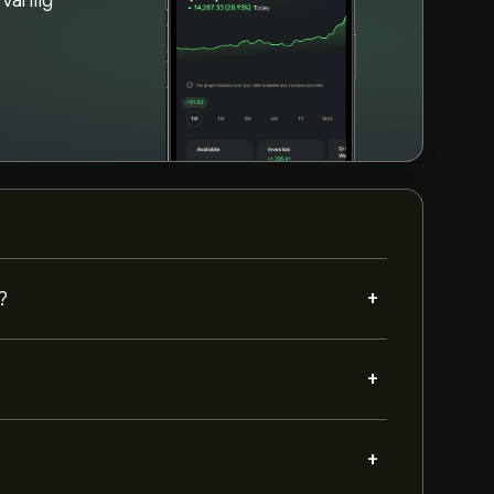
vänlig
+
?
+
+