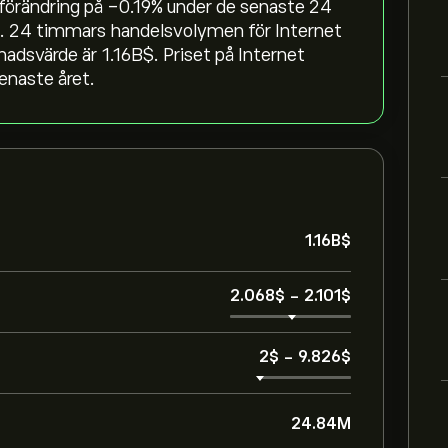
 förändring på ‎-0.19‎% under de senaste 24
n. 24 timmars handelsvolymen för Internet
värde är 1.16B‎$‎. Priset på Internet
enaste året.
1.16B‎$‎
2.068‎$‎
-
2.101‎$‎
2‎$‎
-
9.826‎$‎
24.84M