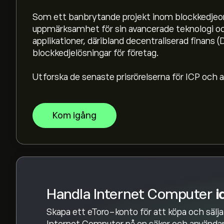
Börsvärdet för Internet Computer är 1.16B‎$‎
Som ett banbrytande projekt inom blockkedjeo
uppmärksamhet för sin avancerade teknologi och
Internet Computers toppnotering är 9.826‎$‎
applikationer, däribland decentraliserad finans 
blockkedjelösningar för företag.
Utforska de senaste prisrörelserna för ICP och a
Internet Computer har en 24-timmarshandel
Välj tidsramen "1D" eller "1W" på eToro-diagra
Kom igång
prisrörelserna för Internet Computer. Priset på
-3.37‎$‎ under det senaste året.
För att köpa ICP, besök sidan "Internet Compute
ett konto och satt in pengar klickar du på "H
Internet Computer du vill köpa. Du kan också lä
ett angivet pris i framtiden.
Handla Internet Computer
i
Skapa ett eToro-konto för att köpa och sälja