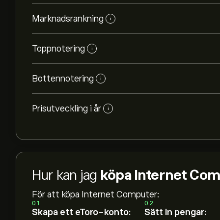
Marknadsrankning
i
Toppnotering
i
Bottennotering
i
Prisutveckling i år
i
Hur kan jag
köpa Internet Co
För att köpa Internet Computer:
01
02
Skapa ett eToro-konto:
Sätt in pengar: