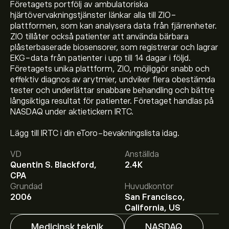
Företagets portfölj av ambulatoriska
hjärtövervakningstjänster länkar alla till ZIO-
plattformen, som kan analysera data från fjärrenheter.
ZIO tillåter också patienter att använda bärbara
plåsterbaserade biosensorer, som registrerar och lagrar
EKG-data från patienter i upp till 14 dagar i följd.
Företagets unika plattform, ZIO, möjliggör snabb och
effektiv diagnos av arytmier, undviker flera obestämda
tester och underlättar snabbare behandling och bättre
långsiktiga resultat för patienter. Företaget handlas på
NASDAQ under aktietickern IRTC.
Lägg till IRTC i din eToro-bevakningslista idag.
Aktiekursen live för IRTC är 127.84‎$‎.
VD
Anställda
Quentin S. Blackford,
2.4K
CPA
Det genomsnittliga kursmålet för IRhythm Holdings Inc
Grundad
Huvudkontor
är 127.84‎$‎.
Registrera dig
hos eToro för att få
2006
San Francisco,
detaljerade prisprognoser och kursmål från
California, US
framstående aktieanalytiker.
Medicinsk teknik
NASDAQ