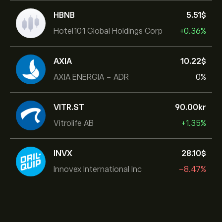
HBNB
5.51‎$‎
Hotel101 Global Holdings Corp
+0.36%
AXIA
10.22‎$‎
AXIA ENERGIA - ADR
0%
VITR.ST
90.00‎kr‎
Vitrolife AB
+1.35%
INVX
28.10‎$‎
Innovex International Inc
-8.47%