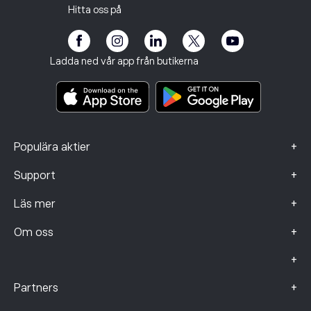
Våra kontor
Kundutsatthet
Reglering
Hitta oss på
eToro Akademi
Affiliate-program
Tillgänglighet
Riskinformation
eToro Club
Imprint
Regler och villkor
Investeringsförsäkring
Ladda ned vår app från butikerna
Viktiga informationsdokument
Smart Portfolios
Klagomålsdata (FCA-kunder)
+
Populära aktier
+
Support
+
Läs mer
+
Om oss
+
+
Partners