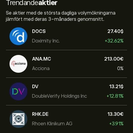
Trendande
aktier
Se aktier med de största dagliga volymökningarna
jämfört med deras 3-månaders genomsnitt.
DOCS
27.40‎$‎
Doximity Inc.
+32.62%
ANA.MC
213.00‎€‎
Acciona
0%
DV
13.21‎$‎
DoubleVerify Holdings Inc
+12.81%
RHK.DE
13.30‎€‎
Rhoen Klinikum AG
+3.91%