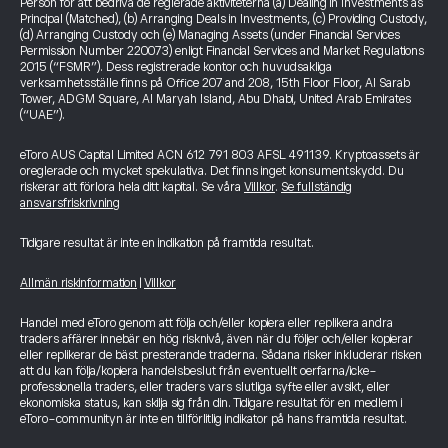
Person för att bedriva de reglerade aktiviteterna (a) Dealing in Investments as
Principal (Matched), (b) Arranging Deals in Investments, (c) Providing Custody,
(d) Arranging Custody och (e) Managing Assets (under Financial Services
Permission Number 220073) enligt Financial Services and Market Regulations
2015 (“FSMR”). Dess registrerade kontor och huvudsakliga
verksamhetsställe finns på Office 207 and 208, 15th Floor Floor, Al Sarab
Tower, ADGM Square, Al Maryah Island, Abu Dhabi, United Arab Emirates
(“UAE”).
eToro AUS Capital Limited ACN 612 791 803 AFSL 491139. Kryptoassets är
oreglerade och mycket spekulativa. Det finns inget konsumentskydd. Du
riskerar att förlora hela ditt kapital. Se våra
Villkor
.
Se fullständig
ansvarsfriskrivning
Tidigare resultat är inte en indikation på framtida resultat.
Allmän riskinformation
|
Villkor
Handel med eToro genom att följa och/eller kopiera eller replikera andra
traders affärer innebär en hög risknivå, även när du följer och/eller kopierar
eller replikerar de bäst presterande traderna. Sådana risker inkluderar risken
att du kan följa/kopiera handelsbeslut från eventuellt oerfarna/icke-
professionella traders, eller traders vars slutliga syfte eller avsikt, eller
ekonomiska status, kan skilja sig från din. Tidigare resultat för en medlem i
eToro-communityn är inte en tillförlitlig indikator på hans framtida resultat.