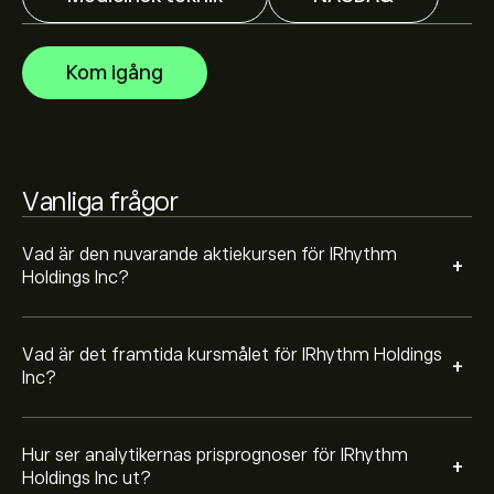
Aktieanalytiker erbjuder prisprognoser för IRhythm
Holdings Inc baserat på marknadstrender, finansiella
rapporter och förväntad tillväxt. Se den senaste
Kom igång
prognosen för framtida prisrörelser.
Börsvärdet för IRhythm Holdings Inc är 4.2B‎$‎
Baserat på rekommendationer från 5 analytiker för
Vanliga frågor
IRTC de senaste 3 månaderna är den övergripande
bedömningen Starkt köp
Vad är den nuvarande aktiekursen för IRhythm
+
Holdings Inc?
Vad är det framtida kursmålet för IRhythm Holdings
+
Inc?
Hur ser analytikernas prisprognoser för IRhythm
+
Holdings Inc ut?