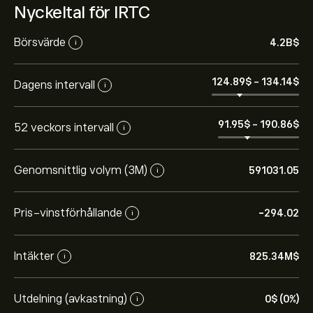
Nyckeltal för IRTC
Börsvärde
4.2B‎$‎
i
124.89‎$‎
-
134.14‎$‎
Dagens intervall
i
91.95‎$‎
-
190.86‎$‎
52 veckors intervall
i
Genomsnittlig volym (3M)
591031.05
i
Pris-vinstförhållande
-294.02
i
Intäkter
825.34M‎$‎
i
Utdelning (avkastning)
0‎$‎ (0%)
i