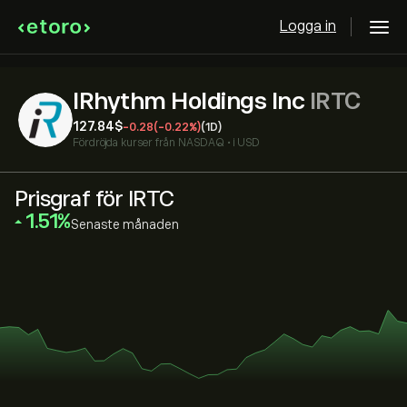
Logga in
IRhythm Holdings Inc
IRTC
127.84‎$‎
-0.28
(-0.22%)
(1D)
Fördröjda kurser från
NASDAQ
•
i USD
Prisgraf för IRTC
‎1.51‎
Senaste månaden