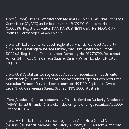
eToro (Europe) Ltd är auktoriserat och reglerat av Cyprus Securities Exchange
Commission (CySEC) under licensnummer# 109/10. Company No.
C200585. Registrerat kontor: KANIKA BUSINESS CENTRE, FLOOR 7, 4
Profiti Ilia Germasogeia, 4046 Cyprus
eToro (UK) Ltd är auktoriserat och reglerat av Financial Conduct Authority
(FCA) för investeringsrelaterade tjänster, med Firm Reference Number:
583263. Registrerat i England under Company No. 07973792. Registrerat
kontor: 24th floor, One Canada Square, Canary Wharf, London E14 5AB,
England.
eToro AUS Capital Limited regleras av Australian Securities & Investments
Commission (ASIC) för tillhandahållande av finansiella tjänster och produkter.
Australian Financial Services Licence number: 491139. Registered Office:
Level 3, 60 Castlereagh Street, Sydney NSW 2000, Australia
eToro (Seychelles) Ltd. är licensierat av Financial Services Authority Seychelles
("FSAS") för att tillhandahålla broker-dealer-tjänster enligt Securities Act 2007
License #SD076
eToro (ME) Limited är licensierat och reglerat av Abu Dhabi Global Market
(“ADGM”)’s Financial Services Regulatory Authority ("FSRA") som Authorised