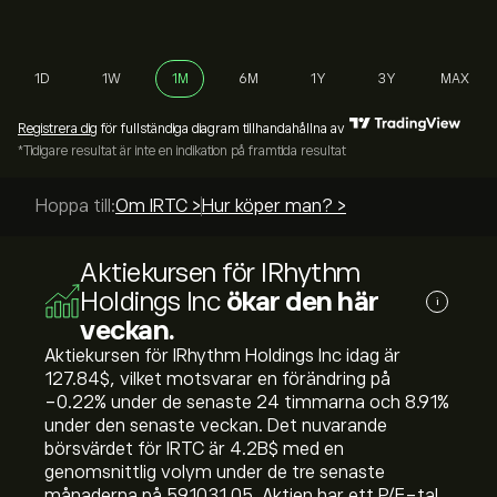
1D
1W
1M
6M
1Y
3Y
MAX
Registrera dig
för fullständiga diagram tillhandahållna av
*Tidigare resultat är inte en indikation på framtida resultat
Hoppa till:
Om IRTC >
Hur köper man? >
Aktiekursen för IRhythm
Holdings Inc
ökar den här
i
veckan.
Aktiekursen för IRhythm Holdings Inc idag är
127.84‎$‎, vilket motsvarar en förändring på
‎-0.22‎% under de senaste 24 timmarna och ‎8.91‎%
under den senaste veckan. Det nuvarande
börsvärdet för IRTC är 4.2B‎$‎ med en
genomsnittlig volym under de tre senaste
månaderna på 591031.05. Aktien har ett P/E-tal