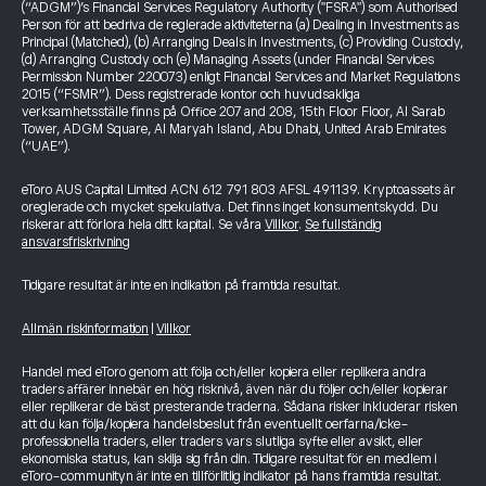
(“ADGM”)’s Financial Services Regulatory Authority ("FSRA") som Authorised
Person för att bedriva de reglerade aktiviteterna (a) Dealing in Investments as
Principal (Matched), (b) Arranging Deals in Investments, (c) Providing Custody,
(d) Arranging Custody och (e) Managing Assets (under Financial Services
Permission Number 220073) enligt Financial Services and Market Regulations
2015 (“FSMR”). Dess registrerade kontor och huvudsakliga
verksamhetsställe finns på Office 207 and 208, 15th Floor Floor, Al Sarab
Tower, ADGM Square, Al Maryah Island, Abu Dhabi, United Arab Emirates
(“UAE”).
eToro AUS Capital Limited ACN 612 791 803 AFSL 491139. Kryptoassets är
oreglerade och mycket spekulativa. Det finns inget konsumentskydd. Du
riskerar att förlora hela ditt kapital. Se våra
Villkor
.
Se fullständig
ansvarsfriskrivning
Tidigare resultat är inte en indikation på framtida resultat.
Allmän riskinformation
|
Villkor
Handel med eToro genom att följa och/eller kopiera eller replikera andra
traders affärer innebär en hög risknivå, även när du följer och/eller kopierar
eller replikerar de bäst presterande traderna. Sådana risker inkluderar risken
att du kan följa/kopiera handelsbeslut från eventuellt oerfarna/icke-
professionella traders, eller traders vars slutliga syfte eller avsikt, eller
ekonomiska status, kan skilja sig från din. Tidigare resultat för en medlem i
eToro-communityn är inte en tillförlitlig indikator på hans framtida resultat.