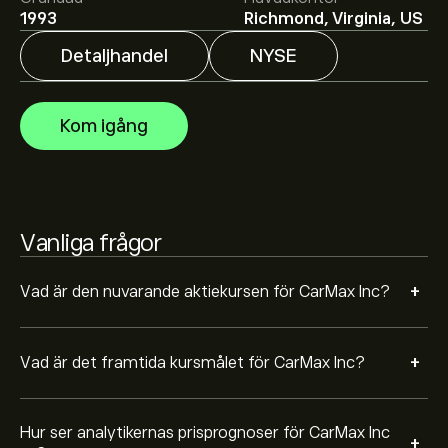
1993
Richmond, Virginia, US
Aktieanalytiker erbjuder prisprognoser för CarMax Inc
baserat på marknadstrender, finansiella rapporter och
Detaljhandel
NYSE
förväntad tillväxt. Se den senaste prognosen för
framtida prisrörelser.
Börsvärdet för CarMax Inc är 8.24B‎$‎
Kom igång
Baserat på rekommendationer från 6 analytiker för
KMX de senaste 3 månaderna är den övergripande
bedömningen Behåll
Vanliga frågor
+
Vad är den nuvarande aktiekursen för CarMax Inc?
+
Vad är det framtida kursmålet för CarMax Inc?
Hur ser analytikernas prisprognoser för CarMax Inc
+