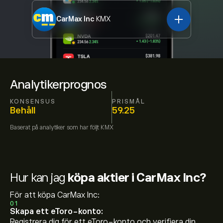
CarMax Inc
KMX
Analytikerprognos
KONSENSUS
PRISMÅL
Behåll
59.25
Baserat på
analytiker som har följt
KMX
Hur kan jag
köpa aktier i CarMax Inc?
För att köpa CarMax Inc:
01
Skapa ett eToro-konto:
Registrera dig för ett eToro-konto och verifiera din