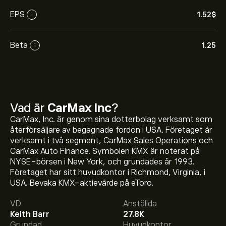
EPS
1.52‎$‎
i
Beta
1.25
i
Vad är
CarMax Inc
?
CarMax, Inc. är genom sina dotterbolag verksamt som
återförsäljare av begagnade fordon i USA. Företaget är
verksamt i två segment, CarMax Sales Operations och
CarMax Auto Finance. Symbolen KMX är noterat på
Aktiekursen live för KMX är 58.18‎$‎.
NYSE-börsen i New York, och grundades år 1993.
Företaget har sitt huvudkontor i Richmond, Virginia, i
USA. Bevaka KMX-aktievärde på eToro.
Det genomsnittliga kursmålet för CarMax Inc är 58.18‎$‎.
VD
Anställda
Registrera dig
hos eToro för att få detaljerade
Keith Barr
27.8K
prisprognoser och kursmål från framstående
Grundad
Huvudkontor
aktieanalytiker.