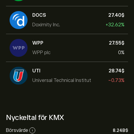
DOCS
27.40‎$‎
Doximity Inc.
+32.62%
WPP
27.55‎$‎
WPP plc
0%
UTI
28.74‎$‎
Universal Technical Institut
-0.73%
Nyckeltal för KMX
Börsvärde
8.24B‎$‎
i