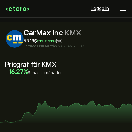
Logga in
CarMax Inc
KMX
58.18‎$‎
0.12
(0.21%)
(1D)
Fördröjda kurser från
NASDAQ
•
i USD
Prisgraf för KMX
‎16.27‎
Senaste månaden