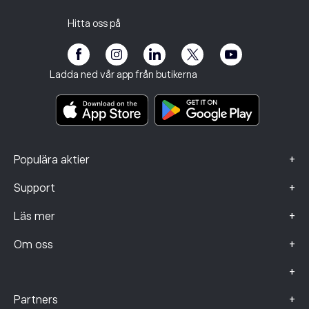
Integritetspolicy
Skatterapport
Bjud in en vän
Våra kontor
Kundutsatthet
Reglering
Hitta oss på
eToro Akademi
Affiliate-program
Tillgänglighet
Riskinformation
eToro Club
Imprint
Regler och villkor
Investeringsförsäkring
Ladda ned vår app från butikerna
Viktiga informationsdokument
Smart Portfolios
Klagomålsdata (FCA-kunder)
+
Populära aktier
+
Support
+
Läs mer
+
Om oss
+
+
Partners