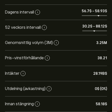
56.7‎$‎
-
58.93‎$‎
Dagens intervall
i
30.2‎$‎
-
88.12‎$‎
52 veckors intervall
i
Genomsnittlig volym (3M)
3.25M
i
Pris-vinstförhållande
38.21
i
Intäkter
28.19B‎$‎
i
Utdelning (avkastning)
0‎$‎ (0%)
i
Innan stängning
58.18‎$‎
i