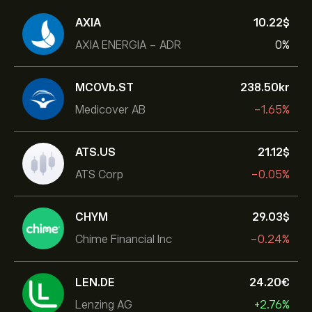
AXIA
10.22‎$‎
AXIA ENERGIA - ADR
0%
MCOVb.ST
238.50‎kr‎
Medicover AB
-1.65%
ATS.US
21.12‎$‎
ATS Corp
-0.05%
CHYM
29.03‎$‎
Chime Financial Inc
-0.24%
LEN.DE
24.20‎€‎
Lenzing AG
+2.76%