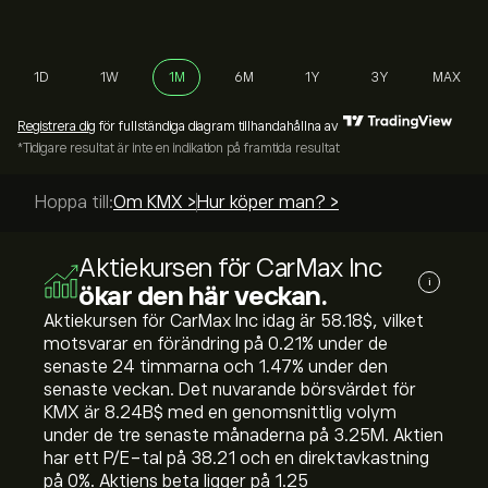
1D
1W
1M
6M
1Y
3Y
MAX
Registrera dig
för fullständiga diagram tillhandahållna av
*Tidigare resultat är inte en indikation på framtida resultat
Hoppa till:
Om KMX >
Hur köper man? >
Aktiekursen för CarMax Inc
i
ökar den här veckan.
Aktiekursen för CarMax Inc idag är 58.18‎$‎, vilket
motsvarar en förändring på ‎0.21‎% under de
senaste 24 timmarna och ‎1.47‎% under den
senaste veckan. Det nuvarande börsvärdet för
KMX är 8.24B‎$‎ med en genomsnittlig volym
under de tre senaste månaderna på 3.25M. Aktien
har ett P/E-tal på 38.21 och en direktavkastning
på 0%. Aktiens beta ligger på 1.25