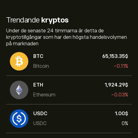
Trendande
kryptos
Under de senaste 24 timmarna är detta de
kryptotillgångar som har den högsta handelsvolymen
på marknaden
BTC
65,153.35‎$‎
Bitcoin
-0.11%
ETH
1,924.29‎$‎
Ethereum
-0.03%
USDC
1.00‎$‎
USDC
0%