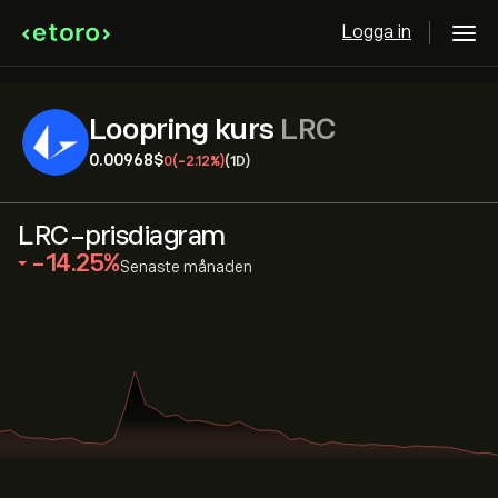
Logga in
Loopring kurs
LRC
0.00968‎$‎
0
(-2.12%)
(1D)
LRC-prisdiagram
‎-14.25‎
Senaste månaden