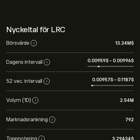
Nyckeltal för LRC
Börsvärde
13.34M‎$‎
i
0.00959‎$‎
-
0.00996‎$‎
Dagens intervall
i
0.00957‎$‎
-
0.1187‎$‎
52 vec. intervall
i
Volym (1D)
2.54M
i
Marknadsrankning
792
i
Toppnotering
3.29434‎$‎
i