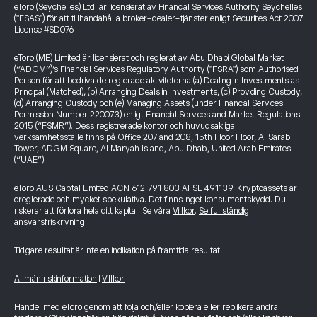
eToro (Seychelles) Ltd. är licensierat av Financial Services Authority Seychelles
("FSAS") för att tillhandahålla broker-dealer-tjänster enligt Securities Act 2007
License #SD076
eToro (ME) Limited är licensierat och reglerat av Abu Dhabi Global Market
(“ADGM”)’s Financial Services Regulatory Authority ("FSRA") som Authorised
Person för att bedriva de reglerade aktiviteterna (a) Dealing in Investments as
Principal (Matched), (b) Arranging Deals in Investments, (c) Providing Custody,
(d) Arranging Custody och (e) Managing Assets (under Financial Services
Permission Number 220073) enligt Financial Services and Market Regulations
2015 (“FSMR”). Dess registrerade kontor och huvudsakliga
verksamhetsställe finns på Office 207 and 208, 15th Floor Floor, Al Sarab
Tower, ADGM Square, Al Maryah Island, Abu Dhabi, United Arab Emirates
(“UAE”).
eToro AUS Capital Limited ACN 612 791 803 AFSL 491139. Kryptoassets är
oreglerade och mycket spekulativa. Det finns inget konsumentskydd. Du
riskerar att förlora hela ditt kapital. Se våra
Villkor
.
Se fullständig
ansvarsfriskrivning
Tidigare resultat är inte en indikation på framtida resultat.
Allmän riskinformation
|
Villkor
Handel med eToro genom att följa och/eller kopiera eller replikera andra