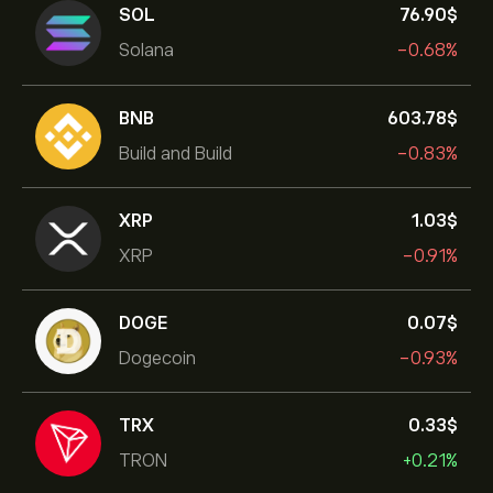
SOL
76.90‎$‎
Solana
-0.68%
BNB
603.78‎$‎
Build and Build
-0.83%
XRP
1.03‎$‎
XRP
-0.91%
DOGE
0.07‎$‎
Dogecoin
-0.93%
TRX
0.33‎$‎
TRON
+0.21%