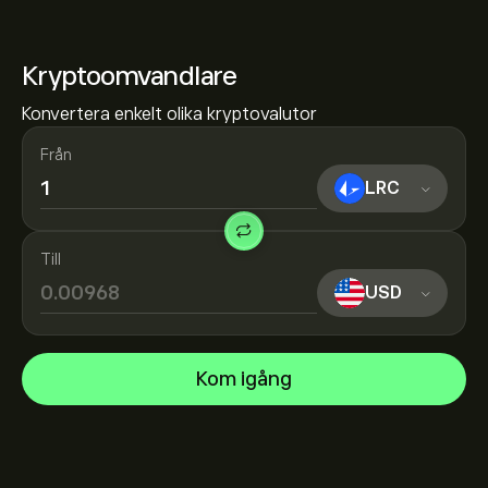
Kryptoomvandlare
Konvertera enkelt olika kryptovalutor
Från
LRC
Till
USD
Kom igång