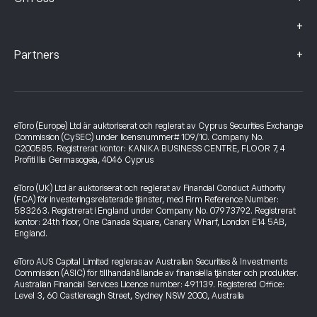
+
+
Partners
eToro (Europe) Ltd är auktoriserat och reglerat av Cyprus Securities Exchange
Commission (CySEC) under licensnummer# 109/10. Company No.
C200585. Registrerat kontor: KANIKA BUSINESS CENTRE, FLOOR 7, 4
Profiti Ilia Germasogeia, 4046 Cyprus
eToro (UK) Ltd är auktoriserat och reglerat av Financial Conduct Authority
(FCA) för investeringsrelaterade tjänster, med Firm Reference Number:
583263. Registrerat i England under Company No. 07973792. Registrerat
kontor: 24th floor, One Canada Square, Canary Wharf, London E14 5AB,
England.
eToro AUS Capital Limited regleras av Australian Securities & Investments
Commission (ASIC) för tillhandahållande av finansiella tjänster och produkter.
Australian Financial Services Licence number: 491139. Registered Office:
Level 3, 60 Castlereagh Street, Sydney NSW 2000, Australia