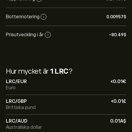
Bottennotering
0.00957‎$‎
i
Prisutveckling i år
-80.49‎$‎
i
Hur mycket är
1 LRC
?
LRC/EUR
‎<‎0.01‎€‎
Euro
LRC/GBP
‎<‎0.01‎£‎
Brittiska pund
Det aktuella priset på LRC är 0.00968‎$‎
LRC/AUD
0.01‎A$‎
Australiska dollar
Börsvärdet för Loopring är 13.34M‎$‎