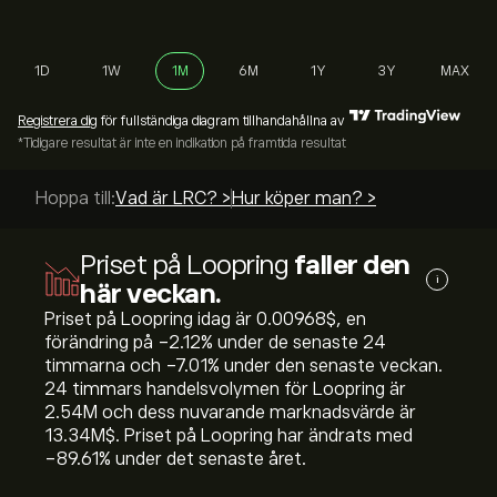
1D
1W
1M
6M
1Y
3Y
MAX
Registrera dig
för fullständiga diagram tillhandahållna av
*Tidigare resultat är inte en indikation på framtida resultat
Hoppa till:
Vad är LRC? >
Hur köper man? >
Priset på Loopring
faller den
i
här veckan.
Priset på Loopring idag är 0.00968‎$‎, en
förändring på ‎-2.12‎% under de senaste 24
timmarna och ‎-7.01‎% under den senaste veckan.
24 timmars handelsvolymen för Loopring är
2.54M och dess nuvarande marknadsvärde är
13.34M‎$‎. Priset på Loopring har ändrats med
‎-89.61‎% under det senaste året.