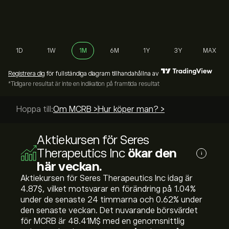
1D
1W
1M
6M
1Y
3Y
MAX
Registrera dig
för fullständiga diagram tillhandahållna av
*Tidigare resultat är inte en indikation på framtida resultat
Hoppa till:
Om MCRB >
Hur köper man? >
Aktiekursen för Seres
Therapeutics Inc
ökar den
i
här veckan.
Aktiekursen för Seres Therapeutics Inc idag är
4.87‎$‎, vilket motsvarar en förändring på ‎1.04‎%
under de senaste 24 timmarna och ‎0.62‎% under
den senaste veckan. Det nuvarande börsvärdet
för MCRB är 48.41M‎$‎ med en genomsnittlig