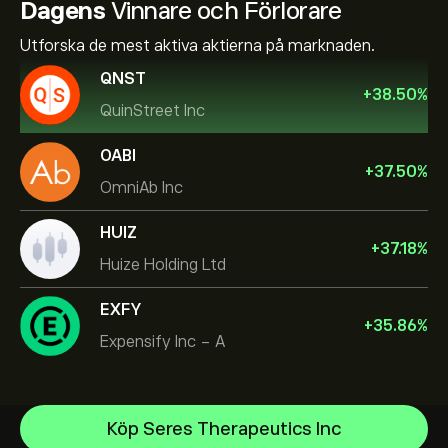
Dagens
Vinnare och Förlorare
Utforska de mest aktiva aktierna på marknaden.
QNST
+
38.50
%
QuinStreet Inc
OABI
+
37.50
%
OmniAb Inc
HUIZ
+
37.18
%
Huize Holding Ltd
EXFY
+
35.86
%
Expensify Inc - A
Celestica Inc
Köp Seres Therapeutics Inc