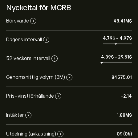
Nyckeltal för MCRB
Börsvärde
48.41M‎$‎
i
4.79‎$‎
-
4.97‎$‎
Dagens intervall
i
4.39‎$‎
-
29.51‎$‎
52 veckors intervall
i
Genomsnittlig volym (3M)
84575.01
i
Pris-vinstförhållande
-2.14
i
Intäkter
1.88M‎$‎
i
Utdelning (avkastning)
0‎$‎ (0%)
i