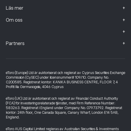
+
Läs mer
+
Om oss
+
+
Partners
eToro (Europe) Ltd är auktoriserat och reglerat av Cyprus Securities Exchange
Commission (CySEC) under licensnummer# 109/10. Company No.
C200585. Registrerat kontor: KANIKA BUSINESS CENTRE, FLOOR 7, 4
Profiti Ilia Germasogeia, 4046 Cyprus
eToro (UK) Ltd är auktoriserat och reglerat av Financial Conduct Authority
(FCA) för investeringsrelaterade tjänster, med Firm Reference Number:
583263. Registrerat i England under Company No. 07973792. Registrerat
kontor: 24th floor, One Canada Square, Canary Wharf, London E14 5AB,
England.
eToro AUS Capital Limited regleras av Australian Securities & Investments