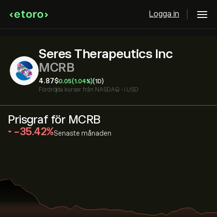
Logga in
Seres Therapeutics Inc
MCRB
4.87‎$‎
0.05
(1.04%)
(1D)
Fördröjda kurser från
NASDAQ
•
i USD
Prisgraf för MCRB
‎-35.42‎
Senaste månaden