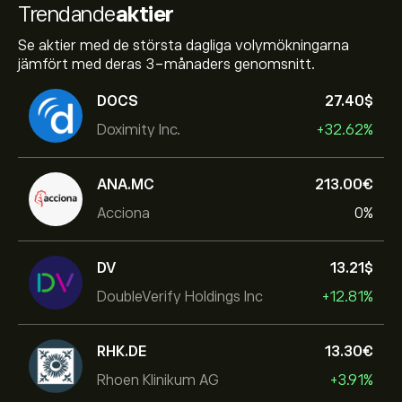
Trendande
aktier
Se aktier med de största dagliga volymökningarna
jämfört med deras 3-månaders genomsnitt.
DOCS
27.40‎$‎
Doximity Inc.
+32.62%
ANA.MC
213.00‎€‎
Acciona
0%
DV
13.21‎$‎
DoubleVerify Holdings Inc
+12.81%
RHK.DE
13.30‎€‎
Rhoen Klinikum AG
+3.91%