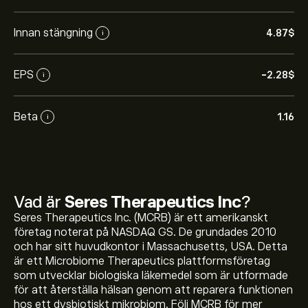
Innan stängning
4.87‎$‎
i
EPS
-2.28‎$‎
i
Beta
1.16
i
Vad är
Seres Therapeutics Inc
?
Seres Therapeutics Inc. (MCRB) är ett amerikanskt
företag noterat på NASDAQ GS. De grundades 2010
och har sitt huvudkontor i Massachusetts, USA. Detta
är ett Microbiome Therapeutics plattformsföretag
som utvecklar biologiska läkemedel som är utformade
för att återställa hälsan genom att reparera funktionen
hos ett dysbiotiskt mikrobiom. Följ MCRB för mer