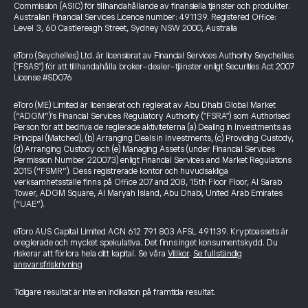
Commission (ASIC) för tillhandahållande av finansiella tjänster och produkter.
Australian Financial Services Licence number: 491139. Registered Office:
Level 3, 60 Castlereagh Street, Sydney NSW 2000, Australia
eToro (Seychelles) Ltd. är licensierat av Financial Services Authority Seychelles
("FSAS") för att tillhandahålla broker-dealer-tjänster enligt Securities Act 2007
License #SD076
eToro (ME) Limited är licensierat och reglerat av Abu Dhabi Global Market
(“ADGM”)’s Financial Services Regulatory Authority ("FSRA") som Authorised
Person för att bedriva de reglerade aktiviteterna (a) Dealing in Investments as
Principal (Matched), (b) Arranging Deals in Investments, (c) Providing Custody,
(d) Arranging Custody och (e) Managing Assets (under Financial Services
Permission Number 220073) enligt Financial Services and Market Regulations
2015 (“FSMR”). Dess registrerade kontor och huvudsakliga
verksamhetsställe finns på Office 207 and 208, 15th Floor Floor, Al Sarab
Tower, ADGM Square, Al Maryah Island, Abu Dhabi, United Arab Emirates
(“UAE”).
eToro AUS Capital Limited ACN 612 791 803 AFSL 491139. Kryptoassets är
oreglerade och mycket spekulativa. Det finns inget konsumentskydd. Du
riskerar att förlora hela ditt kapital. Se våra
Villkor
.
Se fullständig
ansvarsfriskrivning
Tidigare resultat är inte en indikation på framtida resultat.