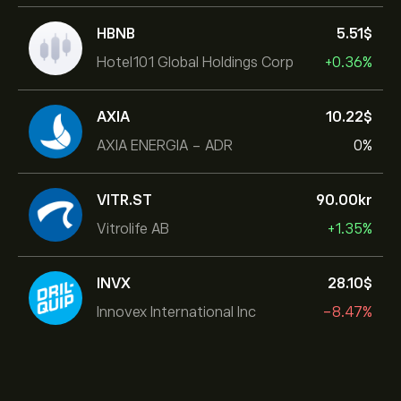
HBNB
5.51‎$‎
Hotel101 Global Holdings Corp
+0.36%
AXIA
10.22‎$‎
AXIA ENERGIA - ADR
0%
VITR.ST
90.00‎kr‎
Vitrolife AB
+1.35%
INVX
28.10‎$‎
Innovex International Inc
-8.47%