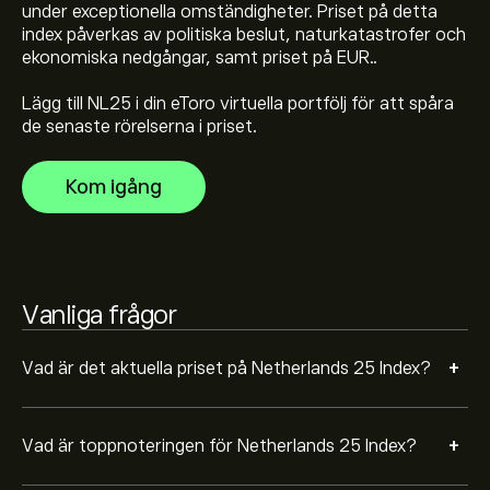
under exceptionella omständigheter. Priset på detta
index påverkas av politiska beslut, naturkatastrofer och
ekonomiska nedgångar, samt priset på EUR..
Välj tidsramen "1D" eller "1W" på eToro-diagrammet
och zooma ut för att se de historiska prisrörelserna för
Lägg till NL25 i din eToro virtuella portfölj för att spåra
Netherlands 25 Index. Priset på Netherlands 25 Index
de senaste rörelserna i priset.
har fluktuerat mellan 218.00‎€‎ under det senaste året.
För att köpa NL25, besök sidan "Netherlands 25 Index
(NL25)" eToros hemsida. När du har skapat ett konto
Kom igång
och satt in pengar klickar du på "Handla"-knappen och
bestämmer hur mycket Netherlands 25 Index du vill
köpa. Du kan också lägga en order som kommer att
köpa NL25 till ett angivet pris i framtiden.
Vanliga frågor
+
Vad är det aktuella priset på Netherlands 25 Index?
+
Vad är toppnoteringen för Netherlands 25 Index?