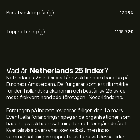
Prisutveckling i år
17.29%
i
Toppnotering
1118.72‎€‎
i
Vad är
Netherlands 25 Index
?
Netherlands 25 Index består av aktier som handlas på
Euronext Amsterdam. De fungerar som ett riktmärke
för den holländska ekonomin och består av 25 av de
mest frekvent handlade företagen i Nederländerna.
Företagen på indexet revideras årligen den 1:a mars.
Det aktuella priset på NL25 är 1,110.66‎€‎
Eventuella förändringar speglar de organisationer som
hade högst aktieomsättning för det föregående året.
Kvartalsvisa översyner sker också, men index
Netherlands 25 Indexs toppnotering är 1,118.72‎€‎
sammansättningen uppdateras bara vid dessa tider