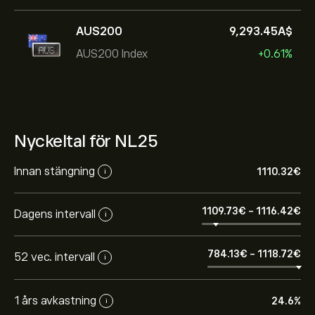
AUS200
9,293.45‎A$‎
AUS200 Index
+0.61%
Nyckeltal för NL25
Innan stängning
1110.32‎€‎
i
1109.73‎€‎
-
1116.42‎€‎
Dagens intervall
i
784.13‎€‎
-
1118.72‎€‎
52 vec. intervall
i
1 års avkastning
24.6%
i