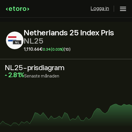
Logga in
Netherlands 25 Index Pris
NL25
1,110.66‎€‎
0.34
(0.03%)
(1D)
NL25-prisdiagram
‎2.81‎
Senaste månaden