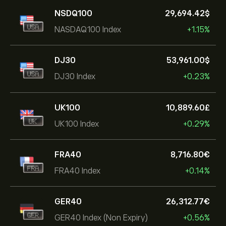
NSDQ100
29,694.42‎$‎
NASDAQ100 Index
+1.15%
DJ30
53,961.00‎$‎
DJ30 Index
+0.23%
UK100
10,889.60‎£‎
UK100 Index
+0.29%
FRA40
8,716.80‎€‎
FRA40 Index
+0.14%
GER40
26,312.77‎€‎
GER40 Index (Non Expiry)
+0.56%