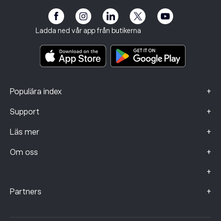
Tillgänglighet
Riskinformation
eToro Club
Imprint
Regler och villkor
Investeringsförsäkring
Ladda ned vår app från butikerna
Viktiga informationsdokument
Smart Portfolios
Klagomålsdata (FCA-kunder)
+
Populära index
+
Support
+
Läs mer
+
Om oss
+
+
Partners