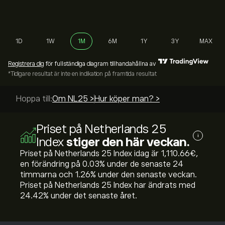
1D
1W
1M
6M
1Y
3Y
MAX
Registrera dig
för fullständiga diagram tillhandahållna av
*Tidigare resultat är inte en indikation på framtida resultat
Hoppa till:
Om NL25 >
Hur köper man? >
Priset på Netherlands 25
i
Index
stiger den här veckan.
Priset på Netherlands 25 Index idag är 1,110.66‎€‎,
en förändring på ‎0.03‎% under de senaste 24
timmarna och ‎1.26‎% under den senaste veckan.
Priset på Netherlands 25 Index har ändrats med
‎24.42‎% under det senaste året.