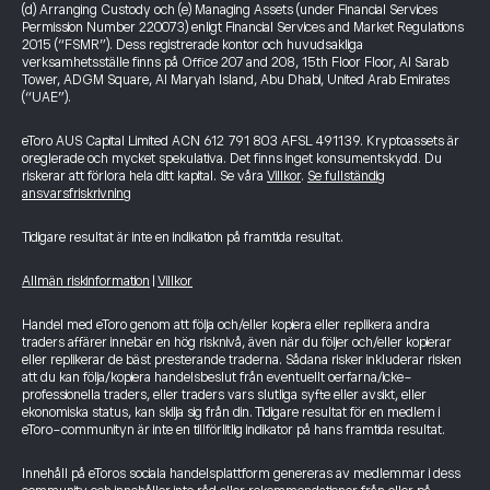
(d) Arranging Custody och (e) Managing Assets (under Financial Services
Permission Number 220073) enligt Financial Services and Market Regulations
2015 (“FSMR”). Dess registrerade kontor och huvudsakliga
verksamhetsställe finns på Office 207 and 208, 15th Floor Floor, Al Sarab
Tower, ADGM Square, Al Maryah Island, Abu Dhabi, United Arab Emirates
(“UAE”).
eToro AUS Capital Limited ACN 612 791 803 AFSL 491139. Kryptoassets är
oreglerade och mycket spekulativa. Det finns inget konsumentskydd. Du
riskerar att förlora hela ditt kapital. Se våra
Villkor
.
Se fullständig
ansvarsfriskrivning
Tidigare resultat är inte en indikation på framtida resultat.
Allmän riskinformation
|
Villkor
Handel med eToro genom att följa och/eller kopiera eller replikera andra
traders affärer innebär en hög risknivå, även när du följer och/eller kopierar
eller replikerar de bäst presterande traderna. Sådana risker inkluderar risken
att du kan följa/kopiera handelsbeslut från eventuellt oerfarna/icke-
professionella traders, eller traders vars slutliga syfte eller avsikt, eller
ekonomiska status, kan skilja sig från din. Tidigare resultat för en medlem i
eToro-communityn är inte en tillförlitlig indikator på hans framtida resultat.
Innehåll på eToros sociala handelsplattform genereras av medlemmar i dess