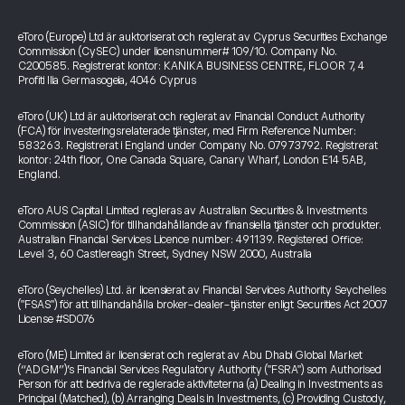
eToro (Europe) Ltd är auktoriserat och reglerat av Cyprus Securities Exchange
Commission (CySEC) under licensnummer# 109/10. Company No.
C200585. Registrerat kontor: KANIKA BUSINESS CENTRE, FLOOR 7, 4
Profiti Ilia Germasogeia, 4046 Cyprus
eToro (UK) Ltd är auktoriserat och reglerat av Financial Conduct Authority
(FCA) för investeringsrelaterade tjänster, med Firm Reference Number:
583263. Registrerat i England under Company No. 07973792. Registrerat
kontor: 24th floor, One Canada Square, Canary Wharf, London E14 5AB,
England.
eToro AUS Capital Limited regleras av Australian Securities & Investments
Commission (ASIC) för tillhandahållande av finansiella tjänster och produkter.
Australian Financial Services Licence number: 491139. Registered Office:
Level 3, 60 Castlereagh Street, Sydney NSW 2000, Australia
eToro (Seychelles) Ltd. är licensierat av Financial Services Authority Seychelles
("FSAS") för att tillhandahålla broker-dealer-tjänster enligt Securities Act 2007
License #SD076
eToro (ME) Limited är licensierat och reglerat av Abu Dhabi Global Market
(“ADGM”)’s Financial Services Regulatory Authority ("FSRA") som Authorised
Person för att bedriva de reglerade aktiviteterna (a) Dealing in Investments as
Principal (Matched), (b) Arranging Deals in Investments, (c) Providing Custody,