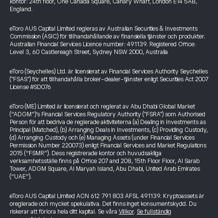
kontor: 24th floor, One Canada Square, Canary Wharf, London E14 5AB,
England.
eToro AUS Capital Limited regleras av Australian Securities & Investments
Commission (ASIC) för tillhandahållande av finansiella tjänster och produkter.
Australian Financial Services Licence number: 491139. Registered Office:
Level 3, 60 Castlereagh Street, Sydney NSW 2000, Australia
eToro (Seychelles) Ltd. är licensierat av Financial Services Authority Seychelles
("FSAS") för att tillhandahålla broker-dealer-tjänster enligt Securities Act 2007
License #SD076
eToro (ME) Limited är licensierat och reglerat av Abu Dhabi Global Market
(“ADGM”)’s Financial Services Regulatory Authority ("FSRA") som Authorised
Person för att bedriva de reglerade aktiviteterna (a) Dealing in Investments as
Principal (Matched), (b) Arranging Deals in Investments, (c) Providing Custody,
(d) Arranging Custody och (e) Managing Assets (under Financial Services
Permission Number 220073) enligt Financial Services and Market Regulations
2015 (“FSMR”). Dess registrerade kontor och huvudsakliga
verksamhetsställe finns på Office 207 and 208, 15th Floor Floor, Al Sarab
Tower, ADGM Square, Al Maryah Island, Abu Dhabi, United Arab Emirates
(“UAE”).
eToro AUS Capital Limited ACN 612 791 803 AFSL 491139. Kryptoassets är
oreglerade och mycket spekulativa. Det finns inget konsumentskydd. Du
riskerar att förlora hela ditt kapital. Se våra
Villkor
.
Se fullständig