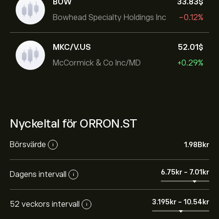
BOW
33.83‎$‎
Bowhead Specialty Holdings Inc
-0.12%
MKC/V.US
52.01‎$‎
McCormick & Co Inc/MD
+0.29%
Nyckeltal för ORRON.ST
Börsvärde
1.98B‎kr‎
i
6.75‎kr‎
-
7.01‎kr‎
Dagens intervall
i
3.195‎kr‎
-
10.54‎kr‎
52 veckors intervall
i