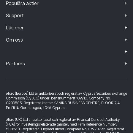
+
Populära aktier
+
Support
+
Läs mer
+
Om oss
+
+
Partners
eToro (Europe) Ltd är auktoriserat och reglerat av Cyprus Securities Exchange
Commission (CySEC) under licensnummer# 109/10. Company No.
C200585. Registrerat kontor: KANIKA BUSINESS CENTRE, FLOOR 7, 4
Profiti Ilia Germasogeia, 4046 Cyprus
eToro (UK) Ltd är auktoriserat och reglerat av Financial Conduct Authority
(FCA) för investeringsrelaterade tjänster, med Firm Reference Number:
583263. Registrerat i England under Company No. 07973792. Registrerat