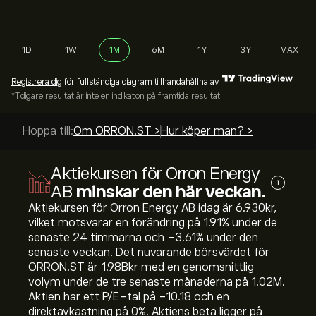
1D
1W
1M
6M
1Y
3Y
MAX
Registrera dig
för fullständiga diagram tillhandahållna av
*Tidigare resultat är inte en indikation på framtida resultat
Hoppa till:
Om ORRON.ST >
Hur köper man? >
Aktiekursen för Orron Energy
i
AB
minskar den här veckan.
Aktiekursen för Orron Energy AB idag är 6.930‎kr‎,
vilket motsvarar en förändring på ‎1.91‎% under de
senaste 24 timmarna och ‎-3.61‎% under den
senaste veckan. Det nuvarande börsvärdet för
ORRON.ST är 1.98B‎kr‎ med en genomsnittlig
volym under de tre senaste månaderna på 1.02M.
Aktien har ett P/E-tal på -10.18 och en
direktavkastning på 0%. Aktiens beta ligger på