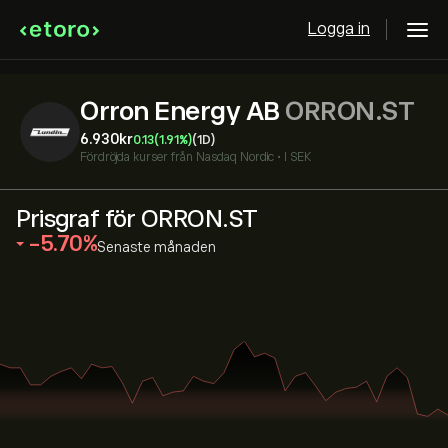
Logga in
Orron Energy AB
ORRON.ST
6.930‎kr‎
0.13
(1.91%)
(1D)
Fördröjda kurser från
Nasdaq Nordic
•
I SEK
Prisgraf för ORRON.ST
‎-5.70‎
Senaste månaden