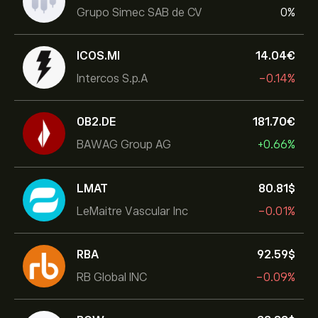
Grupo Simec SAB de CV
0%
ICOS.MI
14.04‎€‎
Intercos S.p.A
-0.14%
0B2.DE
181.70‎€‎
BAWAG Group AG
+0.66%
LMAT
80.81‎$‎
LeMaitre Vascular Inc
-0.01%
RBA
92.59‎$‎
RB Global INC
-0.09%