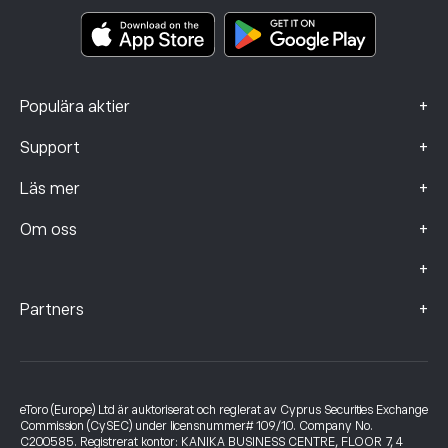
Smart Portfolios
Klagomålsdata (FCA-kunder)
+
Populära aktier
+
Support
+
Läs mer
+
Om oss
+
+
Partners
eToro (Europe) Ltd är auktoriserat och reglerat av Cyprus Securities Exchange
Commission (CySEC) under licensnummer# 109/10. Company No.
C200585. Registrerat kontor: KANIKA BUSINESS CENTRE, FLOOR 7, 4