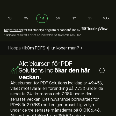
1D
1W
1M
6M
1Y
3Y
MAX
Registrera dig
för fullständiga diagram tillhandahållna av
*Tidigare resultat är inte en indikation på framtida resultat
Hoppa till:
Om PDFS >
Hur köper man? >
Aktiekursen för PDF
Solutions Inc
ökar den här
i
veckan.
Aktiekursen för PDF Solutions Inc idag är 49.45‎$‎,
vilket motsvarar en förändring på ‎7.73‎% under de
senaste 24 timmarna och ‎7.08‎% under den
senaste veckan. Det nuvarande börsvärdet för
PDFS är 2.07B‎$‎ med en genomsnittlig volym
under de tre senaste månaderna på 810106.46.
Aktien har ett P/E-tal på 195.92 och en