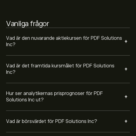
Baserat på rekommendationer från 5 analytiker för
Vanliga frågor
PDFS de senaste 3 månaderna är den övergripande
bedömningen Starkt köp
Vad är den nuvarande aktiekursen för PDF Solutions
+
Inc?
Vad är det framtida kursmålet för PDF Solutions
+
Inc?
Hur ser analytikernas prisprognoser för PDF
+
Solutions Inc ut?
+
Vad är börsvärdet för PDF Solutions Inc?