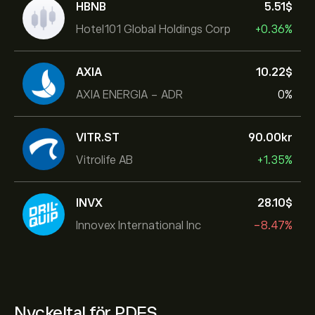
HBNB
5.51‎$‎
Hotel101 Global Holdings Corp
+0.36%
AXIA
10.22‎$‎
AXIA ENERGIA - ADR
0%
VITR.ST
90.00‎kr‎
Vitrolife AB
+1.35%
INVX
28.10‎$‎
Innovex International Inc
-8.47%
Nyckeltal för PDFS