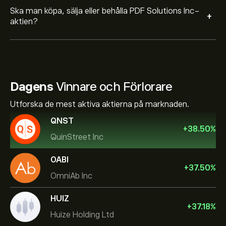
Ska man köpa, sälja eller behålla PDF Solutions Inc-
+
aktien?
Dagens
Vinnare och Förlorare
Utforska de mest aktiva aktierna på marknaden.
QNST
+
38.50
%
QuinStreet Inc
OABI
+
37.50
%
OmniAb Inc
HUIZ
+
37.18
%
Huize Holding Ltd