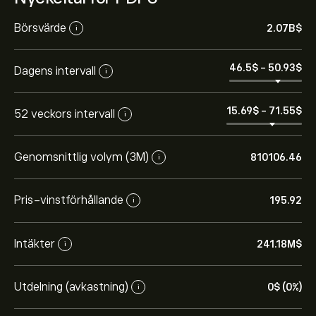
Börsvärde
2.07B‎$‎
i
46.5‎$‎
-
50.93‎$‎
Dagens intervall
i
15.69‎$‎
-
71.55‎$‎
52 veckors intervall
i
Genomsnittlig volym (3M)
810106.46
i
Pris-vinstförhållande
195.92
i
Intäkter
241.18M‎$‎
i
Utdelning (avkastning)
0‎$‎ (0%)
i