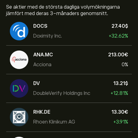
Se aktier med de största dagliga volymökningarna
jämfört med deras 3-månaders genomsnitt.
DOCS
27.40‎$‎
Doximity Inc.
+32.62%
ANA.MC
213.00‎€‎
Acciona
0%
DV
13.21‎$‎
DoubleVerify Holdings Inc
+12.81%
RHK.DE
13.30‎€‎
Rhoen Klinikum AG
+3.91%