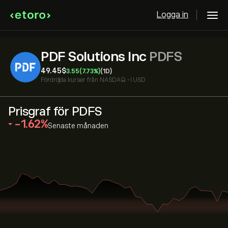
Logga in
PDF Solutions Inc
PDFS
49.45‎$‎
3.55
(7.73%)
(1D)
Fördröjda kurser från
NASDAQ
•
i USD
Prisgraf för PDFS
‎-1.62‎
Senaste månaden