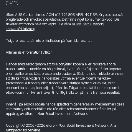
(“UAE”).
eToro AUS Capital Limited ACN 612 791 803 AFSL 491139. Kryptoassets är
oreglerade och mycket spekulativa. Det finns inget konsumentskydd. Du
riskerar att förlora hela ditt kapital. Se våra
Villkor
.
Se fullständig
ansvarsfriskrivning
Tidigare resultat är inte en indikation på framtida resultat.
Allmän riskinformation
|
Villkor
Handel med eToro genom att följa och/eller kopiera eller replikera andra
traders affärer innebär en hög risknivå, även när du följer och/eller kopierar
eller replikerar de bäst presterande traderna. Sådana risker inkluderar risken
att du kan följa/kopiera handelsbeslut från eventuellt oerfarna/icke-
professionella traders, eller traders vars slutliga syfte eller avsikt, eller
ekonomiska status, kan skilja sig från din. Tidigare resultat för en medlem i
eToro-communityn är inte en tillförlitlig indikator på hans framtida resultat.
Innehåll på eToros sociala handelsplattform genereras av medlemmar i dess
community och innehåller inte råd eller rekommendationer från eller på
uppdrag av eToro - Your Social Investment Network.
Copyright © 2006-2026 eToro - Your Social Investment Network, Alla
rättigheter förbehållna.