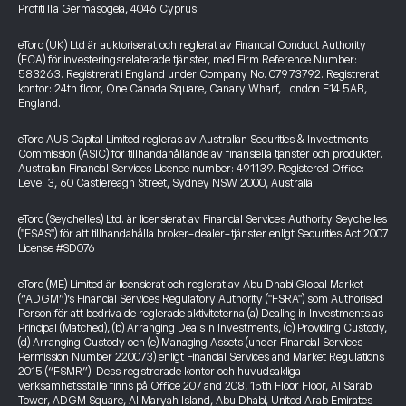
Profiti Ilia Germasogeia, 4046 Cyprus
eToro (UK) Ltd är auktoriserat och reglerat av Financial Conduct Authority
(FCA) för investeringsrelaterade tjänster, med Firm Reference Number:
583263. Registrerat i England under Company No. 07973792. Registrerat
kontor: 24th floor, One Canada Square, Canary Wharf, London E14 5AB,
England.
eToro AUS Capital Limited regleras av Australian Securities & Investments
Commission (ASIC) för tillhandahållande av finansiella tjänster och produkter.
Australian Financial Services Licence number: 491139. Registered Office:
Level 3, 60 Castlereagh Street, Sydney NSW 2000, Australia
eToro (Seychelles) Ltd. är licensierat av Financial Services Authority Seychelles
("FSAS") för att tillhandahålla broker-dealer-tjänster enligt Securities Act 2007
License #SD076
eToro (ME) Limited är licensierat och reglerat av Abu Dhabi Global Market
(“ADGM”)’s Financial Services Regulatory Authority ("FSRA") som Authorised
Person för att bedriva de reglerade aktiviteterna (a) Dealing in Investments as
Principal (Matched), (b) Arranging Deals in Investments, (c) Providing Custody,
(d) Arranging Custody och (e) Managing Assets (under Financial Services
Permission Number 220073) enligt Financial Services and Market Regulations
2015 (“FSMR”). Dess registrerade kontor och huvudsakliga
verksamhetsställe finns på Office 207 and 208, 15th Floor Floor, Al Sarab
Tower, ADGM Square, Al Maryah Island, Abu Dhabi, United Arab Emirates