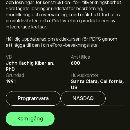
och lösningar för konstruktion-för-tillverkningsbarhet.
Företagets lösningar underlättar bearbetning,
modellering och övervakning, med målet att förbättra
produktiviteten och effektiviteten i produktionen av
integrerade kretsar.
Håll dig uppdaterad om aktiekursen för PDFS genom
att lägga till den i din eToro-bevakningslista.
Aktiekursen live för PDFS är 49.45‎$‎.
VD
Anställda
John Kachig Kibarian,
600
PhD
Det genomsnittliga kursmålet för PDF Solutions Inc är
Grundad
Huvudkontor
49.45‎$‎.
Registrera dig
hos eToro för att få detaljerade
1991
Santa Clara, California,
prisprognoser och kursmål från framstående
US
aktieanalytiker.
Programvara
NASDAQ
Aktieanalytiker erbjuder prisprognoser för PDF
Solutions Inc baserat på marknadstrender, finansiella
rapporter och förväntad tillväxt. Se den senaste
Kom igång
prognosen för framtida prisrörelser.
Börsvärdet för PDF Solutions Inc är 2.07B‎$‎