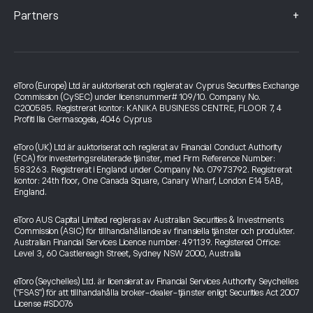
+
Partners
eToro (Europe) Ltd är auktoriserat och reglerat av Cyprus Securities Exchange
Commission (CySEC) under licensnummer# 109/10. Company No.
C200585. Registrerat kontor: KANIKA BUSINESS CENTRE, FLOOR 7, 4
Profiti Ilia Germasogeia, 4046 Cyprus
eToro (UK) Ltd är auktoriserat och reglerat av Financial Conduct Authority
(FCA) för investeringsrelaterade tjänster, med Firm Reference Number:
583263. Registrerat i England under Company No. 07973792. Registrerat
kontor: 24th floor, One Canada Square, Canary Wharf, London E14 5AB,
England.
eToro AUS Capital Limited regleras av Australian Securities & Investments
Commission (ASIC) för tillhandahållande av finansiella tjänster och produkter.
Australian Financial Services Licence number: 491139. Registered Office:
Level 3, 60 Castlereagh Street, Sydney NSW 2000, Australia
eToro (Seychelles) Ltd. är licensierat av Financial Services Authority Seychelles
("FSAS") för att tillhandahålla broker-dealer-tjänster enligt Securities Act 2007
License #SD076