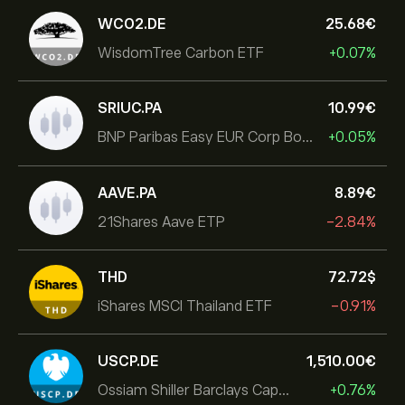
WCO2.DE
25.68‎€‎
WisdomTree Carbon ETF
+0.07%
SRIUC.PA
10.99‎€‎
BNP Paribas Easy EUR Corp Bond SRI Fossil Free Ult
+0.05%
AAVE.PA
8.89‎€‎
21Shares Aave ETP
-2.84%
THD
72.72‎$‎
iShares MSCI Thailand ETF
-0.91%
USCP.DE
1,510.00‎€‎
Ossiam Shiller Barclays Cape US Sector Value TR
+0.76%