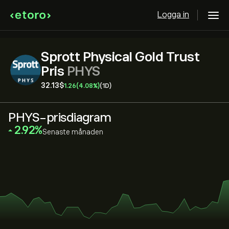
Logga in
Sprott Physical Gold Trust
Pris
PHYS
32.13‎$‎
1.26
(4.08%)
(1D)
PHYS-prisdiagram
‎2.92‎
Senaste månaden