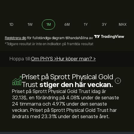
1D
1W
1M
6M
1Y
3Y
MAX
Registrera dig
för fullständiga diagram tillhandahållna av
*Tidigare resultat är inte en indikation på framtida resultat
Hoppa till:
Om PHYS >
Hur köper man? >
Priset på Sprott Physical Gold
i
Trust
stiger den här veckan.
Priset på Sprott Physical Gold Trust idag är
32.13‎$‎, en förändring på ‎4.08‎% under de senaste
24 timmarna och ‎4.97‎% under den senaste
veckan. Priset på Sprott Physical Gold Trust har
ändrats med ‎23.31‎% under det senaste året.