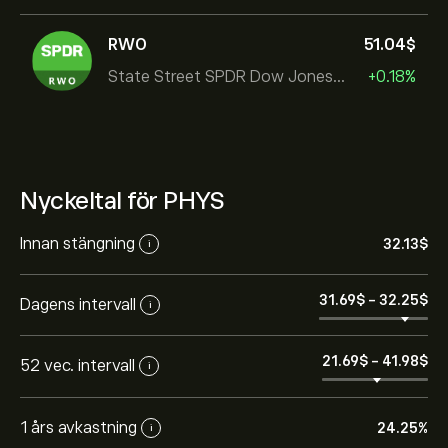
RWO
51.04‎$‎
State Street SPDR Dow Jones Global
+0.18%
Nyckeltal för PHYS
Innan stängning
32.13‎$‎
i
31.69‎$‎
-
32.25‎$‎
Dagens intervall
i
21.69‎$‎
-
41.98‎$‎
52 vec. intervall
i
1 års avkastning
24.25%
i