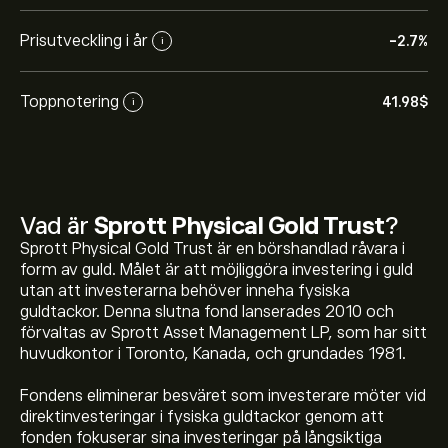
Prisutveckling i år
-2.7%
i
Toppnotering
41.98‎$‎
i
Vad är
Sprott Physical Gold Trust
?
Sprott Physical Gold Trust är en börshandlad råvara i
form av guld. Målet är att möjliggöra investering i guld
utan att investerarna behöver inneha fysiska
guldtackor. Denna slutna fond lanserades 2010 och
förvaltas av Sprott Asset Management LP, som har sitt
huvudkontor i Toronto, Kanada, och grundades 1981.
Fondens eliminerar besväret som investerare möter vid
direktinvesteringar i fysiska guldtackor genom att
Det aktuella priset på PHYS är 32.13‎$‎
fonden fokuserar sina investeringar på långsiktiga