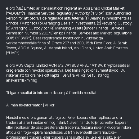
eToro (ME) Limited är licensierat och reglerat av Abu Dhabi Global Market
(“ADGM”)’s Financial Services Regulatory Authority ("FSRA") som Authorised
Person för att bedriva de reglerade aktiviteterna (a) Dealing in Investments as
Principal (Matched), (b) Arranging Deals in Investments, (c) Providing Custody,
(d) Arranging Custody och (e) Managing Assets (under Financial Services
Permission Number 220073) enligt Financial Services and Market Regulations
2015 (“FSMR”). Dess registrerade kontor och huvudsakliga
verksamhetsställe finns på Office 207 and 208, 15th Floor Floor, Al Sarab
Tower, ADGM Square, Al Maryah Island, Abu Dhabi, United Arab Emirates
(“UAE”).
eToro AUS Capital Limited ACN 612 791 803 AFSL 491139. Kryptoassets är
oreglerade och mycket spekulativa. Det finns inget konsumentskydd. Du
riskerar att förlora hela ditt kapital. Se våra
Villkor
.
Se fullständig
ansvarsfriskrivning
Tidigare resultat är inte en indikation på framtida resultat.
Allmän riskinformation
|
Villkor
Handel med eToro genom att följa och/eller kopiera eller replikera andra
traders affärer innebär en hög risknivå, även när du följer och/eller kopierar
eller replikerar de bäst presterande traderna. Sådana risker inkluderar risken
att du kan följa/kopiera handelsbeslut från eventuellt oerfarna/icke-
professionella traders, eller traders vars slutliga syfte eller avsikt, eller