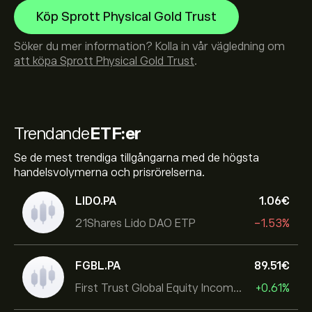
Köp Sprott Physical Gold Trust
Söker du mer information? Kolla in vår vägledning om
att köpa Sprott Physical Gold Trust
.
Trendande
ETF:er
Se de mest trendiga tillgångarna med de högsta
handelsvolymerna och prisrörelserna.
LIDO.PA
1.06‎€‎
21Shares Lido DAO ETP
-1.53%
FGBL.PA
89.51‎€‎
First Trust Global Equity Income UCITS ETF
+0.61%