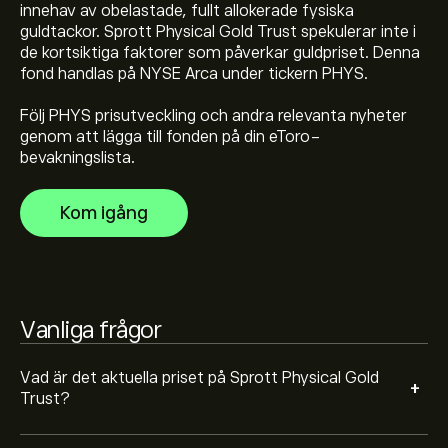
innehav av obelastade, fullt allokerade fysiska
guldtackor. Sprott Physical Gold Trust spekulerar inte i
de kortsiktiga faktorer som påverkar guldpriset. Denna
Sprott Physical Gold Trusts toppnotering är 41.98‎$‎
fond handlas på NYSE Arca under tickern PHYS.
Följ PHYS prisutveckling och andra relevanta nyheter
genom att lägga till fonden på din eToro-
Välj tidsramen "1D" eller "1W" på eToro-diagrammet
bevakningslista.
och zooma ut för att se de historiska prisrörelserna för
Sprott Physical Gold Trust. Priset på Sprott Physical
Kom igång
Gold Trust har fluktuerat mellan 6.07‎$‎ under det
För att köpa PHYS, besök sidan "Sprott Physical Gold
senaste året.
Trust (PHYS)" eToros hemsida. När du har skapat ett
konto och satt in pengar klickar du på "Handla"-
knappen och bestämmer hur mycket Sprott Physical
Gold Trust du vill köpa. Du kan också lägga en order
Vanliga frågor
som kommer att köpa PHYS till ett angivet pris i
framtiden.
Vad är det aktuella priset på Sprott Physical Gold
+
Trust?