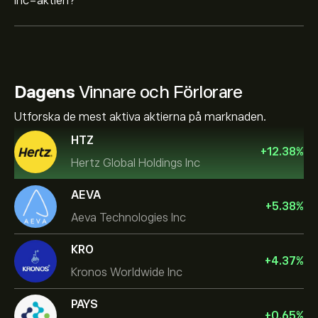
Inc-aktien?
Dagens
Vinnare och Förlorare
Utforska de mest aktiva aktierna på marknaden.
HTZ
+
12.38
%
Hertz Global Holdings Inc
AEVA
+
5.38
%
Aeva Technologies Inc
KRO
+
4.37
%
Kronos Worldwide Inc
PAYS
+
0.65
%