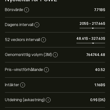
Börsvärde
7.71B‎$‎
i
205‎$‎
-
217.66‎$‎
Dagens intervall
i
48.61‎$‎
-
327.63‎$‎
52 veckors intervall
i
Genomsnittlig volym (3M)
764744.48
i
Pris-vinstförhållande
40.52
i
Intäkter
1.16B‎$‎
i
Utdelning (avkastning)
0.9‎$‎ (0%)
i