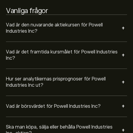
Baserat på rekommendationer från 2 analytiker för
Vanliga frågor
POWL de senaste 3 månaderna är den övergripande
bedömningen Måttligt köp
Vad är den nuvarande aktiekursen för Powell
+
Industries Inc?
Vad är det framtida kursmålet för Powell Industries
+
Inc?
Hur ser analytikernas prisprognoser för Powell
+
Industries Inc ut?
+
Vad är börsvärdet för Powell Industries Inc?
Ska man köpa, sälja eller behålla Powell Industries
+