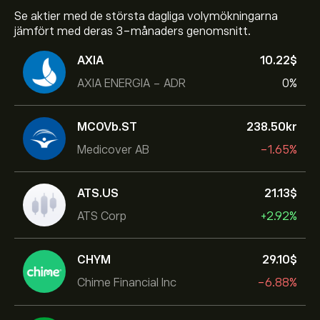
Se aktier med de största dagliga volymökningarna
jämfört med deras 3-månaders genomsnitt.
AXIA
10.22‎$‎
AXIA ENERGIA - ADR
0%
MCOVb.ST
238.50‎kr‎
Medicover AB
-1.65%
ATS.US
21.13‎$‎
ATS Corp
+2.92%
CHYM
29.10‎$‎
Chime Financial Inc
-6.88%