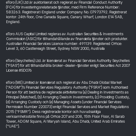
eToro (UK) Ltd är auktoriserat och reglerat av Financial Conduct Authority
(FCA) för investeringsrelaterade tjänster, med Firm Reference Number:
583263. Registrerat i England under Company No. 07973792. Registrerat
kontor: 24th floor, One Canada Square, Canary Wharf, London E14 5AB,
England.
eToro AUS Capital Limited regleras av Australian Securities & Investments
Commission (ASIC) för tillhandahållande av finansiella tjänster och produkter.
Australian Financial Services Licence number: 491139. Registered Office:
Level 3, 60 Castlereagh Street, Sydney NSW 2000, Australia
eToro (Seychelles) Ltd. är licensierat av Financial Services Authority Seychelles
("FSAS") för att tillhandahålla broker-dealer-tjänster enligt Securities Act 2007
License #SD076
eToro (ME) Limited är licensierat och reglerat av Abu Dhabi Global Market
(“ADGM”)’s Financial Services Regulatory Authority ("FSRA") som Authorised
Person för att bedriva de reglerade aktiviteterna (a) Dealing in Investments as
Principal (Matched), (b) Arranging Deals in Investments, (c) Providing Custody,
(d) Arranging Custody och (e) Managing Assets (under Financial Services
Permission Number 220073) enligt Financial Services and Market Regulations
2015 (“FSMR”). Dess registrerade kontor och huvudsakliga
verksamhetsställe finns på Office 207 and 208, 15th Floor Floor, Al Sarab
Tower, ADGM Square, Al Maryah Island, Abu Dhabi, United Arab Emirates
(“UAE”).