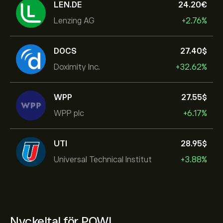
LEN.DE
24.20‎€‎
Lenzing AG
+2.76%
DOCS
27.40‎$‎
Doximity Inc.
+32.62%
WPP
27.55‎$‎
WPP plc
+6.17%
UTI
28.95‎$‎
Universal Technical Institut
+3.88%
Nyckeltal för POWL