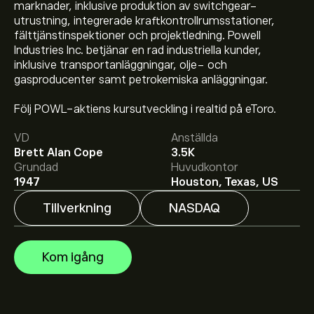
marknader, inklusive produktion av switchgear-
utrustning, integrerade kraftkontrollrumsstationer,
fälttjänstinspektioner och projektledning. Powell
Industries Inc. betjänar en rad industriella kunder,
inklusive transportanläggningar, olje- och
gasproducenter samt petrokemiska anläggningar.
Aktiekursen live för POWL är 211.56‎$‎.
Följ POWL-aktiens kursutveckling i realtid på eToro.
VD
Anställda
Det genomsnittliga kursmålet för Powell Industries Inc
Brett Alan Cope
3.5K
är 211.56‎$‎.
Registrera dig
hos eToro för att få
Grundad
Huvudkontor
detaljerade prisprognoser och kursmål från
1947
Houston, Texas, US
framstående aktieanalytiker.
Tillverkning
NASDAQ
Aktieanalytiker erbjuder prisprognoser för Powell
Industries Inc baserat på marknadstrender, finansiella
rapporter och förväntad tillväxt. Se den senaste
Kom igång
prognosen för framtida prisrörelser.
Börsvärdet för Powell Industries Inc är 7.71B‎$‎