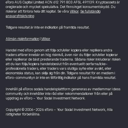
eToro AUS Capital Limited ACN 612 791 803 AFSL 491139. Kryptoassets är
oreglerade och mycket spekulativa. Det finns inget konsumentskydd. Du
riskerar att förlora hela ditt kapital. Se våra
Villkor
.
Se fullständig
ansvarsfriskrivning
Tidigare resultat är inte en indikation på framtida resultat.
Allmän riskinformation
|
Villkor
Handel med eToro genom att följa och/eller kopiera eller replikera andra
traders affärer innebär en hög risknivå, även när du följer och/eller kopierar
eller replikerar de bäst presterande traderna. Sådana risker inkluderar risken
att du kan följa/kopiera handelsbeslut från eventuellt oerfarna/icke-
professionella traders, eller traders vars slutliga syfte eller avsikt, eller
ekonomiska status, kan skilja sig från din. Tidigare resultat för en medlem i
eToro-communityn är inte en tillförlitlig indikator på hans framtida resultat.
Innehåll på eToros sociala handelsplattform genereras av medlemmar i dess
community och innehåller inte råd eller rekommendationer från eller på
uppdrag av eToro - Your Social Investment Network.
Copyright © 2006-2026 eToro - Your Social Investment Network, Alla
rättigheter förbehållna.