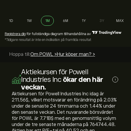
1D
1W
1M
6M
1Y
3Y
MAX
Registrera dig
för fullständiga diagram tillhandahållna av
*Tidigare resultat är inte en indikation på framtida resultat
Hoppa till:
Om POWL >
Hur köper man? >
Aktiekursen för Powell
Industries Inc
ökar den här
i
veckan.
Aktiekursen för Powell Industries Inc idag är
211.56‎$‎, vilket motsvarar en förändring på ‎2.03‎%
under de senaste 24 timmarna och ‎1.44‎% under
den senaste veckan. Det nuvarande börsvärdet
för POWL är 7.71B‎$‎ med en genomsnittlig volym
under de tre senaste månaderna på 764744.48.
Aktien har ett P/E-tal på 40.52 och en