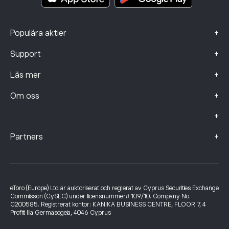
+
Populära aktier
+
Support
+
Läs mer
+
Om oss
+
+
Partners
eToro (Europe) Ltd är auktoriserat och reglerat av Cyprus Securities Exchange
Commission (CySEC) under licensnummer# 109/10. Company No.
C200585. Registrerat kontor: KANIKA BUSINESS CENTRE, FLOOR 7, 4
Profiti Ilia Germasogeia, 4046 Cyprus