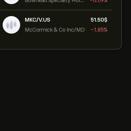
Bowhead Specialty Holdings Inc
-0.09%
MKC/V.US
51.50‎$‎
McCormick & Co Inc/MD
-1.85%