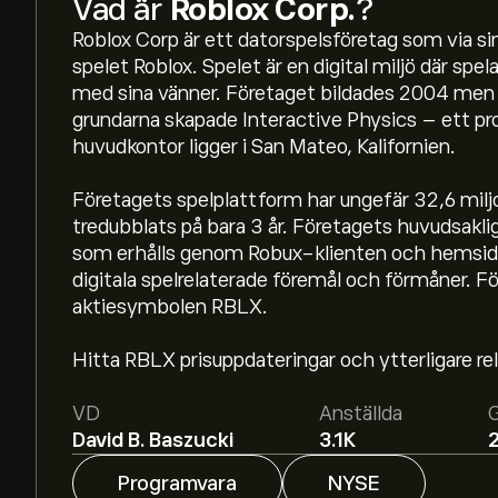
Vad är
Roblox Corp.
?
Roblox Corp är ett datorspelsföretag som via si
spelet Roblox. Spelet är en digital miljö där spel
med sina vänner. Företaget bildades 2004 men h
grundarna skapade Interactive Physics – ett pr
huvudkontor ligger i San Mateo, Kalifornien.
Företagets spelplattform har ungefär 32,6 miljo
tredubblats på bara 3 år. Företagets huvudsakl
som erhålls genom Robux-klienten och hemsidan
Aktiekursen live för RBLX är 36.70‎$‎.
digitala spelrelaterade föremål och förmåner. F
aktiesymbolen RBLX.
Det genomsnittliga kursmålet för Roblox Corp. ä
Hitta RBLX prisuppdateringar och ytterligare re
detaljerade prisprognoser och kursmål från fram
VD
Anställda
Aktieanalytiker erbjuder prisprognoser för Robl
David B. Baszucki
3.1K
finansiella rapporter och förväntad tillväxt. Se
prisrörelser.
Programvara
NYSE