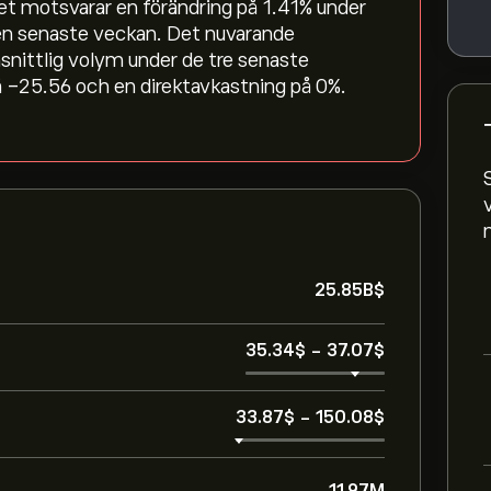
ket motsvarar en förändring på ‎1.41‎% under
en senaste veckan. Det nuvarande
nittlig volym under de tre senaste
 -25.56 och en direktavkastning på 0%.
25.85B‎$‎
35.34‎$‎
-
37.07‎$‎
33.87‎$‎
-
150.08‎$‎
11.97M