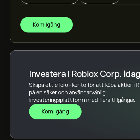
Börsvärdet för Roblox Corp. är 25.85B‎$‎
Baserat på rekommendationer från 18 analytike
Kom igång
övergripande bedömningen Måttligt köp
Investera i Roblox Corp.
ida
Skapa ett eToro-konto för att köpa aktier i
på en säker och användarvänlig
investeringsplattform med flera tillgångar.
Kom igång