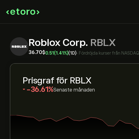
Roblox Corp.
RBLX
36.70‎$‎
0.51
(1.41%)
(1D)
•
Fördröjda kurser från
NASDA
Prisgraf för RBLX
‎-36.61‎
Senaste månaden