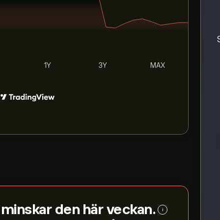
1Y
3Y
MAX
.
minskar den här veckan.
i