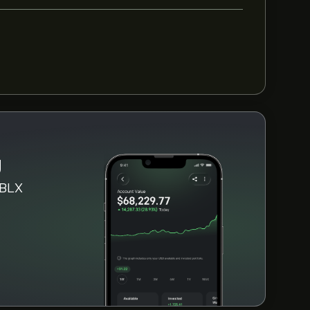
r för RBLX de senaste 3 månaderna är den
g
 RBLX