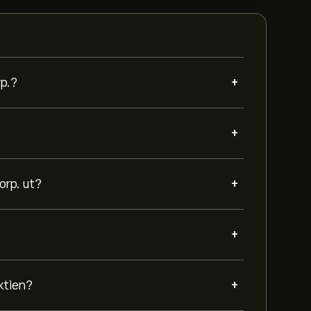
+
rp.?
+
+
orp. ut?
+
+
ktien?