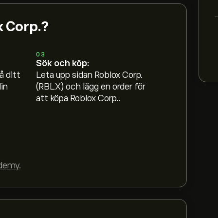
x Corp.?
03
Sök och köp:
å ditt
Leta upp sidan Roblox Corp.
in
(RBLX) och lägg en order för
att köpa Roblox Corp..
demy
.