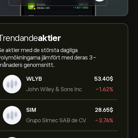
Trendande
aktier
Se aktier med de största dagliga
volymökningarna jämfört med deras 3-
månaders genomsnitt.
WLYB
53.40‎$‎
John Wiley & Sons Inc
-1.62%
SIM
28.65‎$‎
Grupo Simec SAB de CV
-3.76%