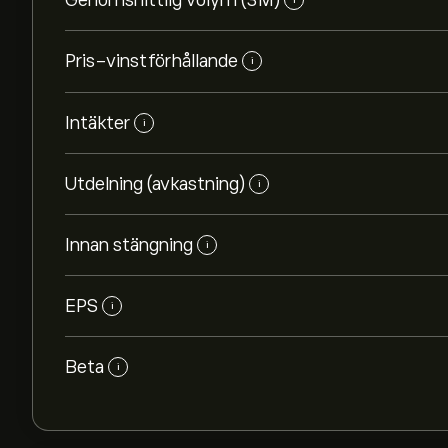
Genomsnittlig volym (3M)
Pris-vinstförhållande
i
Intäkter
i
Utdelning (avkastning)
i
Innan stängning
i
EPS
i
Beta
i