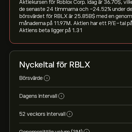
Aktiekursen för Roblox Corp. idag är 36.70‎$‎, vil
de senaste 24 timmarna och ‎-24.52‎% under d
börsvärdet för RBLX är 25.85B‎$‎ med en genoms
månaderna på 11.97M. Aktien har ett P/E-tal på
Aktiens beta ligger på 1.31
Nyckeltal för RBLX
Börsvärde
i
Dagens intervall
i
52 veckors intervall
i
i