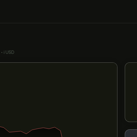
Q
•
i USD