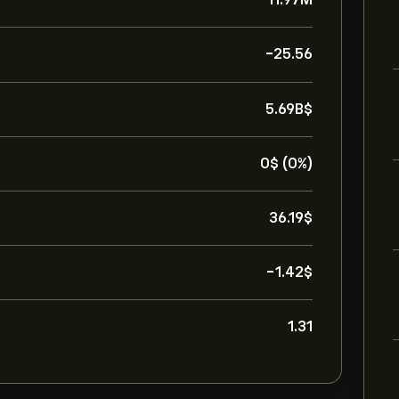
-25.56
5.69B‎$‎
0‎$‎ (0%)
36.19‎$‎
-1.42‎$‎
1.31