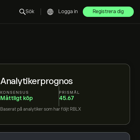
Sök
Logga in
Registrera dig
Analytikerprognos
KONSENSUS
PRISMÅL
Måttligt köp
45.67
Baserat på
analytiker som har följt
RBLX