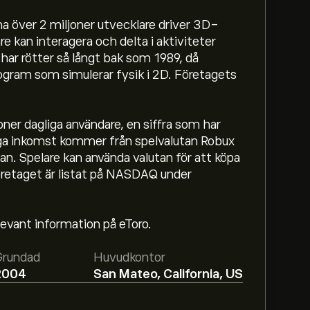
na över 2 miljoner utvecklare driver 3D-
are kan interagera och delta i aktiviteter
ar rötter så långt bak som 1989, då
ogram som simulerar fysik i 2D. Företagets
ner dagliga användare, en siffra som har
iga inkomst kommer från spelvalutan Robux
. Spelare kan använda valutan för att köpa
öretaget är listat på NASDAQ under
r 36.70‎$‎.
Registrera dig
hos eToro för att få
levant information på eToro.
stående aktieanalytiker.
Grundad
Huvudkontor
ox Corp. baserat på marknadstrender,
2004
San Mateo, California, US
 den senaste prognosen för framtida