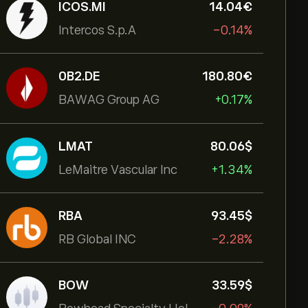
ICOS.MI
14.04‎€‎
Intercos S.p.A
-0.14%
0B2.DE
180.80‎€‎
BAWAG Group AG
+0.17%
LMAT
80.06‎$‎
LeMaitre Vascular Inc
+1.34%
RBA
93.45‎$‎
RB Global INC
-2.28%
BOW
33.59‎$‎