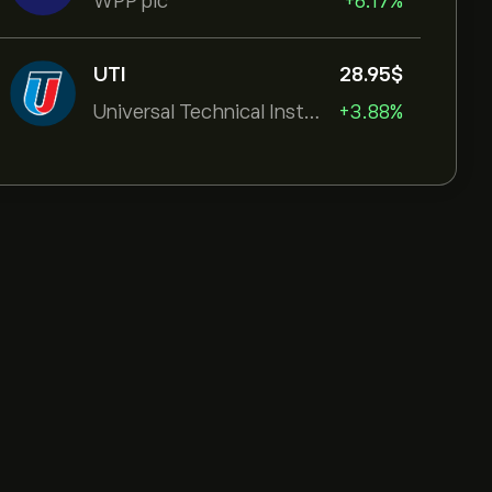
WPP plc
+6.17%
UTI
28.95‎$‎
Universal Technical Institut
+3.88%