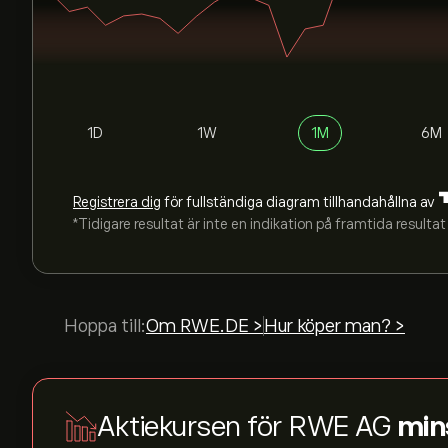
1D
1W
1M
6M
Registrera dig
för fullständiga diagram tillhandahållna av
*Tidigare resultat är inte en indikation på framtida resultat
Hoppa till:
Om RWE.DE >
Hur köper man? >
Aktiekursen för RWE AG
min