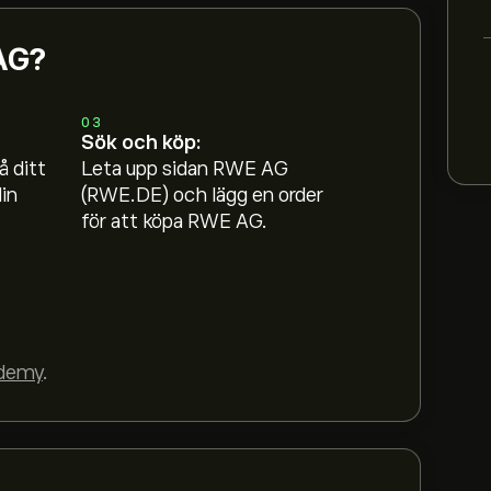
 AG?
03
Sök och köp:
å ditt
Leta upp sidan RWE AG
in
(RWE.DE) och lägg en order
för att köpa RWE AG.
demy
.