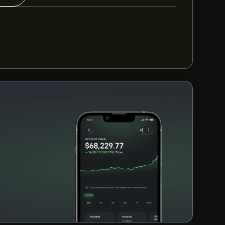
er för RWE.DE de senaste 3 månaderna är