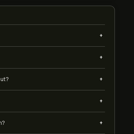
+
+
+
 ut?
+
+
n?