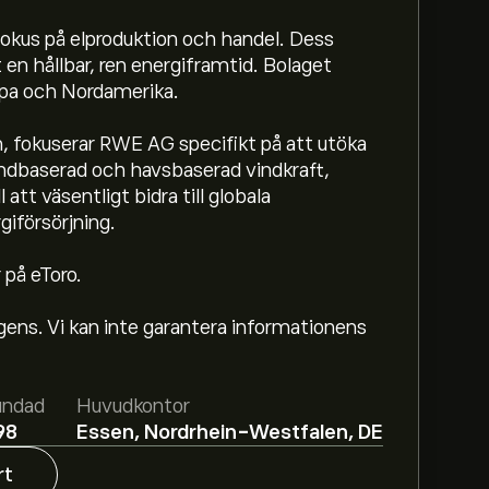
okus på elproduktion och handel. Dess
 en hållbar, ren energiframtid. Bolaget
opa och Nordamerika.
, fokuserar RWE AG specifikt på att utöka
 landbaserad och havsbaserad vindkraft,
 att väsentligt bidra till globala
giförsörjning.
 på eToro.
ligens. Vi kan inte garantera informationens
.38‎€‎.
Registrera dig
hos eToro för att få
stående aktieanalytiker.
undad
Huvudkontor
AG baserat på marknadstrender, finansiella
98
Essen, Nordrhein-Westfalen, DE
 prognosen för framtida prisrörelser.
rt