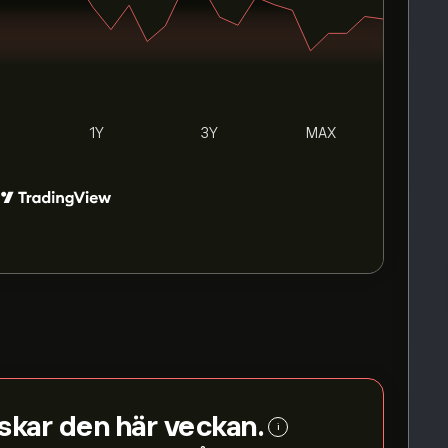
1Y
3Y
MAX
skar den här veckan.
i