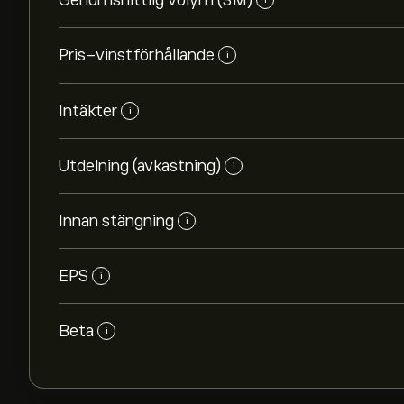
Genomsnittlig volym (3M)
Pris-vinstförhållande
i
Intäkter
i
Utdelning (avkastning)
i
Innan stängning
i
EPS
i
Beta
i