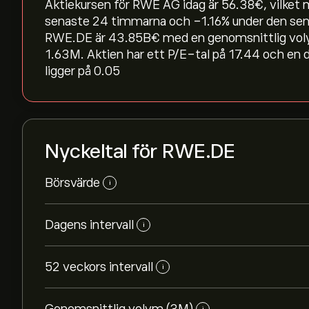
Aktiekursen för RWE AG idag är 56.38‎€‎, vilket m
senaste 24 timmarna och ‎-1.16‎% under den se
RWE.DE är 43.85B‎€‎ med en genomsnittlig vol
1.63M. Aktien har ett P/E-tal på 17.44 och en 
ligger på 0.05
Nyckeltal för RWE.DE
Börsvärde
i
Dagens intervall
i
52 veckors intervall
i
i