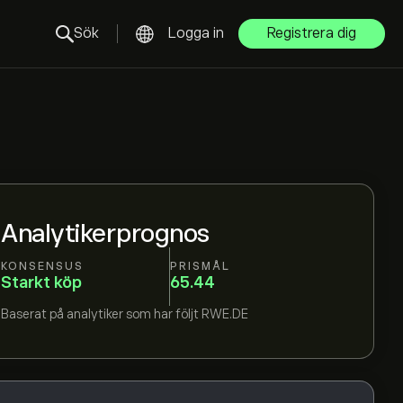
Sök
Logga in
Registrera dig
Analytikerprognos
KONSENSUS
PRISMÅL
Starkt köp
65.44
Baserat på
analytiker som har följt
RWE.DE