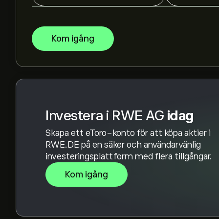
Börsvärdet för RWE AG är 43.85B‎€‎
Baserat på rekommendationer från 10 analytik
Kom igång
den övergripande bedömningen Starkt köp
Investera i RWE AG
idag
Skapa ett eToro-konto för att köpa aktier i
RWE.DE på en säker och användarvänlig
investeringsplattform med flera tillgångar.
Kom igång