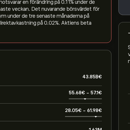
otsvarar en förändring på ‎0.11‎% under de
naste veckan. Det nuvarande börsvärdet för
ym under de tre senaste månaderna på
direktavkastning på 0.02%. Aktiens beta
43.85B‎€‎
55.68‎€‎
-
57.1‎€‎
28.05‎€‎
-
61.98‎€‎
1.63M