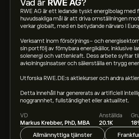
Vad är
RWE AG
?
RWE AG är ett ledande tyskt energibolag med f
huvudsakliga mål är att driva omställningen mot
verkar globalt, med en betydande närvaro i Eur
Verksamt inom försörjnings- och energisektorn
sin portfölj av förnybara energikällor, inklusive
solenergi och vattenkraft. Dess arbete syftar till
avkolningsinsatser och säkerställa en trygg ener
Aktiekursen live för RWE.DE är 56.38‎€‎.
Utforska RWE.DE:s aktiekurser och andra aktier
Detta innehåll har genererats av artificiell intel
Det genomsnittliga kursmålet för RWE AG är 56
noggrannhet, fullständighet eller aktualitet.
detaljerade prisprognoser och kursmål från fram
VD
Anställda
Gr
Aktieanalytiker erbjuder prisprognoser för RWE 
Markus Krebber, PhD, MBA
20.1K
18
rapporter och förväntad tillväxt. Se den senaste
Allmännyttiga tjänster
Frankfu