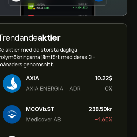
Trendande
aktier
Se aktier med de största dagliga
volymökningarna jämfört med deras 3-
månaders genomsnitt.
AXIA
10.22‎$‎
AXIA ENERGIA - ADR
0%
MCOVb.ST
238.50‎kr‎
Medicover AB
-1.65%