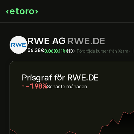
RWE AG
RWE.DE
56.38‎€‎
0.06
(0.11%)
(1D)
•
Fördröjda kurser från
Xetra
•
i
Prisgraf för RWE.DE
‎-1.98‎
Senaste månaden