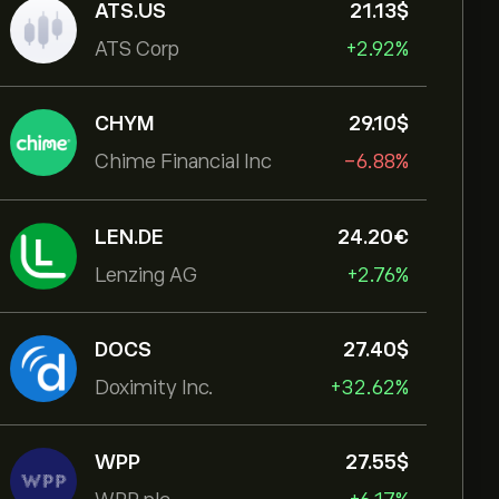
ATS.US
21.13‎$‎
ATS Corp
+2.92%
CHYM
29.10‎$‎
Chime Financial Inc
-6.88%
LEN.DE
24.20‎€‎
Lenzing AG
+2.76%
DOCS
27.40‎$‎
Doximity Inc.
+32.62%
WPP
27.55‎$‎