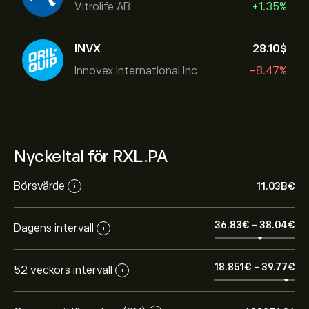
Vitrolife AB
+1.35%
INVX
28.10‎$‎
Innovex International Inc
-8.47%
Nyckeltal för RXL.PA
Börsvärde
11.03B‎€‎
i
36.83‎€‎
-
38.04‎€‎
Dagens intervall
i
18.851‎€‎
-
39.77‎€‎
52 veckors intervall
i