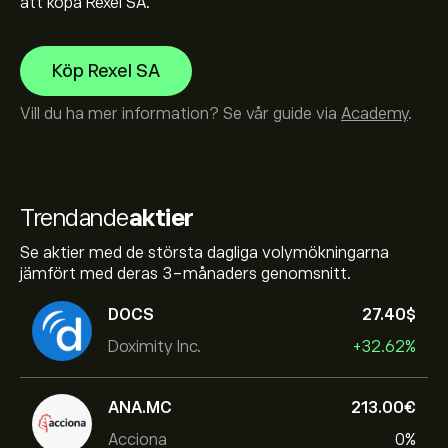
att köpa Rexel SA.
Köp Rexel SA
Vill du ha mer information? Se vår guide via
Academy
.
Trendande
aktier
Se aktier med de största dagliga volymökningarna
jämfört med deras 3-månaders genomsnitt.
DOCS
27.40‎$‎
Doximity Inc.
+32.62%
ANA.MC
213.00‎€‎
Acciona
0%