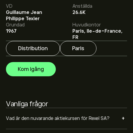
VD
Anställda
Guillaume Jean
26.6K
Det genomsnittliga kursmålet för Rexel SA är 37.510‎€‎.
Philippe Texier
Registrera dig
hos eToro för att få detaljerade
Grundad
Huvudkontor
prisprognoser och kursmål från framstående
1967
Paris, Ile-de-France,
aktieanalytiker.
Aktieanalytiker erbjuder prisprognoser för Rexel SA
FR
baserat på marknadstrender, finansiella rapporter och
förväntad tillväxt. Se den senaste prognosen för
Distribution
Paris
framtida prisrörelser.
Börsvärdet för Rexel SA är 11.03B‎€‎
Kom igång
Vanliga frågor
+
Vad är den nuvarande aktiekursen för Rexel SA?