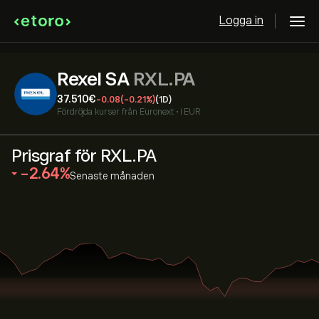
Logga in
Rexel SA
RXL.PA
37.510‎€‎
-0.08
(-0.21%)
(1D)
Fördröjda kurser från
Euronext
•
i EUR
Prisgraf för RXL.PA
‎-2.64‎
Senaste månaden