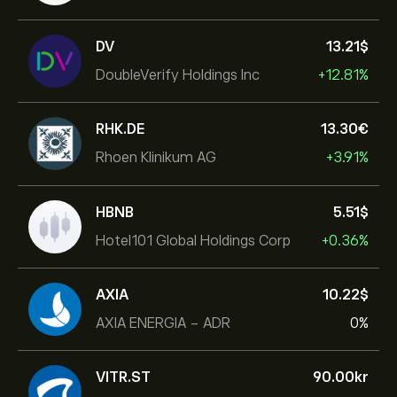
DV
13.21‎$‎
DoubleVerify Holdings Inc
+12.81%
RHK.DE
13.30‎€‎
Rhoen Klinikum AG
+3.91%
HBNB
5.51‎$‎
Hotel101 Global Holdings Corp
+0.36%
AXIA
10.22‎$‎
AXIA ENERGIA - ADR
0%
VITR.ST
90.00‎kr‎