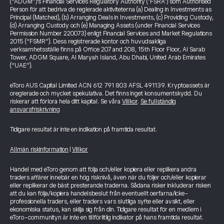
(“ADGM”)’s Financial Services Regulatory Authority ("FSRA") som Authorised
Person för att bedriva de reglerade aktiviteterna (a) Dealing in Investments as
Principal (Matched), (b) Arranging Deals in Investments, (c) Providing Custody,
(d) Arranging Custody och (e) Managing Assets (under Financial Services
Permission Number 220073) enligt Financial Services and Market Regulations
2015 (“FSMR”). Dess registrerade kontor och huvudsakliga
verksamhetsställe finns på Office 207 and 208, 15th Floor Floor, Al Sarab
Tower, ADGM Square, Al Maryah Island, Abu Dhabi, United Arab Emirates
(“UAE”).
eToro AUS Capital Limited ACN 612 791 803 AFSL 491139. Kryptoassets är
oreglerade och mycket spekulativa. Det finns inget konsumentskydd. Du
riskerar att förlora hela ditt kapital. Se våra
Villkor
.
Se fullständig
ansvarsfriskrivning
Tidigare resultat är inte en indikation på framtida resultat.
Allmän riskinformation
|
Villkor
Handel med eToro genom att följa och/eller kopiera eller replikera andra
traders affärer innebär en hög risknivå, även när du följer och/eller kopierar
eller replikerar de bäst presterande traderna. Sådana risker inkluderar risken
att du kan följa/kopiera handelsbeslut från eventuellt oerfarna/icke-
professionella traders, eller traders vars slutliga syfte eller avsikt, eller
ekonomiska status, kan skilja sig från din. Tidigare resultat för en medlem i
eToro-communityn är inte en tillförlitlig indikator på hans framtida resultat.