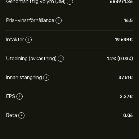
Genomsnittlig volym (3M)
688971.36
i
Pris-vinstförhållande
16.5
i
Intäkter
19.63B‎€‎
i
Utdelning (avkastning)
1.2‎€‎ (0.03%)
i
Innan stängning
37.51‎€‎
i
EPS
2.27‎€‎
i
Beta
0.06
i