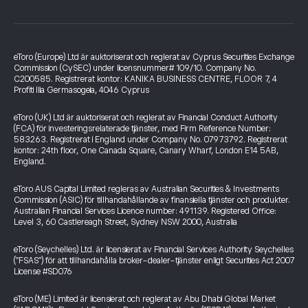
eToro (Europe) Ltd är auktoriserat och reglerat av Cyprus Securities Exchange
Commission (CySEC) under licensnummer# 109/10. Company No.
C200585. Registrerat kontor: KANIKA BUSINESS CENTRE, FLOOR 7, 4
Profiti Ilia Germasogeia, 4046 Cyprus
eToro (UK) Ltd är auktoriserat och reglerat av Financial Conduct Authority
(FCA) för investeringsrelaterade tjänster, med Firm Reference Number:
583263. Registrerat i England under Company No. 07973792. Registrerat
kontor: 24th floor, One Canada Square, Canary Wharf, London E14 5AB,
England.
eToro AUS Capital Limited regleras av Australian Securities & Investments
Commission (ASIC) för tillhandahållande av finansiella tjänster och produkter.
Australian Financial Services Licence number: 491139. Registered Office:
Level 3, 60 Castlereagh Street, Sydney NSW 2000, Australia
eToro (Seychelles) Ltd. är licensierat av Financial Services Authority Seychelles
("FSAS") för att tillhandahålla broker-dealer-tjänster enligt Securities Act 2007
License #SD076
eToro (ME) Limited är licensierat och reglerat av Abu Dhabi Global Market