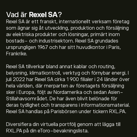
Vad är
Rexel SA
?
Rexel SA är ett franskt, internationellt verksam företag
som ägnar sig åt utveckling, produktion och försäljning
av elektriska produkter och lösningar, primärt inom
bostads- och industrisektorn. Rexel SA grundades
ursprungligen 1967 och har sitt huvudkontor i Paris,
Frankrike.
Rexel SA tillverkar bland annat kablar och routing,
belysning, klimatkontroll, verktyg och förnybar energi. I
juli 2022 har Rexel SA cirka 1 900 filialer i 24 länder över
hela världen, där merparten av företagets försäljning
sker i Europa, följt av Nordamerika och sedan Asien-
Stillahavsområdet. De har även blivit belönade för
deras tydlighet och transparens i informationsmaterial.
Rexel SA handlas på Parisbörsen under tickern RXL.PA.
Diversifiera din virtuella portfölj genom att lägga till
Aktiekursen live för RXL.PA är 37.510‎€‎.
RXL.PA på din eToro-bevakningslista.