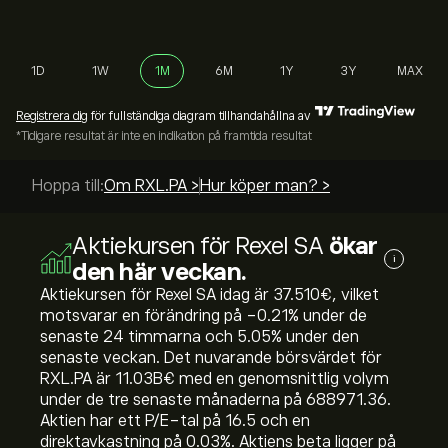
1D
1W
1M
6M
1Y
3Y
MAX
Registrera dig
för fullständiga diagram tillhandahållna av
*Tidigare resultat är inte en indikation på framtida resultat
Hoppa till:
Om RXL.PA >
Hur köper man? >
Aktiekursen för Rexel SA
ökar
i
den här veckan.
Aktiekursen för Rexel SA idag är 37.510‎€‎, vilket
motsvarar en förändring på ‎-0.21‎% under de
senaste 24 timmarna och ‎5.05‎% under den
senaste veckan. Det nuvarande börsvärdet för
RXL.PA är 11.03B‎€‎ med en genomsnittlig volym
under de tre senaste månaderna på 688971.36.
Aktien har ett P/E-tal på 16.5 och en
direktavkastning på 0.03%. Aktiens beta ligger på