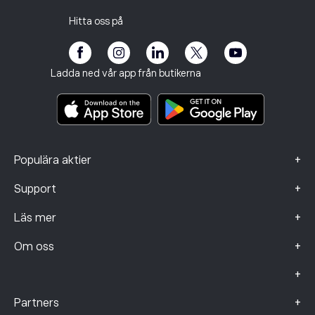
Skatterapport
Bjud in en vän
Våra kontor
Kundutsatthet
Reglering
Hitta oss på
eToro Akademi
Affiliate-program
Tillgänglighet
Riskinformation
eToro Club
Imprint
Regler och villkor
Investeringsförsäkring
Ladda ned vår app från butikerna
Viktiga informationsdokument
Smart Portfolios
Klagomålsdata (FCA-kunder)
+
Populära aktier
+
Support
+
Läs mer
+
Om oss
+
+
Partners