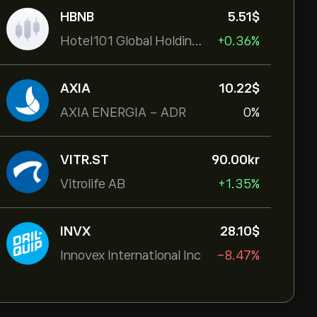
HBNB
5.51‎$‎
Hotel101 Global Holdings Corp
+0.36%
AXIA
10.22‎$‎
AXIA ENERGIA - ADR
0%
VITR.ST
90.00‎kr‎
Vitrolife AB
+1.35%
INVX
28.10‎$‎
Innovex International Inc
-8.47%