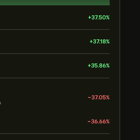
+
37.50
%
+
37.18
%
+
35.86
%
-37.05
%
A
-36.66
%