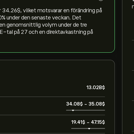
4.26‎$‎, vilket motsvarar en förändring på
0‎% under den senaste veckan. Det
en genomsnittlig volym under de tre
E-tal på 27 och en direktavkastning på
13.02B‎$‎
34.08‎$‎
-
35.08‎$‎
19.41‎$‎
-
47.15‎$‎