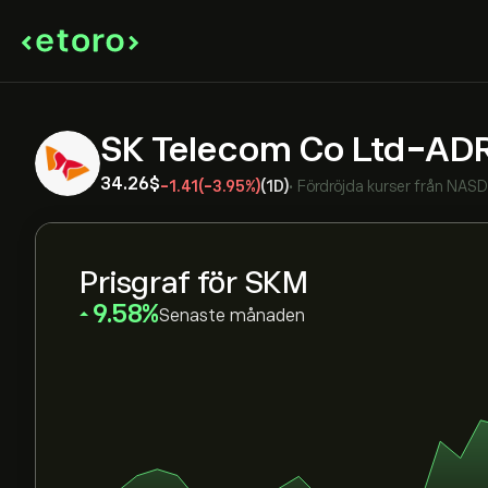
SK Telecom Co Ltd-AD
34.26‎$‎
-1.41
(-3.95%)
(1D)
•
Fördröjda kurser från
NAS
Prisgraf för SKM
‎9.58‎
Senaste månaden