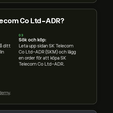
Telecom Co Ltd-ADR?
03
Sök och köp:
o Ltd-ADR är 34.26‎$‎.
Registrera dig
hos
å ditt
Leta upp sidan SK Telecom
ursmål från framstående aktieanalytiker.
in
Co Ltd-ADR (SKM) och lägg
en order för att köpa SK
 Telecom Co Ltd-ADR baserat på
Telecom Co Ltd-ADR.
äntad tillväxt. Se den senaste prognosen för
B‎$‎
demy
.