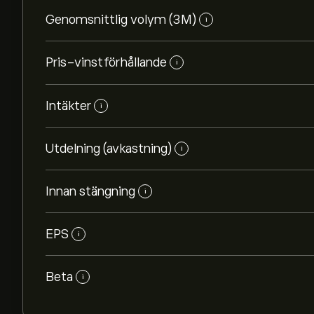
Genomsnittlig volym (3M)
i
Pris-vinstförhållande
i
Intäkter
i
Utdelning (avkastning)
i
Innan stängning
i
EPS
i
Beta
i