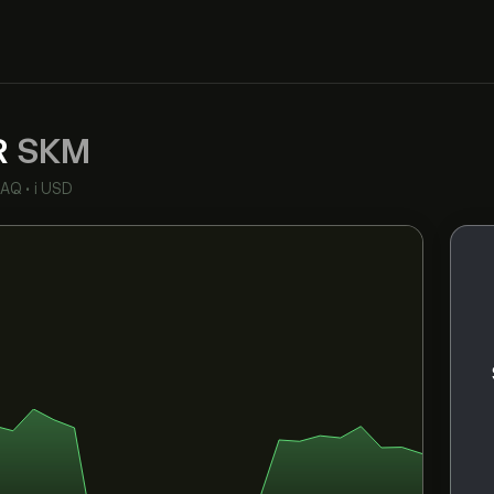
R
SKM
DAQ
•
i USD