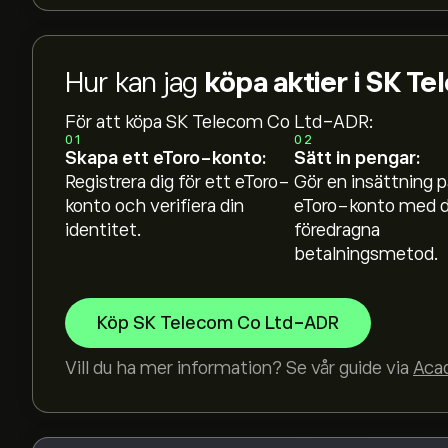
Hur kan jag
köpa aktier i SK 
Aktiekursen live för SKM är 34.26‎$‎.
För att köpa SK Telecom Co Ltd-ADR:
01
02
Skapa ett eToro-konto:
Sätt in pengar:
Det genomsnittliga kursmålet för SK Telecom C
Registrera dig för ett eToro-
Gör en insättning p
eToro för att få detaljerade prisprognoser och k
konto och verifiera din
eToro-konto med d
identitet.
föredragna
Aktieanalytiker erbjuder prisprognoser för SK
betalningsmetod.
marknadstrender, finansiella rapporter och förv
framtida prisrörelser.
Börsvärdet för SK Telecom Co Ltd-ADR är 13.02
Köp SK Telecom Co Ltd-ADR
Vill du ha mer information? Se vår guide via
Aca