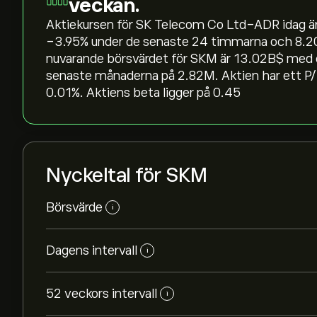
veckan.
Aktiekursen för SK Telecom Co Ltd-ADR idag är 3
‎-3.95‎% under de senaste 24 timmarna och ‎8.2
nuvarande börsvärdet för SKM är 13.02B‎$‎ med 
senaste månaderna på 2.82M. Aktien har ett P/
0.01%. Aktiens beta ligger på 0.45
Nyckeltal för SKM
Börsvärde
i
Dagens intervall
i
52 veckors intervall
i