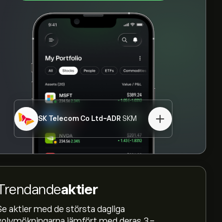
SK Telecom Co Ltd-ADR
SKM
Trendande
aktier
Se aktier med de största dagliga
volymökningarna jämfört med deras 3-