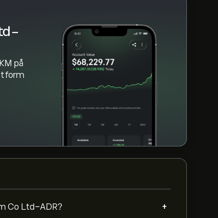
td-
SKM på
attform
+
com Co Ltd-ADR?