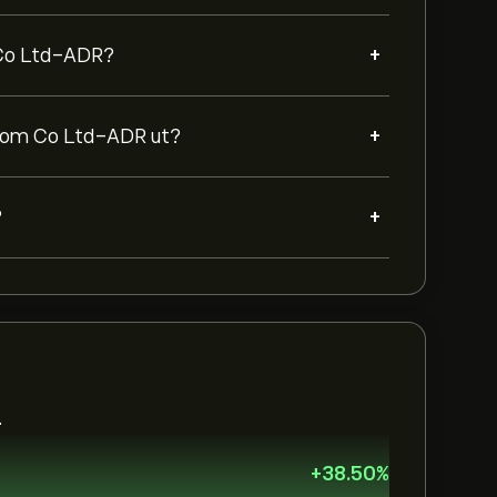
+
 Co Ltd-ADR?
+
lecom Co Ltd-ADR ut?
+
?
.
+
38.50
%