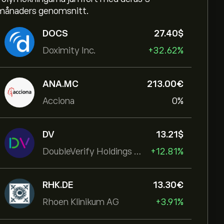
månaders genomsnitt.
DOCS
27.40‎$‎
Doximity Inc.
+32.62%
ANA.MC
213.00‎€‎
Acciona
0%
DV
13.21‎$‎
DoubleVerify Holdings Inc
+12.81%
RHK.DE
13.30‎€‎
Rhoen Klinikum AG
+3.91%