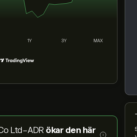
1Y
3Y
MAX
m Co Ltd-ADR
ökar den här
i