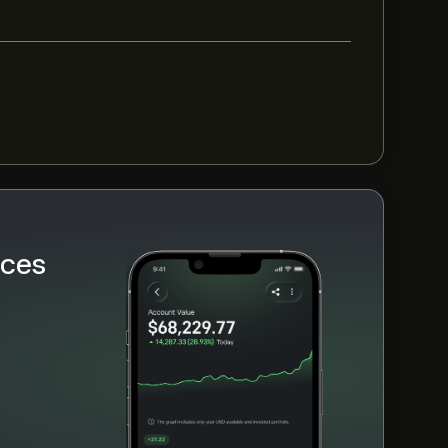
äntad tillväxt. Se den senaste prognosen för
A$‎
rces