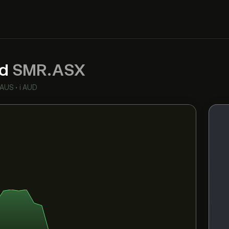
td
SMR.ASX
 AUS
•
i AUD