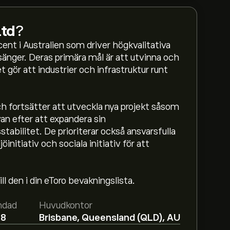
td
?
nt i Australien som driver högkvalitativa
nger. Deras primära mål är att utvinna och
t gör att industrier och infrastruktur runt
h fortsätter att utveckla nya projekt såsom
an efter att expandera sin
tabilitet. De prioriterar också ansvarsfulla
nitiativ och sociala initiativ för att
l den i din eToro bevakningslista.
urces Ltd är 2.410‎A$‎.
Registrera dig
hos
ursmål från framstående aktieanalytiker.
ndad
Huvudkontor
08
Brisbane, Queensland (QLD), AU
nmore Resources Ltd baserat på