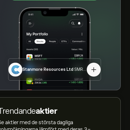
Stanmore Resources Ltd
SMR.ASX
Trendande
aktier
Se aktier med de största dagliga
volymökningarna jämfört med deras 3-