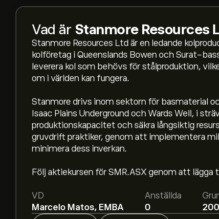
Vad är
Stanmore Resources L
Stanmore Resources Ltd är en ledande kolproduce
kolföretag i Queenslands Bowen och Surat-bassä
leverera kol som behövs för stålproduktion, vilke
om i världen kan fungera.
Stanmore drivs inom sektorn för basmaterial oc
Isaac Plains Underground och Wards Well, i sträv
produktionskapacitet och säkra långsiktig resurss
gruvdrift praktiker, genom att implementera miljöi
Aktiekursen live för SMR.ASX är 2.410‎A$‎.
minimera dess inverkan.
Följ aktiekursen för SMR.ASX genom att lägga til
Det genomsnittliga kursmålet för Stanmore Reso
eToro för att få detaljerade prisprognoser och k
VD
Anställda
Gru
Marcelo Matos, EMBA
0
20
Aktieanalytiker erbjuder prisprognoser för Sta