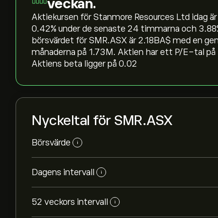
veckan.
Aktiekursen för Stanmore Resources Ltd idag är 
‎0.42‎% under de senaste 24 timmarna och ‎3.88
börsvärdet för SMR.ASX är 2.18B‎A$‎ med en ge
månaderna på 1.73M. Aktien har ett P/E-tal på 
Aktiens beta ligger på 0.02
Nyckeltal för SMR.ASX
Börsvärde
i
Dagens intervall
i
52 veckors intervall
i