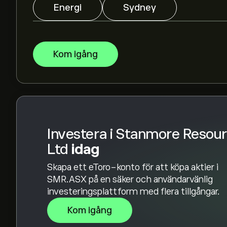
marknadstrender, finansiella rapporter och förv
Energi
Sydney
framtida prisrörelser.
Börsvärdet för Stanmore Resources Ltd är 2.18B‎
Kom igång
Investera i Stanmore Resou
Ltd
idag
Skapa ett eToro-konto för att köpa aktier i
SMR.ASX på en säker och användarvänlig
investeringsplattform med flera tillgångar.
Kom igång