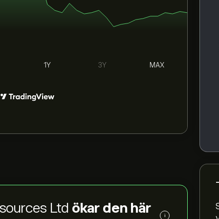
1Y
3Y
MAX
esources Ltd
ökar den här
i