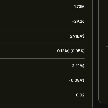
1.73M
-29.26
2.91B‎A$‎
0.12‎A$‎ (0.05%)
2.41‎A$‎
-0.08‎A$‎
0.02