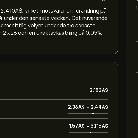
2.410‎A$‎, vilket motsvarar en förändring på
‎% under den senaste veckan. Det nuvarande
nomsnittlig volym under de tre senaste
-29.26 och en direktavkastning på 0.05%.
2.18B‎A$‎
2.36‎A$‎
-
2.44‎A$‎
1.57‎A$‎
-
3.115‎A$‎