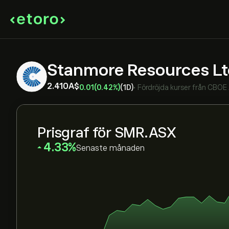
Stanmore Resources L
2.410‎A$‎
0.01
(0.42%)
(1D)
•
Fördröjda kurser från
CBOE
Prisgraf för SMR.ASX
‎4.33‎
Senaste månaden