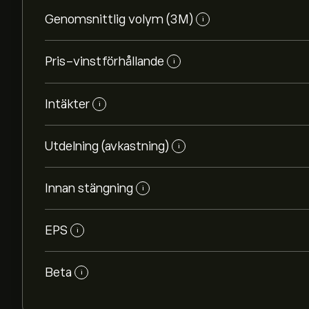
Genomsnittlig volym (3M)
i
Pris-vinstförhållande
i
Intäkter
i
Utdelning (avkastning)
i
Innan stängning
i
EPS
i
Beta
i