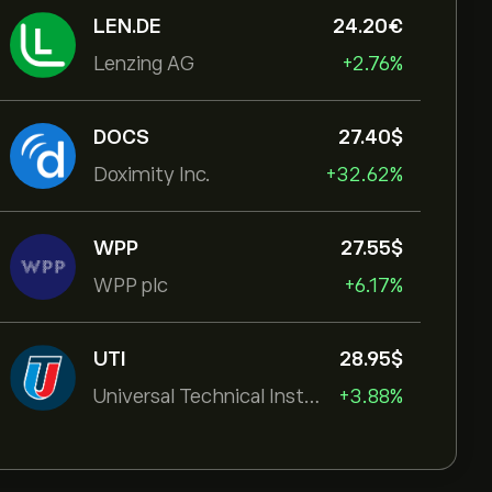
LEN.DE
24.20‎€‎
Lenzing AG
+2.76%
DOCS
27.40‎$‎
Doximity Inc.
+32.62%
WPP
27.55‎$‎
WPP plc
+6.17%
UTI
28.95‎$‎
Universal Technical Institut
+3.88%