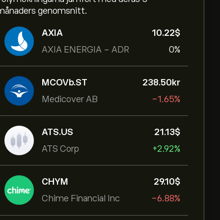
månaders genomsnitt.
AXIA
10.22‎$‎
AXIA ENERGIA - ADR
0%
MCOVb.ST
238.50‎kr‎
Medicover AB
-1.65%
ATS.US
21.13‎$‎
ATS Corp
+2.92%
CHYM
29.10‎$‎
Chime Financial Inc
-6.88%