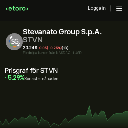
Logga in
Stevanato Group S.p.A.
STVN
20.24‎$‎
-0.05
(-0.25%)
(1D)
Fördröjda kurser från
NASDAQ
•
i USD
Prisgraf för STVN
‎5.29‎
Senaste månaden