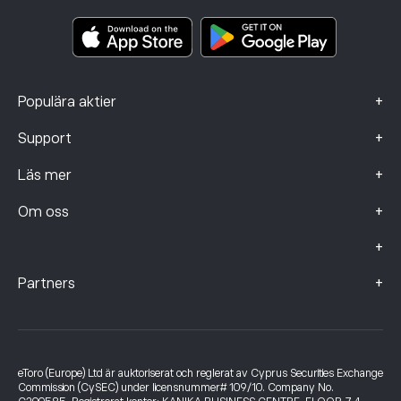
Viktiga informationsdokument
Smart Portfolios
Klagomålsdata (FCA-kunder)
+
Populära aktier
+
Support
+
Läs mer
+
Om oss
+
+
Partners
eToro (Europe) Ltd är auktoriserat och reglerat av Cyprus Securities Exchange
Commission (CySEC) under licensnummer# 109/10. Company No.