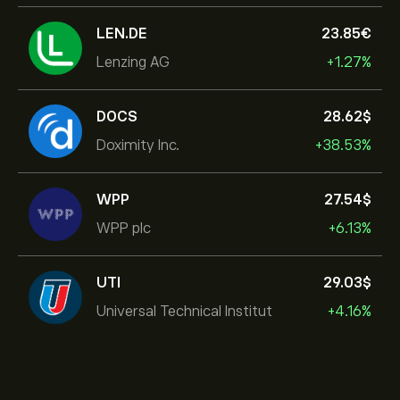
LEN.DE
23.85‎€‎
Lenzing AG
+1.27%
DOCS
28.62‎$‎
Doximity Inc.
+38.53%
WPP
27.54‎$‎
WPP plc
+6.13%
UTI
29.03‎$‎
Universal Technical Institut
+4.16%