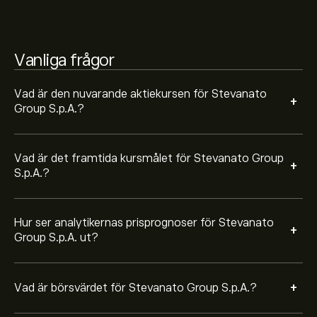
Baserat på rekommendationer från 5 analytiker för
Vanliga frågor
STVN de senaste 3 månaderna är den övergripande
bedömningen Starkt köp
Vad är den nuvarande aktiekursen för Stevanato
+
Group S.p.A.?
Vad är det framtida kursmålet för Stevanato Group
+
S.p.A.?
Hur ser analytikernas prisprognoser för Stevanato
+
Group S.p.A. ut?
+
Vad är börsvärdet för Stevanato Group S.p.A.?