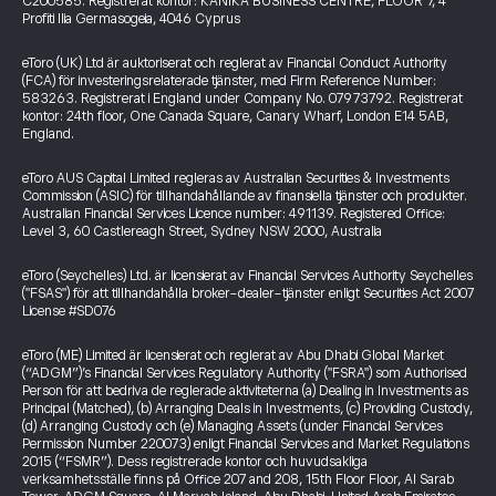
C200585. Registrerat kontor: KANIKA BUSINESS CENTRE, FLOOR 7, 4
Profiti Ilia Germasogeia, 4046 Cyprus
eToro (UK) Ltd är auktoriserat och reglerat av Financial Conduct Authority
(FCA) för investeringsrelaterade tjänster, med Firm Reference Number:
583263. Registrerat i England under Company No. 07973792. Registrerat
kontor: 24th floor, One Canada Square, Canary Wharf, London E14 5AB,
England.
eToro AUS Capital Limited regleras av Australian Securities & Investments
Commission (ASIC) för tillhandahållande av finansiella tjänster och produkter.
Australian Financial Services Licence number: 491139. Registered Office:
Level 3, 60 Castlereagh Street, Sydney NSW 2000, Australia
eToro (Seychelles) Ltd. är licensierat av Financial Services Authority Seychelles
("FSAS") för att tillhandahålla broker-dealer-tjänster enligt Securities Act 2007
License #SD076
eToro (ME) Limited är licensierat och reglerat av Abu Dhabi Global Market
(“ADGM”)’s Financial Services Regulatory Authority ("FSRA") som Authorised
Person för att bedriva de reglerade aktiviteterna (a) Dealing in Investments as
Principal (Matched), (b) Arranging Deals in Investments, (c) Providing Custody,
(d) Arranging Custody och (e) Managing Assets (under Financial Services
Permission Number 220073) enligt Financial Services and Market Regulations
2015 (“FSMR”). Dess registrerade kontor och huvudsakliga
verksamhetsställe finns på Office 207 and 208, 15th Floor Floor, Al Sarab