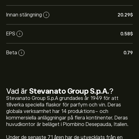
Innan stängning
20.29‎$‎
i
EPS
0.58‎$‎
i
Beta
0.79
i
Vad är
Stevanato Group S.p.A.
?
Stevanato Group S.p.A grundades år 1949 för att
tillverka speciella flaskor för parfym och vin. Deras
globala verksamhet har 14 produktions- och
kommersiella anläggningar på flera kontinenter. Deras
huvudkontor är beläget i Piombino Desepauda, Italien.
Under de senaste 71 åren har de utvecklats från en