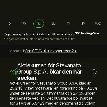
1D
1W
1M
6M
1Y
3Y
MAX
Registrera dig
för fullständiga diagram tillhandahållna av
*Tidigare resultat är inte en indikation på framtida resultat
Hoppa till:
Om STVN >
Hur köper man? >
Aktiekursen för Stevanato
Group S.p.A.
ökar den här
i
veckan.
Aktiekursen för Stevanato Group S.p.A. idag är
20.24‎$‎, vilket motsvarar en förändring på ‎-0.25‎%
under de senaste 24 timmarna och ‎2.43‎% under
den senaste veckan. Det nuvarande börsvärdet
för STVN är 5.54B‎$‎ med en genomsnittlig volym