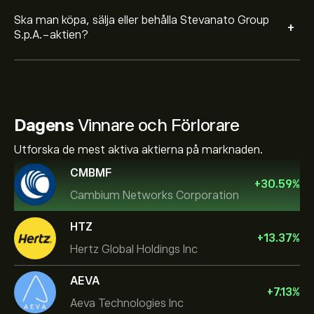
Ska man köpa, sälja eller behålla Stevanato Group
+
S.p.A.-aktien?
Dagens
Vinnare och Förlorare
Utforska de mest aktiva aktierna på marknaden.
CMBMF
+
30.59
%
Cambium Networks Corporation
HTZ
+
13.37
%
Hertz Global Holdings Inc
AEVA
+
7.13
%
Aeva Technologies Inc