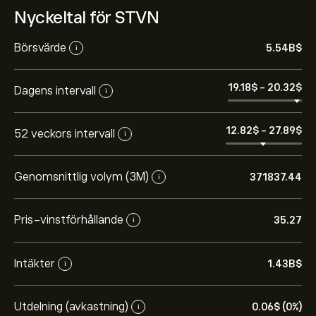
Nyckeltal för STVN
Börsvärde
5.54B‎$‎
i
19.18‎$‎
-
20.32‎$‎
Dagens intervall
i
12.82‎$‎
-
27.89‎$‎
52 veckors intervall
i
Genomsnittlig volym (3M)
371837.44
i
Pris-vinstförhållande
35.27
i
Intäkter
1.43B‎$‎
i
Utdelning (avkastning)
0.06‎$‎ (0%)
i