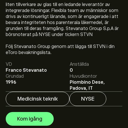
liten tillverkare av glas till en ledande leverantör av
integrerade lösningar. Flexibla team av människor som
drivs av kontinuerligt lärande, som är engagerade i att
bevara integriteten hos parenterala läkemedel, är
grunden till deras framgång. Stevanato Group S.p.A är
börsnoterat på NYSE under tickern STVN
Följ Stevanato Group genom att lägga till STVN i din
Aktiekursen live för STVN är 20.24‎$‎.
eToro bevakningslista.
VD
Anställda
Franco Stevanato
0
Det genomsnittliga kursmålet för Stevanato Group
Grundad
Huvudkontor
S.p.A. är 20.24‎$‎.
Registrera dig
hos eToro för att få
1996
Piombino Dese,
detaljerade prisprognoser och kursmål från
Padova, IT
framstående aktieanalytiker.
Medicinsk teknik
NYSE
Aktieanalytiker erbjuder prisprognoser för Stevanato
Group S.p.A. baserat på marknadstrender, finansiella
rapporter och förväntad tillväxt. Se den senaste
Kom igång
prognosen för framtida prisrörelser.
Börsvärdet för Stevanato Group S.p.A. är 5.54B‎$‎