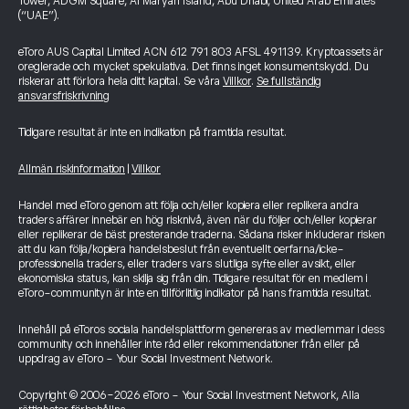
Tower, ADGM Square, Al Maryah Island, Abu Dhabi, United Arab Emirates
(“UAE”).
eToro AUS Capital Limited ACN 612 791 803 AFSL 491139. Kryptoassets är
oreglerade och mycket spekulativa. Det finns inget konsumentskydd. Du
riskerar att förlora hela ditt kapital. Se våra
Villkor
.
Se fullständig
ansvarsfriskrivning
Tidigare resultat är inte en indikation på framtida resultat.
Allmän riskinformation
|
Villkor
Handel med eToro genom att följa och/eller kopiera eller replikera andra
traders affärer innebär en hög risknivå, även när du följer och/eller kopierar
eller replikerar de bäst presterande traderna. Sådana risker inkluderar risken
att du kan följa/kopiera handelsbeslut från eventuellt oerfarna/icke-
professionella traders, eller traders vars slutliga syfte eller avsikt, eller
ekonomiska status, kan skilja sig från din. Tidigare resultat för en medlem i
eToro-communityn är inte en tillförlitlig indikator på hans framtida resultat.
Innehåll på eToros sociala handelsplattform genereras av medlemmar i dess
community och innehåller inte råd eller rekommendationer från eller på
uppdrag av eToro - Your Social Investment Network.
Copyright © 2006-2026 eToro - Your Social Investment Network, Alla