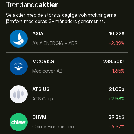
Trendande
aktier
Se aktier med de största dagliga volymökningarna
jämfört med deras 3-månaders genomsnitt.
AXIA
10.22‎$‎
AXIA ENERGIA - ADR
-2.39%
MCOVb.ST
238.50‎kr‎
Medicover AB
-1.65%
ATS.US
21.05‎$‎
ATS Corp
+2.53%
CHYM
29.26‎$‎
Chime Financial Inc
-6.37%