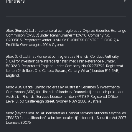
+
Partners
eToro (Europe) Ltd är auktoriserat och reglerat av Cyprus Securities Exchange
Commission (CySEC) under licensnummer# 109/10. Company No.
C200585. Registrerat kontor: KANIKA BUSINESS CENTRE, FLOOR 7, 4
Profiti Ilia Germasogeia, 4046 Cyprus
eToro (UK) Ltd är auktoriserat och reglerat av Financial Conduct Authority
(FCA) för investeringsrelaterade tjänster, med Firm Reference Number:
583263. Registrerat i England under Company No. 07973792. Registrerat
kontor: 24th floor, One Canada Square, Canary Wharf, London E14 5AB,
England.
eToro AUS Capital Limited regleras av Australian Securities & Investments
Commission (ASIC) för tillhandahållande av finansiella tjänster och produkter.
Australian Financial Services Licence number: 491139. Registered Office:
Level 3, 60 Castlereagh Street, Sydney NSW 2000, Australia
eToro (Seychelles) Ltd. är licensierat av Financial Services Authority Seychelles
("FSAS") för att tillhandahålla broker-dealer-tjänster enligt Securities Act 2007
License #SD076