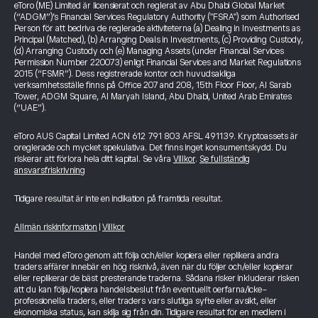
eToro (ME) Limited är licensierat och reglerat av Abu Dhabi Global Market
(“ADGM”)’s Financial Services Regulatory Authority ("FSRA") som Authorised
Person för att bedriva de reglerade aktiviteterna (a) Dealing in Investments as
Principal (Matched), (b) Arranging Deals in Investments, (c) Providing Custody,
(d) Arranging Custody och (e) Managing Assets (under Financial Services
Permission Number 220073) enligt Financial Services and Market Regulations
2015 (“FSMR”). Dess registrerade kontor och huvudsakliga
verksamhetsställe finns på Office 207 and 208, 15th Floor Floor, Al Sarab
Tower, ADGM Square, Al Maryah Island, Abu Dhabi, United Arab Emirates
(“UAE”).
eToro AUS Capital Limited ACN 612 791 803 AFSL 491139. Kryptoassets är
oreglerade och mycket spekulativa. Det finns inget konsumentskydd. Du
riskerar att förlora hela ditt kapital. Se våra
Villkor
.
Se fullständig
ansvarsfriskrivning
Tidigare resultat är inte en indikation på framtida resultat.
Allmän riskinformation
|
Villkor
Handel med eToro genom att följa och/eller kopiera eller replikera andra
traders affärer innebär en hög risknivå, även när du följer och/eller kopierar
eller replikerar de bäst presterande traderna. Sådana risker inkluderar risken
att du kan följa/kopiera handelsbeslut från eventuellt oerfarna/icke-
professionella traders, eller traders vars slutliga syfte eller avsikt, eller
ekonomiska status, kan skilja sig från din. Tidigare resultat för en medlem i