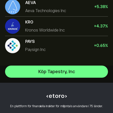
AEVA
+
5.38
%
Aeva Technologies Inc
KRO
+
4.37
%
Kronos Worldwide Inc
PAYS
+
0.65
%
Paysign Inc
NVIDIA Corporation
Köp Tapestry, Inc
Amazon.com Inc
Hjälpcenter
Microsoft
Hur du gör en insättning
Hur CopyTrading fungerar
Apple
Hur du gör ett uttag
Ansvarsfull handel
Meta Platforms Inc
Varför borde du välja eToro
Öppna ett konto
Vad är hävstång och marginal
Celestica Inc
En plattform för finansiella insikter för miljontals användare i 75 länder.
Recensioner av eToro
Hur du verifierar ditt konto
Cookiepolicy
Förklaring av köp och sälj