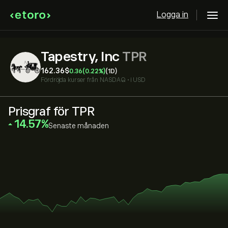
Logga in
Tapestry, Inc
TPR
162.36‎$‎
0.36
(0.22%)
(1D)
Fördröjda kurser från
NASDAQ
•
i USD
Prisgraf för TPR
‎14.57‎
Senaste månaden