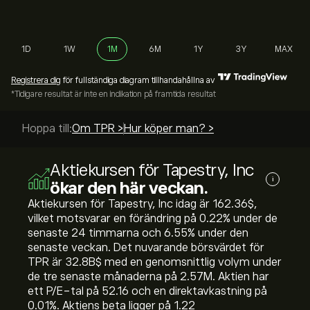
1D
1W
1M
6M
1Y
3Y
MAX
Registrera dig
för fullständiga diagram tillhandahållna av
*Tidigare resultat är inte en indikation på framtida resultat
Hoppa till:
Om TPR >
Hur köper man? >
Aktiekursen för Tapestry, Inc
i
ökar den här veckan.
Aktiekursen för Tapestry, Inc idag är 162.36‎$‎,
vilket motsvarar en förändring på ‎0.22‎% under de
senaste 24 timmarna och ‎6.55‎% under den
senaste veckan. Det nuvarande börsvärdet för
TPR är 32.8B‎$‎ med en genomsnittlig volym under
de tre senaste månaderna på 2.57M. Aktien har
ett P/E-tal på 52.16 och en direktavkastning på
0.01%. Aktiens beta ligger på 1.22