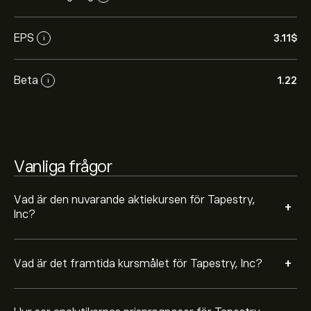
aktieanalytiker.
Aktieanalytiker erbjuder prisprognoser för Tapestry, Inc
EPS
3.11‎$‎
i
baserat på marknadstrender, finansiella rapporter och
förväntad tillväxt. Se den senaste prognosen för
framtida prisrörelser.
Börsvärdet för Tapestry, Inc är 32.8B‎$‎
Beta
1.22
i
Baserat på rekommendationer från 10 analytiker för
TPR de senaste 3 månaderna är den övergripande
Vanliga frågor
bedömningen Starkt köp
Vad är den nuvarande aktiekursen för Tapestry,
+
Inc?
+
Vad är det framtida kursmålet för Tapestry, Inc?