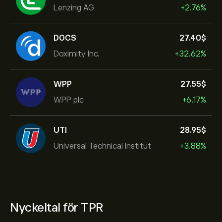
Lenzing AG
+2.76%
DOCS
27.40‎$‎
Doximity Inc.
+32.62%
WPP
27.55‎$‎
WPP plc
+6.17%
UTI
28.95‎$‎
Universal Technical Institut
+3.88%
Nyckeltal för TPR