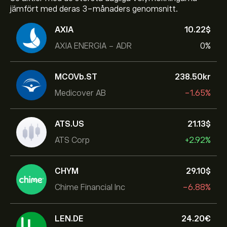
jämfört med deras 3-månaders genomsnitt.
AXIA
10.22‎$‎
AXIA ENERGIA - ADR
0%
MCOVb.ST
238.50‎kr‎
Medicover AB
-1.65%
ATS.US
21.13‎$‎
ATS Corp
+2.92%
CHYM
29.10‎$‎
Chime Financial Inc
-6.88%
LEN.DE
24.20‎€‎