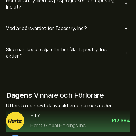
Hur ser analytikernas prisprognoser för Tapestry,
+
Inc ut?
+
Vad är börsvärdet för Tapestry, Inc?
Ska man köpa, sälja eller behålla Tapestry, Inc-
+
aktien?
Dagens
Vinnare och Förlorare
Utforska de mest aktiva aktierna på marknaden.
HTZ
+
12.38
%
Hertz Global Holdings Inc