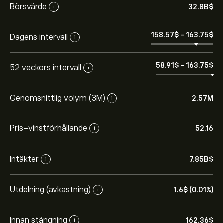
Börsvärde
32.8B‎$‎
i
158.57‎$‎
-
163.75‎$‎
Dagens intervall
i
58.91‎$‎
-
163.75‎$‎
52 veckors intervall
i
Genomsnittlig volym (3M)
2.57M
i
Pris-vinstförhållande
52.16
i
Intäkter
7.85B‎$‎
i
Aktiekursen live för TPR är 162.36‎$‎.
Utdelning (avkastning)
1.6‎$‎ (0.01%)
i
Det genomsnittliga kursmålet för Tapestry, Inc är
162.36‎$‎.
Registrera dig
hos eToro för att få detaljerade
Innan stängning
prisprognoser och kursmål från framstående
162.36‎$‎
i