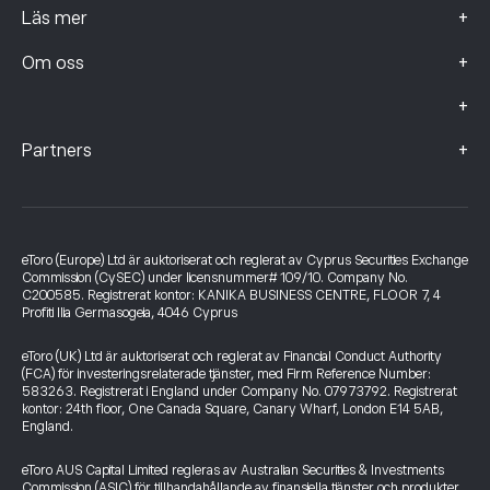
+
Läs mer
+
Om oss
+
+
Partners
eToro (Europe) Ltd är auktoriserat och reglerat av Cyprus Securities Exchange
Commission (CySEC) under licensnummer# 109/10. Company No.
C200585. Registrerat kontor: KANIKA BUSINESS CENTRE, FLOOR 7, 4
Profiti Ilia Germasogeia, 4046 Cyprus
eToro (UK) Ltd är auktoriserat och reglerat av Financial Conduct Authority
(FCA) för investeringsrelaterade tjänster, med Firm Reference Number:
583263. Registrerat i England under Company No. 07973792. Registrerat
kontor: 24th floor, One Canada Square, Canary Wharf, London E14 5AB,
England.
eToro AUS Capital Limited regleras av Australian Securities & Investments
Commission (ASIC) för tillhandahållande av finansiella tjänster och produkter.