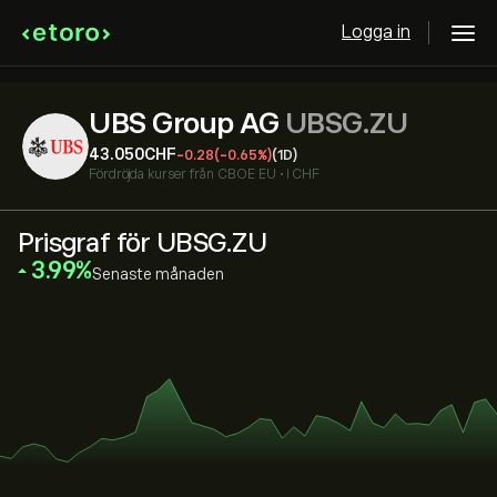
Logga in
UBS Group AG
UBSG.ZU
43.050‎CHF‎
-0.28
(-0.65%)
(1D)
Fördröjda kurser från
CBOE EU
•
i CHF
Prisgraf för UBSG.ZU
‎3.99‎
Senaste månaden