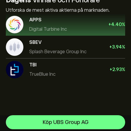
Utforska de mest aktiva aktierna på marknaden.
APPS
+
4.40
%
Digital Turbine Inc
SBEV
+
3.94
%
Splash Beverage Group Inc
TBI
+
2.93
%
TrueBlue Inc
NVIDIA Corporation
Köp UBS Group AG
Amazon.com Inc