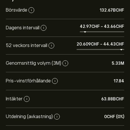
Börsvärde
132.67B‎CHF‎
i
42.97‎CHF‎
-
43.66‎CHF‎
Dagens intervall
i
20.609‎CHF‎
-
44.43‎CHF‎
52 veckors intervall
i
Genomsnittlig volym (3M)
5.33M
i
Pris-vinstförhållande
17.84
i
Intäkter
63.88B‎CHF‎
i
Utdelning (avkastning)
0‎CHF‎ (0%)
i