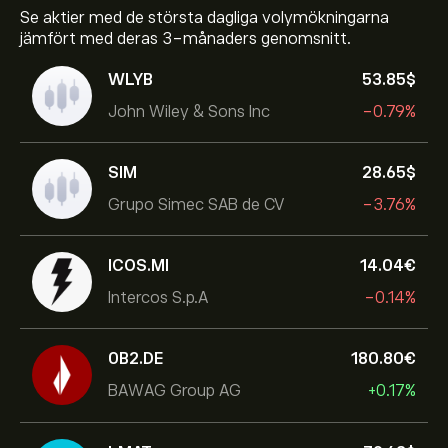
Se aktier med de största dagliga volymökningarna
jämfört med deras 3-månaders genomsnitt.
WLYB
53.85‎$‎
John Wiley & Sons Inc
-0.79%
SIM
28.65‎$‎
Grupo Simec SAB de CV
-3.76%
ICOS.MI
14.04‎€‎
Intercos S.p.A
-0.14%
0B2.DE
180.80‎€‎
BAWAG Group AG
+0.17%