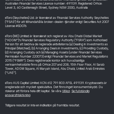
Australian Financial Services Licence number: 491139. Registered Office:
Level 3, 60 Castlereagh Street, Sydney NSW 2000, Australia
eToro (Seychelles) Ltd. är licensierat av Financial Services Authority Seychelles
("FSAS") för att tillhandahålla broker-dealer-tjänster enligt Securities Act 2007
License #SD076
eToro (ME) Limited är licensierat och reglerat av Abu Dhabi Global Market
(“ADGM”)’s Financial Services Regulatory Authority ("FSRA") som Authorised
Person för att bedriva de reglerade aktiviteterna (a) Dealing in Investments as
Principal (Matched), (b) Arranging Deals in Investments, (c) Providing Custody,
(d) Arranging Custody och (e) Managing Assets (under Financial Services
Permission Number 220073) enligt Financial Services and Market Regulations
2015 (“FSMR”). Dess registrerade kontor och huvudsakliga
verksamhetsställe finns på Office 207 and 208, 15th Floor Floor, Al Sarab
Tower, ADGM Square, Al Maryah Island, Abu Dhabi, United Arab Emirates
(“UAE”).
eToro AUS Capital Limited ACN 612 791 803 AFSL 491139. Kryptoassets är
oreglerade och mycket spekulativa. Det finns inget konsumentskydd. Du
riskerar att förlora hela ditt kapital. Se våra
Villkor
.
Se fullständig
ansvarsfriskrivning
Tidigare resultat är inte en indikation på framtida resultat.