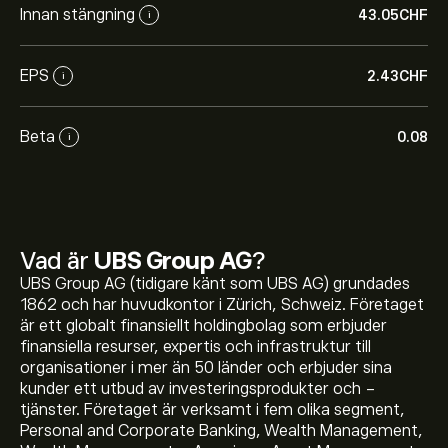
Innan stängning
43.05‎CHF‎
i
EPS
2.43‎CHF‎
i
Beta
0.08
i
Vad är
UBS Group AG
?
UBS Group AG (tidigare känt som UBS AG) grundades
1862 och har huvudkontor i Zürich, Schweiz. Företaget
är ett globalt finansiellt holdingbolag som erbjuder
finansiella resurser, expertis och infrastruktur till
organisationer i mer än 50 länder och erbjuder sina
kunder ett utbud av investeringsprodukter och -
tjänster. Företaget är verksamt i fem olika segment,
Personal and Corporate Banking, Wealth Management,