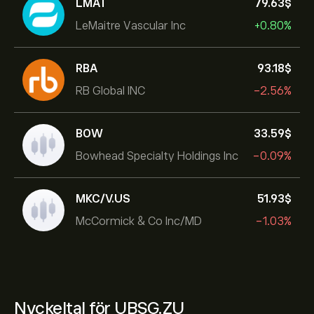
LMAT
79.63‎$‎
LeMaitre Vascular Inc
+0.80%
RBA
93.18‎$‎
RB Global INC
-2.56%
BOW
33.59‎$‎
Bowhead Specialty Holdings Inc
-0.09%
MKC/V.US
51.93‎$‎
McCormick & Co Inc/MD
-1.03%
Nyckeltal för UBSG.ZU