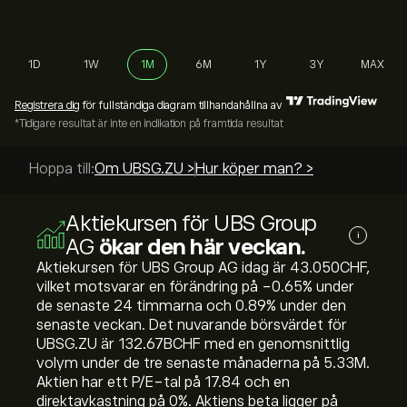
1D
1W
1M
6M
1Y
3Y
MAX
Registrera dig
för fullständiga diagram tillhandahållna av
*Tidigare resultat är inte en indikation på framtida resultat
Hoppa till:
Om UBSG.ZU >
Hur köper man? >
Aktiekursen för UBS Group
i
AG
ökar den här veckan.
Aktiekursen för UBS Group AG idag är 43.050‎CHF‎,
vilket motsvarar en förändring på ‎-0.65‎% under
de senaste 24 timmarna och ‎0.89‎% under den
senaste veckan. Det nuvarande börsvärdet för
UBSG.ZU är 132.67B‎CHF‎ med en genomsnittlig
volym under de tre senaste månaderna på 5.33M.
Aktien har ett P/E-tal på 17.84 och en
direktavkastning på 0%. Aktiens beta ligger på