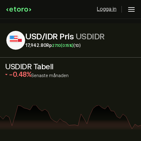
Logga in
USD/IDR Pris
USDIDR
17,942.80‎Rp‎
27.10
(0.15%)
(1D)
USDIDR Tabell
‎-0.48‎
Senaste månaden