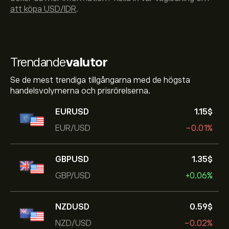
att köpa USD/IDR
.
Trendande
valutor
Se de mest trendiga tillgångarna med de högsta
handelsvolymerna och prisrörelserna.
EURUSD
1.15‎$‎
EUR/USD
-0.01%
GBPUSD
1.35‎$‎
GBP/USD
+0.06%
NZDUSD
0.59‎$‎
NZD/USD
-0.02%