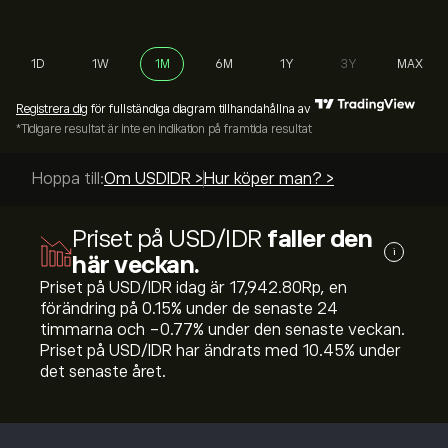
1D
1W
1M
6M
1Y
3Y
MAX
Registrera dig
för fullständiga diagram tillhandahållna av
*Tidigare resultat är inte en indikation på framtida resultat
Hoppa till:
Om USDIDR >
Hur köper man? >
Priset på USD/IDR
faller den
i
här veckan.
Priset på USD/IDR idag är 17,942.80‎Rp‎, en
förändring på ‎0.15‎% under de senaste 24
timmarna och ‎-0.77‎% under den senaste veckan.
Priset på USD/IDR har ändrats med ‎10.45‎% under
det senaste året.