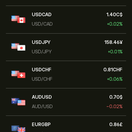
USDCAD
1.40‎C$‎
USD/CAD
+0.02%
USDJPY
158.46‎¥‎
USD/JPY
+0.01%
USDCHF
0.81‎CHF‎
USD/CHF
+0.06%
AUDUSD
0.70‎$‎
AUD/USD
-0.02%
EURGBP
0.86‎£‎