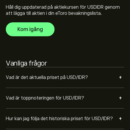
och zooma ut för att se de historiska prisrörelserna för
USD/IDR. Priset på USD/IDR har fluktuerat mellan
Håll dig uppdaterad på aktiekursen för USDIDR genom
1,697.70‎Rp‎ under det senaste året.
att lägga till aktien i din eToro bevakningslista.
För att köpa USDIDR, besök sidan "USD/IDR (USDIDR)"
eToros hemsida. När du har skapat ett konto och satt
in pengar klickar du på "Handla"-knappen och
Kom igång
bestämmer hur mycket USD/IDR du vill köpa. Du kan
också lägga en order som kommer att köpa USDIDR till
ett angivet pris i framtiden.
Vanliga frågor
+
Vad är det aktuella priset på USD/IDR?
+
Vad är toppnoteringen för USD/IDR?
+
Hur kan jag följa det historiska priset för USD/IDR?