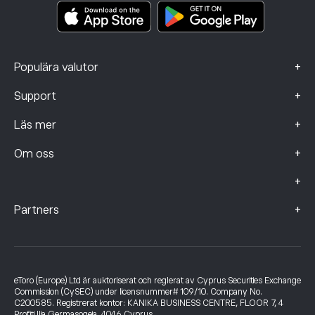
Klagomålsdata (FCA-kunder)
+
Populära valutor
+
Support
+
Läs mer
+
Om oss
+
+
Partners
eToro (Europe) Ltd är auktoriserat och reglerat av Cyprus Securities Exchange
Commission (CySEC) under licensnummer# 109/10. Company No.
C200585. Registrerat kontor: KANIKA BUSINESS CENTRE, FLOOR 7, 4
Profiti Ilia Germasogeia, 4046 Cyprus