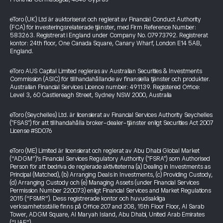
eToro (UK) Ltd är auktoriserat och reglerat av Financial Conduct Authority
(FCA) för investeringsrelaterade tjänster, med Firm Reference Number:
583263. Registrerat i England under Company No. 07973792. Registrerat
kontor: 24th floor, One Canada Square, Canary Wharf, London E14 5AB,
England.
eToro AUS Capital Limited regleras av Australian Securities & Investments
Commission (ASIC) för tillhandahållande av finansiella tjänster och produkter.
Australian Financial Services Licence number: 491139. Registered Office:
Level 3, 60 Castlereagh Street, Sydney NSW 2000, Australia
eToro (Seychelles) Ltd. är licensierat av Financial Services Authority Seychelles
("FSAS") för att tillhandahålla broker-dealer-tjänster enligt Securities Act 2007
License #SD076
eToro (ME) Limited är licensierat och reglerat av Abu Dhabi Global Market
(“ADGM”)’s Financial Services Regulatory Authority ("FSRA") som Authorised
Person för att bedriva de reglerade aktiviteterna (a) Dealing in Investments as
Principal (Matched), (b) Arranging Deals in Investments, (c) Providing Custody,
(d) Arranging Custody och (e) Managing Assets (under Financial Services
Permission Number 220073) enligt Financial Services and Market Regulations
2015 (“FSMR”). Dess registrerade kontor och huvudsakliga
verksamhetsställe finns på Office 207 and 208, 15th Floor Floor, Al Sarab
Tower, ADGM Square, Al Maryah Island, Abu Dhabi, United Arab Emirates
(“UAE”).