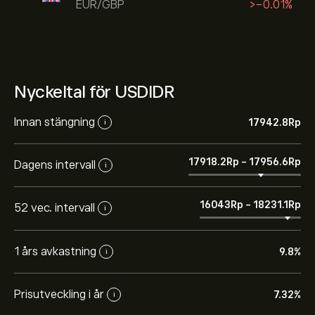
EUR/GBP
‎>-‎0.01%
Nyckeltal för USDIDR
Innan stängning
17942.8‎Rp‎
i
17918.2‎Rp‎
-
17956.6‎Rp‎
Dagens intervall
i
16043‎Rp‎
-
18231.1‎Rp‎
52 vec. intervall
i
1 års avkastning
9.8%
i
Prisutveckling i år
7.32%
i