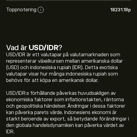
Toppnotering
18231.1‎Rp‎
i
Vad är
USD/IDR
?
USD/IDR är ett valutapar på valutamarknaden som
representerar växelkursen mellan amerikanska dollar
(USD) och indonesiska rupiah (IDR). Detta exotiska
valutapar visar hur många indonesiska rupiah som
behövs för att köpa en amerikansk dollar.
Det aktuella priset på USDIDR är 17,942.80‎Rp‎
USD/IDR:s förhållande påverkas huvudsakligen av
ekonomiska faktorer som inflationstakten, räntorna
och geopolitiska händelser. Ändringar i dessa faktorer
USD/IDRs toppnotering är 18,231.10‎Rp‎
kan påverka parets värde. Indonesiens ekonomi är
starkt beroende av export, så betydande förändringar i
den globala handelsdynamiken kan påverka värdet av
Välj tidsramen "1D" eller "1W" på eToro-diagrammet
IDR.