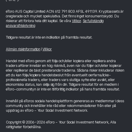
eToro AUS Capital Limited ACN 612 791 803 AFSL 491139. Kryptoassets är
oreglerade och mycket spekulativa. Det finns inget konsumentskydd. Du
riskerar att förlora hela ditt kapital. Se våra
Villkor
.
Se fullständig
ansvarsfriskrivning
Tidigare resultat är inte en indikation på framtida resultat.
Allmän riskinformation
|
Villkor
Handel med eToro genom att följa och/eller kopiera eller replikera andra
traders affärer innebär en hög risknivå, även när du följer och/eller kopierar
eller replikerar de bäst presterande traderna. Sådana risker inkluderar risken
att du kan följa/kopiera handelsbeslut från eventuellt oerfarna/icke-
professionella traders, eller traders vars slutliga syfte eller avsikt, eller
ekonomiska status, kan skilja sig från din. Tidigare resultat för en medlem i
eToro-communityn är inte en tillförlitlig indikator på hans framtida resultat.
Innehåll på eToros sociala handelsplattform genereras av medlemmar i dess
community och innehåller inte råd eller rekommendationer från eller på
uppdrag av eToro - Your Social Investment Network.
Copyright © 2006-2026 eToro - Your Social Investment Network, Alla
rättigheter förbehållna.