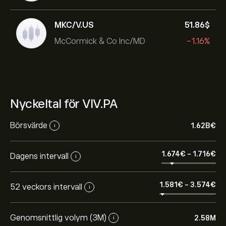
MKC/V.US
51.86‎$‎
McCormick & Co Inc/MD
-1.16%
Nyckeltal för VIV.PA
Börsvärde
1.62B‎€‎
i
1.674‎€‎
-
1.716‎€‎
Dagens intervall
i
1.581‎€‎
-
3.574‎€‎
52 veckors intervall
i
Genomsnittlig volym (3M)
2.58M
i