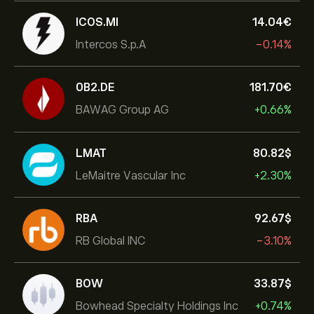
ICOS.MI
14.04‎€‎
Intercos S.p.A
-0.14%
0B2.DE
181.70‎€‎
BAWAG Group AG
+0.66%
LMAT
80.82‎$‎
LeMaitre Vascular Inc
+2.30%
RBA
92.67‎$‎
RB Global INC
-3.10%
BOW
33.87‎$‎
Bowhead Specialty Holdings Inc
+0.74%