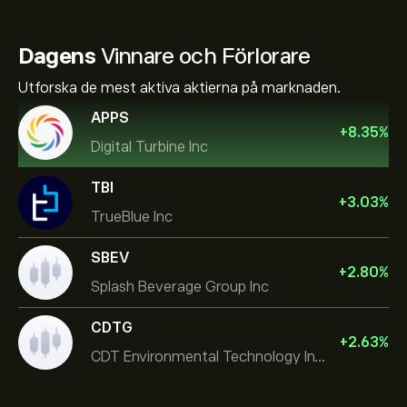
Dagens
Vinnare och Förlorare
Utforska de mest aktiva aktierna på marknaden.
APPS
+
8.35
%
Digital Turbine Inc
TBI
+
3.03
%
TrueBlue Inc
SBEV
+
2.80
%
Splash Beverage Group Inc
CDTG
+
2.63
%
CDT Environmental Technology Investment Holdings L