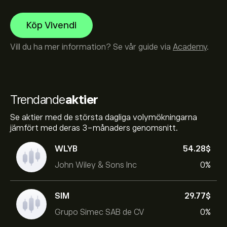
Köp Vivendi
Vill du ha mer information? Se vår guide via
Academy
.
Trendande
aktier
Se aktier med de största dagliga volymökningarna
jämfört med deras 3-månaders genomsnitt.
WLYB
54.28‎$‎
John Wiley & Sons Inc
0%
SIM
29.77‎$‎
Grupo Simec SAB de CV
0%