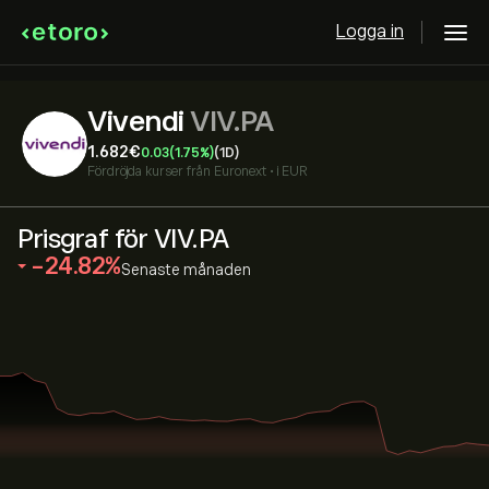
Logga in
Vivendi
VIV.PA
1.682‎€‎
0.03
(1.75%)
(1D)
Fördröjda kurser från
Euronext
•
i EUR
Prisgraf för VIV.PA
‎-24.82‎
Senaste månaden