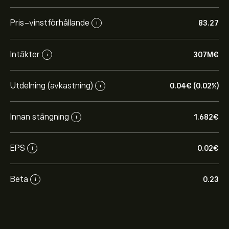
Pris-vinstförhållande
83.27
i
Intäkter
307M‎€‎
i
Utdelning (avkastning)
0.04‎€‎ (0.02%)
i
Innan stängning
1.682‎€‎
i
EPS
0.02‎€‎
i
Beta
0.23
i