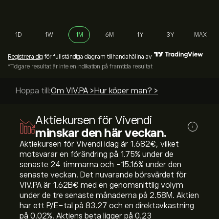
1D
1W
1M
6M
1Y
3Y
MAX
Registrera dig
för fullständiga diagram tillhandahållna av
*Tidigare resultat är inte en indikation på framtida resultat
Hoppa till:
Om VIV.PA >
Hur köper man? >
Aktiekursen för Vivendi
i
minskar den här veckan.
Aktiekursen för Vivendi idag är 1.682‎€‎, vilket
motsvarar en förändring på ‎1.75‎% under de
senaste 24 timmarna och ‎-15.16‎% under den
senaste veckan. Det nuvarande börsvärdet för
VIV.PA är 1.62B‎€‎ med en genomsnittlig volym
under de tre senaste månaderna på 2.58M. Aktien
har ett P/E-tal på 83.27 och en direktavkastning
på 0.02%. Aktiens beta ligger på 0.23