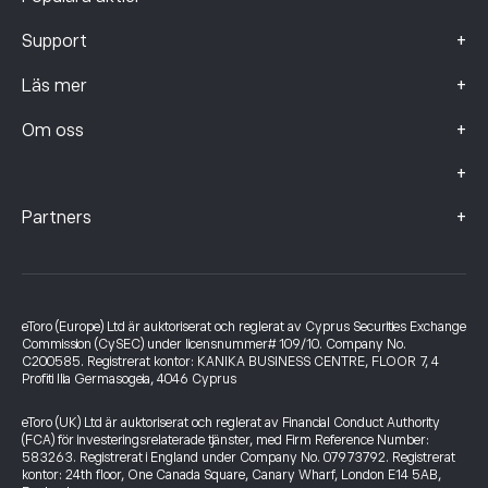
+
Support
+
Läs mer
+
Om oss
+
+
Partners
eToro (Europe) Ltd är auktoriserat och reglerat av Cyprus Securities Exchange
Commission (CySEC) under licensnummer# 109/10. Company No.
C200585. Registrerat kontor: KANIKA BUSINESS CENTRE, FLOOR 7, 4
Profiti Ilia Germasogeia, 4046 Cyprus
eToro (UK) Ltd är auktoriserat och reglerat av Financial Conduct Authority
(FCA) för investeringsrelaterade tjänster, med Firm Reference Number:
583263. Registrerat i England under Company No. 07973792. Registrerat
kontor: 24th floor, One Canada Square, Canary Wharf, London E14 5AB,