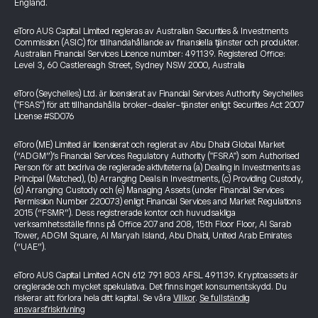
England.
eToro AUS Capital Limited regleras av Australian Securities & Investments
Commission (ASIC) för tillhandahållande av finansiella tjänster och produkter.
Australian Financial Services Licence number: 491139. Registered Office:
Level 3, 60 Castlereagh Street, Sydney NSW 2000, Australia
eToro (Seychelles) Ltd. är licensierat av Financial Services Authority Seychelles
("FSAS") för att tillhandahålla broker-dealer-tjänster enligt Securities Act 2007
License #SD076
eToro (ME) Limited är licensierat och reglerat av Abu Dhabi Global Market
(“ADGM”)’s Financial Services Regulatory Authority ("FSRA") som Authorised
Person för att bedriva de reglerade aktiviteterna (a) Dealing in Investments as
Principal (Matched), (b) Arranging Deals in Investments, (c) Providing Custody,
(d) Arranging Custody och (e) Managing Assets (under Financial Services
Permission Number 220073) enligt Financial Services and Market Regulations
2015 (“FSMR”). Dess registrerade kontor och huvudsakliga
verksamhetsställe finns på Office 207 and 208, 15th Floor Floor, Al Sarab
Tower, ADGM Square, Al Maryah Island, Abu Dhabi, United Arab Emirates
(“UAE”).
eToro AUS Capital Limited ACN 612 791 803 AFSL 491139. Kryptoassets är
oreglerade och mycket spekulativa. Det finns inget konsumentskydd. Du
riskerar att förlora hela ditt kapital. Se våra
Villkor
.
Se fullständig
ansvarsfriskrivning