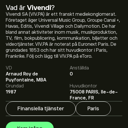
Vad är
Vivendi
?
Vivendi SA (VIV.PA) är ett franskt mediekonglomerat.
Företaget äger Universal Music Group, Groupe Canal +,
Havas, Editis, Vivendi Village och Dailymotion. De har
bland annat aktiviteter inom musik, musikproduktion,
TV, film, bokpublicering, kommunikation, biljetter och
videotjänster. VIV.PA är noterat på Euronext Paris. De
grundades 1853 och har sitt huvudkontor i Paris,
Aktiekursen live för VIV.PA är 1.682‎€‎.
Frankrike. Följ och lägg till VIV.PA på eToro.
VD
Anställda
Arnaud Roy de
0
Det genomsnittliga kursmålet för Vivendi är 1.682‎€‎.
Puyfontaine, MBA
Registrera dig
hos eToro för att få detaljerade
Grundad
Huvudkontor
prisprognoser och kursmål från framstående
1987
75008 PARIS, Ile-de-
aktieanalytiker.
Aktieanalytiker erbjuder prisprognoser för Vivendi
France, FR
baserat på marknadstrender, finansiella rapporter och
förväntad tillväxt. Se den senaste prognosen för
Finansiella tjänster
Paris
framtida prisrörelser.
Börsvärdet för Vivendi är 1.62B‎€‎