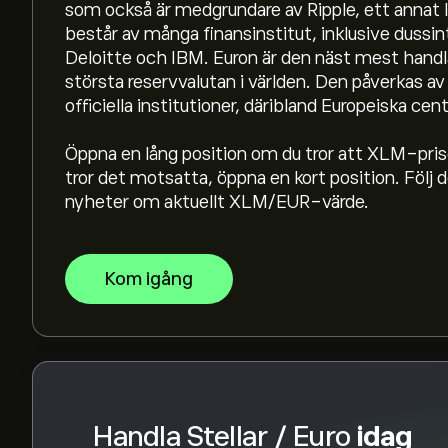
som också är medgrundare av Ripple, ett annat
består av många finansinstitut, inklusive dussi
Börsvärdet för Stellar / Euro är (Uppgifterna är in
Deloitte och IBM. Euron är den näst mest handl
största reservvalutan i världen. Den påverkas av
officiella institutioner, däribland Europeiska 
Stellar / Euros toppnotering är 0.65400‎€‎
Öppna en lång position om du tror att XLM-pri
tror det motsatta, öppna en kort position. Följ
nyheter om aktuellt XLM/EUR-värde.
Stellar / Euro har en 24-timmarshandelsvolym på 
Välj tidsramen "1D" eller "1W" på eToro-diagra
Kom igång
prisrörelserna för Stellar / Euro. Priset på Stella
det senaste året.
För att köpa XLMEUR, besök sidan "Stellar / Eu
skapat ett konto och satt in pengar klickar d
mycket Stellar / Euro du vill köpa. Du kan ocks
XLMEUR till ett angivet pris i framtiden.
Handla Stellar / Euro
idag