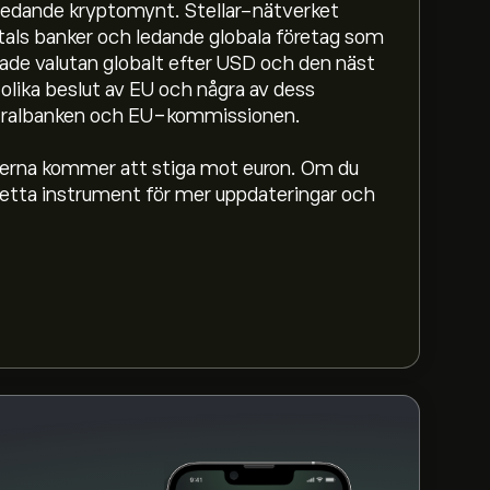
 ledande kryptomynt. Stellar-nätverket
ntals banker och ledande globala företag som
te tillgängliga just nu)
ade valutan globalt efter USD och den näst
 olika beslut av EU och några av dess
centralbanken och EU-kommissionen.
serna kommer att stiga mot euron. Om du
 detta instrument för mer uppdateringar och
(Uppgifterna är inte tillgängliga just nu)
mmet och zooma ut för att se de historiska
r / Euro har fluktuerat mellan -0.25‎€‎ under
ro (XLMEUR)" eToros hemsida. När du har
u på "Handla"-knappen och bestämmer hur
å lägga en order som kommer att köpa