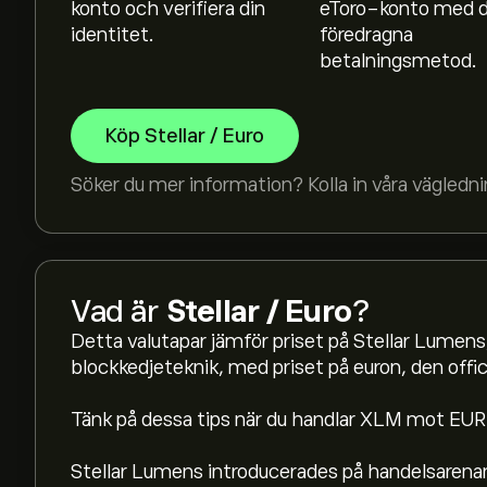
konto och verifiera din
eToro-konto med d
identitet.
föredragna
betalningsmetod.
Köp Stellar / Euro
Söker du mer information? Kolla in våra vägledni
Vad är
Stellar / Euro
?
Detta valutapar jämför priset på Stellar Lumen
blockkedjeteknik, med priset på euron, den offici
Tänk på dessa tips när du handlar XLM mot EUR
Det aktuella priset på XLMEUR är 0.13855‎€‎
Stellar Lumens introducerades på handelsaren