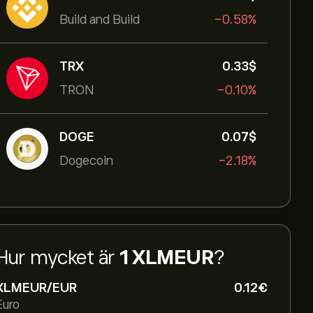
Build and Build
-0.58%
TRX
0.33‎$‎
TRON
-0.10%
DOGE
0.07‎$‎
Dogecoin
-2.18%
Hur mycket är
1 XLMEUR
?
XLMEUR/EUR
0.12‎€‎
Euro