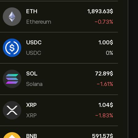
ETH
1,893.63‎$‎
Ethereum
-0.73%
USDC
1.00‎$‎
USDC
0%
SOL
72.89‎$‎
Solana
-1.61%
XRP
1.04‎$‎
XRP
-1.83%
BNB
591.57‎$‎