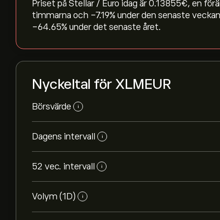
Priset på Stellar / Euro idag är 0.13855‎€‎, en fö
timmarna och ‎-7.19‎% under den senaste veckan.
‎-64.65‎% under det senaste året.
Nyckeltal för XLMEUR
Börsvärde
i
Dagens intervall
i
52 vec. intervall
i
Volym (1D)
i