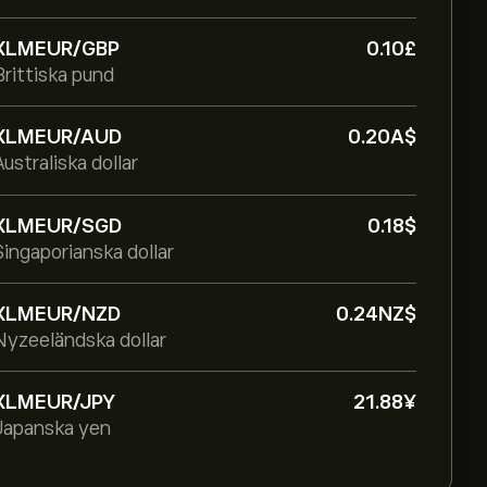
XLMEUR/GBP
0.10‎£‎
Brittiska pund
XLMEUR/AUD
0.20‎A$‎
Australiska dollar
XLMEUR/SGD
0.18‎$‎
Singaporianska dollar
XLMEUR/NZD
0.24‎NZ$‎
Nyzeeländska dollar
XLMEUR/JPY
21.88‎¥‎
Japanska yen