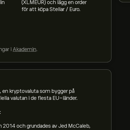
in
(XLMEUR) och lägg en order
för att köpa Stellar / Euro.
ngar i
Akademin
.
s, en kryptovaluta som bygger på
ella valutan i de flesta EU-länder.
:
an 2014 och grundades av Jed McCaleb,