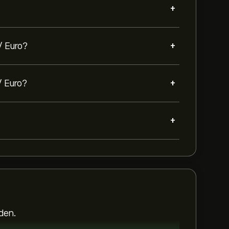
+
+
/ Euro?
+
 / Euro?
+
den.