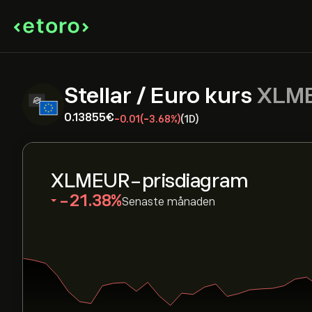
Stellar / Euro kurs
XLM
0.13855‎€‎
-0.01
(-3.68%)
(1D)
XLMEUR-prisdiagram
‎-21.38‎
Senaste månaden