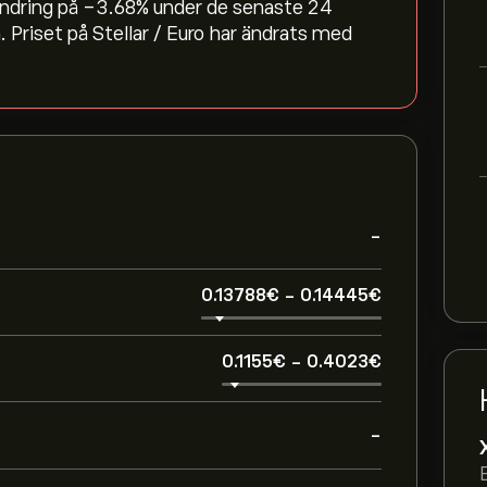
rändring på ‎-3.68‎% under de senaste 24
 Priset på Stellar / Euro har ändrats med
-
0.13788‎€‎
-
0.14445‎€‎
0.1155‎€‎
-
0.4023‎€‎
-