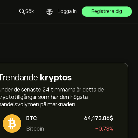
Sök
Logga in
Registrera dig
Trendande
kryptos
Under de senaste 24 timmarna är detta de
kryptotillgångar som har den högsta
handelsvolymen på marknaden
BTC
64,173.86‎$‎
Bitcoin
-0.78%