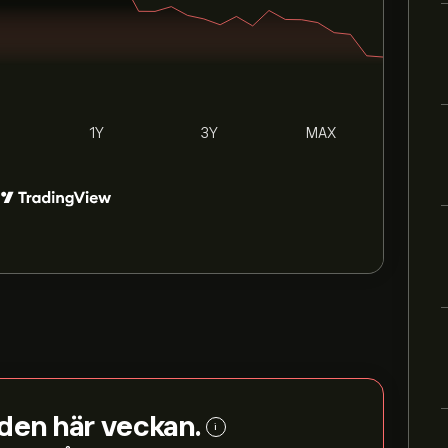
1Y
3Y
MAX
 den här veckan.
i