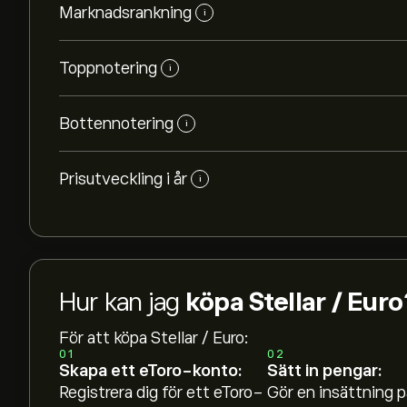
Marknadsrankning
i
Toppnotering
i
Bottennotering
i
Prisutveckling i år
i
Hur kan jag
köpa Stellar / Euro
För att köpa Stellar / Euro:
01
02
Skapa ett eToro-konto:
Sätt in pengar:
Registrera dig för ett eToro-
Gör en insättning p