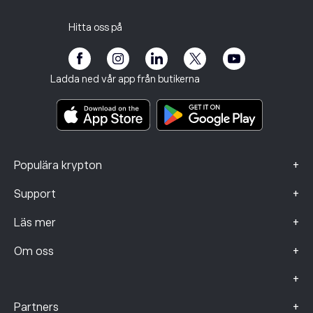
Kundservice
Integritetspolicy
Skatterapport
Bjud in en vän
Våra kontor
Kundutsatthet
Reglering
Hitta oss på
eToro Akademi
Affiliate-program
Tillgänglighet
Riskinformation
eToro Club
Imprint
Regler och villkor
Investeringsförsäkring
Ladda ned vår app från butikerna
Viktiga informationsdokument
Smart Portfolios
Klagomålsdata (FCA-kunder)
+
Populära krypton
+
Support
+
Läs mer
+
Om oss
+
+
Partners