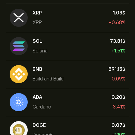
XRP
1.03‎$‎
XRP
-0.68%
SOL
73.81‎$‎
Solana
+1.51%
BNB
591.15‎$‎
Build and Build
-0.09%
ADA
0.20‎$‎
Cardano
-3.41%
DOGE
0.07‎$‎
Dogecoin
+1.10%