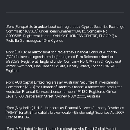
eToro (Europe) Ltd är auktoriserat och reglerat av Cyprus Securities Exchange
Commission (CySEC) under licensnummer# 109/10. Company No.
C200585. Registrerat kontor: KANIKA BUSINESS CENTRE, FLOOR 7, 4
Profiti Ilia Germasogeia, 4046 Cyprus
eToro (UK) Ltd är auktoriserat och reglerat av Financial Conduct Authority
(FCA) för investeringsrelaterade tjänster, med Firm Reference Number:
583263. Registrerat i England under Company No. 07973792. Registrerat
kontor: 24th floor, One Canada Square, Canary Wharf, London E14 5AB,
England.
eToro AUS Capital Limited regleras av Australian Securities & Investments
Commission (ASIC) för tillhandahållande av finansiella tjänster och produkter.
Australian Financial Services Licence number: 491139. Registered Office:
Level 3, 60 Castlereagh Street, Sydney NSW 2000, Australia
eToro (Seychelles) Ltd. är licensierat av Financial Services Authority Seychelles
("FSAS") för att tillhandahålla broker-dealer-tjänster enligt Securities Act 2007
License #SD076
eToro (ME) Limited är licensierat och reglerat av Abu Dhabi Global Market