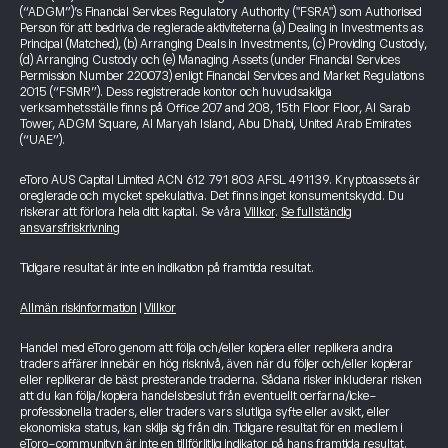
(“ADGM”)’s Financial Services Regulatory Authority ("FSRA") som Authorised
Person för att bedriva de reglerade aktiviteterna (a) Dealing in Investments as
Principal (Matched), (b) Arranging Deals in Investments, (c) Providing Custody,
(d) Arranging Custody och (e) Managing Assets (under Financial Services
Permission Number 220073) enligt Financial Services and Market Regulations
2015 (“FSMR”). Dess registrerade kontor och huvudsakliga
verksamhetsställe finns på Office 207 and 208, 15th Floor Floor, Al Sarab
Tower, ADGM Square, Al Maryah Island, Abu Dhabi, United Arab Emirates
(“UAE”).
eToro AUS Capital Limited ACN 612 791 803 AFSL 491139. Kryptoassets är
oreglerade och mycket spekulativa. Det finns inget konsumentskydd. Du
riskerar att förlora hela ditt kapital. Se våra
Villkor
.
Se fullständig
ansvarsfriskrivning
Tidigare resultat är inte en indikation på framtida resultat.
Allmän riskinformation
|
Villkor
Handel med eToro genom att följa och/eller kopiera eller replikera andra
traders affärer innebär en hög risknivå, även när du följer och/eller kopierar
eller replikerar de bäst presterande traderna. Sådana risker inkluderar risken
att du kan följa/kopiera handelsbeslut från eventuellt oerfarna/icke-
professionella traders, eller traders vars slutliga syfte eller avsikt, eller
ekonomiska status, kan skilja sig från din. Tidigare resultat för en medlem i
eToro-communityn är inte en tillförlitlig indikator på hans framtida resultat.