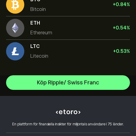
+
0.84
%
Bitcoin
ETH
+
0.54
%
Ethereum
LTC
+
0.53
%
Litecoin
Bitcoin
Köp Ripple/ Swiss Franc
Ethereum
Hjälpcenter
XRP
Hur du gör en insättning
Hur CopyTrading fungerar
Dogecoin
Hur du gör ett uttag
Ansvarsfull handel
Solana
Varför borde du välja eToro
Öppna ett konto
Vad är hävstång och marginal
Flare
En plattform för finansiella insikter för miljontals användare i 75 länder.
Recensioner av eToro
Hur du verifierar ditt konto
Cookiepolicy
Förklaring av köp och sälj
Karriär