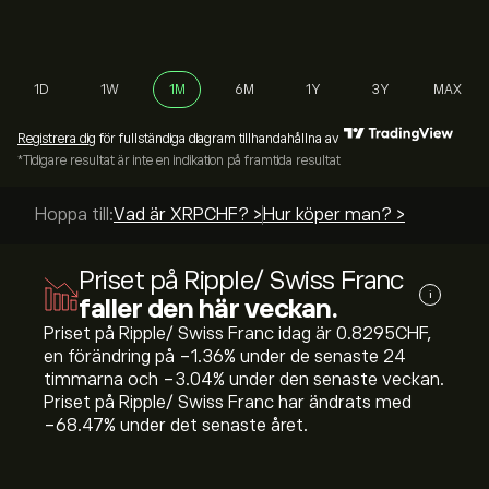
1D
1W
1M
6M
1Y
3Y
MAX
Registrera dig
för fullständiga diagram tillhandahållna av
*Tidigare resultat är inte en indikation på framtida resultat
Hoppa till:
Vad är XRPCHF? >
Hur köper man? >
Priset på Ripple/ Swiss Franc
i
faller den här veckan.
Priset på Ripple/ Swiss Franc idag är 0.8295‎CHF‎,
en förändring på ‎-1.36‎% under de senaste 24
timmarna och ‎-3.04‎% under den senaste veckan.
Priset på Ripple/ Swiss Franc har ändrats med
‎-68.47‎% under det senaste året.