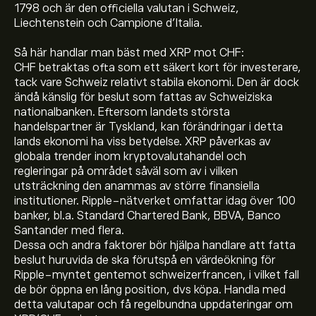
1798 och är den officiella valutan i Schweiz,
Liechtenstein och Campione d'Italia.
Så här handlar man bäst med XRP mot CHF:
CHF betraktas ofta som ett säkert kort för investerare,
tack vare Schweiz relativt stabila ekonomi. Den är dock
ändå känslig för beslut som fattas av Schweiziska
nationalbanken. Eftersom landets största
handelspartner är Tyskland, kan förändringar i detta
lands ekonomi ha viss betydelse. XRP påverkas av
globala trender inom kryptovalutahandel och
regleringar på området såväl som av i vilken
Det aktuella priset på XRPCHF är 0.8295‎CHF‎
utsträckning den anammas av större finansiella
institutioner. Ripple-nätverket omfattar idag över 100
banker, bl.a. Standard Chartered Bank, BBVA, Banco
Börsvärdet för Ripple/ Swiss Franc är (Uppgifterna är
Santander med flera.
inte tillgängliga just nu)
Dessa och andra faktorer bör hjälpa handlare att fatta
beslut huruvida de ska förutspå en värdeökning för
Ripple/ Swiss Francs toppnotering är 3.0626‎CHF‎
Ripple-myntet gentemot schweizerfrancen, i vilket fall
de bör öppna en lång position, dvs köpa. Handla med
detta valutapar och få regelbundna uppdateringar om