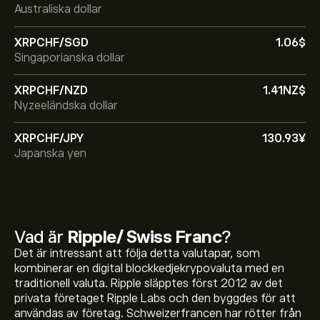
Australiska dollar
XRPCHF/SGD
1.06‎$‎
Singaporianska dollar
XRPCHF/NZD
1.41‎NZ$‎
Nyzeeländska dollar
XRPCHF/JPY
130.93‎¥‎
Japanska yen
Vad är
Ripple/ Swiss Franc
?
Det är intressant att följa detta valutapar, som
kombinerar en digital blockkedjekrypovaluta med en
traditionell valuta. Ripple släpptes först 2012 av det
privata företaget Ripple Labs och den byggdes för att
användas av företag. Schweizerfrancen har rötter från