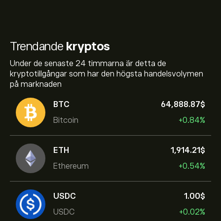
Trendande
kryptos
Under de senaste 24 timmarna är detta de
kryptotillgångar som har den högsta handelsvolymen
på marknaden
BTC
64,888.87‎$‎
Bitcoin
+0.84%
ETH
1,914.21‎$‎
Ethereum
+0.54%
USDC
1.00‎$‎
USDC
+0.02%