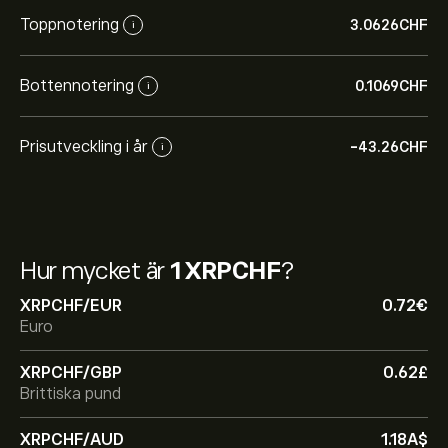
Toppnotering
3.0626‎CHF‎
i
Bottennotering
0.1069‎CHF‎
i
Prisutveckling i år
-43.26‎CHF‎
i
Hur mycket är
1 XRPCHF
?
XRPCHF/EUR
0.72‎€‎
Euro
XRPCHF/GBP
0.62‎£‎
Brittiska pund
XRPCHF/AUD
1.18‎A$‎