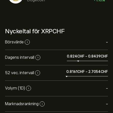
Nyckeltal för XRPCHF
Börsvärde
-
i
0.824‎CHF‎
-
0.8439‎CHF‎
Dagens intervall
i
0.8161‎CHF‎
-
2.7054‎CHF‎
52 vec. intervall
i
Volym (1D)
-
i
Marknadsrankning
-
i