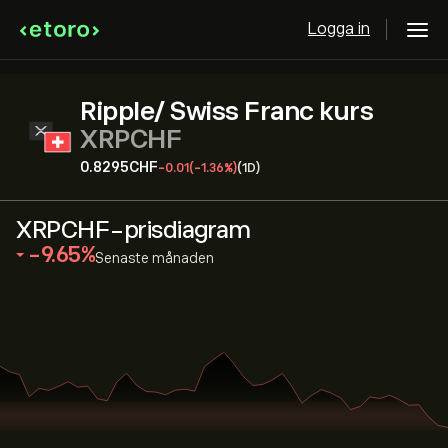
Logga in
Ripple/ Swiss Franc kurs
XRPCHF
0.8295‎CHF‎
-0.01
(-1.36%)
(1D)
XRPCHF-prisdiagram
‎-9.65‎
Senaste månaden