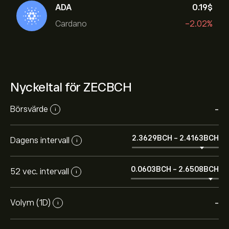
ADA
0.19‎$‎
Cardano
-2.02%
Nyckeltal för ZECBCH
Börsvärde
-
i
2.3629‎BCH‎
-
2.4163‎BCH‎
Dagens intervall
i
0.0603‎BCH‎
-
2.6508‎BCH‎
52 vec. intervall
i
Volym (1D)
-
i