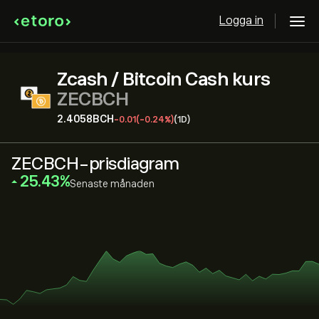
Logga in
Zcash / Bitcoin Cash kurs
ZECBCH
2.4058‎BCH‎
-0.01
(-0.24%)
(1D)
ZECBCH-prisdiagram
‎25.43‎
Senaste månaden