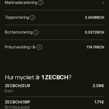
Marknadsrankning
-
i
Toppnotering
2.6508‎BCH‎
i
Bottennotering
0.0372‎BCH‎
i
Prisutveckling i år
174.19‎BCH‎
i
Hur mycket är
1 ZECBCH
?
ZECBCH/EUR
2.08‎€‎
Euro
ZECBCH/GBP
1.79‎£‎
Brittiska pund