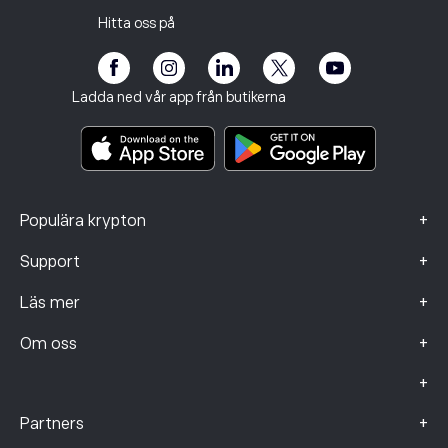
Bjud in en vän
Våra kontor
Kundutsatthet
Reglering
Hitta oss på
eToro Akademi
Affiliate-program
Tillgänglighet
Riskinformation
eToro Club
Imprint
Regler och villkor
Investeringsförsäkring
Ladda ned vår app från butikerna
Viktiga informationsdokument
Smart Portfolios
Klagomålsdata (FCA-kunder)
+
Populära krypton
+
Support
+
Läs mer
+
Om oss
+
+
Partners