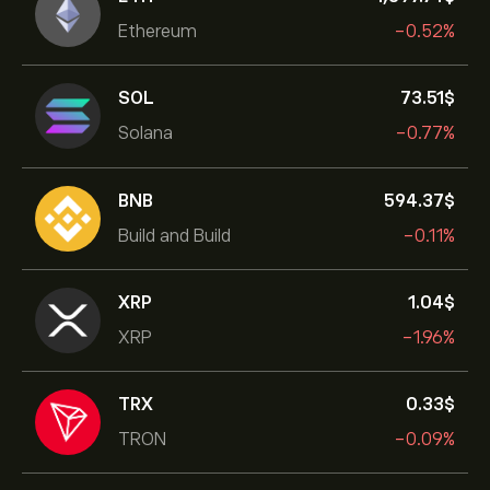
Ethereum
-0.52%
SOL
73.51‎$‎
Solana
-0.77%
BNB
594.37‎$‎
Build and Build
-0.11%
XRP
1.04‎$‎
XRP
-1.96%
TRX
0.33‎$‎
TRON
-0.09%