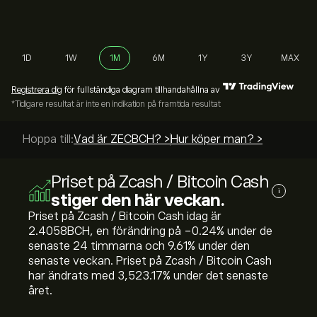
1D
1W
1M
6M
1Y
3Y
MAX
Registrera dig
för fullständiga diagram tillhandahållna av
*Tidigare resultat är inte en indikation på framtida resultat
Hoppa till:
Vad är ZECBCH? >
Hur köper man? >
Priset på Zcash / Bitcoin Cash
i
stiger den här veckan.
Priset på Zcash / Bitcoin Cash idag är
2.4058‎BCH‎, en förändring på ‎-0.24‎% under de
senaste 24 timmarna och ‎9.61‎% under den
senaste veckan. Priset på Zcash / Bitcoin Cash
har ändrats med ‎3,523.17‎% under det senaste
året.