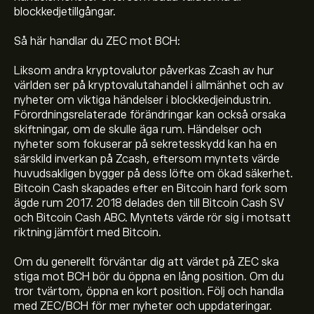
blockkedjetillgångar.
Så här handlar du ZEC mot BCH:
Liksom andra kryptovalutor påverkas Zcash av hur
världen ser på kryptovalutahandel i allmänhet och av
nyheter om viktiga händelser i blockkedjeindustrin.
Förordningsrelaterade förändringar kan också orsaka
skiftningar, om de skulle äga rum. Händelser och
nyheter som fokuserar på sekretesskydd kan ha en
särskild inverkan på Zcash, eftersom myntets värde
Det aktuella priset på ZECBCH är 2.4058‎BCH‎
huvudsakligen bygger på dess löfte om ökad säkerhet.
Bitcoin Cash skapades efter en Bitcoin hard fork som
ägde rum 2017. 2018 delades den till Bitcoin Cash SV
Börsvärdet för Zcash / Bitcoin Cash är (Uppgifterna är
och Bitcoin Cash ABC. Myntets värde rör sig i motsatt
inte tillgängliga just nu)
riktning jämfört med Bitcoin.
Zcash / Bitcoin Cashs toppnotering är 2.6508‎BCH‎
Om du generellt förväntar dig att värdet på ZEC ska
stiga mot BCH bör du öppna en lång position. Om du
tror tvärtom, öppna en kort position. Följ och handla
med ZEC/BCH för mer nyheter och uppdateringar.