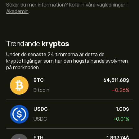
Söker du mer information? Kolla in våra vägledningar i
Akademin
.
Trendande
kryptos
Under de senaste 24 timmarna är detta de
kryptotillgångar som har den högsta handelsvolymen
på marknaden
BTC
64,511.68‎$‎
Bitcoin
-0.26%
USDC
1.00‎$‎
USDC
+0.01%
ETH
1,897.74‎$‎