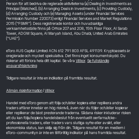
Person för att bedriva de reglerade aktiviteterna (a) Dealing in Investments as
Principal (Matched), (b) Arranging Deals in Investments, (c) Providing Custody,
(d) Arranging Custody och (e) Managing Assets (under Financial Services
Permission Number 220073) enligt Financial Services and Market Regulations
2015 (“FSMR”). Dess registrerade kontor och huvudsakliga
verksamhetsställe finns på Office 207 and 208, 15th Floor Floor, Al Sarab
Tower, ADGM Square, Al Maryah Island, Abu Dhabi, United Arab Emirates
(“UAE”).
eToro AUS Capital Limited ACN 612 791 803 AFSL 491139. Kryptoassets är
oreglerade och mycket spekulativa. Det finns inget konsumentskydd. Du
riskerar att förlora hela ditt kapital. Se våra
Villkor
.
Se fullständig
ansvarsfriskrivning
Tidigare resultat är inte en indikation på framtida resultat.
Allmän riskinformation
|
Villkor
Handel med eToro genom att följa och/eller kopiera eller replikera andra
traders affärer innebär en hög risknivå, även när du följer och/eller kopierar
eller replikerar de bäst presterande traderna. Sådana risker inkluderar risken
att du kan följa/kopiera handelsbeslut från eventuellt oerfarna/icke-
professionella traders, eller traders vars slutliga syfte eller avsikt, eller
ekonomiska status, kan skilja sig från din. Tidigare resultat för en medlem i
eToro-communityn är inte en tillförlitlig indikator på hans framtida resultat.