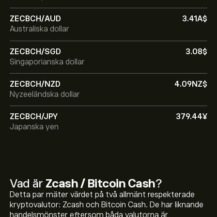
ZECBCH/AUD
3.41‎A$‎
Australiska dollar
ZECBCH/SGD
3.08‎$‎
Singaporianska dollar
ZECBCH/NZD
4.09‎NZ$‎
Nyzeeländska dollar
ZECBCH/JPY
379.44‎¥‎
Japanska yen
Vad är
Zcash / Bitcoin Cash
?
Detta par mäter värdet på två allmänt respekterade
kryptovalutor: Zcash och Bitcoin Cash. De har liknande
handelsmönster eftersom båda valutorna är